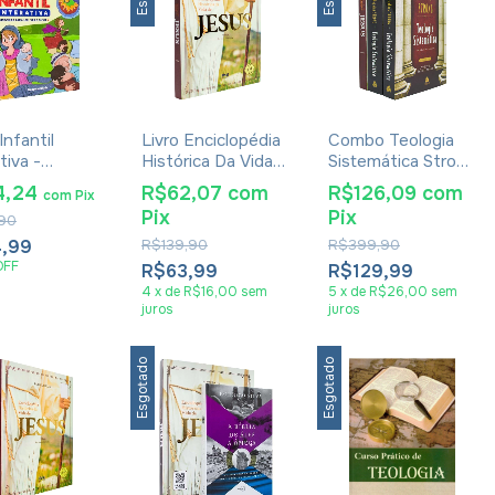
 Infantil
Livro Enciclopédia
Combo Teologia
tiva -
Histórica Da Vida
Sistemática Strong
ana Muniz
De Jesus - Rodrigo
+ Livro
4,24
R$62,07
com
R$126,09
com
com
Pix
Silva
Enciclopédia
Pix
Pix
90
Histórica Da Vida
De Jesus
,99
R$139,90
R$399,90
OFF
R$63,99
R$129,99
4
x
de
R$16,00
sem
5
x
de
R$26,00
sem
juros
juros
Esgotado
Esgotado