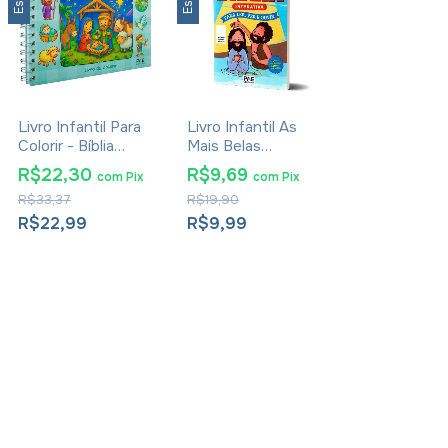
Livro Infantil Para
Livro Infantil As
Colorir - Bíblia
Mais Belas
Ilustrada - Cute &
Histórias Da Bíblia
R$22,30
R$9,69
com
Pix
com
Pix
Comfy
- Geovana Muniz
R$33,37
R$19,90
R$22,99
R$9,99