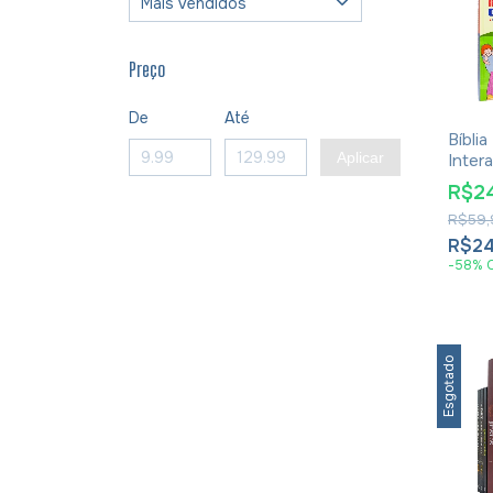
Preço
De
Até
Bíblia
Aplicar
Intera
Geov
R$2
R$59,
R$24
-
58
%
Esgotado