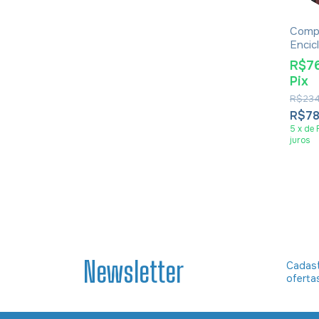
Compr
Encic
Histó
R$7
De Je
Pix
Rodrig
livros
R$234
R$7
5
x
de
juros
Newsletter
Cadast
oferta