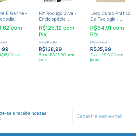
e E Ganhe -
Kit Rodrigo Silva -
Livro Curso Prático
lopédia
Enciclopédia
De Teologia -
rica Da Vida
Histórica da Vida
Claudemir Pedroso
6,62
com
R$125,12
com
R$34,91
com
sus de
de Jesus e Livro A
da Silva
Pix
Pix
o Silva + 3
Bíblia de Álef a
Ômega
,00
R$219,80
R$68,00
8,99
R$128,99
R$35,99
R$15,80
sem
5
x
de
R$25,80
sem
2
x
de
R$18,00
sem
juros
juros
re-se e receba nossas
s.