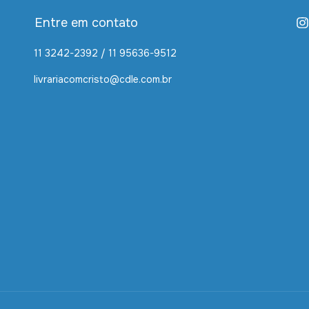
Entre em contato
11 3242-2392 / 11 95636-9512
livrariacomcristo@cdle.com.br