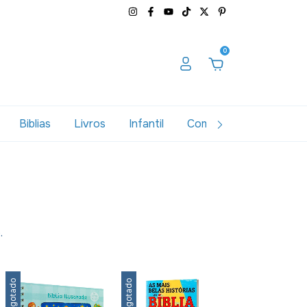
0
Biblias
Livros
Infantil
Combos
Variados
.
Esgotado
Esgotado