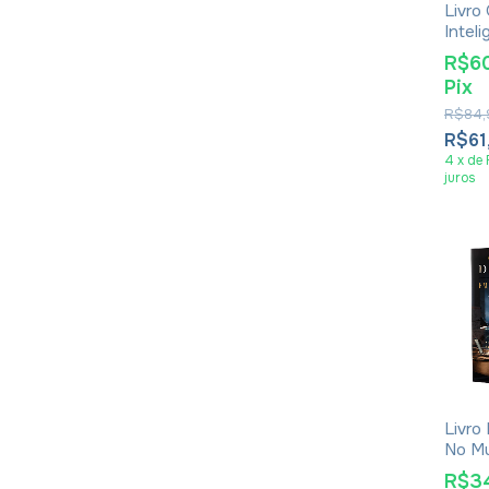
Livro
Inteli
Benja
R$6
Pix
R$84,
R$61
4
x
de
juros
Livro
No M
Empr
R$3