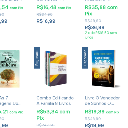
 - Diogo
William Douglas
Morgan Housel
4,54
R$16,48
R$35,88
com
com
Pix
com
Pix
lves
Pix
90
R$34,90
,99
R$16,99
R$49,90
R$36,99
2
x
de
R$18,50
sem
juros
Esgotado
Esgotado
 As 7
Combo Edificando
Livro O Vendedor
agens Do
A Família 8 Livros
de Sonhos O
iro - Tommy
Chamado -
5,21
R$53,34
com
R$19,39
com
Pix
com
Pix
n
Augusto Cury
Pix
90
R$48,90
5,99
R$247,60
R$19,99