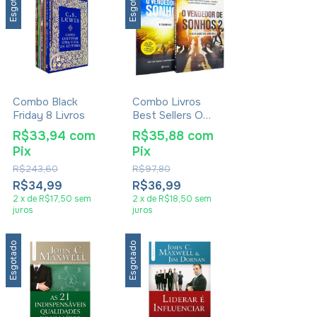
Esgotado
Esgotado
Combo Black
Combo Livros
Friday 8 Livros
Best Sellers O
Vendedor de
R$33,94
com
R$35,88
com
Sonhos - Augusto
Pix
Pix
Cury
R$243,60
R$97,80
R$34,99
R$36,99
2
x
de
R$17,50
sem
2
x
de
R$18,50
sem
juros
juros
Esgotado
Esgotado