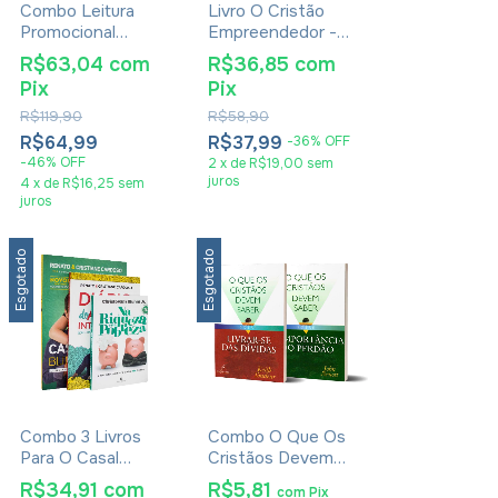
Combo Leitura
Livro O Cristão
Promocional
Empreendedor -
Volume 5 - Com 4
Sérgio Paschoal
R$63,04
com
R$36,85
com
Livros
Pix
Pix
R$119,90
R$58,90
R$64,99
R$37,99
-
36
%
OFF
-
46
%
OFF
2
x
de
R$19,00
sem
juros
4
x
de
R$16,25
sem
juros
Esgotado
Esgotado
Combo 3 Livros
Combo O Que Os
Para O Casal
Cristãos Devem
Inteligente
Saber 2 Livros
R$34,91
com
R$5,81
com
Pix