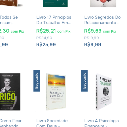
 Todos Se
Livro 17 Princípios
Livro Segredos Do
nicam,
Do Trabalho Em
Relacionamento -
os Se
Equipe - John C.
John C. Maxwell
2,30
R$25,21
R$9,69
com
Pix
com
Pix
com
Pix
tam - John
Maxwell
90
R$34,90
R$19,90
xwell
2,99
R$25,99
R$9,99
Esgotado
Esgotado
 Como Ficar
Livro Sociedade
Livro A Psicologia
Ganhando
Com Deus -
Financeira -