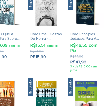
Esgotado
Esgotado
 O Que A
Livro Uma Questão
Livro Princípios
 Fala Sobre
De Honra -
Judaicos Para A
iro -
Luciano Subirá
Prosperidade
9,09
R$15,51
R$46,55
com
com
Pix
com
Pix
tus
Financeira - Dov
Pix
90
R$24,90
demus
Gilvanci Levi
9,99
R$15,99
R$74,90
R$47,99
3
x
de
R$16,00
sem
juros
Esgotado
Esgotado