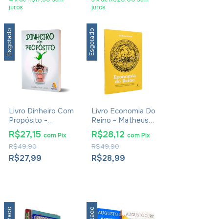
juros
juros
Esgotado
Esgotado
Livro Dinheiro Com
Livro Economia Do
Propósito -
Reino - Matheus
Elisângela Lopes
Ortega
R$27,15
R$28,12
com
Pix
com
Pix
R$49,90
R$49,90
R$27,99
R$28,99