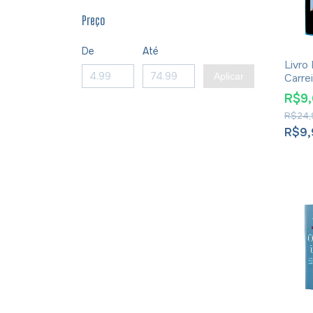
Preço
De
Até
Livro
Aplicar
Carre
Futuro
R$9
Azev
R$24,
R$9