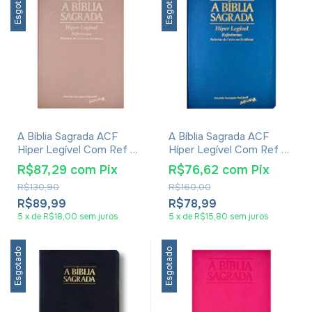
Esgotado
Esgotado
A Bíblia Sagrada ACF
A Bíblia Sagrada ACF
Híper Legível Com Ref E
Híper Legível Com Ref E
Palavras De Cristo Em
Palavras De Cristo Em
R$87,29
com
Pix
R$76,62
com
Pix
Evidência Luxo Rose Gold
Evidência Luxo Azul
R$130,90
R$160,00
R$89,99
R$78,99
5
x
de
R$18,00
sem juros
5
x
de
R$15,80
sem juros
Esgotado
Esgotado