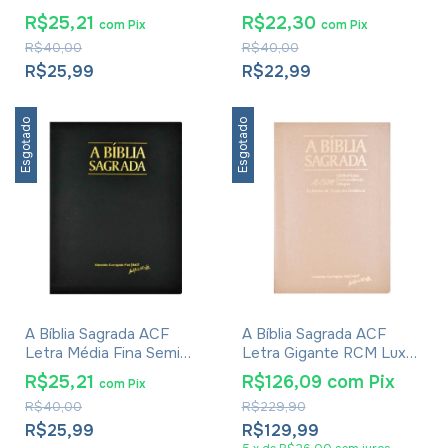
Luxo Dourada
Luxo Pink
R$25,21
R$22,30
com
Pix
com
Pix
R$40,00
R$40,00
R$25,99
R$22,99
Esgotado
Esgotado
A Bíblia Sagrada ACF
A Bíblia Sagrada ACF
Letra Média Fina Semi
Letra Gigante RCM Luxo
Luxo Preta
Rosa Gold
R$25,21
R$126,09
com
Pix
com
Pix
R$40,00
R$229,90
R$25,99
R$129,99