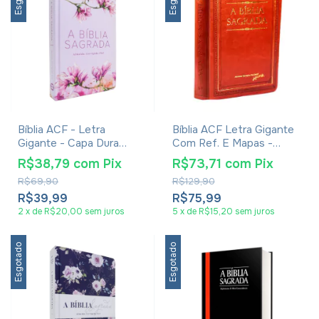
Bíblia ACF - Letra
Bíblia ACF Letra Gigante
Gigante - Capa Dura
Com Ref. E Mapas -
Magnolia
Marrom
R$38,79
com
Pix
R$73,71
com
Pix
R$69,90
R$129,90
R$39,99
R$75,99
2
x
de
R$20,00
sem juros
5
x
de
R$15,20
sem juros
Esgotado
Esgotado