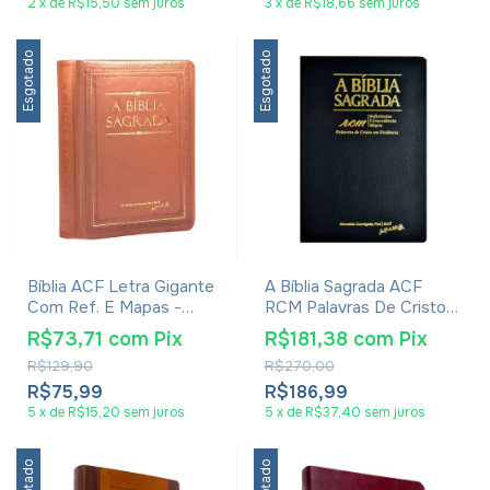
2
x
de
R$15,50
sem juros
3
x
de
R$18,66
sem juros
Esgotado
Esgotado
Bíblia ACF Letra Gigante
A Bíblia Sagrada ACF
Com Ref. E Mapas -
RCM Palavras De Cristo
Creme
Em Evidência Capa Couro
R$73,71
com
Pix
R$181,38
com
Pix
Legítimo Preta
R$129,90
R$270,00
R$75,99
R$186,99
5
x
de
R$15,20
sem juros
5
x
de
R$37,40
sem juros