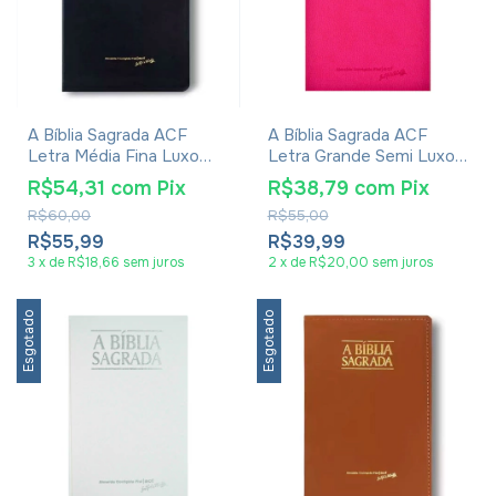
A Bíblia Sagrada ACF
A Bíblia Sagrada ACF
Letra Média Fina Luxo
Letra Grande Semi Luxo
Preta
Pink
R$54,31
com
Pix
R$38,79
com
Pix
R$60,00
R$55,00
R$55,99
R$39,99
3
x
de
R$18,66
sem juros
2
x
de
R$20,00
sem juros
Esgotado
Esgotado