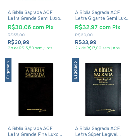
A Bíblia Sagrada ACF
A Bíblia Sagrada ACF
Letra Grande Semi Luxo
Letra Gigante Semi Luxo
Vinho
Azul
R$30,06
com
Pix
R$32,97
com
Pix
R$55,00
R$60,00
R$30,99
R$33,99
2
x
de
R$15,50
sem juros
2
x
de
R$17,00
sem juros
Esgotado
Esgotado
A Bíblia Sagrada ACF
A Bíblia Sagrada ACF
Letra Grande Fina Luxo
Letra Súper Legível