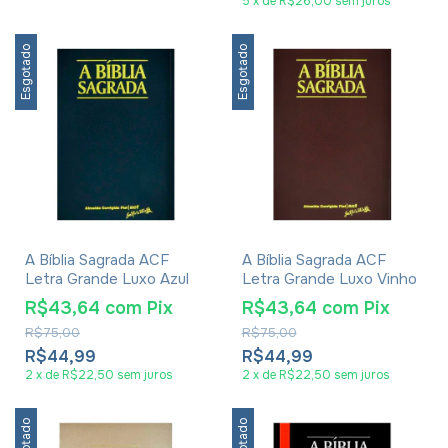
5
x
de
R$26,00
sem juros
Esgotado
Esgotado
A Bíblia Sagrada ACF
A Bíblia Sagrada ACF
Letra Grande Luxo Azul
Letra Grande Luxo Vinho
R$43,64
com
Pix
R$43,64
com
Pix
R$75,00
R$75,00
R$44,99
R$44,99
2
x
de
R$22,50
sem juros
2
x
de
R$22,50
sem juros
Esgotado
Esgotado