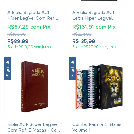
A Bíblia Sagrada ACF
A Bíblia Sagrada ACF
Híper Legível Com Ref E
Letra Híper Legível
Palavras De Cristo Em
Palavras De Cristo Em
R$87,29
com
Pix
R$131,91
com
Pix
Evidência Luxo Cortiça
Evidência Luxo Preta
R$160,00
R$224,90
Madeira
R$89,99
R$135,99
5
x
de
R$18,00
sem juros
5
x
de
R$27,20
sem juros
Esgotado
Esgotado
Bíblia ACF Super Legível
Combo Família 4 Bíblias
Com Ref. E Mapas - Capa
Volume 1