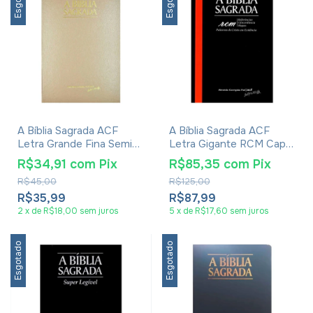
A Bíblia Sagrada ACF
A Bíblia Sagrada ACF
Letra Grande Fina Semi
Letra Gigante RCM Capa
Luxo Dourada
Dura Preta
R$34,91
com
Pix
R$85,35
com
Pix
R$45,00
R$125,00
R$35,99
R$87,99
2
x
de
R$18,00
sem juros
5
x
de
R$17,60
sem juros
Esgotado
Esgotado