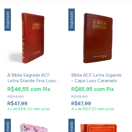
Esgotado
Esgotado
A Bíblia Sagrada ACF
Bíblia ACF Letra Gigante
Letra Grande Fina Luxo
- Capa Luxo Caramelo
Caramelo
R$46,55
com
Pix
R$65,95
com
Pix
R$84,90
R$119,90
R$47,99
R$67,99
3
x
de
R$16,00
sem juros
4
x
de
R$17,00
sem juros
Esgotado
Esgotado