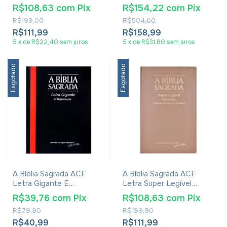
Mogno
R$108,63
com
Pix
R$154,22
com
Pix
R$199,00
R$504,60
R$111,99
R$158,99
5
x
de
R$22,40
sem juros
5
x
de
R$31,80
sem juros
Esgotado
Esgotado
A Bíblia Sagrada ACF
A Bíblia Sagrada ACF
Letra Gigante E
Letra Super Legível
Referências Pequena
Referências Rosa Gold
R$39,76
com
Pix
R$108,63
com
Pix
Preta
R$79,90
R$199,90
R$40,99
R$111,99