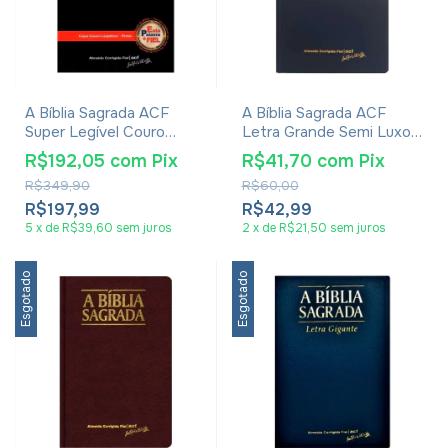
A Bíblia Sagrada ACF
A Bíblia Sagrada ACF
Super Legível Couro
Letra Grande Semi Luxo
Legítimo Preta
Azul
R$192,05
com
Pix
R$41,70
com
Pix
R$349,90
R$60,00
R$197,99
R$42,99
5
x
de
R$39,60
sem juros
2
x
de
R$21,50
sem juros
Esgotado
Esgotado