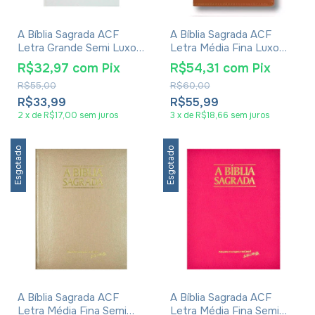
A Bíblia Sagrada ACF
A Bíblia Sagrada ACF
Letra Grande Semi Luxo
Letra Média Fina Luxo
Branca
Marrom
R$32,97
com
Pix
R$54,31
com
Pix
R$55,00
R$60,00
R$33,99
R$55,99
2
x
de
R$17,00
sem juros
3
x
de
R$18,66
sem juros
Esgotado
Esgotado
A Bíblia Sagrada ACF
A Bíblia Sagrada ACF
Letra Média Fina Semi
Letra Média Fina Semi