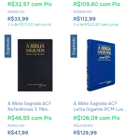
Preta Com índice
Referências Luxo Preta
R$32,97
com
Pix
R$109,60
com
Pix
R$65,00
R$199,90
R$33,99
R$112,99
2
x
de
R$17,00
sem juros
5
x
de
R$22,60
sem juros
Esgotado
Esgotado
A Bíblia Sagrada ACF
A Bíblia Sagrada ACF
Referências E Mini
Letra Gigante RCM Luxo
Concordância Luxo Preta
Azul
R$46,55
com
Pix
R$126,09
com
Pix
R$80,00
R$229,90
R$47,99
R$129,99