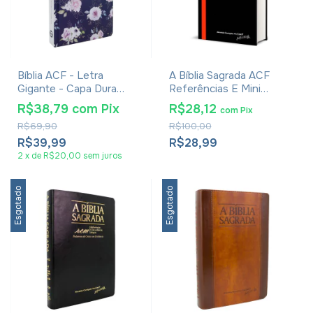
Bíblia ACF - Letra
A Bíblia Sagrada ACF
Gigante - Capa Dura
Referências E Mini
Violeta
Concordância Preta
R$38,79
com
Pix
R$28,12
com
Pix
R$69,90
R$100,00
R$39,99
R$28,99
2
x
de
R$20,00
sem juros
Esgotado
Esgotado