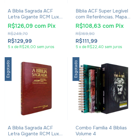
A Bíblia Sagrada ACF
Bíblia ACF Super Legível
Letra Gigante RCM Luxo
com Referências, Mapas
Preta
e Índice - Capa Luxo |
R$126,09
com
Pix
R$108,63
com
Pix
Chocolate Havana
R$249,70
R$169,90
R$129,99
R$111,99
5
x
de
R$26,00
sem juros
5
x
de
R$22,40
sem juros
Esgotado
Esgotado
A Bíblia Sagrada ACF
Combo Família 4 Bíblias
Letra Gigante RCM Luxo
Volume 4
Mogno