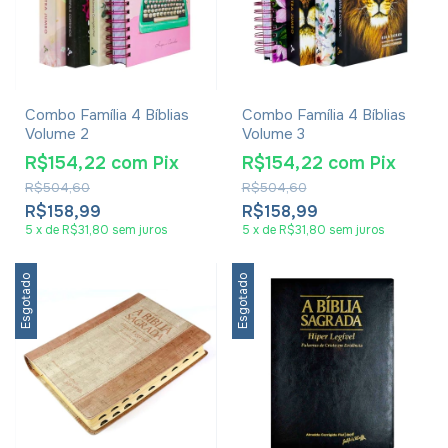
Combo Família 4 Bíblias
Combo Família 4 Bíblias
Volume 2
Volume 3
R$154,22
com
Pix
R$154,22
com
Pix
R$504,60
R$504,60
R$158,99
R$158,99
5
x
de
R$31,80
sem juros
5
x
de
R$31,80
sem juros
Esgotado
Esgotado