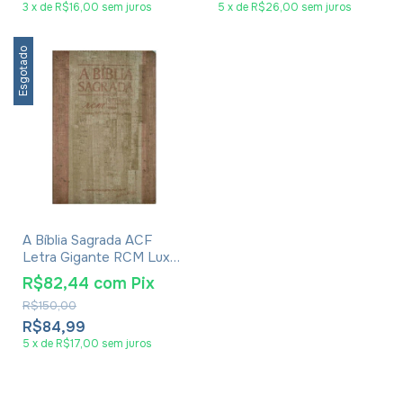
3
x
de
R$16,00
sem juros
5
x
de
R$26,00
sem juros
Esgotado
A Bíblia Sagrada ACF
Letra Gigante RCM Luxo
Bege Madeira
R$82,44
com
Pix
R$150,00
R$84,99
5
x
de
R$17,00
sem juros