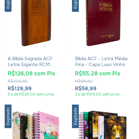
Esgotado
Esgotado
A Bíblia Sagrada ACF
Bíblia ACF - Letra Média
Letra Gigante RCM
Fina - Capa Luxo Vinho
Bicolor Chocolate Havana
R$126,09
com
Pix
R$55,28
com
Pix
R$229,90
R$99,90
R$129,99
R$56,99
5
x
de
R$26,00
sem juros
3
x
de
R$19,00
sem juros
Esgotado
Esgotado