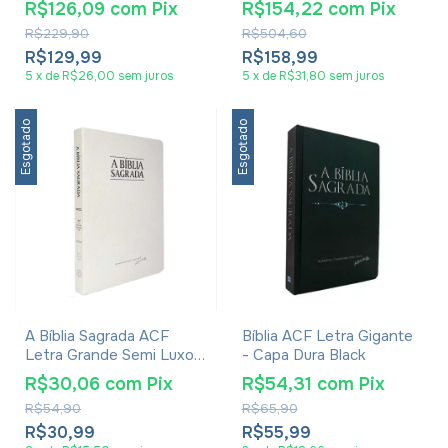
R$126,09
com
Pix
R$154,22
com
Pix
R$229,90
R$504,60
R$129,99
R$158,99
5
x
de
R$26,00
sem juros
5
x
de
R$31,80
sem juros
Esgotado
Esgotado
A Bíblia Sagrada ACF
Bíblia ACF Letra Gigante
Letra Grande Semi Luxo
- Capa Dura Black
Branca
R$30,06
com
Pix
R$54,31
com
Pix
R$54,90
R$65,90
R$30,99
R$55,99