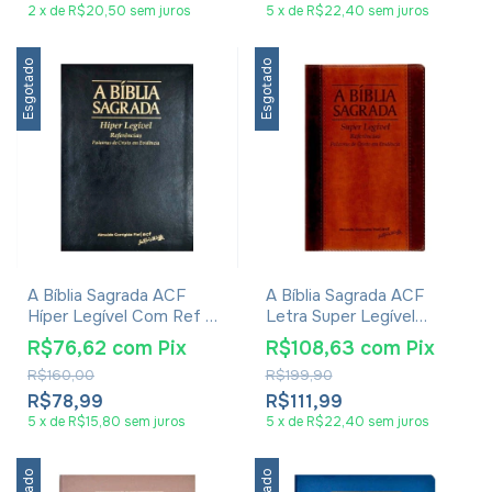
2
x
de
R$20,50
sem juros
5
x
de
R$22,40
sem juros
Esgotado
Esgotado
A Bíblia Sagrada ACF
A Bíblia Sagrada ACF
Híper Legível Com Ref E
Letra Super Legível
Palavras De Cristo Em
Referências Palavras De
R$76,62
com
Pix
R$108,63
com
Pix
Evidência Luxo Preta
Cristo Em Evidência Luxo
R$160,00
R$199,90
Marrom
R$78,99
R$111,99
5
x
de
R$15,80
sem juros
5
x
de
R$22,40
sem juros