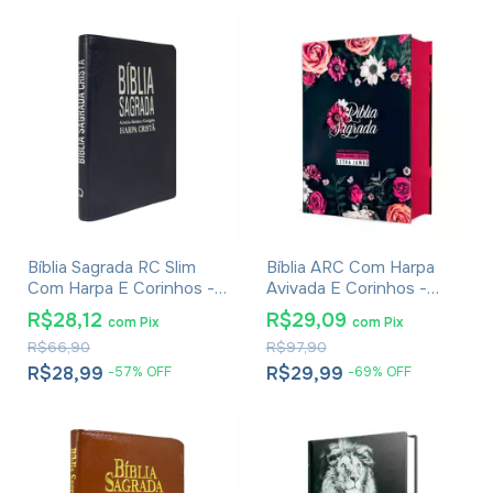
Bíblia Sagrada RC Slim
Bíblia ARC Com Harpa
Com Harpa E Corinhos -
Avivada E Corinhos -
Capa Luxo Azul
Letra Jumbo - Capa Dura
R$28,12
R$29,09
com
Pix
com
Pix
Floral Pink
R$66,90
R$97,90
R$28,99
R$29,99
-
57
%
OFF
-
69
%
OFF