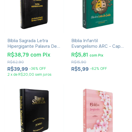
Bíblia Sagrada Letra
Bíblia Infantil
Hipergigante Palavra De
Evangelismo ARC - Capa
Jesus Em Vermelho Com
Leão de Judá
R$38,79
com
Pix
R$5,81
com
Pix
Harpa Zíper Preta
R$62,90
R$15,90
R$39,99
R$5,99
-
36
%
OFF
-
62
%
OFF
2
x
de
R$20,00
sem juros