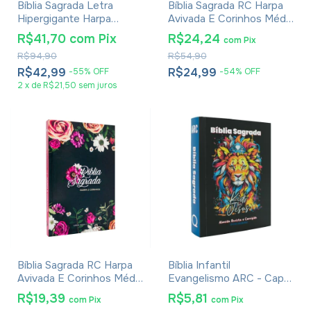
Bíblia Sagrada Letra
Bíblia Sagrada RC Harpa
Hipergigante Harpa
Avivada E Corinhos Média
Avivada E Corinhos -
Capa Dura Leão Rei Dos
R$41,70
com
Pix
R$24,24
com
Pix
Carteira Pink
Reis
R$94,90
R$54,90
R$42,99
R$24,99
-
55
%
OFF
-
54
%
OFF
2
x
de
R$21,50
sem juros
Bíblia Sagrada RC Harpa
Bíblia Infantil
Avivada E Corinhos Média
Evangelismo ARC - Capa
Capa Dura Floral Pink
Lion Kids
R$19,39
R$5,81
com
Pix
com
Pix