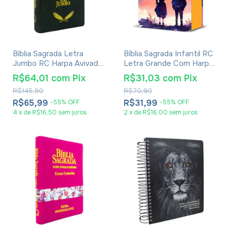
Bíblia Sagrada Letra
Bíblia Sagrada Infantil RC
Jumbo RC Harpa Avivada
Letra Grande Com Harpa
E Corinhos Palavras De
Avivada E Corinhos Capa
R$64,01
com
Pix
R$31,03
com
Pix
Jesus Em Vermelho Zíper
Dura Pequena Estrelas
R$145,90
R$70,90
Preta
R$65,99
R$31,99
-
55
%
OFF
-
55
%
OFF
4
x
de
R$16,50
sem juros
2
x
de
R$16,00
sem juros