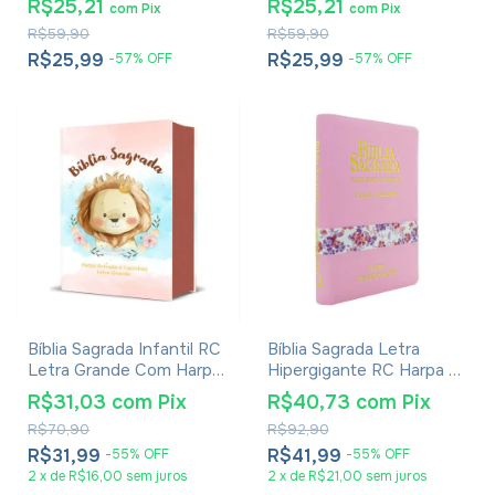
R$25,21
R$25,21
com
Pix
com
Pix
Corinhos - Capa Luxo
R$59,90
R$59,90
Preta
R$25,99
R$25,99
-
57
%
OFF
-
57
%
OFF
Bíblia Sagrada Infantil RC
Bíblia Sagrada Letra
Letra Grande Com Harpa
Hipergigante RC Harpa E
Avivada E Corinhos Capa
Corinhos Capa Zíper
R$31,03
com
Pix
R$40,73
com
Pix
Dura Pequena Leão
Rosa Claro
R$70,90
R$92,90
Aquarela
R$31,99
R$41,99
-
55
%
OFF
-
55
%
OFF
2
x
de
R$16,00
sem juros
2
x
de
R$21,00
sem juros