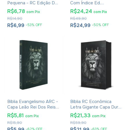
Pequena - RC Edição De
Com Índice Ed.
Promessas
Promessas - Palavras de
R$6,78
R$24,24
com
Pix
com
Pix
Jesus Em Vermelho -
R$14,90
R$49,90
Harpa E Corinhos - Capa
Zíper Preta
R$6,99
R$24,99
-
53
%
OFF
-
50
%
OFF
Bíblia Evangelismo ARC -
Bíblia RC Econômica
Capa Leão Rei Dos Reis -
Letra Gigante Capa Dura
Edição De Bolso
Com Harpa E Corinhos
R$5,81
R$21,33
com
Pix
com
Pix
Leão Rei dos Reis
R$15,90
R$59,90
R$5,99
R$21,99
-
62
%
OFF
-
63
%
OFF