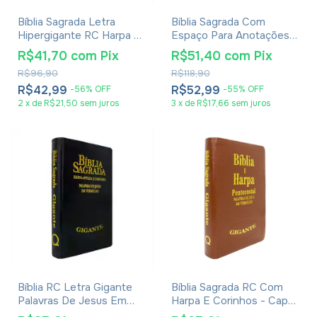
Bíblia Sagrada Letra
Bíblia Sagrada Com
Hipergigante RC Harpa E
Espaço Para Anotações
Corinhos Capa Zíper Pink
Harpa Avivada E Corinhos
R$41,70
com
Pix
R$51,40
com
Pix
Leão PB
R$96,90
R$118,90
R$42,99
R$52,99
-
56
%
OFF
-
55
%
OFF
2
x
de
R$21,50
sem juros
3
x
de
R$17,66
sem juros
Bíblia RC Letra Gigante
Bíblia Sagrada RC Com
Palavras De Jesus Em
Harpa E Corinhos - Capa
Vermelho Harpa E
Luxo Veneza Whisk