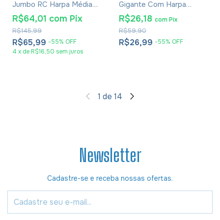
Jumbo RC Harpa Média
Gigante Com Harpa
Zíper Rosa Claro
Avivada E Corinhos -
R$64,01
com
Pix
R$26,18
com
Pix
Capa Carteira Bicolor
R$145,99
R$59,90
Rosa e Azul
R$65,99
R$26,99
-
55
%
OFF
-
55
%
OFF
4
x
de
R$16,50
sem juros
1
de
14
Newsletter
Cadastre-se e receba nossas ofertas.