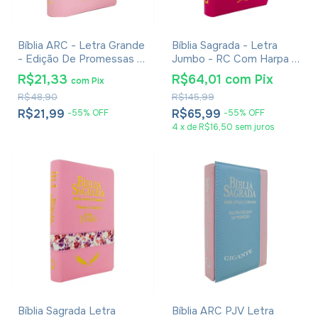
Bíblia ARC - Letra Grande
Bíblia Sagrada - Letra
- Edição De Promessas -
Jumbo - RC Com Harpa E
Palavras De Jesus Em
Ziper Pink
R$21,33
R$64,01
com
Pix
com
Pix
Vermelho - Harpa - Capa
R$48,90
R$145,99
Zíper Tricolor Rosa
R$21,99
R$65,99
-
55
%
OFF
-
55
%
OFF
4
x
de
R$16,50
sem juros
Bíblia Sagrada Letra
Bíblia ARC PJV Letra