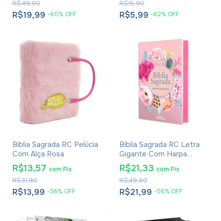
R$49,90
R$15,90
R$19,99
R$5,99
-
60
%
OFF
-
62
%
OFF
Bíblia Sagrada RC Pelúcia
Bíblia Sagrada RC Letra
Com Alça Rosa
Gigante Com Harpa
Avivada E Corinhos Capa
R$13,57
R$21,33
com
Pix
com
Pix
Dura Circulo Flores
R$31,90
R$49,90
R$13,99
R$21,99
-
56
%
OFF
-
56
%
OFF