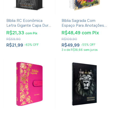
Bíblia RC Econômica
Bíblia Sagrada Com
Letra Gigante Capa Dura
Espaço Para Anotações
Com Harpa E Corinhos
Harpa Avivada E Corinhos
R$21,33
R$48,49
com
Pix
com
Pix
Leão PB
Lion Colors
R$59,90
R$109,90
R$21,99
R$49,99
-
63
%
OFF
-
55
%
OFF
3
x
de
R$16,66
sem juros