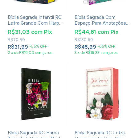
Bíblia Sagrada Infantil RC
Bíblia Sagrada Com
Letra Grande Com Harpa
Espaço Para Anotações
Avivada E Corinhos Capa
Harpa Avivada E Corinhos
R$31,03
com
Pix
R$44,61
com
Pix
Dura Pequena Crianças
Flores Pink
R$70,90
R$130,90
Jardim
R$31,99
R$45,99
-
55
%
OFF
-
65
%
OFF
2
x
de
R$16,00
sem juros
3
x
de
R$15,33
sem juros
Bíblia Sagrada RC Harpa
Bíblia Sagrada RC Letra