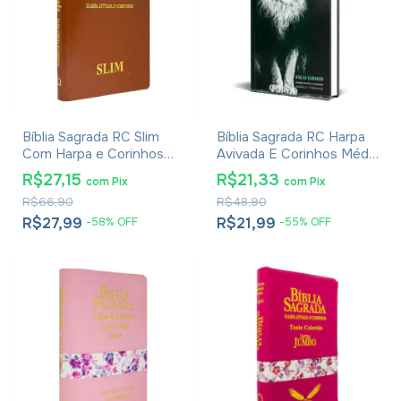
Bíblia Sagrada RC Slim
Bíblia Sagrada RC Harpa
Com Harpa e Corinhos
Avivada E Corinhos Média
Média Luxo Marrom
Capa Dura Leão Isaías
R$27,15
R$21,33
com
Pix
com
Pix
R$66,90
R$48,90
R$27,99
R$21,99
-
58
%
OFF
-
55
%
OFF