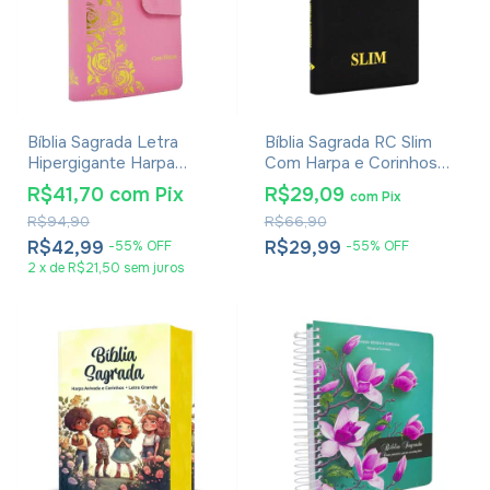
Bíblia Sagrada Letra
Bíblia Sagrada RC Slim
Hipergigante Harpa
Com Harpa e Corinhos
Avivada E Corinhos -
Média Capa Zíper Preta
R$41,70
com
Pix
R$29,09
com
Pix
Carteira Rosa Claro
R$94,90
R$66,90
R$42,99
R$29,99
-
55
%
OFF
-
55
%
OFF
2
x
de
R$21,50
sem juros