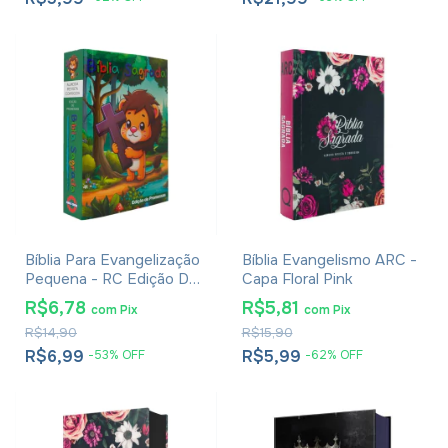
Bíblia Para Evangelização
Bíblia Evangelismo ARC -
Pequena - RC Edição De
Capa Floral Pink
Promessas - Capa
R$6,78
R$5,81
com
Pix
com
Pix
Infantil
R$14,90
R$15,90
R$6,99
R$5,99
-
53
%
OFF
-
62
%
OFF