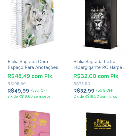
Bíblia Sagrada Com
Bíblia Sagrada Letra
Espaço Para Anotações
Hipergigante RC Harpa E
Harpa Avivada E Corinhos
Corinhos Média Capa
R$48,49
com
Pix
R$32,00
com
Pix
Leão Aquarela
Dura Leão Rei Dos Reis
R$105,90
R$73,90
R$49,99
R$32,99
-
53
%
OFF
-
55
%
OFF
3
x
de
R$16,66
sem juros
2
x
de
R$16,50
sem juros