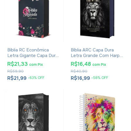
Bíblia RC Econômica
Bíblia ARC Capa Dura
Letra Gigante Capa Dura
Letra Grande Com Harpa
Com Harpa E Corinhos
- Textos Coloridos - Leão
R$21,33
R$16,48
com
Pix
com
Pix
Flores Pink
Rei Dos Reis
R$59,90
R$40,90
R$21,99
R$16,99
-
63
%
OFF
-
58
%
OFF