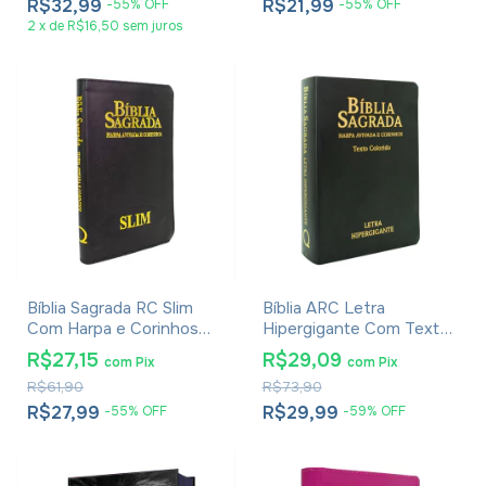
R$32,99
R$21,99
-
55
%
OFF
-
55
%
OFF
2
x
de
R$16,50
sem juros
Bíblia Sagrada RC Slim
Bíblia ARC Letra
Com Harpa e Corinhos
Hipergigante Com Textos
Média Luxo Preta
Coloridos, Harpa E
R$27,15
R$29,09
com
Pix
com
Pix
Corinhos - Capa Luxo
R$61,90
R$73,90
Preta
R$27,99
R$29,99
-
55
%
OFF
-
59
%
OFF