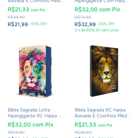
Avivada E Corinhos Média
Hipergigante Com Harpa
Capa Dura Rosa De Saron
Avivada E Corinhos Capa
R$21,33
R$32,00
com
Pix
com
Pix
Dura Flores Realista
R$48,90
R$73,90
R$21,99
R$32,99
-
55
%
OFF
-
55
%
OFF
2
x
de
R$16,50
sem juros
Bíblia Sagrada Letra
Bíblia Sagrada RC Harpa
Hipergigante RC Harpa E
Avivada E Corinhos Média
Corinhos Média Capa
Capa Dura Leão Glória
R$32,00
com
Pix
R$21,33
com
Pix
Dura Lion Colors
R$73,90
R$48,90