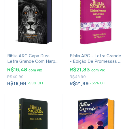
Bíblia ARC Capa Dura
Bíblia ARC - Letra Grande
Letra Grande Com Harpa
- Edição De Promessas -
- Textos Coloridos - Leão
Palavras De Jesus Em
R$16,48
R$21,33
com
Pix
com
Pix
PB
Vermelho - Harpa - Capa
R$40,90
R$48,90
Zíper Tricolor Pink
R$16,99
R$21,99
-
58
%
OFF
-
55
%
OFF