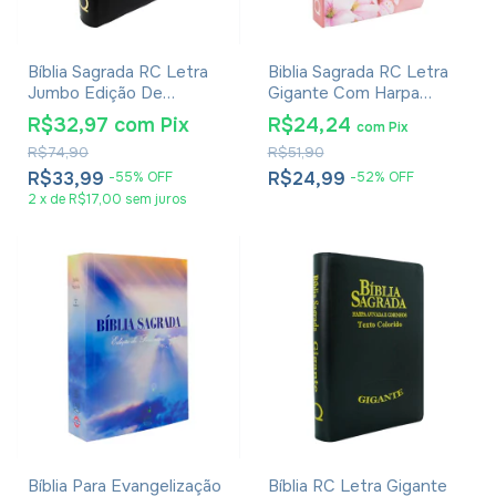
Bíblia Sagrada RC Letra
Biblia Sagrada RC Letra
Jumbo Edição De
Gigante Com Harpa
Promessas Capa Zíper
Avivada E Corinhos Capa
R$32,97
com
Pix
R$24,24
com
Pix
Preta
Dura Ramos Flores
R$74,90
R$51,90
R$33,99
R$24,99
-
55
%
OFF
-
52
%
OFF
2
x
de
R$17,00
sem juros
Bíblia Para Evangelização
Bíblia RC Letra Gigante