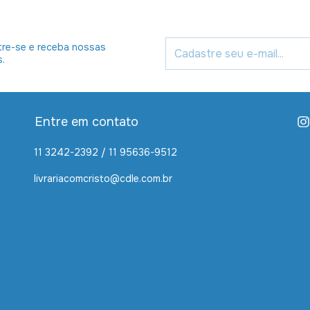
re-se e receba nossas
s.
Entre em contato
11 3242-2392 / 11 95636-9512
livrariacomcristo@cdle.com.br