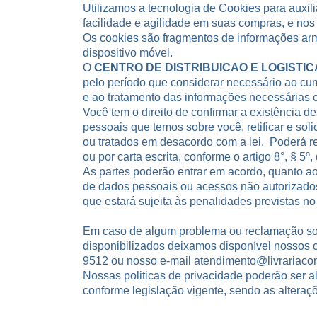
Utilizamos a tecnologia de Cookies para auxil
facilidade e agilidade em suas compras, e nos
Os cookies são fragmentos de informações a
dispositivo móvel.
O
CENTRO DE DISTRIBUICAO E LOGISTIC
pelo período que considerar necessário ao cu
e ao tratamento das informações necessárias c
Você tem o direito de confirmar a existência d
pessoais que temos sobre você, retificar e so
ou tratados em desacordo com a lei. Poderá r
ou por carta escrita, conforme o
artigo 8°
,
§ 5º
,
As partes poderão entrar em acordo, quanto a
de dados pessoais ou acessos não autorizados
que estará sujeita às penalidades previstas n
Em caso de algum problema ou reclamação so
disponibilizados deixamos disponível nossos c
9512 ou nosso e-mail
atendimento@livrariacom
Nossas politicas de privacidade poderão ser
conforme legislação vigente, sendo as alteraç