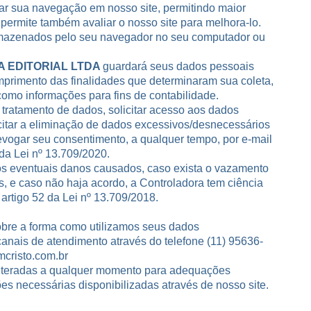
iar sua navegação em nosso site, permitindo maior
 permite também avaliar o nosso site para melhora-lo.
rmazenados pelo seu navegador no seu computador ou
A EDITORIAL LTDA
guardará seus dados pessoais
mprimento das finalidades que determinaram sua coleta,
omo informações para fins de contabilidade.
e tratamento de dados, solicitar acesso aos dados
licitar a eliminação de dados excessivos/desnecessários
evogar seu consentimento, a qualquer tempo, por e-mail
 da
Lei nº 13.709/2020
.
os eventuais danos causados, caso exista o vazamento
, e caso não haja acordo, a Controladora tem ciência
o
artigo 52
da
Lei nº 13.709/2018
.
bre a forma como utilizamos seus dados
anais de atendimento através do telefone (11) 95636-
cristo.com.br
 alteradas a qualquer momento para adequações
ões necessárias disponibilizadas através de nosso site.