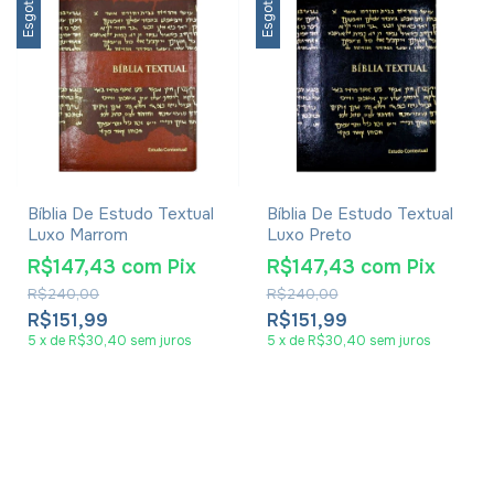
Esgotado
Esgotado
Bíblia De Estudo Textual
Bíblia De Estudo Textual
Luxo Marrom
Luxo Preto
R$147,43
com
Pix
R$147,43
com
Pix
R$240,00
R$240,00
R$151,99
R$151,99
5
x
de
R$30,40
sem juros
5
x
de
R$30,40
sem juros