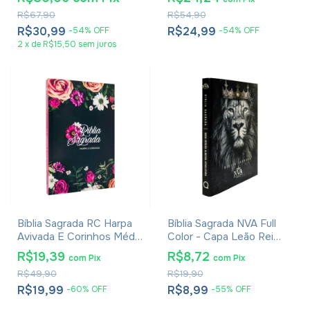
Reis
R$67,90
R$54,90
R$30,99
R$24,99
-
54
%
OFF
-
54
%
OFF
2
x
de
R$15,50
sem juros
Bíblia Sagrada RC Harpa
Bíblia Sagrada NVA Full
Avivada E Corinhos Média
Color - Capa Leão Rei
Capa Dura Floral Pink
Dos Reis
R$19,39
R$8,72
com
Pix
com
Pix
R$49,90
R$19,90
R$19,99
R$8,99
-
60
%
OFF
-
55
%
OFF