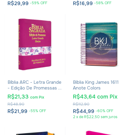
R$29,99
R$16,99
-
59
%
OFF
-
58
%
OFF
Bíblia ARC - Letra Grande
Bíblia King James 1611
- Edição De Promessas -
Anote Colors
Palavras De Jesus Em
R$21,33
R$43,64
com
Pix
com
Pix
Vermelho - Harpa - Capa
R$48,90
R$112,90
Zíper Tricolor Pink
R$21,99
R$44,99
-
55
%
OFF
-
60
%
OFF
2
x
de
R$22,50
sem juros