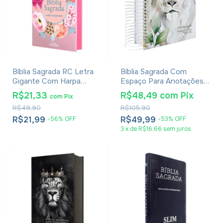
Bíblia Sagrada RC Letra
Bíblia Sagrada Com
Gigante Com Harpa
Espaço Para Anotações
Avivada E Corinhos Capa
Harpa Avivada E Corinhos
R$21,33
R$48,49
com
Pix
com
Pix
Dura Circulo Flores
Leão Aquarela
R$49,90
R$105,90
R$21,99
R$49,99
-
56
%
OFF
-
53
%
OFF
3
x
de
R$16,66
sem juros