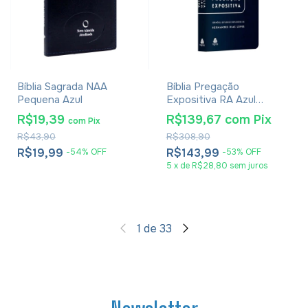
Bíblia Sagrada NAA
Bíblia Pregação
Pequena Azul
Expositiva RA Azul
Hernandes Dias Lopes
R$19,39
R$139,67
com
Pix
com
Pix
R$43,90
R$308,90
R$19,99
R$143,99
-
54
%
OFF
-
53
%
OFF
5
x
de
R$28,80
sem juros
1
de
33