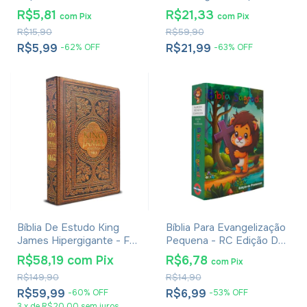
Edição De Bolso
Com Harpa E Corinhos
R$5,81
R$21,33
com
Pix
com
Pix
Leão Rei dos Reis
R$15,90
R$59,90
R$5,99
R$21,99
-
62
%
OFF
-
63
%
OFF
Bíblia De Estudo King
Bíblia Para Evangelização
James Hipergigante - Full
Pequena - RC Edição De
Color - Capa Dura
Promessas - Capa
R$58,19
com
Pix
R$6,78
com
Pix
Vintage
Infantil
R$149,90
R$14,90
R$59,99
R$6,99
-
60
%
OFF
-
53
%
OFF
3
x
de
R$20,00
sem juros