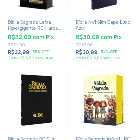
Bíblia Sagrada Letra
Bíblia NVI Slim Capa Luxo
Hipergigante RC Harpa E
Azul
Corinhos Média Capa
R$32,00
com
Pix
R$30,06
com
Pix
Dura Leão Rei Dos Reis
R$73,90
R$67,90
R$32,99
R$30,99
-
55
%
OFF
-
54
%
OFF
2
x
de
R$16,50
sem juros
2
x
de
R$15,50
sem juros
Bíblia Sagrada RC Slim
Bíblia Sagrada Infantil RC