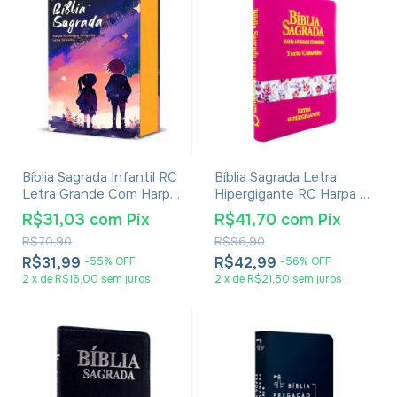
Bíblia Sagrada Infantil RC
Bíblia Sagrada Letra
Letra Grande Com Harpa
Hipergigante RC Harpa E
Avivada E Corinhos Capa
Corinhos Capa Zíper Pink
R$31,03
com
Pix
R$41,70
com
Pix
Dura Pequena Estrelas
R$70,90
R$96,90
R$31,99
R$42,99
-
55
%
OFF
-
56
%
OFF
2
x
de
R$16,00
sem juros
2
x
de
R$21,50
sem juros