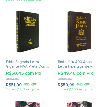
Bíblia Sagrada Letra
Bíblia KJA 400 Anos -
Gigante NAA Preta Com
Letra Hipergigante -
Índice
Capa Luxo Marrom
R$50,43
com
Pix
R$49,46
com
Pix
R$114,90
R$109,90
R$51,99
R$50,99
-
55
%
OFF
-
54
%
OFF
3
x
de
R$17,33
sem juros
3
x
de
R$17,00
sem juros