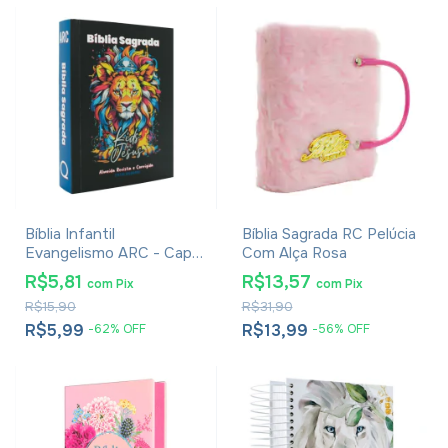
Bíblia Infantil
Bíblia Sagrada RC Pelúcia
Evangelismo ARC - Capa
Com Alça Rosa
Lion Kids
R$5,81
R$13,57
com
Pix
com
Pix
R$15,90
R$31,90
R$5,99
R$13,99
-
62
%
OFF
-
56
%
OFF