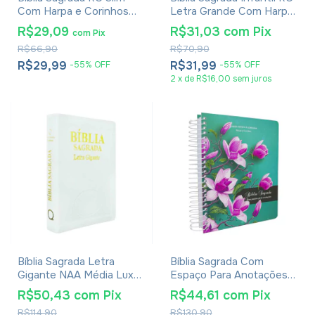
Com Harpa e Corinhos
Letra Grande Com Harpa
Média Capa Zíper Preta
Avivada E Corinhos Capa
R$29,09
R$31,03
com
Pix
com
Pix
Dura Pequena Crianças
R$66,90
R$70,90
Jardim
R$29,99
R$31,99
-
55
%
OFF
-
55
%
OFF
2
x
de
R$16,00
sem juros
Bíblia Sagrada Letra
Bíblia Sagrada Com
Gigante NAA Média Luxo
Espaço Para Anotações
Com Índice
Harpa Avivada E Corinhos
R$50,43
com
Pix
R$44,61
com
Pix
Flores Pink
R$114,90
R$130,90