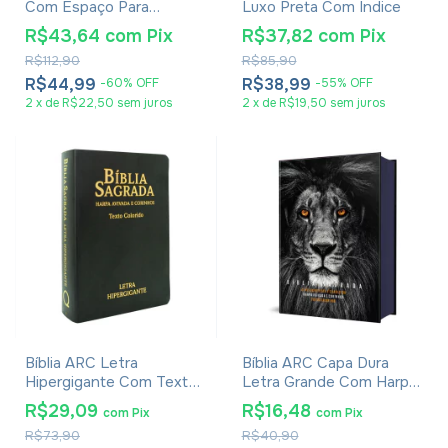
Com Espaço Para
Luxo Preta Com Índice
Anotações Flores
R$43,64
com
Pix
R$37,82
com
Pix
Aquarela
R$112,90
R$85,90
R$44,99
R$38,99
-
60
%
OFF
-
55
%
OFF
2
x
de
R$22,50
sem juros
2
x
de
R$19,50
sem juros
Bíblia ARC Letra
Bíblia ARC Capa Dura
Hipergigante Com Textos
Letra Grande Com Harpa
Coloridos, Harpa E
- Textos Coloridos - Leão
R$29,09
R$16,48
com
Pix
com
Pix
Corinhos - Capa Luxo
PB
R$73,90
R$40,90
Preta