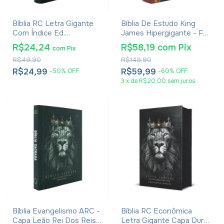
Bíblia RC Letra Gigante
Bíblia De Estudo King
Com Índice Ed.
James Hipergigante - Full
Promessas - Palavras de
Color - Capa Dura
R$24,24
R$58,19
com
Pix
com
Pix
Jesus Em Vermelho -
Tradicional
R$49,90
R$149,90
Harpa E Corinhos - Capa
Zíper Preta
R$24,99
R$59,99
-
50
%
OFF
-
60
%
OFF
3
x
de
R$20,00
sem juros
Bíblia Evangelismo ARC -
Bíblia RC Econômica
Capa Leão Rei Dos Reis -
Letra Gigante Capa Dura