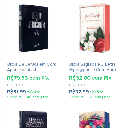
Bíblia De Jerusalém Com
Bíblia Sagrada RC Letra
Apócrifos Azul
Hipergigante Com Harpa
Avivada E Corinhos Capa
R$79,53
com
Pix
R$32,00
com
Pix
Dura Flores Realista
R$181,90
R$73,90
R$81,99
R$32,99
-
55
%
OFF
-
55
%
OFF
5
x
de
R$16,40
sem juros
2
x
de
R$16,50
sem juros