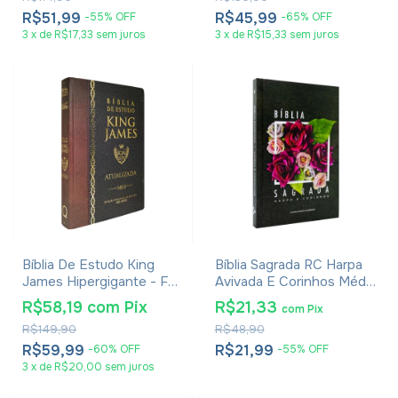
R$51,99
R$45,99
-
55
%
OFF
-
65
%
OFF
3
x
de
R$17,33
sem juros
3
x
de
R$15,33
sem juros
Bíblia De Estudo King
Bíblia Sagrada RC Harpa
James Hipergigante - Full
Avivada E Corinhos Média
Color - Capa Dura Bicolor
Capa Dura Rosa De Saron
R$58,19
com
Pix
R$21,33
com
Pix
R$149,90
R$48,90
R$59,99
R$21,99
-
60
%
OFF
-
55
%
OFF
3
x
de
R$20,00
sem juros