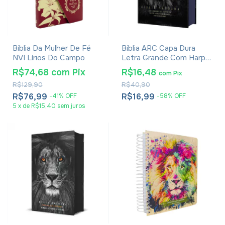
Bíblia Da Mulher De Fé
Bíblia ARC Capa Dura
NVI Lírios Do Campo
Letra Grande Com Harpa
- Textos Coloridos - Leão
R$74,68
com
Pix
R$16,48
com
Pix
Rei Dos Reis
R$129,90
R$40,90
R$76,99
R$16,99
-
41
%
OFF
-
58
%
OFF
5
x
de
R$15,40
sem juros