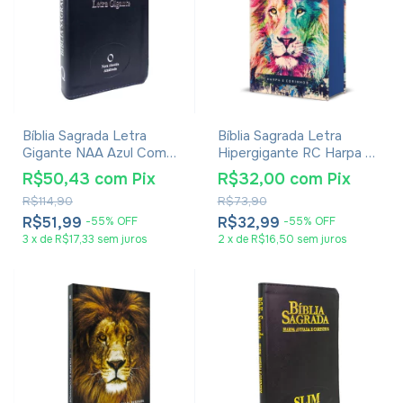
Bíblia Sagrada Letra
Bíblia Sagrada Letra
Gigante NAA Azul Com
Hipergigante RC Harpa E
Índice
Corinhos Média Capa
R$50,43
com
Pix
R$32,00
com
Pix
Dura Lion Colors
R$114,90
R$73,90
R$51,99
R$32,99
-
55
%
OFF
-
55
%
OFF
3
x
de
R$17,33
sem juros
2
x
de
R$16,50
sem juros