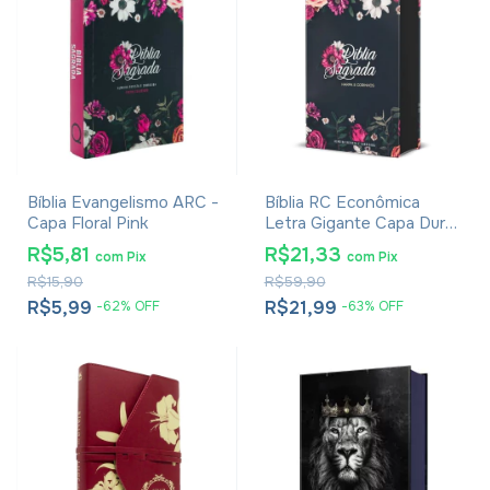
Bíblia Evangelismo ARC -
Bíblia RC Econômica
Capa Floral Pink
Letra Gigante Capa Dura
Com Harpa E Corinhos
R$5,81
R$21,33
com
Pix
com
Pix
Flores Pink
R$15,90
R$59,90
R$5,99
R$21,99
-
62
%
OFF
-
63
%
OFF