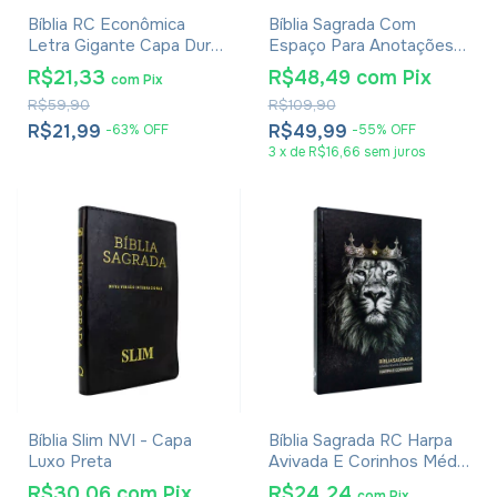
Bíblia RC Econômica
Bíblia Sagrada Com
Letra Gigante Capa Dura
Espaço Para Anotações
Com Harpa E Corinhos
Harpa Avivada E Corinhos
R$21,33
R$48,49
com
Pix
com
Pix
Leão PB
Lion Colors
R$59,90
R$109,90
R$21,99
R$49,99
-
63
%
OFF
-
55
%
OFF
3
x
de
R$16,66
sem juros
Bíblia Slim NVI - Capa
Bíblia Sagrada RC Harpa
Luxo Preta
Avivada E Corinhos Média
Capa Dura Leão Rei Dos
R$30,06
com
Pix
R$24,24
com
Pix