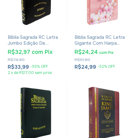
Bíblia Sagrada RC Letra
Biblia Sagrada RC Letra
Jumbo Edição De
Gigante Com Harpa
Promessas Capa Zíper
Avivada E Corinhos Capa
R$32,97
com
Pix
R$24,24
com
Pix
Preta
Dura Ramos Flores
R$74,90
R$51,90
R$33,99
R$24,99
-
55
%
OFF
-
52
%
OFF
2
x
de
R$17,00
sem juros