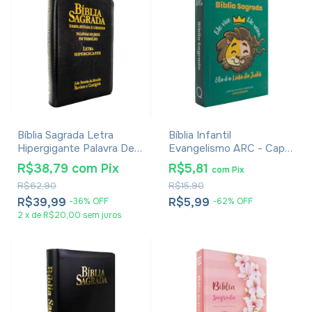
Bíblia Sagrada Letra
Bíblia Infantil
Hipergigante Palavra De
Evangelismo ARC - Capa
Jesus Em Vermelho Com
Leão de Judá
R$38,79
com
Pix
R$5,81
com
Pix
Harpa Zíper Preta
R$62,90
R$15,90
R$39,99
R$5,99
-
36
%
OFF
-
62
%
OFF
2
x
de
R$20,00
sem juros