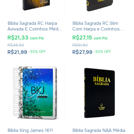
Bíblia Sagrada RC Harpa
Bíblia Sagrada RC Slim
Avivada E Corinhos Média
Com Harpa e Corinhos
Capa Dura Leão Glória
Média Luxo Preta
R$21,33
R$27,15
com
Pix
com
Pix
R$48,90
R$61,90
R$21,99
R$27,99
-
55
%
OFF
-
55
%
OFF
Bíblia King James 1611
Bíblia Sagrada NAA Média