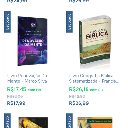
R$24,99
R$26,99
Esgotado
Esgotado
Livro Renovação Da
Livro Geografia Bíblica
Mente - Marco Silva
Sistematizada - Francisco
De Abreu Neto
R$17,45
R$26,18
com
Pix
com
Pix
R$32,00
R$42,90
R$17,99
R$26,99
Esgotado
Esgotado