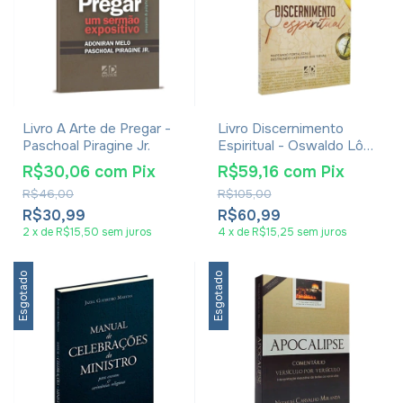
Livro A Arte de Pregar -
Livro Discernimento
Paschoal Piragine Jr.
Espiritual - Oswaldo Lôbo
Jr
R$30,06
com
Pix
R$59,16
com
Pix
R$46,00
R$105,00
R$30,99
R$60,99
2
x
de
R$15,50
sem juros
4
x
de
R$15,25
sem juros
Esgotado
Esgotado