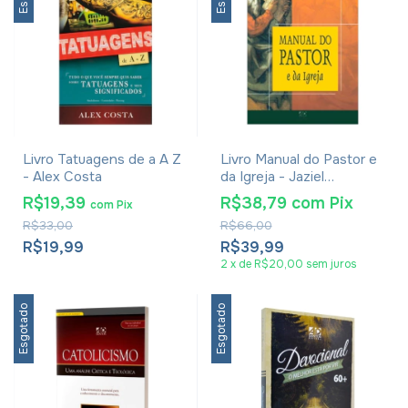
Livro Tatuagens de a A Z
Livro Manual do Pastor e
- Alex Costa
da Igreja - Jaziel
Guerreiro Martins
R$19,39
R$38,79
com
Pix
com
Pix
R$33,00
R$66,00
R$19,99
R$39,99
2
x
de
R$20,00
sem juros
Esgotado
Esgotado