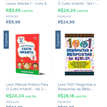
Livros Volume 1 - Com 4
O Culto Infantil - Vol I -
Livros
Rawderson Rangel e
R$9,69
R$24,24
com
Pix
com
Pix
Manoel Xavier
R$19,90
R$42,00
R$9,99
R$24,99
Esgotado
Esgotado
Livro Manual Prático Para
Livro 1001 Perguntas e
O Culto Infantil - Vol 2 -
Respostas da Bíblia -
Rawderson Rangel
Venânio Josiel dos
R$24,24
R$26,18
com
Pix
com
Pix
Santos
R$42,00
R$38,90