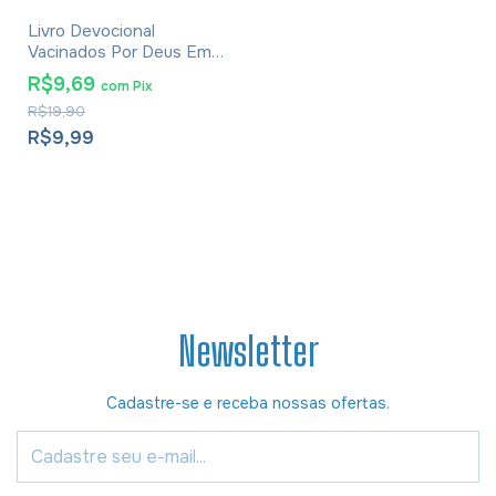
Livro Devocional
Vacinados Por Deus Em
Meio À Pandemia -
R$9,69
com
Pix
Marcos S. Calixto
R$19,90
R$9,99
Newsletter
Cadastre-se e receba nossas ofertas.