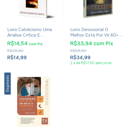
Livro Catolicismo Uma
Livro Devocional O
Análise Crítica E
Melhor Está Por Vir 60+ -
Teológica - Adelson
Gicelma De Oliveira
R$14,54
R$33,94
com
Pix
com
Pix
Damasceno Santos
Tavares
R$29,90
R$59,90
R$14,99
R$34,99
2
x
de
R$17,50
sem juros
Esgotado