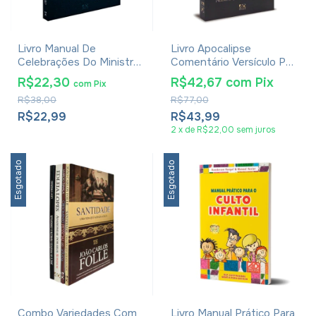
Livro Manual De
Livro Apocalipse
Celebrações Do Ministro
Comentário Versículo Por
- Jaziel Guerreiro Martins
Versículo
R$22,30
R$42,67
com
Pix
com
Pix
R$38,00
R$77,00
R$22,99
R$43,99
2
x
de
R$22,00
sem juros
Esgotado
Esgotado
Combo Variedades Com
Livro Manual Prático Para