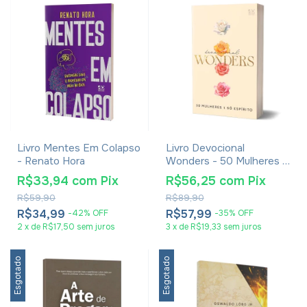
Livro Mentes Em Colapso
Livro Devocional
- Renato Hora
Wonders - 50 Mulheres 1
só Espírito
R$33,94
com
Pix
R$56,25
com
Pix
R$59,90
R$89,90
R$34,99
R$57,99
-
42
%
OFF
-
35
%
OFF
2
x
de
R$17,50
sem juros
3
x
de
R$19,33
sem juros
Esgotado
Esgotado