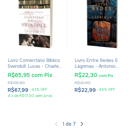
Livro Comentário Bíblico
Livro Entre Redes E
Swindoll: Lucas - Charles
Lágrimas - Antonio
R. Swindoll
Targino
R$65,95
com
Pix
R$22,30
com
Pix
R$119,90
R$41,90
R$67,99
R$22,99
-
43
%
OFF
-
45
%
OFF
4
x
de
R$17,00
sem juros
1
de
7