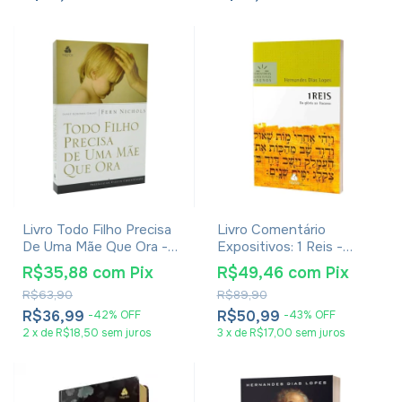
Livro Todo Filho Precisa
Livro Comentário
De Uma Mãe Que Ora -
Expositivos: 1 Reis -
Fern Nichols
Hernandes Dias Lopes
R$35,88
com
Pix
R$49,46
com
Pix
R$63,90
R$89,90
R$36,99
R$50,99
-
42
%
OFF
-
43
%
OFF
2
x
de
R$18,50
sem juros
3
x
de
R$17,00
sem juros