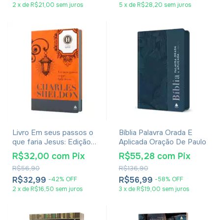
2
x
de
R$21,00
sem juros
5
x
de
R$28,20
sem juros
Livro Em seus passos o
Bíblia Palavra Orada E
que faria Jesus: Edição
Aplicada Oração De Paulo
Luxo - Charles Sheldon
R$32,00
com
Pix
R$55,28
com
Pix
R$56,90
R$136,90
R$32,99
R$56,99
-
42
%
OFF
-
58
%
OFF
2
x
de
R$16,50
sem juros
3
x
de
R$19,00
sem juros