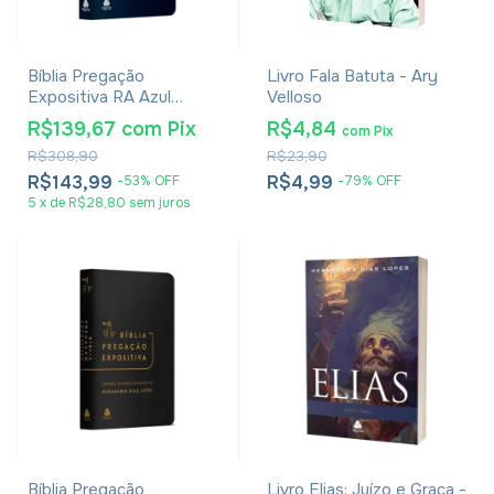
Bíblia Pregação
Livro Fala Batuta - Ary
Expositiva RA Azul
Velloso
Hernandes Dias Lopes
R$139,67
com
Pix
R$4,84
com
Pix
R$308,90
R$23,90
R$143,99
R$4,99
-
53
%
OFF
-
79
%
OFF
5
x
de
R$28,80
sem juros
Bíblia Pregação
Livro Elias: Juízo e Graça -