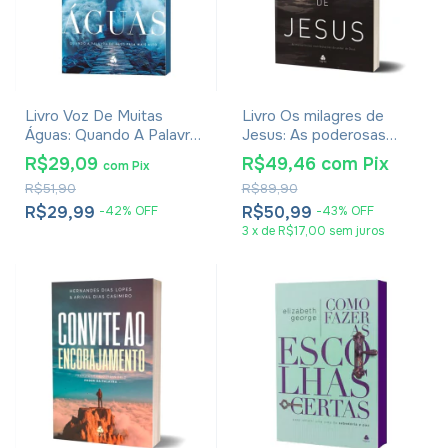
Livro Voz De Muitas
Livro Os milagres de
Águas: Quando A Palavra
Jesus: As poderosas
De Deus Fala Mais Alto -
manifestações do poder
R$29,09
R$49,46
com
Pix
com
Pix
Luciano Subirá
de Deus - Hernandes
R$51,90
R$89,90
Dias Lopes
R$29,99
R$50,99
-
42
%
OFF
-
43
%
OFF
3
x
de
R$17,00
sem juros