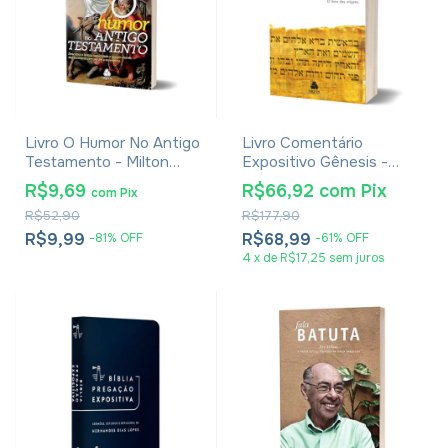
Livro O Humor No Antigo
Livro Comentário
Testamento - Milton
Expositivo Gênesis -
Acosta
Hernandes Dias Lopes
R$9,69
R$66,92
com
Pix
com
Pix
R$52,90
R$177,90
R$9,99
R$68,99
-
81
%
OFF
-
61
%
OFF
4
x
de
R$17,25
sem juros