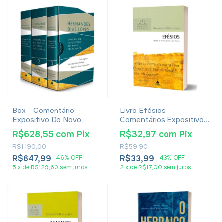
Box - Comentário
Livro Efésios -
Expositivo Do Novo
Comentários Expositivos
Testamento - Hernandes
- Hernandes Dias Lopes
R$628,55
com
Pix
R$32,97
com
Pix
Dias Lopes
R$1.190,00
R$59,90
R$647,99
R$33,99
-
46
%
OFF
-
43
%
OFF
5
x
de
R$129,60
sem juros
2
x
de
R$17,00
sem juros