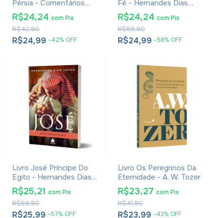
Pérsia - Comentários
Fé - Hernandes Dias
Expositivos
Lopes
R$24,24
R$24,24
com
Pix
com
Pix
R$42,90
R$59,90
R$24,99
R$24,99
-
42
%
OFF
-
58
%
OFF
Livro José Príncipe Do
Livro Os Peregrinos Da
Egito - Hernandes Dias
Eternidade - A. W. Tozer
Lopes
R$25,21
R$23,27
com
Pix
com
Pix
R$59,90
R$41,90
R$25,99
R$23,99
-
57
%
OFF
-
43
%
OFF