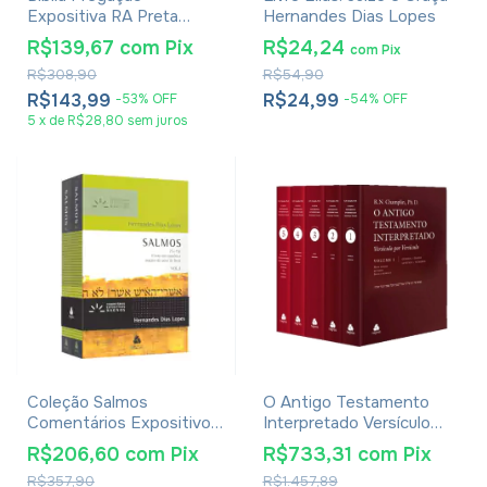
Expositiva RA Preta
Hernandes Dias Lopes
Hernandes Dias Lopes
R$139,67
com
Pix
R$24,24
com
Pix
R$308,90
R$54,90
R$143,99
R$24,99
-
53
%
OFF
-
54
%
OFF
5
x
de
R$28,80
sem juros
Coleção Salmos
O Antigo Testamento
Comentários Expositivos
Interpretado Versículo
Vol. 1 E 2
Por Versículo 5 Volumes -
R$206,60
com
Pix
R$733,31
com
Pix
R. N. Champlin
R$357,90
R$1.457,89