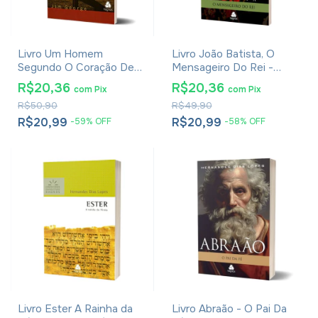
Livro Um Homem
Livro João Batista, O
Segundo O Coração De
Mensageiro Do Rei -
Deus - Jim George
Hernandes Dias Lopes
R$20,36
R$20,36
com
Pix
com
Pix
R$50,90
R$49,90
R$20,99
R$20,99
-
59
%
OFF
-
58
%
OFF
Livro Ester A Rainha da
Livro Abraão - O Pai Da