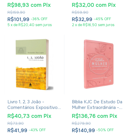
Orações E Anotações
Alma e o Coração - A. W.
R$98,93
com
Pix
R$32,00
com
Pix
Tozer
R$159,90
R$59,90
R$101,99
R$32,99
-
36
%
OFF
-
45
%
OFF
5
x
de
R$20,40
sem juros
2
x
de
R$16,50
sem juros
Livro 1, 2, 3 João -
Bíblia KJC De Estudo Da
Comentários Expositivos
Mulher Extraordinária -
- Hernandes Dias Lopes
Capa Luxo Rosa
R$40,73
com
Pix
R$136,76
com
Pix
R$73,90
R$279,90
R$41,99
R$140,99
-
43
%
OFF
-
50
%
OFF