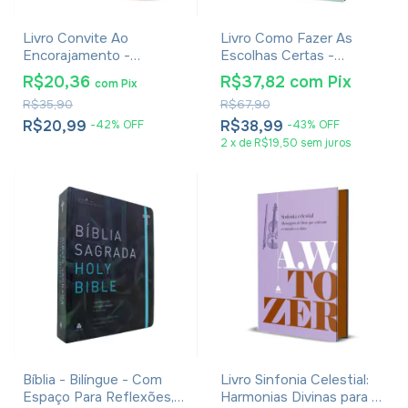
Livro Convite Ao
Livro Como Fazer As
Encorajamento -
Escolhas Certas -
Hernandes Dias Lopes
Elizabeth George
R$20,36
R$37,82
com
Pix
com
Pix
R$35,90
R$67,90
R$20,99
R$38,99
-
42
%
OFF
-
43
%
OFF
2
x
de
R$19,50
sem juros
Bíblia - Bilíngue - Com
Livro Sinfonia Celestial:
Espaço Para Reflexões,
Harmonias Divinas para a