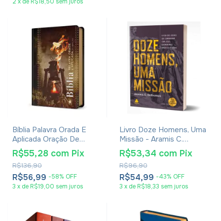
2
x
de
R$18,50
sem juros
Bíblia Palavra Orada E
Livro Doze Homens, Uma
Aplicada Oração De
Missão - Aramis C.
Jeremias
Debarros
R$55,28
com
Pix
R$53,34
com
Pix
R$136,90
R$96,90
R$56,99
R$54,99
-
58
%
OFF
-
43
%
OFF
3
x
de
R$19,00
sem juros
3
x
de
R$18,33
sem juros