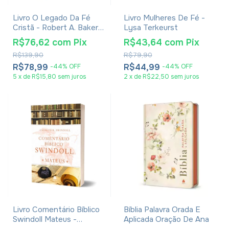
Livro O Legado Da Fé
Livro Mulheres De Fé -
Cristã - Robert A. Baker &
Lysa Terkeurst
John M. Landers
R$76,62
com
Pix
R$43,64
com
Pix
R$139,90
R$79,90
R$78,99
R$44,99
-
44
%
OFF
-
44
%
OFF
5
x
de
R$15,80
sem juros
2
x
de
R$22,50
sem juros
Livro Comentário Bíblico
Bíblia Palavra Orada E
Swindoll Mateus -
Aplicada Oração De Ana
Charles R. Swindoll