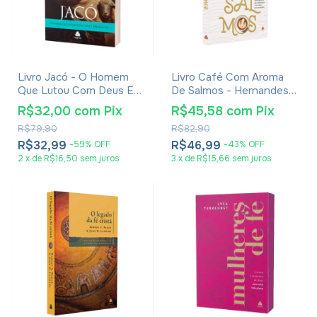
Livro Jacó - O Homem
Livro Café Com Aroma
Que Lutou Com Deus E
De Salmos - Hernandes
Prevaleceu - Hernandes
Dias Lopes
R$32,00
com
Pix
R$45,58
com
Pix
Dias Lopes
R$79,90
R$82,90
R$32,99
R$46,99
-
59
%
OFF
-
43
%
OFF
2
x
de
R$16,50
sem juros
3
x
de
R$15,66
sem juros