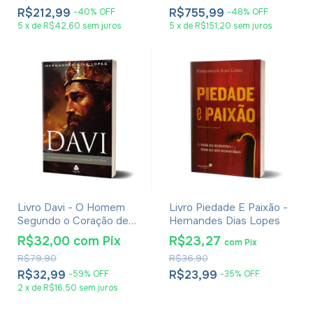
R$212,99
R$755,99
-
40
%
OFF
-
48
%
OFF
5
x
de
R$42,60
sem juros
5
x
de
R$151,20
sem juros
Livro Davi - O Homem
Livro Piedade E Paixão -
Segundo o Coração de
Hernandes Dias Lopes
Deus - Hernandes Dias
R$32,00
com
Pix
R$23,27
com
Pix
Lopes
R$79,90
R$36,90
R$32,99
R$23,99
-
59
%
OFF
-
35
%
OFF
2
x
de
R$16,50
sem juros