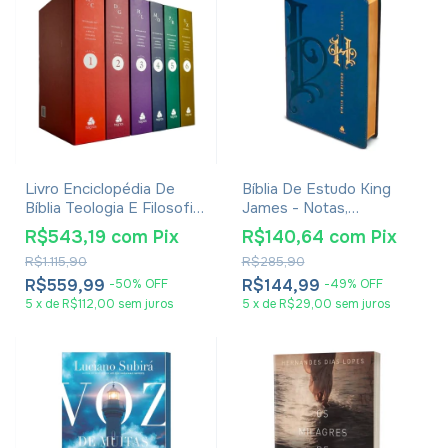
Livro Enciclopédia De
Bíblia De Estudo King
Bíblia Teologia E Filosofia
James - Notas,
- R. N. Champlin
Comentários e Recursos
R$543,19
com
Pix
R$140,64
com
Pix
De Harold Willmington -
R$1.115,90
R$285,90
Capa Luxo Azul
R$559,99
R$144,99
-
50
%
OFF
-
49
%
OFF
5
x
de
R$112,00
sem juros
5
x
de
R$29,00
sem juros