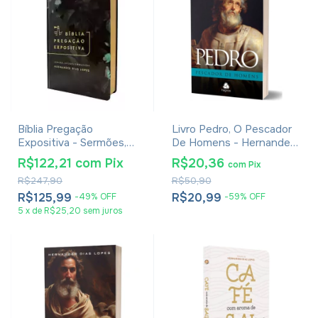
Bíblia Pregação
Livro Pedro, O Pescador
Expositiva - Sermões,
De Homens - Hernandes
Estudos e Reflexões -
Dias Lopes
R$122,21
com
Pix
R$20,36
com
Pix
Hernandes Dias Lopes -
R$247,90
R$50,90
RA Capa Dura Harmonia
R$125,99
R$20,99
-
49
%
OFF
-
59
%
OFF
5
x
de
R$25,20
sem juros