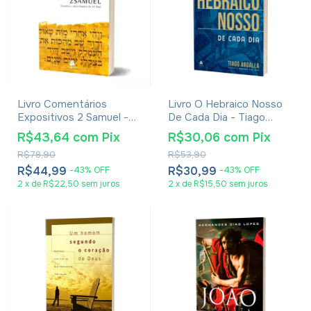
Livro Comentários
Livro O Hebraico Nosso
Expositivos 2 Samuel -
De Cada Dia - Tiago
Hernandes Dias Lopes
Abdalla
R$43,64
com
Pix
R$30,06
com
Pix
R$78,90
R$53,90
R$44,99
R$30,99
-
43
%
OFF
-
43
%
OFF
2
x
de
R$22,50
sem juros
2
x
de
R$15,50
sem juros