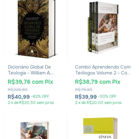
Dicionário Global De
Combo Aprendendo Com
Teologia - William A.
Teólogos Volume 2 - Com
Dyrness
4 Livros
R$39,76
com
Pix
R$38,79
com
Pix
R$226,90
R$79,90
R$40,99
R$39,99
-
82
%
OFF
-
50
%
OFF
2
x
de
R$20,50
sem juros
2
x
de
R$20,00
sem juros