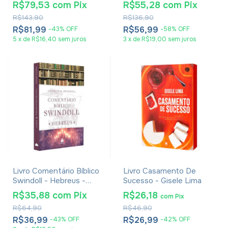
R$79,53
com
Pix
R$55,28
com
Pix
R$143,90
R$136,90
R$81,99
R$56,99
-
43
%
OFF
-
58
%
OFF
5
x
de
R$16,40
sem juros
3
x
de
R$19,00
sem juros
Livro Comentário Bíblico
Livro Casamento De
Swindoll - Hebreus -
Sucesso - Gisele Lima
Charles R. Swindoll
R$35,88
com
Pix
R$26,18
com
Pix
R$64,90
R$46,90
R$36,99
R$26,99
-
43
%
OFF
-
42
%
OFF