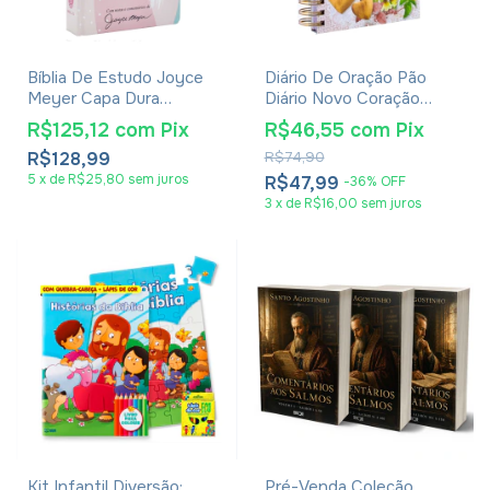
Bíblia De Estudo Joyce
Diário De Oração Pão
Meyer Capa Dura
Diário Novo Coração
Abstrata
Devocional
R$125,12
com
Pix
R$46,55
com
Pix
R$128,99
R$74,90
5
x
de
R$25,80
sem juros
R$47,99
-
36
%
OFF
3
x
de
R$16,00
sem juros
Kit Infantil Diversão:
Pré-Venda Coleção