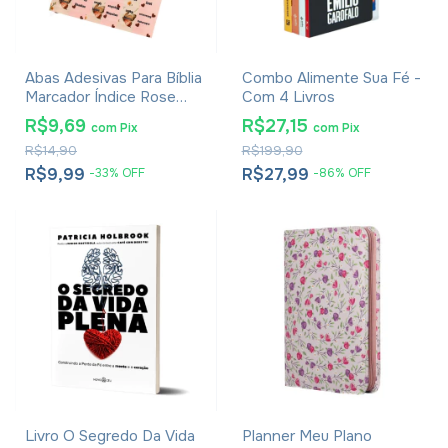
Abas Adesivas Para Bíblia
Combo Alimente Sua Fé -
Marcador Índice Rose
Com 4 Livros
Pacote Com 2
R$9,69
R$27,15
com
Pix
com
Pix
R$14,90
R$199,90
R$9,99
R$27,99
-
33
%
OFF
-
86
%
OFF
Livro O Segredo Da Vida
Planner Meu Plano