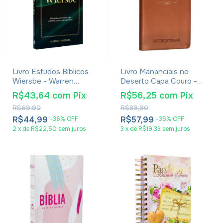
Livro Estudos Bíblicos
Livro Mananciais no
Wiersbe - Warren
Deserto Capa Couro -
Wiersbe
Lettie Cowman
R$43,64
com
Pix
R$56,25
com
Pix
R$69,90
R$89,90
R$44,99
R$57,99
-
36
%
OFF
-
35
%
OFF
2
x
de
R$22,50
sem juros
3
x
de
R$19,33
sem juros