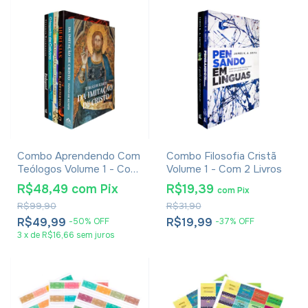
Combo Aprendendo Com
Combo Filosofia Cristã
Teólogos Volume 1 - Com
Volume 1 - Com 2 Livros
5 Livros
R$48,49
com
Pix
R$19,39
com
Pix
R$99,90
R$31,90
R$49,99
R$19,99
-
50
%
OFF
-
37
%
OFF
3
x
de
R$16,66
sem juros