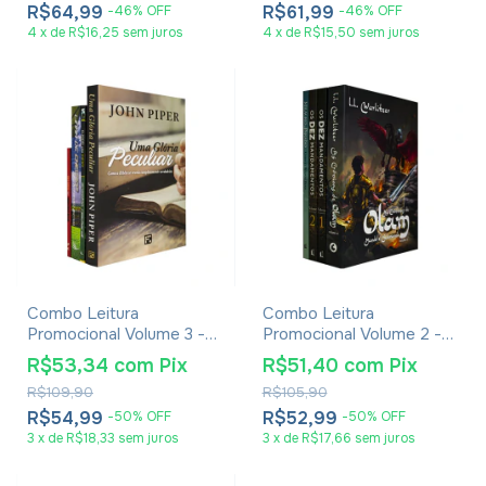
R$64,99
R$61,99
-
46
%
OFF
-
46
%
OFF
4
x
de
R$16,25
sem juros
4
x
de
R$15,50
sem juros
Combo Leitura
Combo Leitura
Promocional Volume 3 -
Promocional Volume 2 -
Com 4 Livros
Com 4 Livros
R$53,34
com
Pix
R$51,40
com
Pix
R$109,90
R$105,90
R$54,99
R$52,99
-
50
%
OFF
-
50
%
OFF
3
x
de
R$18,33
sem juros
3
x
de
R$17,66
sem juros