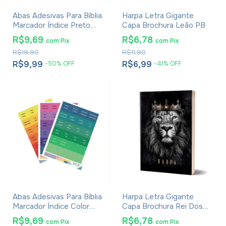
Abas Adesivas Para Bíblia
Harpa Letra Gigante
Marcador Índice Preto
Capa Brochura Leão PB
Pacote Com 4
R$9,69
R$6,78
com
Pix
com
Pix
R$19,90
R$11,90
R$9,99
R$6,99
-
50
%
OFF
-
41
%
OFF
Abas Adesivas Para Bíblia
Harpa Letra Gigante
Marcador Índice Color
Capa Brochura Rei Dos
Pacote Com 3
Reis
R$9,69
R$6,78
com
Pix
com
Pix