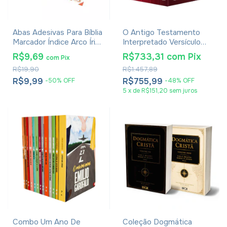
Abas Adesivas Para Bíblia
O Antigo Testamento
Marcador Índice Arco Íris
Interpretado Versículo
Pacote Com 3
Por Versículo 5 Volumes -
R$9,69
R$733,31
com
Pix
com
Pix
R. N. Champlin
R$19,90
R$1.457,89
R$9,99
R$755,99
-
50
%
OFF
-
48
%
OFF
5
x
de
R$151,20
sem juros
Combo Um Ano De
Coleção Dogmática