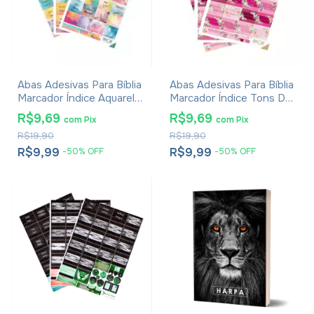
Abas Adesivas Para Bíblia
Abas Adesivas Para Bíblia
Marcador Índice Aquarela
Marcador Índice Tons De
Pacote Com 3
Rosa Pacote Com 3
R$9,69
R$9,69
com
Pix
com
Pix
R$19,90
R$19,90
R$9,99
R$9,99
-
50
%
OFF
-
50
%
OFF