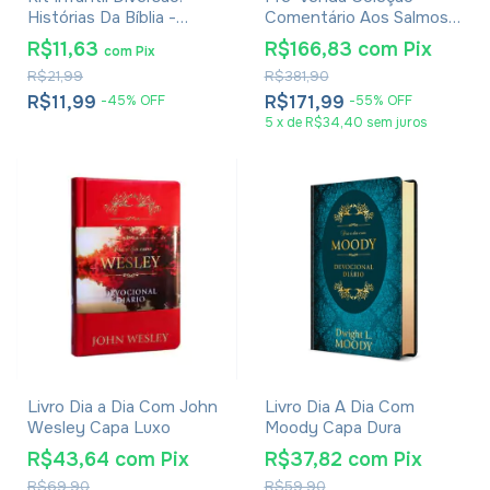
Histórias Da Bíblia -
Comentário Aos Salmos -
Raquel Almeida,
Santo Agostinho
R$11,63
R$166,83
com
Pix
com
Pix
Jefferson Ferreira
R$21,99
R$381,90
R$11,99
R$171,99
-
45
%
OFF
-
55
%
OFF
5
x
de
R$34,40
sem juros
Livro Dia a Dia Com John
Livro Dia A Dia Com
Wesley Capa Luxo
Moody Capa Dura
R$43,64
com
Pix
R$37,82
com
Pix
R$69,90
R$59,90