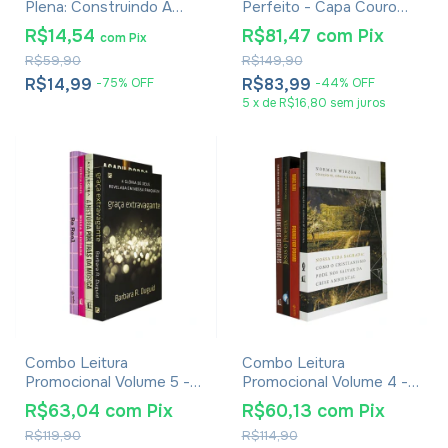
Plena: Construindo A
Perfeito - Capa Couro
Ponte Da Fé Entre A
Soft Romântica Com
R$14,54
R$81,47
com
Pix
com
Pix
Mente E O Coração -
Flores
R$59,90
R$149,90
Patricia Holbrook
R$14,99
R$83,99
-
75
%
OFF
-
44
%
OFF
5
x
de
R$16,80
sem juros
Combo Leitura
Combo Leitura
Promocional Volume 5 -
Promocional Volume 4 -
Com 4 Livros
Com 4 Livros
R$63,04
com
Pix
R$60,13
com
Pix
R$119,90
R$114,90