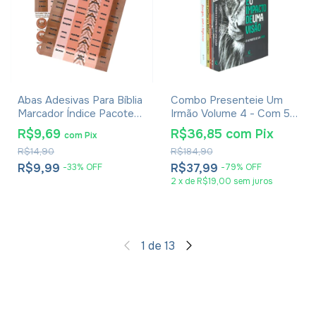
Abas Adesivas Para Bíblia
Combo Presenteie Um
Marcador Índice Pacote
Irmão Volume 4 - Com 5
Com 2
Livros
R$9,69
R$36,85
com
Pix
com
Pix
R$14,90
R$184,90
R$9,99
R$37,99
-
33
%
OFF
-
79
%
OFF
2
x
de
R$19,00
sem juros
1
de
13