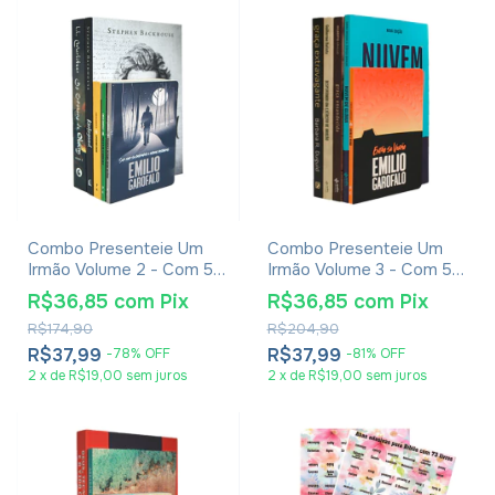
Combo Presenteie Um
Combo Presenteie Um
Irmão Volume 2 - Com 5
Irmão Volume 3 - Com 5
Livros
Livros
R$36,85
com
Pix
R$36,85
com
Pix
R$174,90
R$204,90
R$37,99
R$37,99
-
78
%
OFF
-
81
%
OFF
2
x
de
R$19,00
sem juros
2
x
de
R$19,00
sem juros