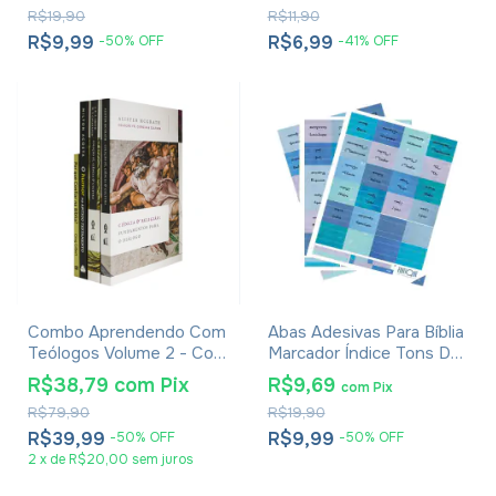
R$19,90
R$11,90
R$9,99
R$6,99
-
50
%
OFF
-
41
%
OFF
Combo Aprendendo Com
Abas Adesivas Para Bíblia
Teólogos Volume 2 - Com
Marcador Índice Tons De
4 Livros
Azul Pacote Com 3
R$38,79
com
Pix
R$9,69
com
Pix
R$79,90
R$19,90
R$39,99
R$9,99
-
50
%
OFF
-
50
%
OFF
2
x
de
R$20,00
sem juros