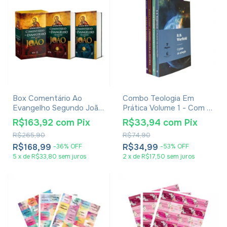
Box Comentário Ao
Combo Teologia Em
Evangelho Segundo João
Prática Volume 1 - Com 4
- Raymond Brown - 2
Livros
R$163,92
com
Pix
R$33,94
com
Pix
Volumes
R$265,90
R$74,90
R$168,99
R$34,99
-
36
%
OFF
-
53
%
OFF
5
x
de
R$33,80
sem juros
2
x
de
R$17,50
sem juros