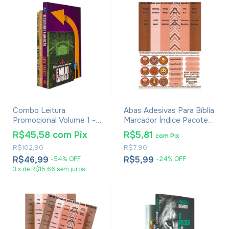
Combo Leitura
Abas Adesivas Para Bíblia
Promocional Volume 1 -
Marcador Índice Pacote
Com 4 Livros
Com 1
R$45,58
com
Pix
R$5,81
com
Pix
R$102,90
R$7,90
R$46,99
R$5,99
-
54
%
OFF
-
24
%
OFF
3
x
de
R$15,66
sem juros