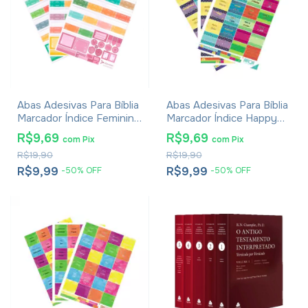
Abas Adesivas Para Bíblia
Abas Adesivas Para Bíblia
Marcador Índice Feminino
Marcador Índice Happy
Pacote Com 4
Pacote Com 3
R$9,69
R$9,69
com
Pix
com
Pix
R$19,90
R$19,90
R$9,99
R$9,99
-
50
%
OFF
-
50
%
OFF