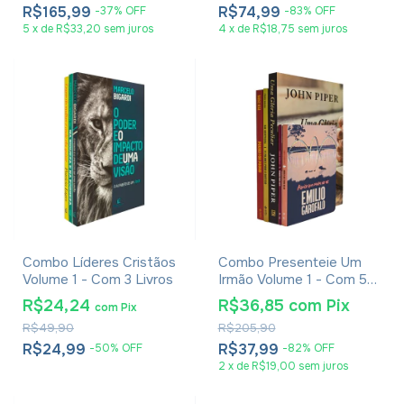
R$165,99
R$74,99
-
37
%
OFF
-
83
%
OFF
5
x
de
R$33,20
sem juros
4
x
de
R$18,75
sem juros
Combo Líderes Cristãos
Combo Presenteie Um
Volume 1 - Com 3 Livros
Irmão Volume 1 - Com 5
Livros
R$24,24
R$36,85
com
Pix
com
Pix
R$49,90
R$205,90
R$24,99
R$37,99
-
50
%
OFF
-
82
%
OFF
2
x
de
R$19,00
sem juros