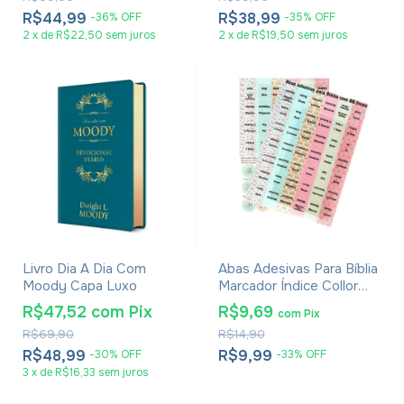
R$44,99
R$38,99
-
36
%
OFF
-
35
%
OFF
2
x
de
R$22,50
sem juros
2
x
de
R$19,50
sem juros
Livro Dia A Dia Com
Abas Adesivas Para Bíblia
Moody Capa Luxo
Marcador Índice Collor
Pacote Com 2
R$47,52
com
Pix
R$9,69
com
Pix
R$69,90
R$14,90
R$48,99
R$9,99
-
30
%
OFF
-
33
%
OFF
3
x
de
R$16,33
sem juros