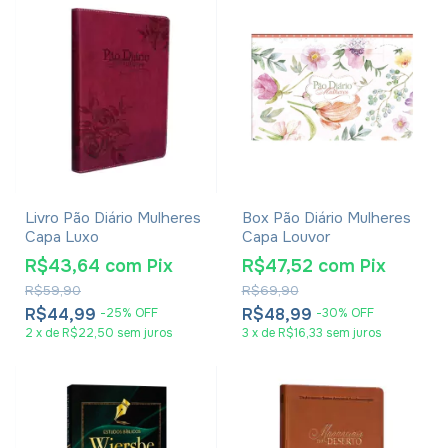
Livro Pão Diário Mulheres
Box Pão Diário Mulheres
Capa Luxo
Capa Louvor
R$43,64
com
Pix
R$47,52
com
Pix
R$59,90
R$69,90
R$44,99
R$48,99
-
25
%
OFF
-
30
%
OFF
2
x
de
R$22,50
sem juros
3
x
de
R$16,33
sem juros