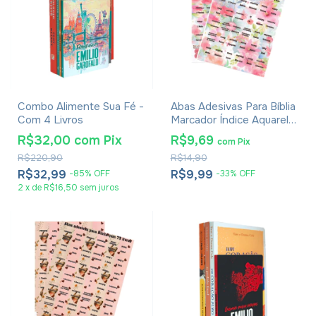
Combo Alimente Sua Fé -
Abas Adesivas Para Bíblia
Com 4 Livros
Marcador Índice Aquarela
Pacote Com 2
R$32,00
com
Pix
R$9,69
com
Pix
R$220,90
R$14,90
R$32,99
R$9,99
-
85
%
OFF
-
33
%
OFF
2
x
de
R$16,50
sem juros