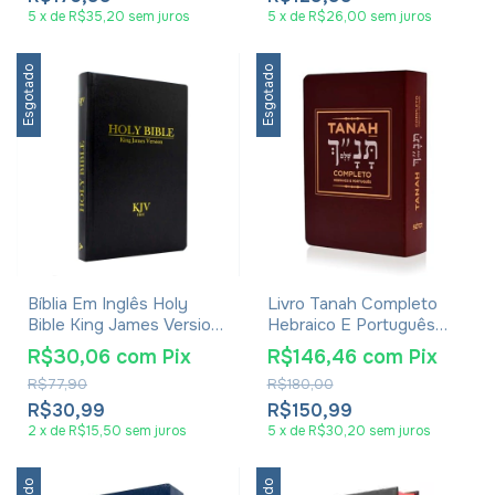
5
x
de
R$35,20
sem juros
5
x
de
R$26,00
sem juros
Esgotado
Esgotado
Bíblia Em Inglês Holy
Livro Tanah Completo
Bible King James Version
Hebraico E Português
1611 Média Capa Dura
Vinho
R$30,06
com
Pix
R$146,46
com
Pix
Preta
R$77,90
R$180,00
R$30,99
R$150,99
2
x
de
R$15,50
sem juros
5
x
de
R$30,20
sem juros