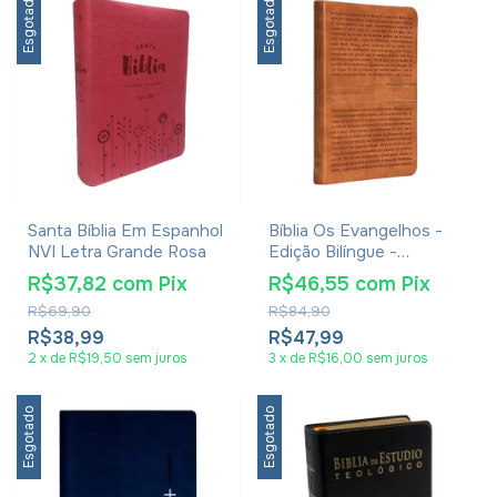
Esgotado
Esgotado
Santa Bíblia Em Espanhol
Bíblia Os Evangelhos -
NVI Letra Grande Rosa
Edição Bilíngue -
Português/Inglês - NVI /
R$37,82
com
Pix
R$46,55
com
Pix
NIV - Com palavras de
R$69,90
R$84,90
Jesus em azul - Capa
flexível
R$38,99
R$47,99
2
x
de
R$19,50
sem juros
3
x
de
R$16,00
sem juros
Esgotado
Esgotado