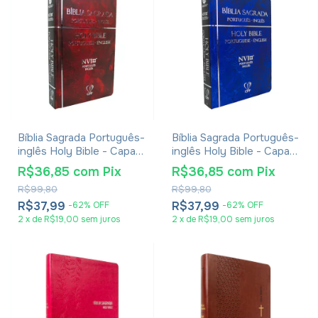
Bíblia Sagrada Português-
Bíblia Sagrada Português-
inglês Holy Bible - Capa
inglês Holy Bible - Capa
Vermelha
Azul
R$36,85
com
Pix
R$36,85
com
Pix
R$99,80
R$99,80
R$37,99
R$37,99
-
62
%
OFF
-
62
%
OFF
2
x
de
R$19,00
sem juros
2
x
de
R$19,00
sem juros