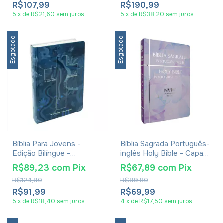
R$107,99
R$190,99
5
x
de
R$21,60
sem juros
5
x
de
R$38,20
sem juros
Esgotado
Esgotado
Bíblia Para Jovens -
Bíblia Sagrada Português-
Edição Bilíngue -
inglês Holy Bible - Capa
Português/Inglês - NTLH
Lilás
R$89,23
com
Pix
R$67,89
com
Pix
/ GNT - Capa Dura Azul
R$124,90
R$99,80
R$91,99
R$69,99
5
x
de
R$18,40
sem juros
4
x
de
R$17,50
sem juros