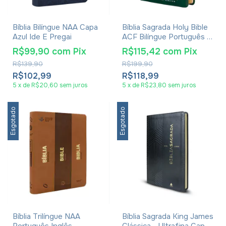
Bíblia Bilíngue NAA Capa
Bíblia Sagrada Holy Bible
Azul Ide E Pregai
ACF Bilíngue Português E
Inglês Capa Luxo Verde
R$99,90
com
Pix
R$115,42
com
Pix
R$139,90
R$199,90
R$102,99
R$118,99
5
x
de
R$20,60
sem juros
5
x
de
R$23,80
sem juros
Esgotado
Esgotado
Bíblia Trilíngue NAA
Bíblia Sagrada King James
Português Inglês
Clássica - Ultrafina Capa