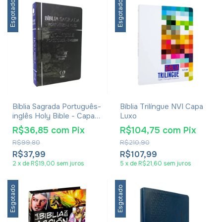
Esgotado
Esgotado
Bíblia Sagrada Português-
Bíblia Trilíngue NVI Capa
inglês Holy Bible - Capa
Luxo
Preta
R$36,85
com
Pix
R$104,75
com
Pix
R$99,80
R$210,90
R$37,99
R$107,99
2
x
de
R$19,00
sem juros
5
x
de
R$21,60
sem juros
Esgotado
Esgotado