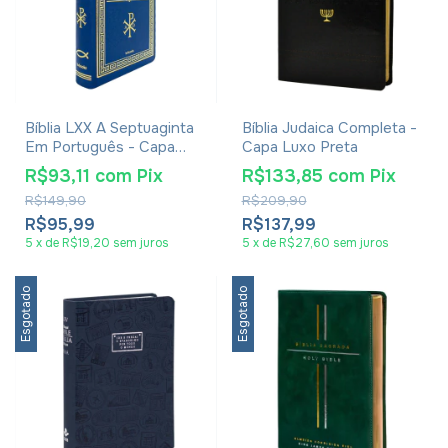
Bíblia LXX A Septuaginta
Bíblia Judaica Completa -
Em Português - Capa
Capa Luxo Preta
Dura Azul
R$93,11
com
Pix
R$133,85
com
Pix
R$149,90
R$209,90
R$95,99
R$137,99
5
x
de
R$19,20
sem juros
5
x
de
R$27,60
sem juros
Esgotado
Esgotado