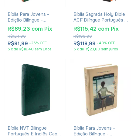
Bíblia Para Jovens -
Bíblia Sagrada Holy Bible
Edição Bilíngue -
ACF Bilíngue Português E
Português/Inglês - NTLH
Inglês Capa Dura Preta
R$89,23
com
Pix
R$115,42
com
Pix
/ GNT - Capa Dura Verde
R$124,90
R$199,90
R$91,99
R$118,99
-
26
%
OFF
-
40
%
OFF
5
x
de
R$18,40
sem juros
5
x
de
R$23,80
sem juros
Bíblia NVT Bilíngue
Bíblia Para Jovens -
Português E Inglês Capa
Edição Bilíngue -