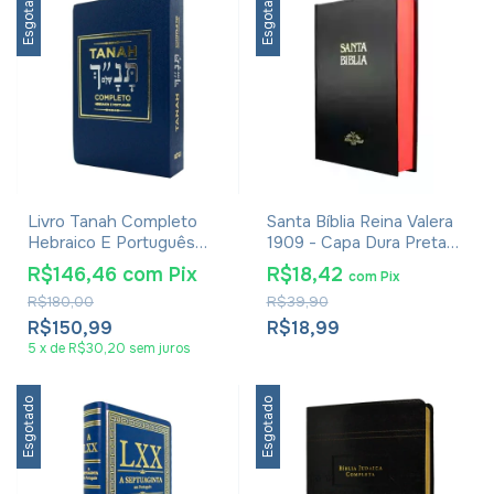
Esgotado
Esgotado
Livro Tanah Completo
Santa Bíblia Reina Valera
Hebraico E Português
1909 - Capa Dura Preta
Azul
Espanhol
R$146,46
com
Pix
R$18,42
com
Pix
R$180,00
R$39,90
R$150,99
R$18,99
5
x
de
R$30,20
sem juros
Esgotado
Esgotado