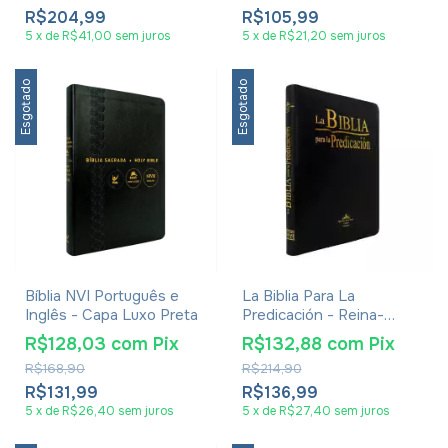
R$204,99
R$105,99
5
x
de
R$41,00
sem juros
5
x
de
R$21,20
sem juros
Esgotado
Esgotado
Bíblia NVI Português e
La Biblia Para La
Inglês - Capa Luxo Preta
Predicación - Reina-
Valera 1960 - Luxo Preta
R$128,03
com
Pix
R$132,88
com
Pix
Com Ziper
R$168,90
R$214,90
R$131,99
R$136,99
5
x
de
R$26,40
sem juros
5
x
de
R$27,40
sem juros