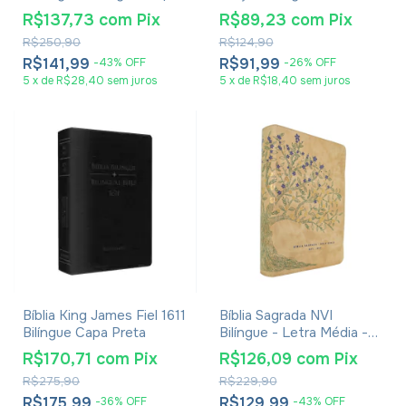
Luxo Esmeralda
Português/Inglês - NTLH
R$137,73
com
Pix
R$89,23
com
Pix
/ GNT - Capa Dura Bege
R$250,90
R$124,90
R$141,99
R$91,99
-
43
%
OFF
-
26
%
OFF
5
x
de
R$28,40
sem juros
5
x
de
R$18,40
sem juros
Bíblia King James Fiel 1611
Bíblia Sagrada NVI
Bilíngue Capa Preta
Bilíngue - Letra Média -
Capa Luxo Bege Flores
R$170,71
com
Pix
R$126,09
com
Pix
R$275,90
R$229,90
R$175,99
R$129,99
-
36
%
OFF
-
43
%
OFF