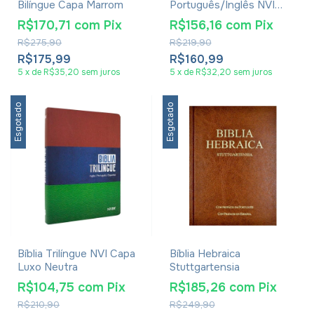
Bilíngue Capa Marrom
Português/Inglês NVI
Luxo Preta
R$170,71
com
Pix
R$156,16
com
Pix
R$275,90
R$219,90
R$175,99
R$160,99
5
x
de
R$35,20
sem juros
5
x
de
R$32,20
sem juros
Esgotado
Esgotado
Bíblia Trilíngue NVI Capa
Bíblia Hebraica
Luxo Neutra
Stuttgartensia
R$104,75
com
Pix
R$185,26
com
Pix
R$210,90
R$249,90