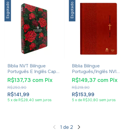
Esgotado
Esgotado
Bíblia NVT Bilíngue
Bíblia Bilíngue
Português E Inglês Capa
Português/Inglês NVI
Luxo Aroma De Rosas
Luxo Marrom
R$137,73
com
Pix
R$149,37
com
Pix
R$250,90
R$219,90
R$141,99
R$153,99
5
x
de
R$28,40
sem juros
5
x
de
R$30,80
sem juros
1
de
2