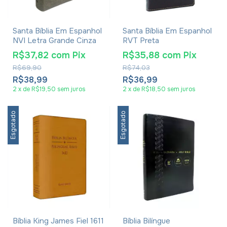
Santa Bíblia Em Espanhol
Santa Bíblia Em Espanhol
NVI Letra Grande Cinza
RVT Preta
R$37,82
com
Pix
R$35,88
com
Pix
R$69,90
R$74,03
R$38,99
R$36,99
2
x
de
R$19,50
sem juros
2
x
de
R$18,50
sem juros
Esgotado
Esgotado
Bíblia King James Fiel 1611
Bíblia Bilíngue