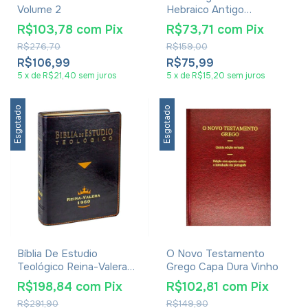
Volume 2
Hebraico Antigo
Testamento Capa Dura
R$103,78
com
Pix
R$73,71
com
Pix
Preta
R$276,70
R$159,00
R$106,99
R$75,99
5
x
de
R$21,40
sem juros
5
x
de
R$15,20
sem juros
Esgotado
Esgotado
Bíblia De Estudio
O Novo Testamento
Teológico Reina-Valera
Grego Capa Dura Vinho
1960
R$198,84
com
Pix
R$102,81
com
Pix
R$291,90
R$149,90