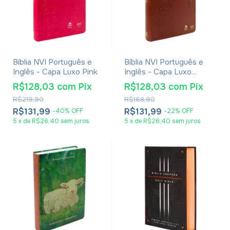
Bíblia NVI Português e
Bíblia NVI Português e
Inglês - Capa Luxo Pink
Inglês - Capa Luxo
Marrom
R$128,03
com
Pix
R$128,03
com
Pix
R$219,90
R$168,90
R$131,99
R$131,99
-
40
%
OFF
-
22
%
OFF
5
x
de
R$26,40
sem juros
5
x
de
R$26,40
sem juros