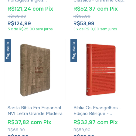
Espanhol Luxo Marrom
Luxo Preta
R$121,24
com
Pix
R$52,37
com
Pix
R$169,90
R$95,90
R$124,99
R$53,99
5
x
de
R$25,00
sem juros
3
x
de
R$18,00
sem juros
Esgotado
Esgotado
Santa Bíblia Em Espanhol
Bíblia Os Evangelhos -
NVI Letra Grande Madeira
Edição Bilíngue -
Português/Inglês - NVI /
R$37,82
com
Pix
R$32,97
com
Pix
NIV - Com palavras de
R$69,90
R$59,90
Jesus em azul - Capa