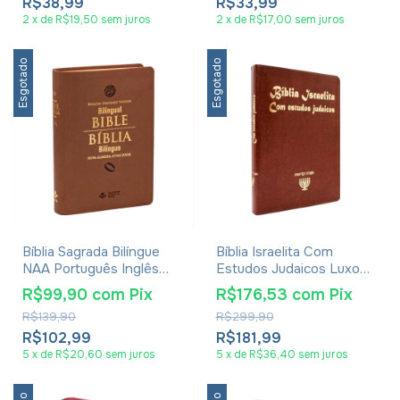
Dura
R$38,99
R$33,99
2
x
de
R$19,50
sem juros
2
x
de
R$17,00
sem juros
Esgotado
Esgotado
Bíblia Sagrada Bilíngue
Bíblia Israelita Com
NAA Português Inglês
Estudos Judaicos Luxo
Média Luxo Marrom
Marrom
R$99,90
com
Pix
R$176,53
com
Pix
R$139,90
R$299,90
R$102,99
R$181,99
5
x
de
R$20,60
sem juros
5
x
de
R$36,40
sem juros