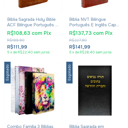
Bíblia Sagrada Holy Bible
Bíblia NVT Bilíngue
ACF Bilíngue Português E
Português E Inglês Capa
Inglês Capa Luxo Marrom
Luxo Avelã
R$108,63
com
Pix
R$137,73
com
Pix
R$199,90
R$227,90
R$111,99
R$141,99
5
x
de
R$22,40
sem juros
5
x
de
R$28,40
sem juros
Esgotado
Esgotado
Combo Família 3 Bíblias
Bíblia Sagrada em