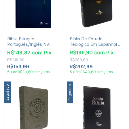
Bíblia Bilíngue
Bíblia De Estudo
Português/Inglês NVI
Teológico Em Espanhol -
Luxo Azul
Reina-Valera 1960 - Com
R$149,37
com
Pix
R$196,90
com
Pix
Índice - Capa Luxo
R$219,90
R$289,90
R$153,99
R$202,99
5
x
de
R$30,80
sem juros
5
x
de
R$40,60
sem juros
Esgotado
Esgotado