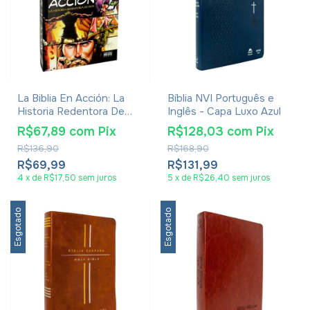
La Biblia En Acción: La
Bíblia NVI Português e
Historia Redentora De
Inglês - Capa Luxo Azul
Dios (Versión En Español)
R$67,89
com
Pix
R$128,03
com
Pix
- Tapa Dura
R$136,90
R$168,90
R$69,99
R$131,99
4
x
de
R$17,50
sem juros
5
x
de
R$26,40
sem juros
Esgotado
Esgotado