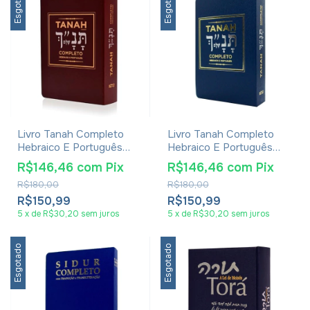
Esgotado
Esgotado
Livro Tanah Completo
Livro Tanah Completo
Hebraico E Português
Hebraico E Português
Vinho
Azul
R$146,46
com
Pix
R$146,46
com
Pix
R$180,00
R$180,00
R$150,99
R$150,99
5
x
de
R$30,20
sem juros
5
x
de
R$30,20
sem juros
Esgotado
Esgotado