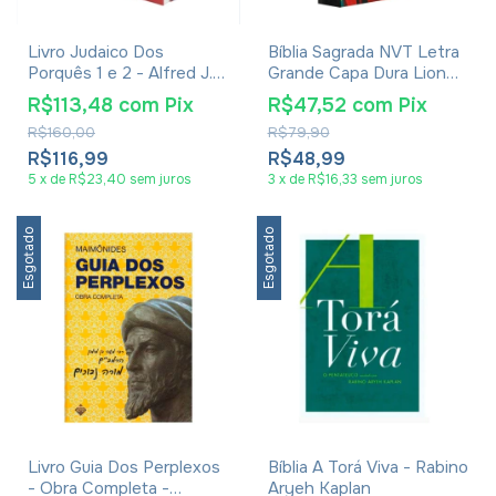
Livro Judaico Dos
Bíblia Sagrada NVT Letra
Porquês 1 e 2 - Alfred J.
Grande Capa Dura Lion
Kolatch
Colors Nature
R$113,48
com
Pix
R$47,52
com
Pix
R$160,00
R$79,90
R$116,99
R$48,99
5
x
de
R$23,40
sem juros
3
x
de
R$16,33
sem juros
Esgotado
Esgotado
Livro Guia Dos Perplexos
Bíblia A Torá Viva - Rabino
- Obra Completa -
Aryeh Kaplan