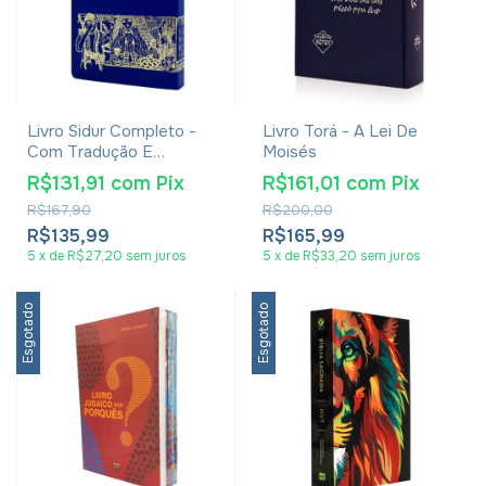
Livro Sidur Completo -
Livro Torá - A Lei De
Com Tradução E
Moisés
Transliteração
R$131,91
com
Pix
R$161,01
com
Pix
R$167,90
R$200,00
R$135,99
R$165,99
5
x
de
R$27,20
sem juros
5
x
de
R$33,20
sem juros
Esgotado
Esgotado