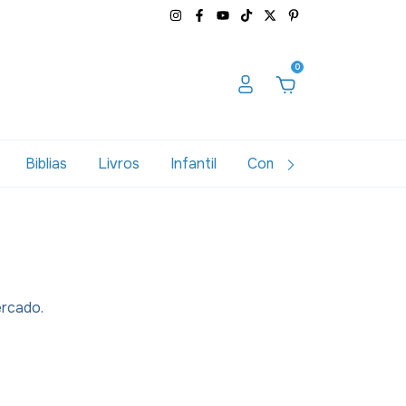
0
Biblias
Livros
Infantil
Combos
Variados
ercado.