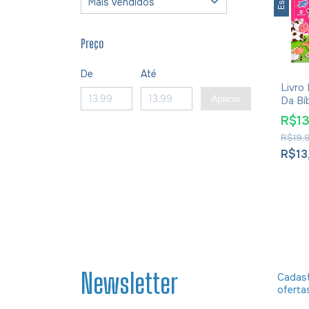
Preço
De
Até
Livro
Aplicar
Da Bíb
Meni
R$1
R$19,
R$13
Newsletter
Cadast
oferta