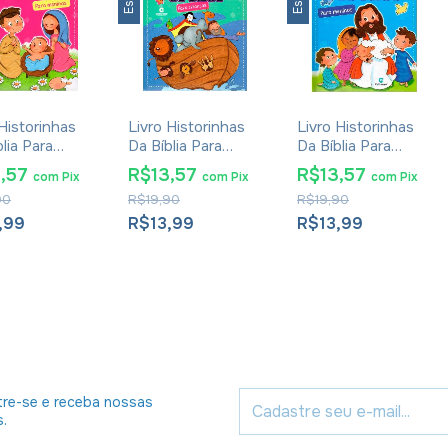
 Historinhas
Livro Historinhas
Livro Historinhas
lia Para
Da Bíblia Para
Da Bíblia Para
nas
Crianças
Meninos
3,57
R$13,57
R$13,57
com
Pix
com
Pix
com
Pix
90
R$19,90
R$19,90
,99
R$13,99
R$13,99
re-se e receba nossas
s.