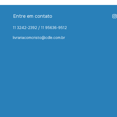
Entre em contato
11 3242-2392 / 11 95636-9512
livrariacomcristo@cdle.com.br