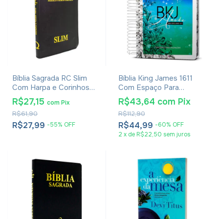
Bíblia Sagrada RC Slim
Bíblia King James 1611
Com Harpa e Corinhos
Com Espaço Para
Média Luxo Preta
Anotações Flores
R$27,15
R$43,64
com
Pix
com
Pix
Aquarela
R$61,90
R$112,90
R$27,99
R$44,99
-
55
%
OFF
-
60
%
OFF
2
x
de
R$22,50
sem juros