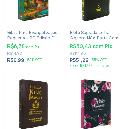
Bíblia Para Evangelização
Bíblia Sagrada Letra
Pequena - RC Edição De
Gigante NAA Preta Com
Promessas - Capa
Índice
R$6,78
R$50,43
com
Pix
com
Pix
Infantil
R$14,90
R$114,90
R$6,99
R$51,99
-
53
%
OFF
-
55
%
OFF
3
x
de
R$17,33
sem juros