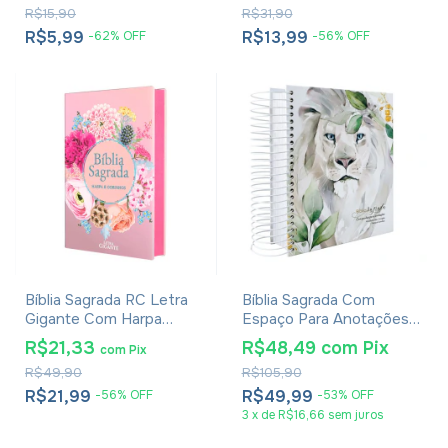
R$15,90
R$31,90
R$5,99
R$13,99
-
62
%
OFF
-
56
%
OFF
Bíblia Sagrada RC Letra
Bíblia Sagrada Com
Gigante Com Harpa
Espaço Para Anotações
Avivada E Corinhos Capa
Harpa Avivada E Corinhos
R$21,33
R$48,49
com
Pix
com
Pix
Dura Circulo Flores
Leão Aquarela
R$49,90
R$105,90
R$21,99
R$49,99
-
56
%
OFF
-
53
%
OFF
3
x
de
R$16,66
sem juros