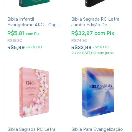
Bíblia Infantil
Bíblia Sagrada RC Letra
Evangelismo ARC - Capa
Jumbo Edição De
Leão de Judá
Promessas Capa Zíper
R$5,81
R$32,97
com
Pix
com
Pix
Preta
R$15,90
R$74,90
R$5,99
R$33,99
-
62
%
OFF
-
55
%
OFF
2
x
de
R$17,00
sem juros
Biblia Sagrada RC Letra
Bíblia Para Evangelização