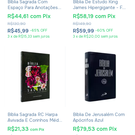
Bíblia Sagrada Com
Bíblia De Estudo King
Espaço Para Anotações
James Hipergigante - Full
Harpa Avivada E Corinhos
Color - Capa Dura Bicolor
R$44,61
com
Pix
R$58,19
com
Pix
Flores Pink
R$130,90
R$149,90
R$45,99
R$59,99
-
65
%
OFF
-
60
%
OFF
3
x
de
R$15,33
sem juros
3
x
de
R$20,00
sem juros
Bíblia Sagrada RC Harpa
Bíblia De Jerusalém Com
Avivada E Corinhos Média
Apócrifos Azul
Capa Dura Rosa De Saron
R$21,33
R$79,53
com
Pix
com
Pix