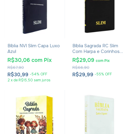
Bíblia NVI Slim Capa Luxo
Bíblia Sagrada RC Slim
Azul
Com Harpa e Corinhos
Média Capa Zíper Preta
R$30,06
com
Pix
R$29,09
com
Pix
R$67,90
R$66,90
R$30,99
R$29,99
-
54
%
OFF
-
55
%
OFF
2
x
de
R$15,50
sem juros