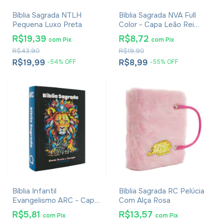
Bíblia Sagrada NTLH
Bíblia Sagrada NVA Full
Pequena Luxo Preta
Color - Capa Leão Rei
Dos Reis
R$19,39
R$8,72
com
Pix
com
Pix
R$43,90
R$19,90
R$19,99
R$8,99
-
54
%
OFF
-
55
%
OFF
Bíblia Infantil
Bíblia Sagrada RC Pelúcia
Evangelismo ARC - Capa
Com Alça Rosa
Lion Kids
R$5,81
R$13,57
com
Pix
com
Pix