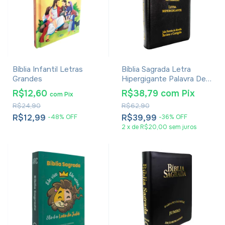
Bíblia Infantil Letras
Bíblia Sagrada Letra
Grandes
Hipergigante Palavra De
Jesus Em Vermelho Com
R$12,60
R$38,79
com
Pix
com
Pix
Harpa Zíper Preta
R$24,90
R$62,90
R$12,99
R$39,99
-
48
%
OFF
-
36
%
OFF
2
x
de
R$20,00
sem juros