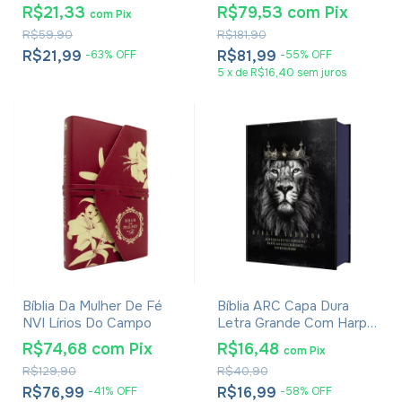
Com Harpa E Corinhos
R$21,33
R$79,53
com
Pix
com
Pix
Flores Pink
R$59,90
R$181,90
R$21,99
R$81,99
-
63
%
OFF
-
55
%
OFF
5
x
de
R$16,40
sem juros
Bíblia Da Mulher De Fé
Bíblia ARC Capa Dura
NVI Lírios Do Campo
Letra Grande Com Harpa
- Textos Coloridos - Leão
R$74,68
com
Pix
R$16,48
com
Pix
Rei Dos Reis
R$129,90
R$40,90
R$76,99
R$16,99
-
41
%
OFF
-
58
%
OFF