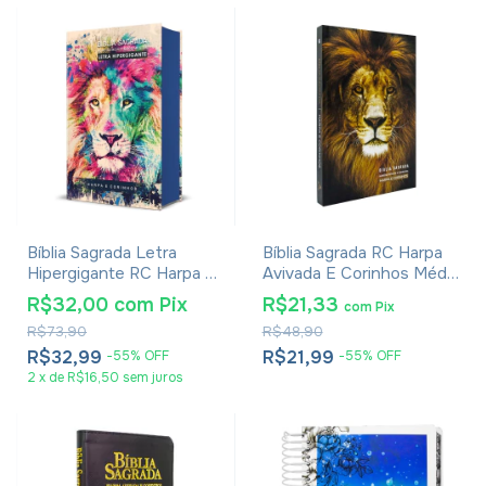
Bíblia Sagrada Letra
Bíblia Sagrada RC Harpa
Hipergigante RC Harpa E
Avivada E Corinhos Média
Corinhos Média Capa
Capa Dura Leão Glória
R$32,00
com
Pix
R$21,33
com
Pix
Dura Lion Colors
R$73,90
R$48,90
R$32,99
R$21,99
-
55
%
OFF
-
55
%
OFF
2
x
de
R$16,50
sem juros