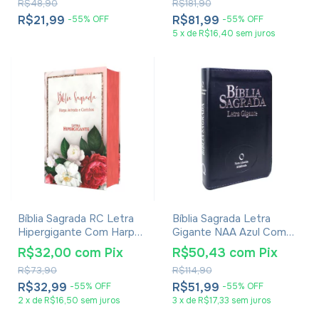
R$48,90
R$181,90
R$21,99
R$81,99
-
55
%
OFF
-
55
%
OFF
5
x
de
R$16,40
sem juros
Bíblia Sagrada RC Letra
Bíblia Sagrada Letra
Hipergigante Com Harpa
Gigante NAA Azul Com
Avivada E Corinhos Capa
Índice
R$32,00
com
Pix
R$50,43
com
Pix
Dura Flores Realista
R$73,90
R$114,90
R$32,99
R$51,99
-
55
%
OFF
-
55
%
OFF
2
x
de
R$16,50
sem juros
3
x
de
R$17,33
sem juros