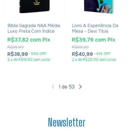
Bíblia Sagrada NAA Média
Livro A Experiência Da
Luxo Preta Com Índice
Mesa - Devi Titus
R$37,82
com
Pix
R$39,76
com
Pix
R$85,90
R$69,90
R$38,99
R$40,99
-
55
%
OFF
-
41
%
OFF
2
x
de
R$19,50
sem juros
2
x
de
R$20,50
sem juros
1
de
53
Newsletter