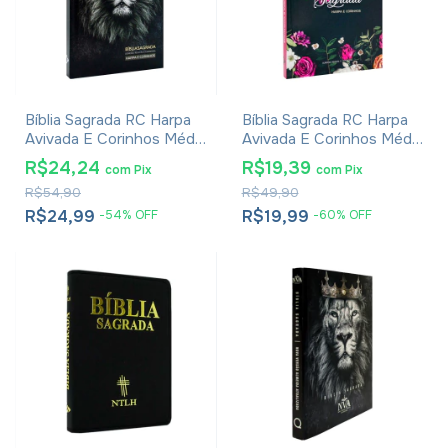
Bíblia Sagrada RC Harpa
Bíblia Sagrada RC Harpa
Avivada E Corinhos Média
Avivada E Corinhos Média
Capa Dura Leão Rei Dos
Capa Dura Floral Pink
R$24,24
R$19,39
com
Pix
com
Pix
Reis
R$54,90
R$49,90
R$24,99
R$19,99
-
54
%
OFF
-
60
%
OFF