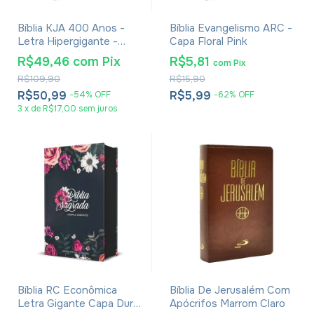
Bíblia KJA 400 Anos -
Bíblia Evangelismo ARC -
Letra Hipergigante -
Capa Floral Pink
Capa Luxo Marrom
R$49,46
com
Pix
R$5,81
com
Pix
R$109,90
R$15,90
R$50,99
R$5,99
-
54
%
OFF
-
62
%
OFF
3
x
de
R$17,00
sem juros
Bíblia RC Econômica
Bíblia De Jerusalém Com
Letra Gigante Capa Dura
Apócrifos Marrom Claro