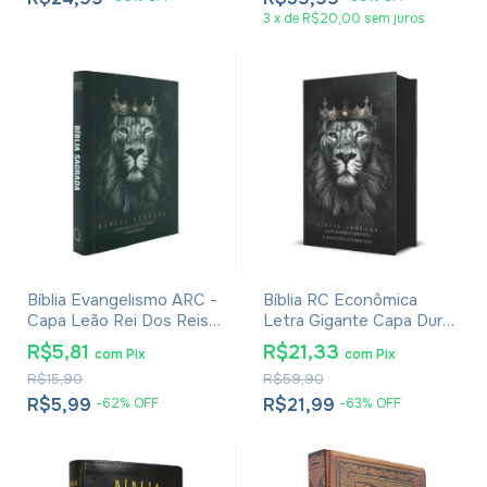
3
x
de
R$20,00
sem juros
Bíblia Evangelismo ARC -
Bíblia RC Econômica
Capa Leão Rei Dos Reis -
Letra Gigante Capa Dura
Edição De Bolso
Com Harpa E Corinhos
R$5,81
R$21,33
com
Pix
com
Pix
Leão Rei dos Reis
R$15,90
R$59,90
R$5,99
R$21,99
-
62
%
OFF
-
63
%
OFF