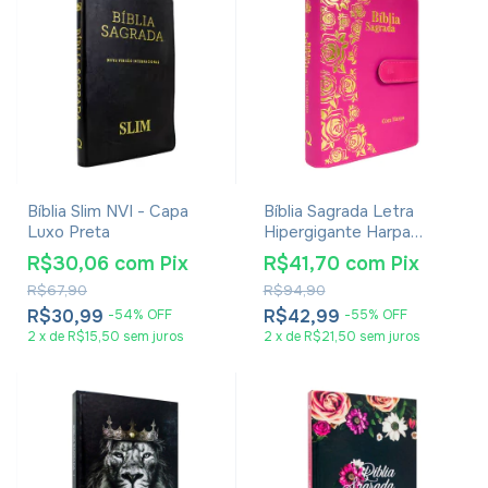
Bíblia Slim NVI - Capa
Bíblia Sagrada Letra
Luxo Preta
Hipergigante Harpa
Avivada E Corinhos -
R$30,06
com
Pix
R$41,70
com
Pix
Carteira Pink
R$67,90
R$94,90
R$30,99
R$42,99
-
54
%
OFF
-
55
%
OFF
2
x
de
R$15,50
sem juros
2
x
de
R$21,50
sem juros