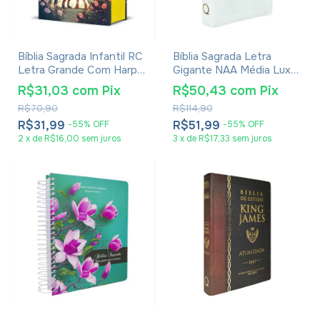
Bíblia Sagrada Infantil RC
Bíblia Sagrada Letra
Letra Grande Com Harpa
Gigante NAA Média Luxo
Avivada E Corinhos Capa
Com Índice
R$31,03
com
Pix
R$50,43
com
Pix
Dura Pequena Crianças
R$70,90
R$114,90
Jardim
R$31,99
R$51,99
-
55
%
OFF
-
55
%
OFF
2
x
de
R$16,00
sem juros
3
x
de
R$17,33
sem juros