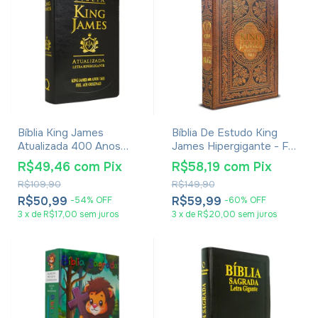
Bíblia King James
Bíblia De Estudo King
Atualizada 400 Anos
James Hipergigante - Full
Letra Hipergigante -
Color - Capa Dura
R$49,46
com
Pix
R$58,19
com
Pix
Média Luxo Preta
Vintage
R$109,90
R$149,90
R$50,99
R$59,99
-
54
%
OFF
-
60
%
OFF
3
x
de
R$17,00
sem juros
3
x
de
R$20,00
sem juros