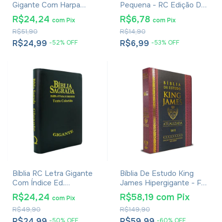
Gigante Com Harpa
Pequena - RC Edição De
Avivada E Corinhos Capa
Promessas
R$24,24
R$6,78
com
Pix
com
Pix
Dura Ramos Flores
R$51,90
R$14,90
R$24,99
R$6,99
-
52
%
OFF
-
53
%
OFF
Bíblia RC Letra Gigante
Bíblia De Estudo King
Com Índice Ed.
James Hipergigante - Full
Promessas - Palavras de
Color - Capa Dura
R$24,24
R$58,19
com
Pix
com
Pix
Jesus Em Vermelho -
Tradicional
R$49,90
R$149,90
Harpa E Corinhos - Capa
Zíper Preta
R$24,99
R$59,99
-
50
%
OFF
-
60
%
OFF