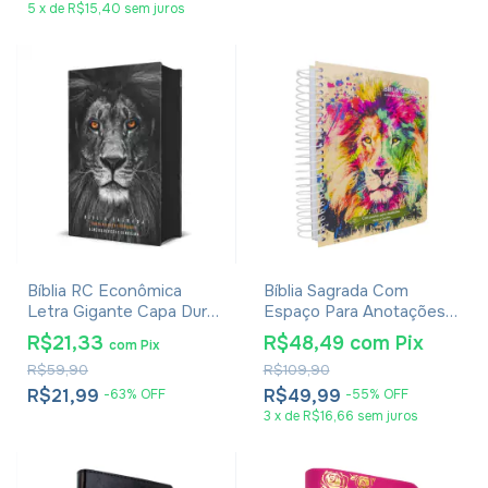
5
x
de
R$15,40
sem juros
Bíblia RC Econômica
Bíblia Sagrada Com
Letra Gigante Capa Dura
Espaço Para Anotações
Com Harpa E Corinhos
Harpa Avivada E Corinhos
R$21,33
R$48,49
com
Pix
com
Pix
Leão PB
Lion Colors
R$59,90
R$109,90
R$21,99
R$49,99
-
63
%
OFF
-
55
%
OFF
3
x
de
R$16,66
sem juros