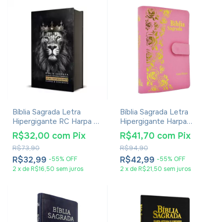
Bíblia Sagrada Letra
Bíblia Sagrada Letra
Hipergigante RC Harpa E
Hipergigante Harpa
Corinhos Média Capa
Avivada E Corinhos -
R$32,00
com
Pix
R$41,70
com
Pix
Dura Leão Rei Dos Reis
Carteira Rosa Claro
R$73,90
R$94,90
R$32,99
R$42,99
-
55
%
OFF
-
55
%
OFF
2
x
de
R$16,50
sem juros
2
x
de
R$21,50
sem juros