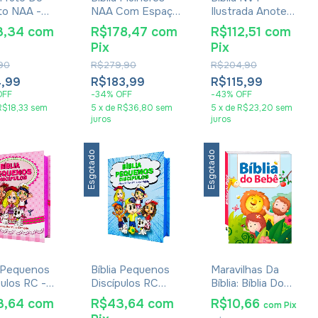
ito NAA -
NAA Com Espaço
Ilustrada Anote
Dura Verde
Para Anotações -
Kids - Capa Colors
3,34
com
R$178,47
com
R$112,51
com
Viviane Martinello -
Pix
Pix
Capa Acinzentada
90
R$279,90
R$204,90
,99
R$183,99
R$115,99
OFF
-
34
%
OFF
-
43
%
OFF
R$18,33
sem
5
x
de
R$36,80
sem
5
x
de
R$23,20
sem
juros
juros
Esgotado
Esgotado
a Pequenos
Bíblia Pequenos
Maravilhas Da
pulos RC -
Discípulos RC
Bíblia: Bíblia Do
 Avivada E
Harpa Avivada E
Bebê
3,64
com
R$43,64
com
R$10,66
com
Pix
hos - Rosa
Corinhos Azul