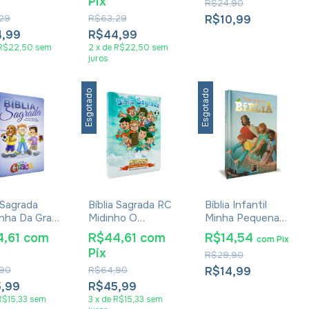
Pix
R$24,90
29
R$63,29
R$10,99
4,99
R$44,99
R$22,50
sem
2
x
de
R$22,50
sem
juros
Esgotado
Esgotado
a Sagrada
Bíblia Sagrada RC
Bíblia Infantil
nha Da Graça
Midinho O
Minha Pequena
Azul
Pequeno
Bíblia
4,61
com
R$44,61
com
R$14,54
com
Pix
Missionário
Pix
R$29,90
90
R$64,90
R$14,99
5,99
R$45,99
R$15,33
sem
3
x
de
R$15,33
sem