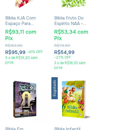
Bíblia KJA Com
Bíblia Fruto Do
Espaço Para
Espírito NAA -
Anotações E
Capa Dura Laranja
R$93,11
com
R$53,34
com
Texto Colorido -
Pix
Pix
Capa Dura
Magnólia
R$163,90
R$74,90
R$95,99
R$54,99
-
41
%
OFF
-
27
%
OFF
5
x
de
R$19,20
sem
juros
3
x
de
R$18,33
sem
juros
Esgotado
Bíblia Em
Bíblia Infantil