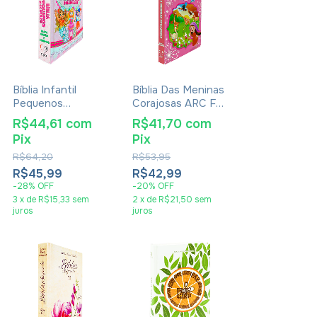
Bíblia Infantil
Bíblia Das Meninas
Pequenos
Corajosas ARC Full
Discípulos ARC -
Color Com Harpa -
R$44,61
com
R$41,70
com
Capa Dura Rosa
Capa Dura Rosa
Pix
Pix
R$64,20
R$53,95
R$45,99
R$42,99
-
28
%
OFF
-
20
%
OFF
3
x
de
R$15,33
sem
2
x
de
R$21,50
sem
juros
juros