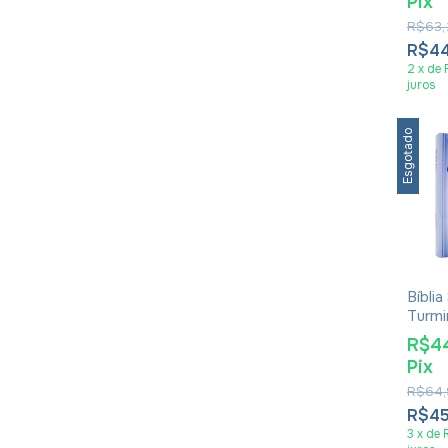
Pix
R$63,
R$4
2
x
de
juros
Esgotado
Bíbli
Turmi
Capa 
R$4
Pix
R$64,
R$4
3
x
de