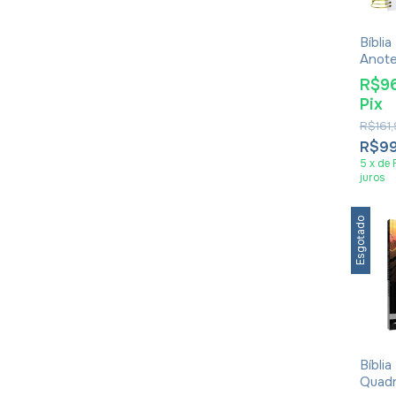
Bíblia
Anote
Branc
R$9
Pix
R$161
R$9
5
x
de
juros
Esgotado
Bíbli
Quadr