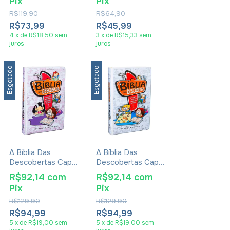
Pix
Pix
Outros Textos
Adicionais De
R$119,90
R$64,90
Sheila Walsh
R$73,99
R$45,99
4
x
de
R$18,50
sem
3
x
de
R$15,33
sem
juros
juros
Esgotado
Esgotado
A Bíblia Das
A Bíblia Das
Descobertas Capa
Descobertas Capa
Dura Rosa
Dura Azul
R$92,14
com
R$92,14
com
Pix
Pix
R$129,90
R$129,90
R$94,99
R$94,99
5
x
de
R$19,00
sem
5
x
de
R$19,00
sem