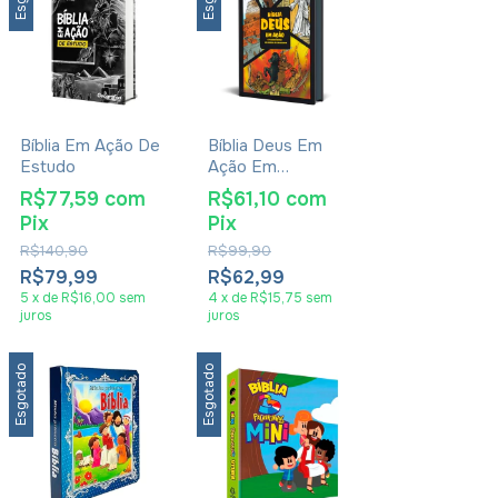
Bíblia Em Ação De
Bíblia Deus Em
Estudo
Ação Em
Quadrinhos Capa
R$77,59
com
R$61,10
com
Dura Torre De
Pix
Pix
Babel
R$140,90
R$99,90
R$79,99
R$62,99
5
x
de
R$16,00
sem
4
x
de
R$15,75
sem
juros
juros
Esgotado
Esgotado