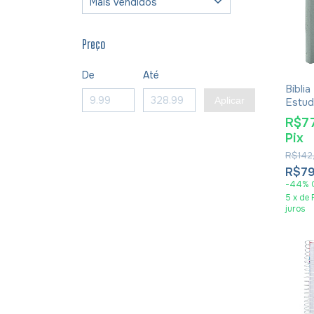
Preço
De
Até
Bíbli
Aplicar
Estud
R$7
Pix
R$142
R$79
-
44
%
5
x
de
juros