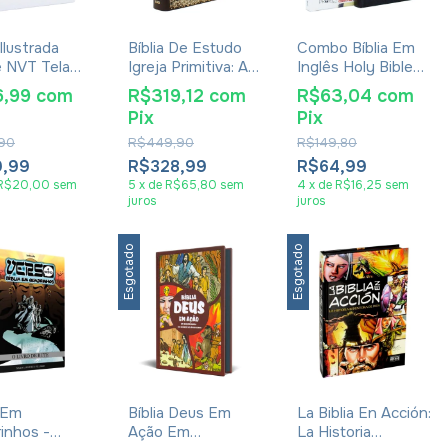
 Ilustrada
Bíblia De Estudo
Combo Bíblia Em
 NVT Tela
Igreja Primitiva: As
Inglês Holy Bible
a
Escrituras Em Seu
King James
6,99
com
R$319,12
com
R$63,04
com
Contexto Judaico
Version 1611 +
Pix
Pix
e Cristão Primitivo
Bíblia Infantil Em
- Capa Luxo
Inglês The Big
,90
R$449,90
R$149,80
Marrom
Picture Interactive
9,99
R$328,99
R$64,99
Bible
R$20,00
sem
5
x
de
R$65,80
sem
4
x
de
R$16,25
sem
juros
juros
Esgotado
Esgotado
a Em
Bíblia Deus Em
La Biblia En Acción:
inhos -
Ação Em
La Historia