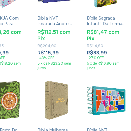
a KJA Com
Bíblia NVT
Bíblia Sagrada
o Para
Ilustrada Anote
Infantil Da Turma
ções E
Kids - Capa
NTLH - Capa Dura
8,26
com
R$112,51
com
R$81,47
com
 Colorido -
Peixinhos
Ilustrada
Pix
Pix
Dura Espiral
s
95
R$204,90
R$114,90
,99
R$115,99
R$83,99
OFF
-
43
%
OFF
-
27
%
OFF
R$18,20
sem
5
x
de
R$23,20
sem
5
x
de
R$16,80
sem
juros
juros
 Fruto Do
Bíblia Mulheres
Bíblia NVT