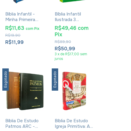
Bíblia Infantil -
Bíblia Infantil
Minha Primeira
Ilustrada 3
Bíblia
Palavrinhas Mini
R$11,63
R$49,46
com
com
Pix
Pix
R$19,90
R$11,99
R$89,90
R$50,99
3
x
de
R$17,00
sem
juros
Esgotado
Esgotado
Bíblia De Estudo
Bíblia De Estudo
Patmos ARC -
Igreja Primitiva: As