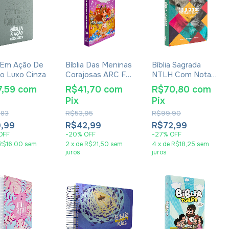
a Em Ação De
Bíblia Das Meninas
Bíblia Sagrada
o Luxo Cinza
Corajosas ARC Full
NTLH Com Notas
Color Com Harpa -
Para Jovens
7,59
com
R$41,70
com
R$70,80
com
Capa Dura Lilás
Pix
Pix
,83
R$53,95
R$99,90
,99
R$42,99
R$72,99
OFF
-
20
%
OFF
-
27
%
OFF
R$16,00
sem
2
x
de
R$21,50
sem
4
x
de
R$18,25
sem
juros
juros