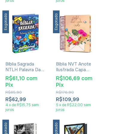
juros
juros
Esgotado
Esgotado
Bíblia Sagrada
Bíblia NVT Anote
NTLH Palavra Da
Ilustrada Capa
Vida
Espiral Cartão De
R$61,10
com
R$106,69
com
Primavera
Pix
Pix
R$85,90
R$176,90
R$62,99
R$109,99
4
x
de
R$15,75
sem
5
x
de
R$22,00
sem
juros
juros
Esgotado
Esgotado