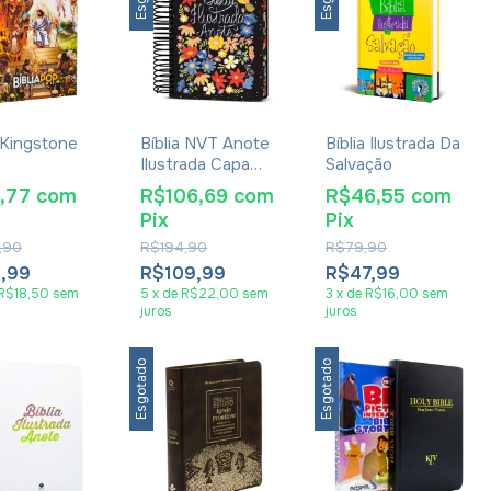
a Kingstone
Bíblia NVT Anote
Bíblia Ilustrada Da
Ilustrada Capa
Salvação
Espiral Flores Para
1,77
com
R$106,69
com
R$46,55
com
Você
Pix
Pix
,90
R$194,90
R$79,90
3,99
R$109,99
R$47,99
R$18,50
sem
5
x
de
R$22,00
sem
3
x
de
R$16,00
sem
juros
juros
Esgotado
Esgotado