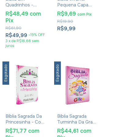
Quadrinhos -
Pequena Capa
Verso A Verso - O
Brochura
R$48,49
com
R$9,69
com
Pix
Evangelho De
Pix
R$19,90
Mateus
R$61,90
R$9,99
R$49,99
-
19
%
OFF
3
x
de
R$16,66
sem
juros
Esgotado
Esgotado
Bíblia Sagrada Da
Bíblia Sagrada
Princesinha - Com
Turminha Da Graça
Orações,
Capa Rosa
R$71,77
com
R$44,61
com
Devocionais E