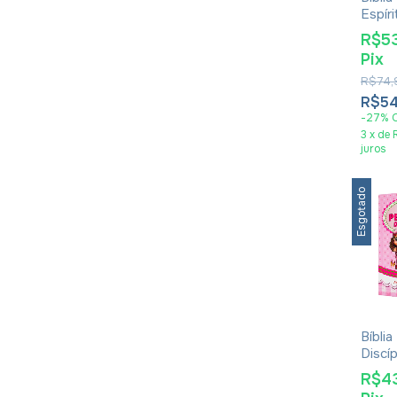
Espír
Capa 
R$5
Pix
R$74,
R$54
-
27
%
3
x
de
juros
Esgotado
Bíbli
Discí
Harpa
R$4
Corin