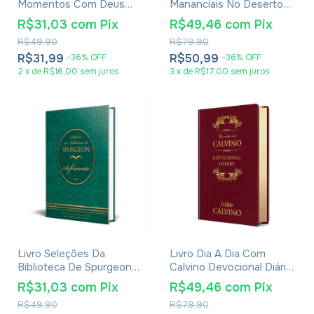
Momentos Com Deus
Mananciais No Deserto
Para Crianças
Edição Especial Capa
R$31,03
com
Pix
R$49,46
com
Pix
Dura - Lettie Cowman
R$49,90
R$79,90
R$31,99
R$50,99
-
36
%
OFF
-
36
%
OFF
2
x
de
R$16,00
sem juros
3
x
de
R$17,00
sem juros
Livro Seleções Da
Livro Dia A Dia Com
Biblioteca De Spurgeon
Calvino Devocional Diário
Sofrimento - John
Capa Luxo
R$31,03
com
Pix
R$49,46
com
Pix
Willison
R$49,90
R$79,90