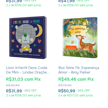
R$31,99
R$47,99
-
36
%
OFF
-
36
%
OFF
2
x
de
R$16,00
sem juros
3
x
de
R$16,00
sem juros
Livro Infantil Deus Cuida
Box Série Fé, Esperança,
De Mim - Lindas Orações
Amor - Amy Parker
Para A Hora De Dormir
R$31,03
com
Pix
R$49,46
com
Pix
R$49,90
R$79,90
R$31,99
R$50,99
-
36
%
OFF
-
36
%
OFF
2
x
de
R$16,00
sem juros
3
x
de
R$17,00
sem juros