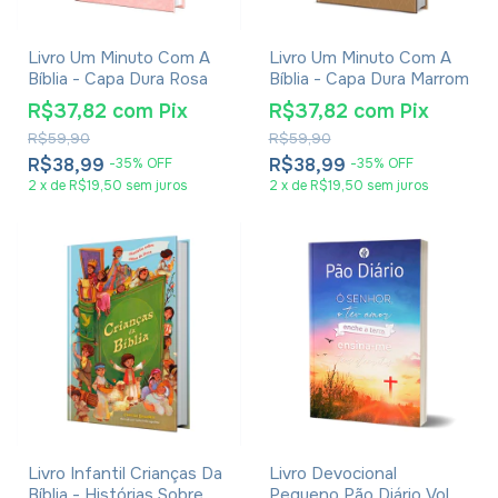
Livro Um Minuto Com A
Livro Um Minuto Com A
Bíblia - Capa Dura Rosa
Bíblia - Capa Dura Marrom
R$37,82
com
Pix
R$37,82
com
Pix
R$59,90
R$59,90
R$38,99
R$38,99
-
35
%
OFF
-
35
%
OFF
2
x
de
R$19,50
sem juros
2
x
de
R$19,50
sem juros
Livro Infantil Crianças Da
Livro Devocional
Bíblia - Histórias Sobre
Pequeno Pão Diário Vol.