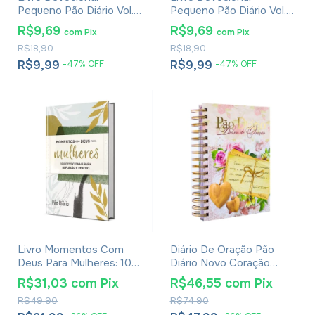
Pequeno Pão Diário Vol.
Pequeno Pão Diário Vol.
29 - Capa Família
29 - Capa Bondade De
R$9,69
R$9,69
com
Pix
com
Pix
Deus
R$18,90
R$18,90
R$9,99
R$9,99
-
47
%
OFF
-
47
%
OFF
Livro Momentos Com
Diário De Oração Pão
Deus Para Mulheres: 100
Diário Novo Coração
Devocionais Para
Devocional
R$31,03
com
Pix
R$46,55
com
Pix
Reflexão E Renovo
R$49,90
R$74,90