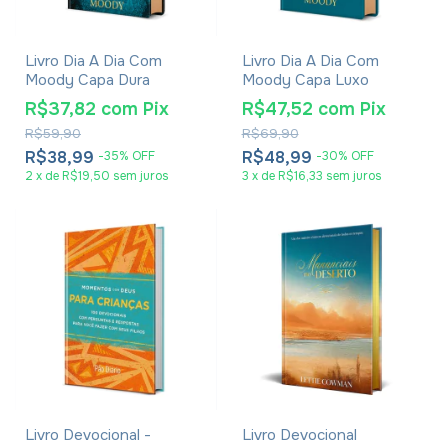
Livro Dia A Dia Com
Livro Dia A Dia Com
Moody Capa Dura
Moody Capa Luxo
R$37,82
com
Pix
R$47,52
com
Pix
R$59,90
R$69,90
R$38,99
R$48,99
-
35
%
OFF
-
30
%
OFF
2
x
de
R$19,50
sem juros
3
x
de
R$16,33
sem juros
Livro Devocional -
Livro Devocional