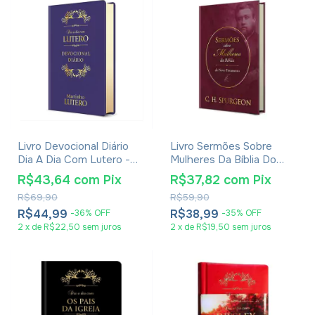
Livro Devocional Diário
Livro Sermões Sobre
Dia A Dia Com Lutero -
Mulheres Da Bíblia Do
Capa Couro - Martinho
Novo Testamento - C. H.
R$43,64
com
Pix
R$37,82
com
Pix
Lutero
Spurgeon
R$69,90
R$59,90
R$44,99
R$38,99
-
36
%
OFF
-
35
%
OFF
2
x
de
R$22,50
sem juros
2
x
de
R$19,50
sem juros