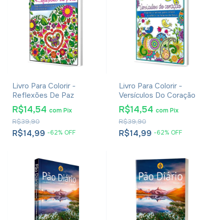
Livro Para Colorir -
Livro Para Colorir -
Reflexões De Paz
Versículos Do Coração
R$14,54
R$14,54
com
Pix
com
Pix
R$39,90
R$39,90
R$14,99
R$14,99
-
62
%
OFF
-
62
%
OFF