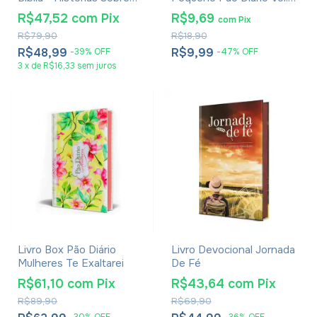
Filhos De Deus - Caroline
29 - Capa Ensina-me
R$47,52
com
Pix
R$9,69
com
Pix
Saunders
(Salmo 119:64)
R$79,90
R$18,90
R$48,99
R$9,99
-
39
%
OFF
-
47
%
OFF
3
x
de
R$16,33
sem juros
Livro Box Pão Diário
Livro Devocional Jornada
Mulheres Te Exaltarei
De Fé
R$61,10
com
Pix
R$43,64
com
Pix
R$89,90
R$69,90
-
30
%
OFF
-
36
%
OFF