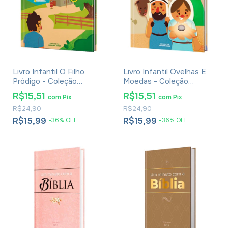
Livro Infantil O Filho
Livro Infantil Ovelhas E
Pródigo - Coleção
Moedas - Coleção
Histórias Que Jesus
Histórias Que Jesus
R$15,51
R$15,51
com
Pix
com
Pix
Contou
Contou
R$24,90
R$24,90
R$15,99
R$15,99
-
36
%
OFF
-
36
%
OFF