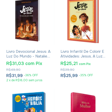
Livro Devocional Jesus: A
Livro Infantil De Colorir E
Luz Do Mundo - Natalie
Atividades: Jesus, A Luz
Hanemann
Do Mundo - Amigos De
R$31,03
com
Pix
R$25,21
com
Pix
Jesus
R$49,90
R$39,90
R$31,99
R$25,99
-
36
%
OFF
-
35
%
OFF
2
x
de
R$16,00
sem juros