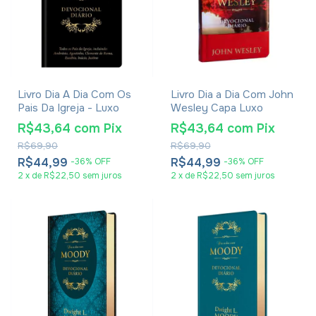
Livro Dia A Dia Com Os
Livro Dia a Dia Com John
Pais Da Igreja - Luxo
Wesley Capa Luxo
R$43,64
com
Pix
R$43,64
com
Pix
R$69,90
R$69,90
R$44,99
R$44,99
-
36
%
OFF
-
36
%
OFF
2
x
de
R$22,50
sem juros
2
x
de
R$22,50
sem juros