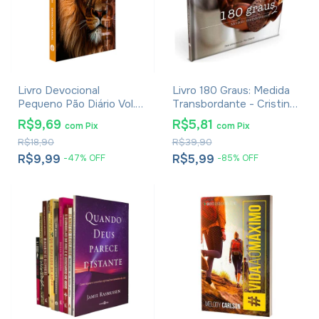
Livro Devocional
Livro 180 Graus: Medida
Pequeno Pão Diário Vol.
Transbordante - Cristina
29 - Capa Príncipe Da
Girardi Schatzamann
R$9,69
R$5,81
com
Pix
com
Pix
Paz
R$18,90
R$39,90
R$9,99
R$5,99
-
47
%
OFF
-
85
%
OFF