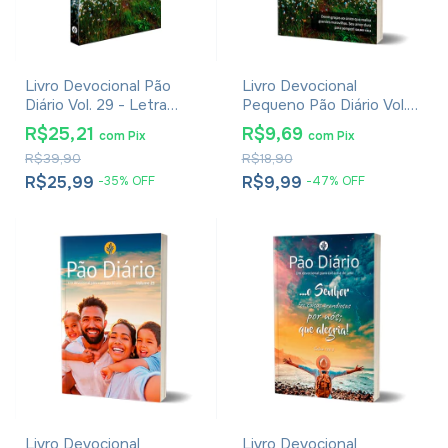
Livro Devocional Pão
Livro Devocional
Diário Vol. 29 - Letra
Pequeno Pão Diário Vol.
Grande — Capa Paisagem
29 - Capa Paisagem
R$25,21
R$9,69
com
Pix
com
Pix
R$39,90
R$18,90
R$25,99
R$9,99
-
35
%
OFF
-
47
%
OFF
Livro Devocional
Livro Devocional