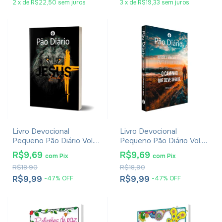
2
x
de
R$22,50
sem juros
3
x
de
R$19,33
sem juros
Livro Devocional
Livro Devocional
Pequeno Pão Diário Vol.
Pequeno Pão Diário Vol.
29 - Capa Leão De Judá
29 - Capa Busque A Deus
R$9,69
R$9,69
com
Pix
com
Pix
Cruz Amarelo
R$18,90
R$18,90
R$9,99
R$9,99
-
47
%
OFF
-
47
%
OFF