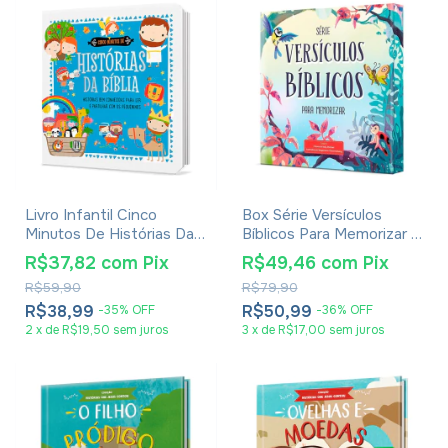
Livro Infantil Cinco
Box Série Versículos
Minutos De Histórias Da
Bíblicos Para Memorizar -
Bíblia
Sally Michael
R$37,82
com
Pix
R$49,46
com
Pix
R$59,90
R$79,90
R$38,99
R$50,99
-
35
%
OFF
-
36
%
OFF
2
x
de
R$19,50
sem juros
3
x
de
R$17,00
sem juros