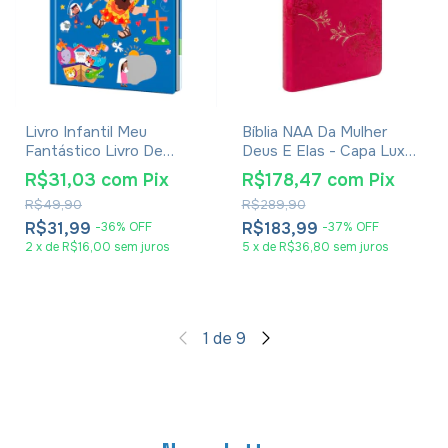
Livro Infantil Meu
Bíblia NAA Da Mulher
Fantástico Livro De
Deus E Elas - Capa Luxo
Heróis Da Bíblia
Rosa
R$31,03
com
Pix
R$178,47
com
Pix
R$49,90
R$289,90
R$31,99
R$183,99
-
36
%
OFF
-
37
%
OFF
2
x
de
R$16,00
sem juros
5
x
de
R$36,80
sem juros
1
de
9