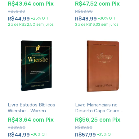
R$43,64
com
Pix
R$47,52
com
Pix
R$59,90
R$69,90
R$44,99
R$48,99
-
25
%
OFF
-
30
%
OFF
2
x
de
R$22,50
sem juros
3
x
de
R$16,33
sem juros
Livro Estudos Bíblicos
Livro Mananciais no
Wiersbe - Warren
Deserto Capa Couro -
Wiersbe
Lettie Cowman
R$43,64
com
Pix
R$56,25
com
Pix
R$69,90
R$89,90
R$44,99
R$57,99
-
36
%
OFF
-
35
%
OFF