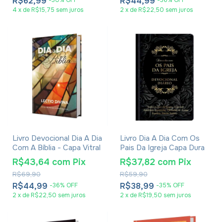
R$62,99
R$44,99
4
x
de
R$15,75
sem juros
2
x
de
R$22,50
sem juros
Livro Devocional Dia A Dia
Livro Dia A Dia Com Os
Com A Bíblia - Capa Vitral
Pais Da Igreja Capa Dura
R$43,64
com
Pix
R$37,82
com
Pix
R$69,90
R$59,90
R$44,99
R$38,99
-
36
%
OFF
-
35
%
OFF
2
x
de
R$22,50
sem juros
2
x
de
R$19,50
sem juros