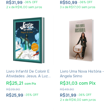
R$31,99
R$50,99
-
36
%
OFF
-
36
%
OFF
2
x
de
R$16,00
sem juros
3
x
de
R$17,00
sem juros
Livro Infantil De Colorir E
Livro Uma Nova História -
Atividades: Jesus, A Luz
Angela Sirino
Do Mundo - Milagres De
R$25,21
R$31,03
com
Pix
com
Pix
Jesus
R$39,90
R$49,90
R$25,99
R$31,99
-
35
%
OFF
-
36
%
OFF
2
x
de
R$16,00
sem juros