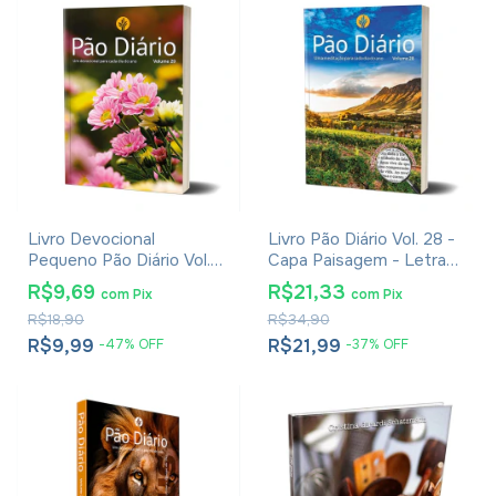
Livro Devocional
Livro Pão Diário Vol. 28 -
Pequeno Pão Diário Vol.
Capa Paisagem - Letra
29 - Capa Flores
Gigante
R$9,69
R$21,33
com
Pix
com
Pix
R$18,90
R$34,90
R$9,99
R$21,99
-
47
%
OFF
-
37
%
OFF