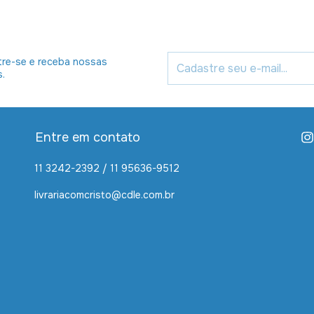
re-se e receba nossas
s.
Entre em contato
11 3242-2392 / 11 95636-9512
livrariacomcristo@cdle.com.br