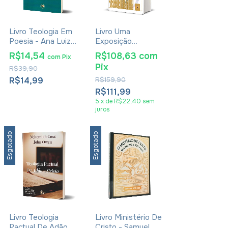
Livro Teologia Em
Livro Uma
Poesia - Ana Luiza
Exposição
Sathler
Moderna Da
R$14,54
R$108,63
com
com
Pix
Confissão De Fé
Pix
R$39,90
Batista De 1689 -
Samuel Waldron
R$14,99
R$159,90
R$111,99
5
x
de
R$22,40
sem
juros
Esgotado
Esgotado
Livro Teologia
Livro Ministério De
Pactual De Adão A
Cristo - Samuel