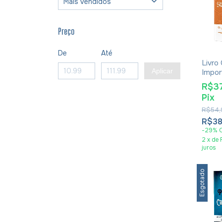
Preço
De
Até
Livro
Aplicar
Impor
Famíli
R$3
Ferna
Pix
R$54,
R$38
-
29
%
2
x
de
juros
Esgotado