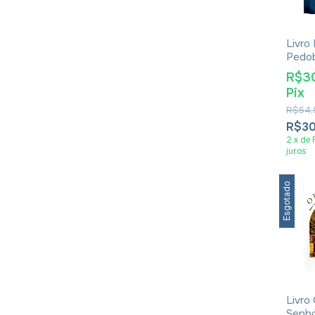
Livro
Pedo
Credo
R$3
Gary
Pix
R$54,
R$3
2
x
de
juros
Esgotado
Livro
Senho