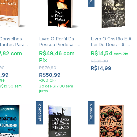
 Conselhos
Livro O Perfil Da
Livro O Cristão E A
tantes Para
Pessoa Piedosa -
Lei De Deus - A. W.
as Cristãs -
Thomas Watson
Pink
7,82
com
R$49,46
com
R$14,54
com
Pix
ndo Angelim
Pix
R$39,90
90
R$79,90
R$14,99
,99
R$50,99
OFF
-
36
%
OFF
R$19,50
sem
3
x
de
R$17,00
sem
juros
Esgotado
Esgotado