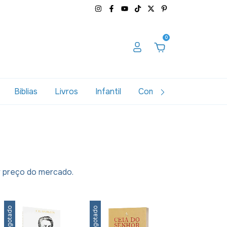
0
Biblias
Livros
Infantil
Combos
Variados
or preço do mercado.
Esgotado
Esgotado