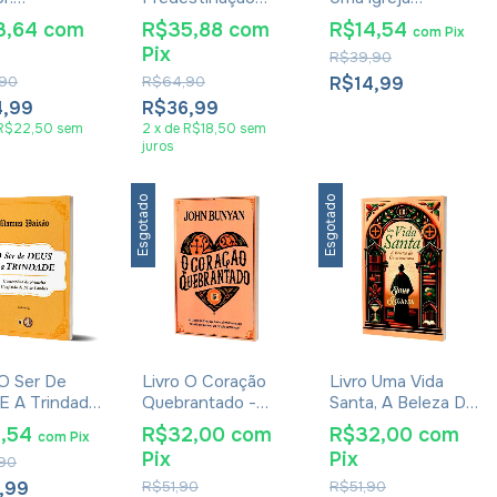
upostos,
Para Leigos -
Verdadeira -
3,64
com
R$35,88
com
R$14,54
com
Pix
s,
Vlademir
Benjamin Keach
Pix
R$39,90
dentes E
Fernandes
cas - Samuel
90
R$64,90
R$14,99
on
4,99
R$36,99
R$22,50
sem
2
x
de
R$18,50
sem
juros
Esgotado
Esgotado
 O Ser De
Livro O Coração
Livro Uma Vida
E A Trindade
Quebrantado -
Santa, A Beleza Do
cus Paixão
John Bunyan
Cristianismo -
4,54
R$32,00
com
R$32,00
com
com
Pix
John Bunyan
Pix
Pix
90
,99
R$51,90
R$51,90