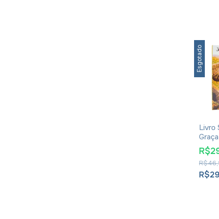
Esgotado
Livro
Graça
Buny
R$2
R$46,
R$2