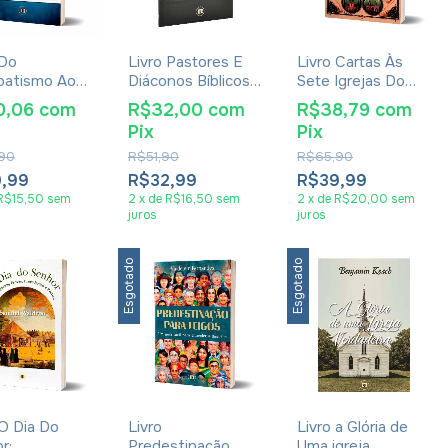
 Do
Livro Pastores E
Livro Cartas Às
batismo Ao
Diáconos Bíblicos -
Sete Igrejas Do
batismo -
John Owen
Apocalipse -
0,06
com
R$32,00
com
R$38,79
com
 Crampton
Fernando Angelim
Pix
Pix
90
R$51,90
R$65,90
0,99
R$32,99
R$39,99
R$15,50
sem
2
x
de
R$16,50
sem
2
x
de
R$20,00
sem
juros
juros
Esgotado
Esgotado
 O Dia Do
Livro
Livro a Glória de
r:
Predestinação
Uma igreja