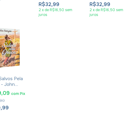
R$32,99
R$32,99
2
x
de
R$16,50
sem
2
x
de
R$16,50
sem
juros
juros
 Salvos Pela
 - John
an
9,09
com
Pix
90
9,99