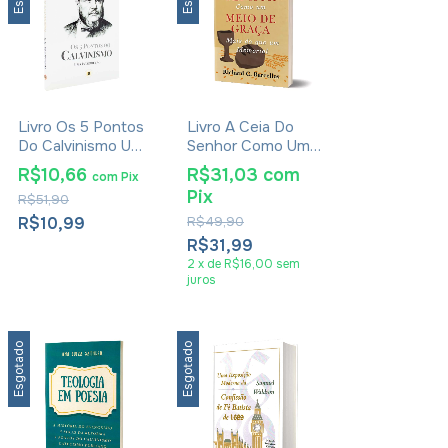
Livro Os 5 Pontos
Livro A Ceia Do
Do Calvinismo Uma
Senhor Como Um
Introdução - C. H.
Meio De Graça -
R$10,66
R$31,03
com
com
Pix
Spurgeon
Richard C.
Pix
R$51,90
Barcellos
R$10,99
R$49,90
R$31,99
2
x
de
R$16,00
sem
juros
Esgotado
Esgotado