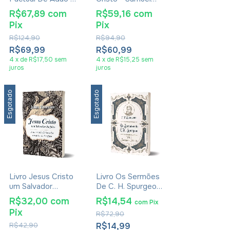
Cristo - Nehemiah
Renihan
R$67,89
com
R$59,16
com
Coxe e John
Pix
Pix
Owen
R$124,90
R$94,90
R$69,99
R$60,99
4
x
de
R$17,50
sem
4
x
de
R$15,25
sem
juros
juros
Esgotado
Esgotado
Livro Jesus Cristo
Livro Os Sermões
um Salvador
De C. H. Spurgeon
perfeito - John
Volume 1
R$32,00
com
R$14,54
com
Pix
Bunyan
Pix
R$72,90
R$42,90
R$14,99