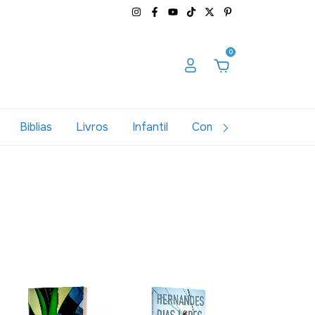
0
Biblias
Livros
Infantil
Combos
Variados