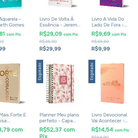
Aquarela -
Livro De Volta À
Livro A Vida Do
beth Gomes
Essência - Jeremy
Lado De Fora -
Riddle
Pedro Dulci
,81
R$29,09
R$9,69
com
Pix
com
Pix
com
Pix
50
R$46,90
R$49,90
,99
R$29,99
R$9,99
Esgotado
Esgotado
 Mais Forte E
Planner Meu plano
Livro Devocional
osa:
perfeito - Capa
Vai Acontecer -
brindo A Sua
Tecido Rosas
Bruna Karla
8,79
com
R$52,37
com
R$14,54
com
Pix
 E
Pix
R$54,90