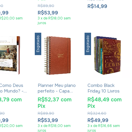
cializando A
elicidade -
90
R$89,90
R$14,99
a Bacchi
9,99
R$53,99
R$20,00
sem
3
x
de
R$18,00
sem
juros
Esgotado
Esgotado
 Como Deus
Planner Meu plano
Combo Black
o Mundo? -
perfeito - Capa
Friday 10 Livros
ate sobre a
Couro Caramelo
8,79
com
R$52,37
com
R$48,49
com
dência Divina
Pix
Pix
eis Naturais -
o Silva
90
R$89,90
R$324,60
9,99
R$53,99
R$49,99
R$20,00
sem
3
x
de
R$18,00
sem
3
x
de
R$16,66
sem
juros
juros