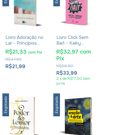
Livro Adoração no
Livro Click Sem
Lar - Princípios
Bait - Kaiky
Práticos para o
Fernandez
R$21,33
R$32,97
com
com
Pix
Resgate do Culto
Pix
R$37,90
em Família -
Donald S. Whitney
R$21,99
R$59,90
R$33,99
2
x
de
R$17,00
sem
juros
Esgotado
Esgotado