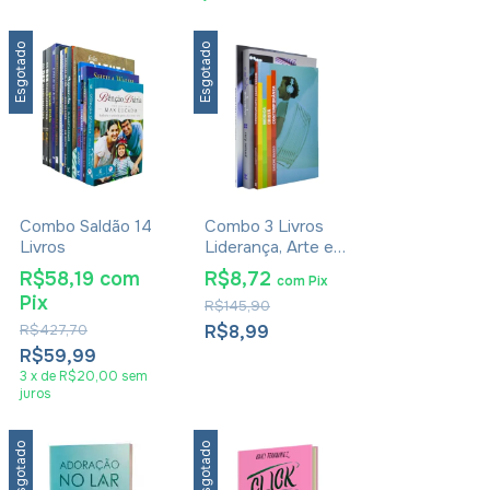
Esgotado
Esgotado
Combo Saldão 14
Combo 3 Livros
Livros
Liderança, Arte e
Adoração
R$58,19
com
R$8,72
com
Pix
Pix
R$145,90
R$427,70
R$8,99
R$59,99
3
x
de
R$20,00
sem
juros
Esgotado
Esgotado