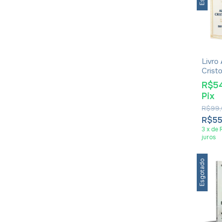
Livro
Crist
Bryan
R$5
Pix
R$99,
R$5
3
x
de
juros
Esgotado