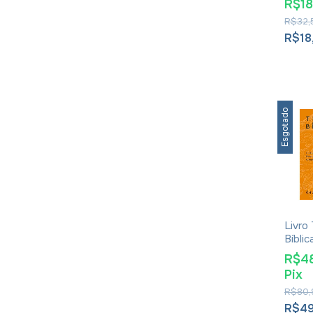
R$1
Willi
R$32,
R$18
Esgotado
Livro
Bíblic
Adora
R$4
Peter
Pix
R$80,
R$4