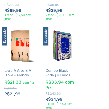
- Junior Rostirola
R$283,33
R$69,90
R$69,99
R$39,99
4
x
de
R$17,50
sem
2
x
de
R$20,00
sem
juros
juros
Esgotado
Esgotado
Livro A Arte E A
Combo Black
Bíblia - Francis
Friday 8 Livros
Schaeffer
R$21,33
R$33,94
com
com
Pix
Pix
R$33,10
R$21,99
R$243,60
R$34,99
2
x
de
R$17,50
sem
juros