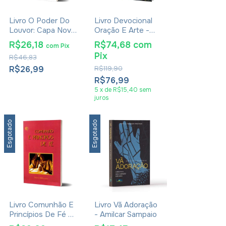
Livro O Poder Do
Livro Devocional
Louvor: Capa Nova
Oração E Arte -
- Merlin Carothers
Daniel Bota
R$26,18
R$74,68
com
com
Pix
Pix
R$46,83
R$26,99
R$119,90
R$76,99
5
x
de
R$15,40
sem
juros
Esgotado
Esgotado
Livro Comunhão E
Livro Vã Adoração
Princípios De Fé -
- Amilcar Sampaio
Valnice Milhomens