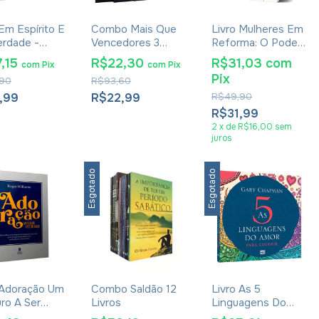
 Em Espírito E
Combo Mais Que
Livro Mulheres Em
rdade -
Vencedores 3
Reforma: O Poder
do Seixas
Livros - Inspirado
Catalisador Para
,15
R$22,30
R$31,03
com
com
Pix
com
Pix
No Filme
Identidade E
Pix
90
R$93,60
Influência - Rachel
Malafaia
,99
R$22,99
R$49,90
R$31,99
2
x
de
R$16,00
sem
juros
Esgotado
Esgotado
 Adoração Um
Combo Saldão 12
Livro As 5
ro A Ser
Livros
Linguagens Do
rado - Roger
Amor Para Colorir -