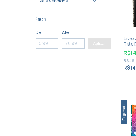
Preço
De
Até
Livro 
Aplicar
Trás 
Asaph
R$1
R$49,
R$14
Esgotado