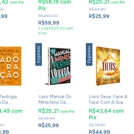
8,42
R$58,19
com
R$25,21
com
Pix
com
Pix
ams
Gary Champlin
Pix
50
R$44,90
,99
R$360,00
R$25,99
R$59,99
3
x
de
R$20,00
sem
juros
Esgotado
Esgotado
 Teologia
Livro Manual Do
Livro Deus: Face A
a Da
Ministério De
Face Com A Sua
ção - David
Louvor 2 Edição -
Majestade - John
8,49
com
R$25,21
R$43,64
com
com
Pix
son
Ricardo Marcos
MacArthur
Pix
R$39,90
Corrêa
90
R$25,99
R$79,90
9,99
R$44,99