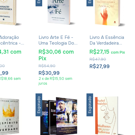
 Adoração
Livro Arte E Fé -
Livro A Essência
ocêntrica -
Uma Teologia Do
Da Verdadeira
 Chapell
Criar - Makoto
Adoração - John
4,31
com
R$30,06
com
R$27,15
com
Pix
Fujimura
Macarthur
Pix
R$47,90
00
R$54,90
R$27,99
5,99
R$30,99
R$18,66
sem
2
x
de
R$15,50
sem
juros
Esgotado
Esgotado