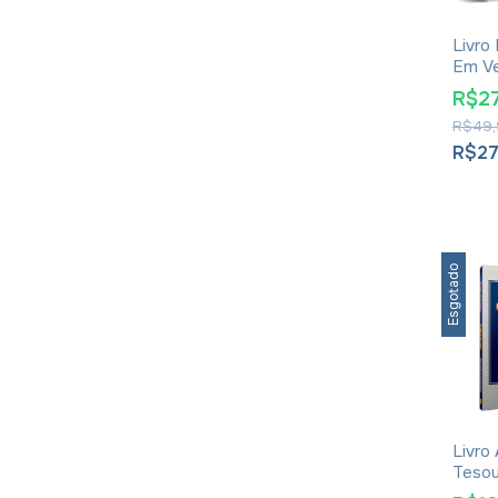
Livro
Em Ve
Rinal
R$27
R$49,
R$27
Esgotado
Livro
Tesou
Explo