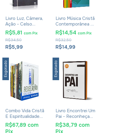
Livro Luz, Câmera,
Livro Música Cristã
Ação - Celso
Contemporânea -
Fernandes
Sandro Baggio
R$5,81
R$14,54
com
Pix
com
Pix
R$34,50
R$32,50
R$5,99
R$14,99
Esgotado
Esgotado
Combo Vida Cristã
Livro Encontrei Um
E Espiritualidade
Pai - Reconheça
10 Livros
Quem Você É E
R$67,89
com
R$38,79
com
Viva Seu Propósito
Pix
Pix