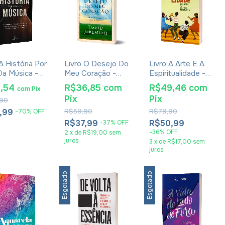
A História Por
Livro O Desejo Do
Livro A Arte E A
Da Música -
Meu Coração -
Espiritualidade -
 Borba
David Jeremiah
Rodolfo Amorim
4,54
R$36,85
com
R$49,46
com
com
Pix
Pix
Pix
90
,99
R$59,90
R$79,90
-
70
%
OFF
R$37,99
R$50,99
-
37
%
OFF
-
36
%
OFF
2
x
de
R$19,00
sem
juros
3
x
de
R$17,00
sem
juros
Esgotado
Esgotado