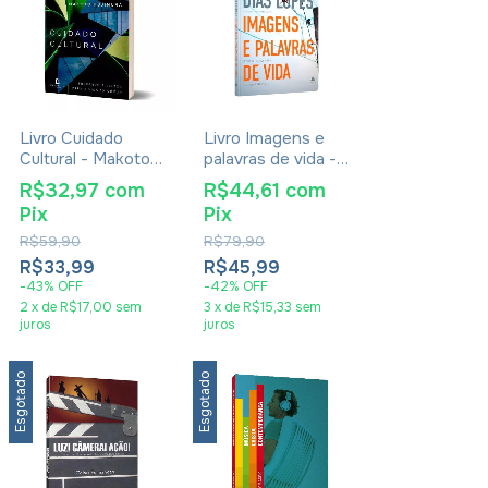
Livro Cuidado
Livro Imagens e
Cultural - Makoto
palavras de vida -
Fujimura
O Que os Olhos
R$32,97
com
R$44,61
com
Veem e o Coração
Pix
Pix
Sente - Hernandes
Dias Lopes
R$59,90
R$79,90
R$33,99
R$45,99
-
43
%
OFF
-
42
%
OFF
2
x
de
R$17,00
sem
3
x
de
R$15,33
sem
juros
juros
Esgotado
Esgotado