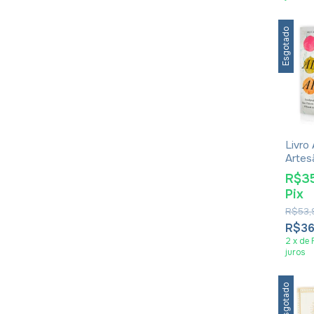
Esgotado
Livro
Artes
Mcma
R$3
Pix
R$53,
R$3
2
x
de
juros
Esgotado