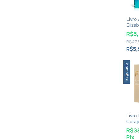
Livro 
Eliza
R$5
R$47,
R$5
Esgotado
Livro
Coraj
Desco
R$3
Força
Pix