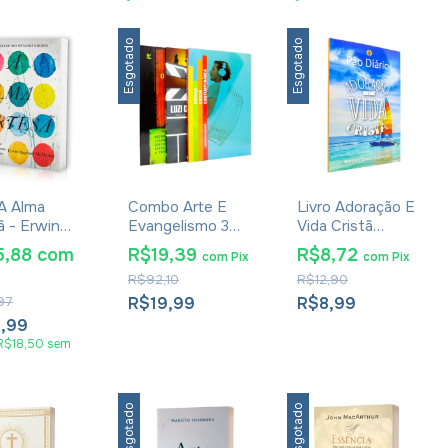
Esgotado
Esgotado
 A Alma
Combo Arte E
Livro Adoração E
ã - Erwin
Evangelismo 3
Vida Cristã
nus
Livros
Devocional Pão
5,88
com
R$19,39
R$8,72
com
Pix
com
Pix
Diário
R$92,10
R$12,90
97
R$19,99
R$8,99
6,99
R$18,50
sem
Esgotado
Esgotado