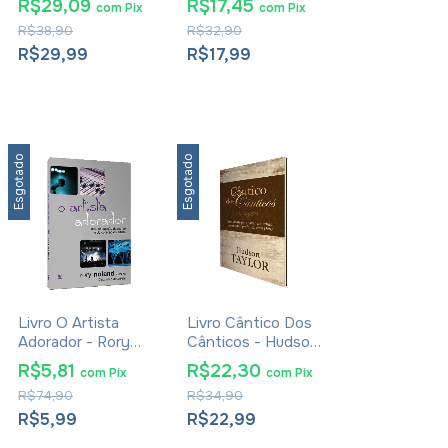
R$29,09
R$17,45
com
Pix
com
Pix
R$38,90
R$32,90
R$29,99
R$17,99
Esgotado
Esgotado
Livro O Artista
Livro Cântico Dos
Adorador - Rory
Cânticos - Hudson
Noland
Taylor
R$5,81
R$22,30
com
Pix
com
Pix
R$74,90
R$34,90
R$5,99
R$22,99