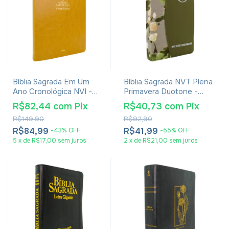
Bíblia Sagrada Em Um
Bíblia Sagrada NVT Plena
Ano Cronológica NVI -
Primavera Duotone -
Capa Luxo Caramelo
Capa Luxo Tecido Verde
R$82,44
com
Pix
R$40,73
com
Pix
Cruz Branca
R$149,90
R$92,90
R$84,99
R$41,99
-
43
%
OFF
-
55
%
OFF
5
x
de
R$17,00
sem juros
2
x
de
R$21,00
sem juros