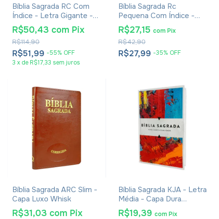
Bíblia Sagrada RC Com
Bíblia Sagrada Rc
Índice - Letra Gigante -
Pequena Com Índice -
Capa Luxo Azul
Capa Luxo Azul
R$50,43
com
Pix
R$27,15
com
Pix
R$114,90
R$42,90
R$51,99
R$27,99
-
55
%
OFF
-
35
%
OFF
3
x
de
R$17,33
sem juros
Bíblia Sagrada ARC Slim -
Bíblia Sagrada KJA - Letra
Capa Luxo Whisk
Média - Capa Dura
Artística
R$31,03
com
Pix
R$19,39
com
Pix