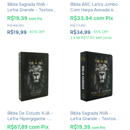
Bíblia Sagrada NVA -
Bíblia ARC Letra Jumbo
Letra Grande - Textos
Com Harpa Avivada e
Coloridos - Capa Dura
Corinhos - Capa Azul e
R$19,39
R$33,94
com
Pix
com
Pix
Menina Azul
Azul Claro
R$49,90
R$77,90
R$19,99
R$34,99
-
60
%
OFF
-
55
%
OFF
2
x
de
R$17,50
sem juros
Bíblia De Estudo KJA -
Bíblia Sagrada NVA -
Letra Hipergigante -
Letra Grande - Textos
Capa Rei Dos Reis
Coloridos - Capa Dura
R$67,89
com
Pix
R$19,39
com
Pix
Leão Reis Dos Reis