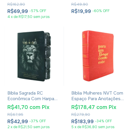
R$162,90
R$49,90
R$69,99
R$19,99
-
57
%
OFF
-
60
%
OFF
4
x
de
R$17,50
sem juros
Bíblia Sagrada RC
Bíblia Mulheres NVT Com
Econômica Com Harpa
Espaço Para Anotações -
Avivada E Corinhos -
Viviane Martinello - Capa
R$41,70
com
Pix
R$178,47
com
Pix
Letra Gigante - Capa
Luxo Para Um Tempo
R$67,95
R$279,90
Dura Reis Dos Reis Com
Como Este
Aba Adesiva
R$42,99
R$183,99
-
37
%
OFF
-
34
%
OFF
2
x
de
R$21,50
sem juros
5
x
de
R$36,80
sem juros