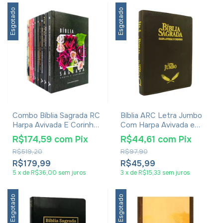
Esgotado
Esgotado
Combo Bíblia Sagrada RC
Bíblia ARC Letra Jumbo
Harpa Avivada E Corinhos
Com Harpa Avivada e
Média Capa Dura 8
Corinhos - Capa Luxo
R$174,59
com
Pix
R$44,61
com
Pix
Unidades
Marrom Escuro
R$519,20
R$97,90
R$179,99
R$45,99
5
x
de
R$36,00
sem juros
3
x
de
R$15,33
sem juros
Esgotado
Esgotado