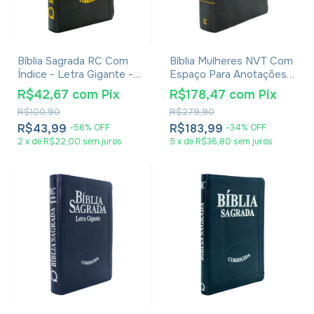
Bíblia Sagrada RC Com
Bíblia Mulheres NVT Com
Índice - Letra Gigante -
Espaço Para Anotações -
Capa Luxo Preta
Viviane Martinello - Capa
R$42,67
com
Pix
R$178,47
com
Pix
Luxo Floral Grafite
R$100,90
R$279,90
R$43,99
R$183,99
-
56
%
OFF
-
34
%
OFF
2
x
de
R$22,00
sem juros
5
x
de
R$36,80
sem juros