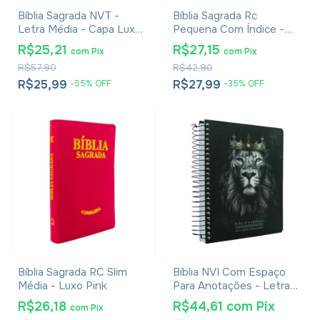
Bíblia Sagrada NVT -
Bíblia Sagrada Rc
Letra Média - Capa Luxo
Pequena Com Índice -
Cruz Marrom
Capa Luxo Marrom
R$25,21
R$27,15
com
Pix
com
Pix
R$57,90
R$42,90
R$25,99
R$27,99
-
55
%
OFF
-
35
%
OFF
Bíblia Sagrada RC Slim
Bíblia NVI Com Espaço
Média - Luxo Pink
Para Anotações - Letra
Média - Capa Espiral Rei
R$26,18
R$44,61
com
Pix
com
Pix
Dos Reis