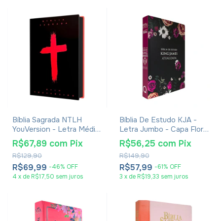
Bíblia Sagrada NTLH
Bíblia De Estudo KJA -
YouVersion - Letra Média
Letra Jumbo - Capa Floral
- Capa Dura Cruz
Pink
R$67,89
com
Pix
R$56,25
com
Pix
Vermelha
R$129,90
R$149,90
R$69,99
R$57,99
-
46
%
OFF
-
61
%
OFF
4
x
de
R$17,50
sem juros
3
x
de
R$19,33
sem juros