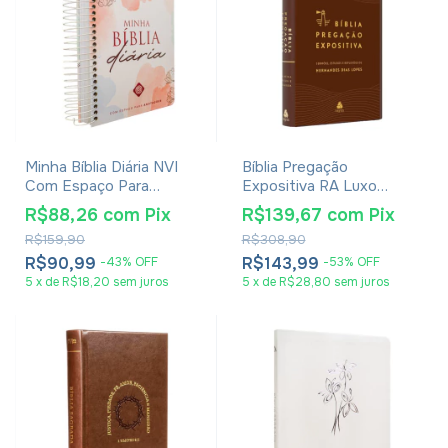
Minha Bíblia Diária NVI
Bíblia Pregação
Com Espaço Para
Expositiva RA Luxo
Anotações - Capa Tinta
Marrom - Hernandes Dias
R$88,26
com
Pix
R$139,67
com
Pix
Água
Lopes
R$159,90
R$308,90
R$90,99
R$143,99
-
43
%
OFF
-
53
%
OFF
5
x
de
R$18,20
sem juros
5
x
de
R$28,80
sem juros