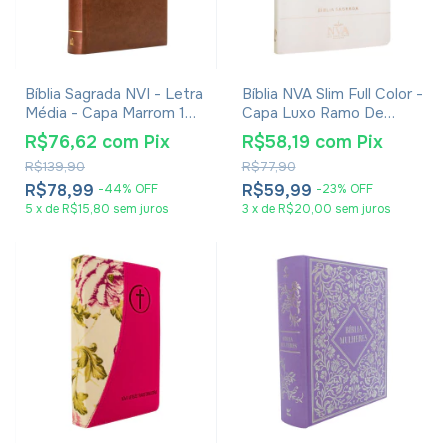
Bíblia Sagrada NVI - Letra
Bíblia NVA Slim Full Color -
Média - Capa Marrom 1
Capa Luxo Ramo De
Timóteo 6:11
Flores Branco
R$76,62
com
Pix
R$58,19
com
Pix
R$139,90
R$77,90
R$78,99
R$59,99
-
44
%
OFF
-
23
%
OFF
5
x
de
R$15,80
sem juros
3
x
de
R$20,00
sem juros