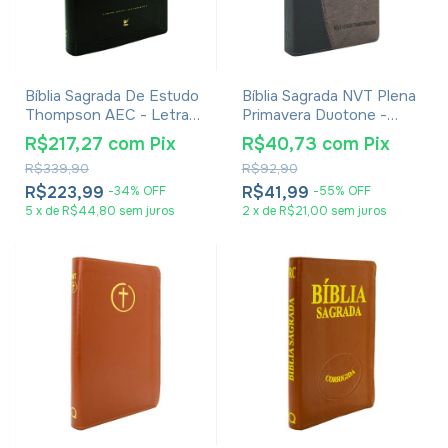
Bíblia Sagrada De Estudo
Bíblia Sagrada NVT Plena
Thompson AEC - Letra
Primavera Duotone -
Grande - Capa Luxo
Capa Luxo Tecido Preta
R$217,27
com
Pix
R$40,73
com
Pix
Preta
R$339,90
R$92,90
R$223,99
R$41,99
-
34
%
OFF
-
55
%
OFF
5
x
de
R$44,80
sem juros
2
x
de
R$21,00
sem juros