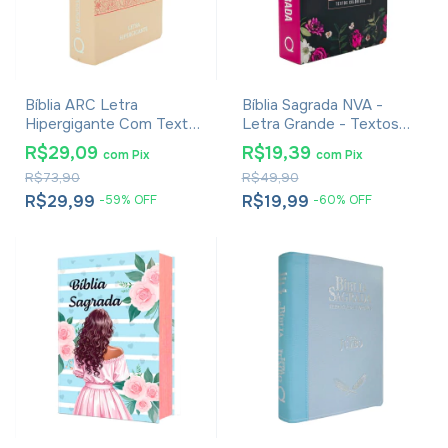
Bíblia ARC Letra
Bíblia Sagrada NVA -
Hipergigante Com Textos
Letra Grande - Textos
Coloridos, Harpa E
Coloridos - Capa Dura
R$29,09
R$19,39
com
Pix
com
Pix
Corinhos - Capa Luxo
Floral Pink
R$73,90
R$49,90
Rose
R$29,99
R$19,99
-
59
%
OFF
-
60
%
OFF