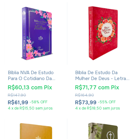
Bíblia NVA De Estudo
Bíblia De Estudo Da
Para O Cotidiano Da
Mulher De Deus - Letra
Mulher - Capa Dura Lilás
Grande - Capa Dura Pink
R$60,13
com
Pix
R$71,77
com
Pix
R$147,90
R$164,90
R$61,99
R$73,99
-
58
%
OFF
-
55
%
OFF
4
x
de
R$15,50
sem juros
4
x
de
R$18,50
sem juros