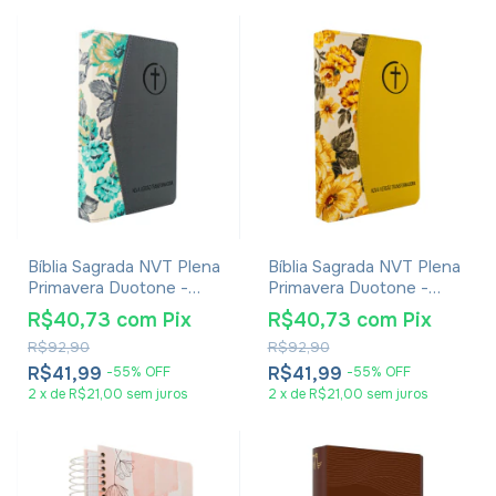
Bíblia Sagrada NVT Plena
Bíblia Sagrada NVT Plena
Primavera Duotone -
Primavera Duotone -
Capa Luxo Tecido Verde
Capa Luxo Tecido
R$40,73
com
Pix
R$40,73
com
Pix
e Cinza
Amarela
R$92,90
R$92,90
R$41,99
R$41,99
-
55
%
OFF
-
55
%
OFF
2
x
de
R$21,00
sem juros
2
x
de
R$21,00
sem juros