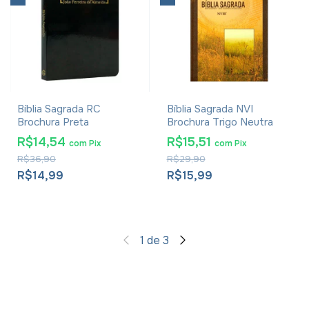
Bíblia Sagrada RC
Bíblia Sagrada NVI
Brochura Preta
Brochura Trigo Neutra
R$14,54
R$15,51
com
Pix
com
Pix
R$36,90
R$29,90
R$14,99
R$15,99
1
de
3