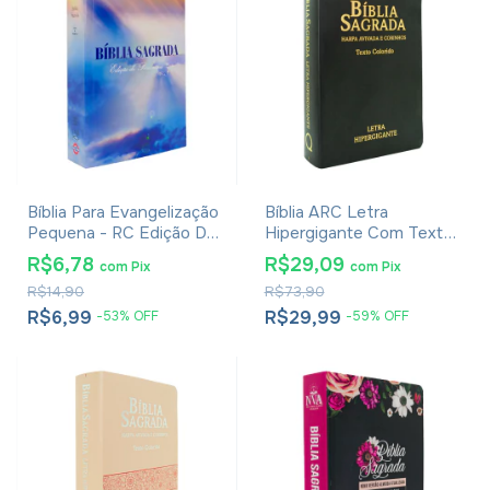
Bíblia Para Evangelização
Bíblia ARC Letra
Pequena - RC Edição De
Hipergigante Com Textos
Promessas
Coloridos, Harpa E
R$6,78
R$29,09
com
Pix
com
Pix
Corinhos - Capa Luxo
R$14,90
R$73,90
Preta
R$6,99
R$29,99
-
53
%
OFF
-
59
%
OFF