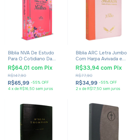
Bíblia NVA De Estudo
Bíblia ARC Letra Jumbo
Para O Cotidiano Da
Com Harpa Avivada e
Mulher - Capa Dura Rosa
Corinhos - Capa Laranja
R$64,01
com
Pix
R$33,94
com
Pix
Intenso
e Rosa
R$147,90
R$77,90
R$65,99
R$34,99
-
55
%
OFF
-
55
%
OFF
4
x
de
R$16,50
sem juros
2
x
de
R$17,50
sem juros