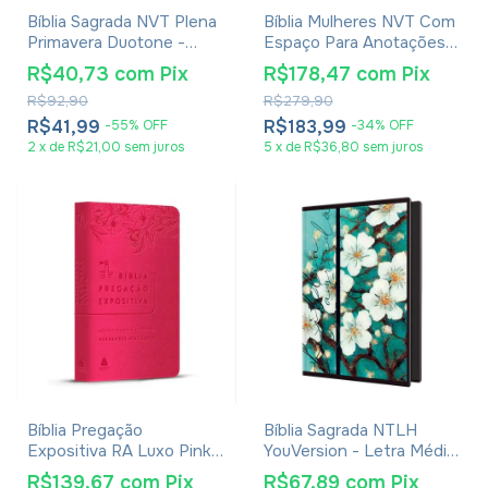
Bíblia Sagrada NVT Plena
Bíblia Mulheres NVT Com
Primavera Duotone -
Espaço Para Anotações -
Capa Luxo Tecido e Rosa
Viviane Martinello - Capa
R$40,73
com
Pix
R$178,47
com
Pix
Tecido Vintage Roxa
R$92,90
R$279,90
R$41,99
R$183,99
-
55
%
OFF
-
34
%
OFF
2
x
de
R$21,00
sem juros
5
x
de
R$36,80
sem juros
Bíblia Pregação
Bíblia Sagrada NTLH
Expositiva RA Luxo Pink -
YouVersion - Letra Média
Hernandes Dias Lopes
- Capa Dura Cerejeira
R$139,67
com
Pix
R$67,89
com
Pix