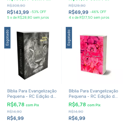
Branca
R$308,90
R$129,90
R$143,99
R$69,99
-
53
%
OFF
-
46
%
OFF
5
x
de
R$28,80
sem juros
4
x
de
R$17,50
sem juros
Esgotado
Esgotado
Bíblia Para Evangelização
Bíblia Para Evangelização
Pequena - RC Edição de
Pequena - RC Edição de
Promessas - Capa Leão
Promessas
R$6,78
R$6,78
com
Pix
com
Pix
R$14,90
R$14,90
R$6,99
R$6,99