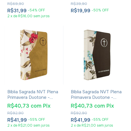
R$69,90
R$39,90
R$31,99
R$19,99
-
54
%
OFF
-
50
%
OFF
2
x
de
R$16,00
sem juros
Bíblia Sagrada NVT Plena
Bíblia Sagrada NVT Plena
Primavera Duotone -
Primavera Duotone -
Capa Luxo Tecido
Capa Luxo Tecido Café
R$40,73
com
Pix
R$40,73
com
Pix
Marrom Claro
R$92,90
R$92,90
R$41,99
R$41,99
-
55
%
OFF
-
55
%
OFF
2
x
de
R$21,00
sem juros
2
x
de
R$21,00
sem juros