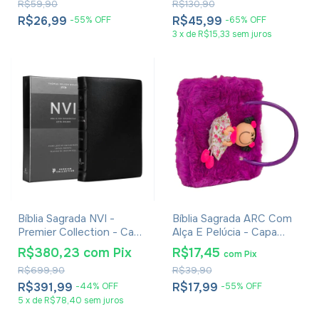
R$59,90
R$130,90
R$26,99
R$45,99
-
55
%
OFF
-
65
%
OFF
3
x
de
R$15,33
sem juros
Bíblia Sagrada NVI -
Bíblia Sagrada ARC Com
Premier Collection - Capa
Alça E Pelúcia - Capa
Couro Luxo Preta
Roxa
R$380,23
com
Pix
R$17,45
com
Pix
R$699,90
R$39,90
R$391,99
R$17,99
-
44
%
OFF
-
55
%
OFF
5
x
de
R$78,40
sem juros