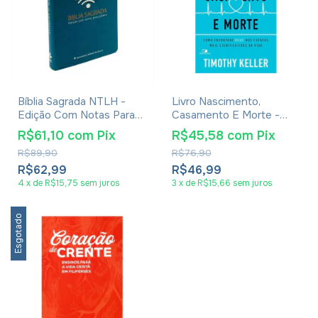
Bíblia Sagrada NTLH -
Livro Nascimento,
Edição Com Notas Para
Casamento E Morte -
Jovens - Capa
Timothy Keller
R$61,10
com
Pix
R$45,58
com
Pix
Semiflexível Azul
R$89,90
R$76,90
R$62,99
R$46,99
4
x
de
R$15,75
sem juros
3
x
de
R$15,66
sem juros
Esgotado