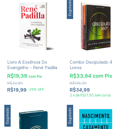
Esgotado
Livro A Essência Do
Combo Discipulado 4
Evangelho - René Padilla
Livros
R$19,39
R$33,94
com
Pix
com
Pix
R$32,90
R$136,30
R$19,99
R$34,99
-
39
%
OFF
2
x
de
R$17,50
sem juros
Esgotado
Esgotado