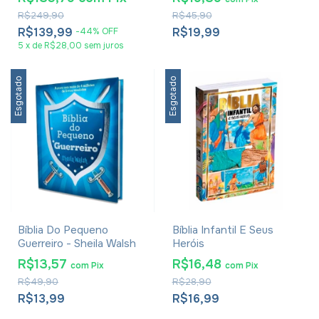
R$249,90
R$45,90
R$139,99
R$19,99
-
44
%
OFF
5
x
de
R$28,00
sem juros
Esgotado
Esgotado
Bíblia Do Pequeno
Bíblia Infantil E Seus
Guerreiro - Sheila Walsh
Heróis
R$13,57
R$16,48
com
Pix
com
Pix
R$49,90
R$28,90
R$13,99
R$16,99