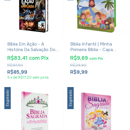
Bíblia Em Ação - A
Bíblia Infantil | Minha
História Da Salvação Do
Primeira Bíblia - Capa
Mundo
Almofadada
R$83,41
com
Pix
R$9,69
com
Pix
R$151,90
R$29,90
R$85,99
R$9,99
5
x
de
R$17,20
sem juros
Esgotado
Esgotado