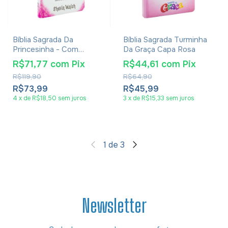
Bíblia Sagrada Da
Bíblia Sagrada Turminha
Princesinha - Com
Da Graça Capa Rosa
Orações, Devocionais E
R$71,77
com
Pix
R$44,61
com
Pix
Outros Textos Adicionais
R$119,90
R$64,90
De Sheila Walsh
R$73,99
R$45,99
4
x
de
R$18,50
sem juros
3
x
de
R$15,33
sem juros
1
de
3
Newsletter