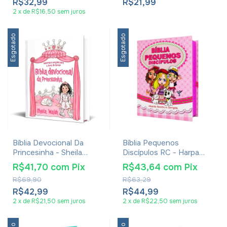
R$32,99
R$21,99
2
x
de
R$16,50
sem juros
Esgotado
Esgotado
Bíblia Devocional Da
Bíblia Pequenos
Princesinha - Sheila
Discípulos RC - Harpa
Walsh
Avivada E Corinhos -
R$41,70
com
Pix
R$43,64
com
Pix
Rosa
R$69,90
R$63,29
R$42,99
R$44,99
2
x
de
R$21,50
sem juros
2
x
de
R$22,50
sem juros