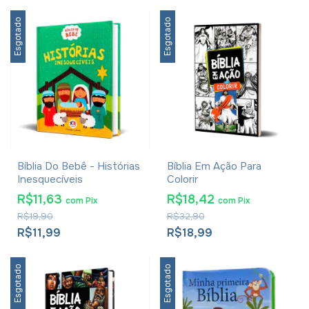
Esgotado
Esgotado
Bíblia Do Bebê - Histórias
Bíblia Em Ação Para
Inesquecíveis
Colorir
R$11,63
R$18,42
com
Pix
com
Pix
R$19,90
R$32,90
R$11,99
R$18,99
Esgotado
Esgotado