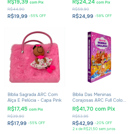
R$19,39
R$24,24
com
Pix
com
Pix
R$44,90
R$59,90
R$19,99
R$24,99
-
55
%
OFF
-
58
%
OFF
Bíblia Sagrada ARC Com
Bíblia Das Meninas
Alça E Pelúcia - Capa Pink
Corajosas ARC Full Color
Com Harpa - Capa Dura
R$17,45
R$41,70
com
Pix
com
Pix
Lilás
R$39,90
R$53,95
R$17,99
R$42,99
-
55
%
OFF
-
20
%
OFF
2
x
de
R$21,50
sem juros