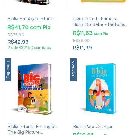
Bíblia Em Ação Infantil
Livro Infantil Primeira
Bíblia Do Bebê - Histórias
R$41,70
com
Pix
Bíblicas Para Bebês
R$11,63
com
Pix
R$75,90
R$39,00
R$42,99
R$11,99
2
x
de
R$21,50
sem juros
Esgotado
Esgotado
Bíblia Infantil Em Inglês
Bíblia Para Crianças
The Big Picture