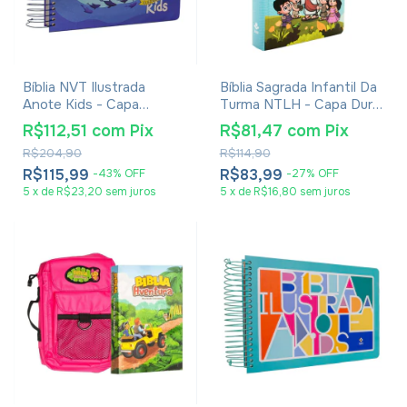
Bíblia NVT Ilustrada
Bíblia Sagrada Infantil Da
Anote Kids - Capa
Turma NTLH - Capa Dura
Peixinhos
Ilustrada
R$112,51
com
Pix
R$81,47
com
Pix
R$204,90
R$114,90
R$115,99
R$83,99
-
43
%
OFF
-
27
%
OFF
5
x
de
R$23,20
sem juros
5
x
de
R$16,80
sem juros