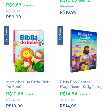
R$10,66
com
Pix
Interactive Bible
R$9,69
com
Pix
R$24,90
Storybook
R$39,90
R$10,99
R$9,99
Esgotado
Esgotado
Maravilhas Da Bíblia: Bíblia
Bíblia Dos Contos
Do Bebê
Magníficos - Kelly Pulley
R$10,66
R$14,54
com
Pix
com
Pix
R$24,90
R$49,90
R$10,99
R$14,99