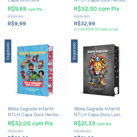
Capa Brochura
NTLH Capa Dura Heróis
Menina
R$9,69
R$32,00
com
Pix
com
Pix
R$19,90
R$51,90
R$9,99
R$32,99
2
x
de
R$16,50
sem juros
Esgotado
Esgotado
Bíblia Sagrada Infantil
Bíblia Sagrada Infantil
NTLH Capa Dura Heróis
NTLH Capa Dura Lion
Menino
Kids
R$32,00
com
Pix
R$21,33
com
Pix
R$51,90
R$48,90