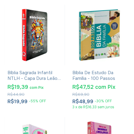
Bíblia Sagrada Infantil
Bíblia De Estudo Da
NTLH - Capa Dura Leão
Família - 100 Passos
Cinza
R$19,39
R$47,52
com
Pix
com
Pix
R$44,90
R$69,90
R$19,99
R$48,99
-
55
%
OFF
-
30
%
OFF
3
x
de
R$16,33
sem juros