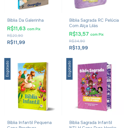
Bíblia Da Galerinha
Bíblia Sagrada RC Pelúcia
Com Alça Lilás
R$11,63
com
Pix
R$13,57
com
Pix
R$20,90
R$34,90
R$11,99
R$13,99
Esgotado
Esgotado
Bíblia Infantil Pequena
Bíblia Sagrada Infantil