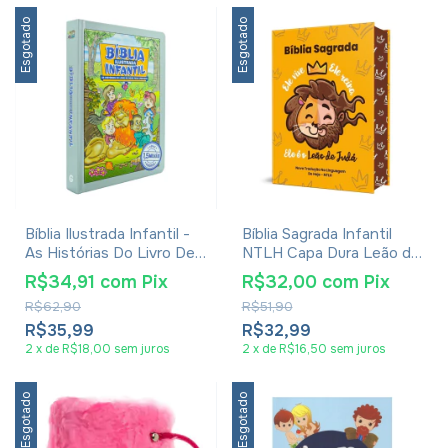
Esgotado
Esgotado
Bíblia Ilustrada Infantil -
Bíblia Sagrada Infantil
As Histórias Do Livro De
NTLH Capa Dura Leão de
Deus Para Crianças
Judá
R$34,91
com
Pix
R$32,00
com
Pix
R$62,90
R$51,90
R$35,99
R$32,99
2
x
de
R$18,00
sem juros
2
x
de
R$16,50
sem juros
Esgotado
Esgotado