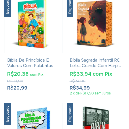
Esgotado
Esgotado
Bíblia De Princípios E
Bíblia Sagrada Infantil RC
Valores Com Palabritas
Letra Grande Com Harpa
Avivada E Corinhos Capa
R$20,36
R$33,94
com
Pix
com
Pix
Dura Pequena Leão
R$39,90
R$74,90
Criança
R$20,99
R$34,99
2
x
de
R$17,50
sem juros
Esgotado
Esgotado