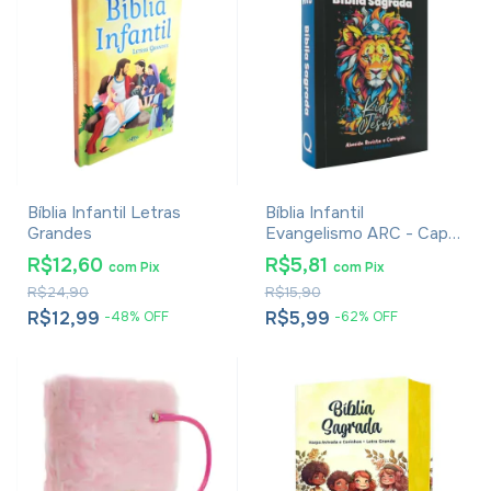
Bíblia Infantil Letras
Bíblia Infantil
Grandes
Evangelismo ARC - Capa
Lion Kids
R$12,60
R$5,81
com
Pix
com
Pix
R$24,90
R$15,90
R$12,99
R$5,99
-
48
%
OFF
-
62
%
OFF