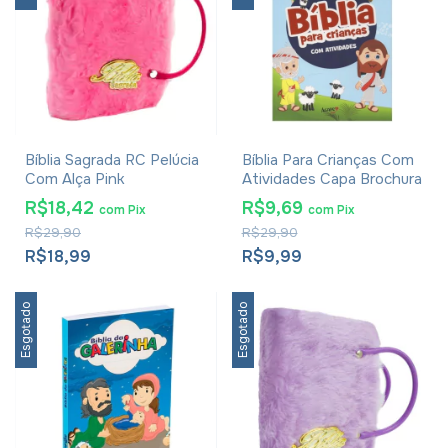
Bíblia Sagrada RC Pelúcia
Bíblia Para Crianças Com
Com Alça Pink
Atividades Capa Brochura
R$18,42
R$9,69
com
Pix
com
Pix
R$29,90
R$29,90
R$18,99
R$9,99
Esgotado
Esgotado