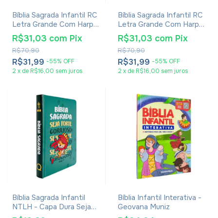
Bíblia Sagrada Infantil RC
Bíblia Sagrada Infantil RC
Letra Grande Com Harpa
Letra Grande Com Harpa
Avivada E Corinhos Capa
Avivada E Corinhos Capa
R$31,03
com
Pix
R$31,03
com
Pix
Dura Pequena Estrelas
Dura Pequena Leão
R$70,90
R$70,90
Aquarela
R$31,99
R$31,99
-
55
%
OFF
-
55
%
OFF
2
x
de
R$16,00
sem juros
2
x
de
R$16,00
sem juros
Bíblia Sagrada Infantil
Bíblia Infantil Interativa -
NTLH - Capa Dura Seja
Geovana Muniz
Forte E Corajoso