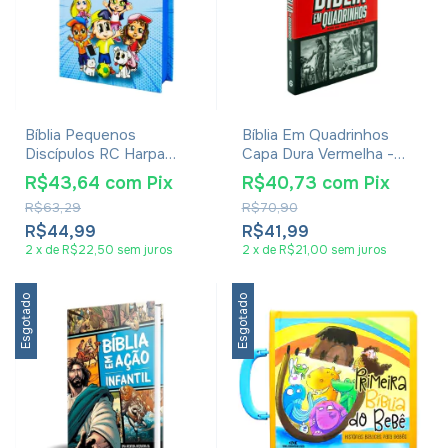
Bíblia Pequenos
Bíblia Em Quadrinhos
Discípulos RC Harpa
Capa Dura Vermelha -
Avivada E Corinhos Azul
Michael Pearl
R$43,64
com
Pix
R$40,73
com
Pix
R$63,29
R$70,90
R$44,99
R$41,99
2
x
de
R$22,50
sem juros
2
x
de
R$21,00
sem juros
Esgotado
Esgotado