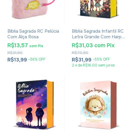
Bíblia Sagrada RC Pelúcia
Bíblia Sagrada Infantil RC
Com Alça Rosa
Letra Grande Com Harpa
Avivada E Corinhos Capa
R$13,57
R$31,03
com
Pix
com
Pix
Dura Pequena Crianças
R$31,90
R$70,90
Jardim
R$13,99
R$31,99
-
56
%
OFF
-
55
%
OFF
2
x
de
R$16,00
sem juros