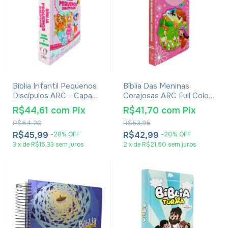
Bíblia Infantil Pequenos
Bíblia Das Meninas
Discípulos ARC - Capa
Corajosas ARC Full Color
Dura Rosa
Com Harpa - Capa Dura
R$44,61
com
Pix
R$41,70
com
Pix
Rosa
R$64,20
R$53,95
R$45,99
R$42,99
-
28
%
OFF
-
20
%
OFF
3
x
de
R$15,33
sem juros
2
x
de
R$21,50
sem juros