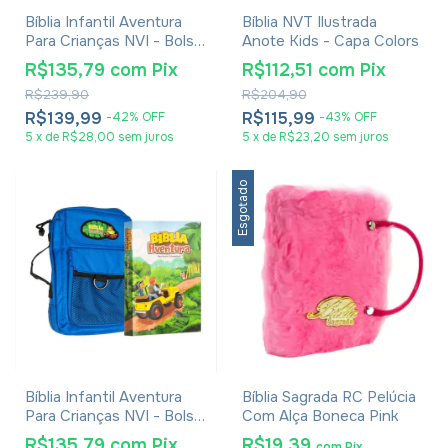
Bíblia Infantil Aventura
Bíblia NVT Ilustrada
Para Crianças NVI - Bolsa
Anote Kids - Capa Colors
Rosa
R$135,79
com
Pix
R$112,51
com
Pix
R$239,90
R$204,90
R$139,99
R$115,99
-
42
%
OFF
-
43
%
OFF
5
x
de
R$28,00
sem juros
5
x
de
R$23,20
sem juros
Esgotado
Bíblia Infantil Aventura
Bíblia Sagrada RC Pelúcia
Para Crianças NVI - Bolsa
Com Alça Boneca Pink
Azul
R$135,79
com
Pix
R$19,39
com
Pix