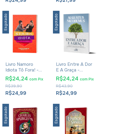
R$24,99
R$21,99
Esgotado
Esgotado
Livro Namoro
Livro Entre A Dor
Idiota Tô Fora! -
E A Graça -
Júnior Meireles
Augustus
R$24,24
R$24,24
com
Pix
com
Pix
Nicodemus
R$39,90
R$43,90
R$24,99
R$24,99
Esgotado
Esgotado