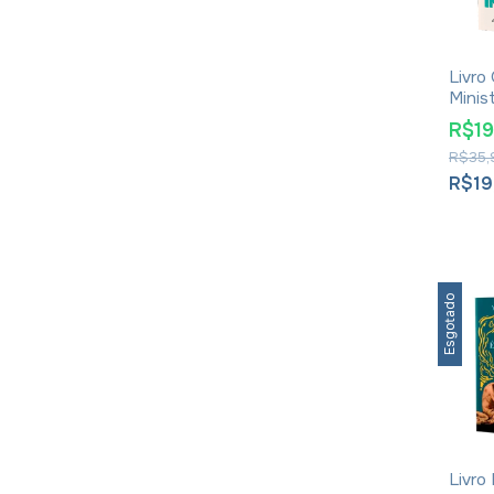
Livro
Minist
Vivian
R$1
R$35,
R$19
Esgotado
Livro