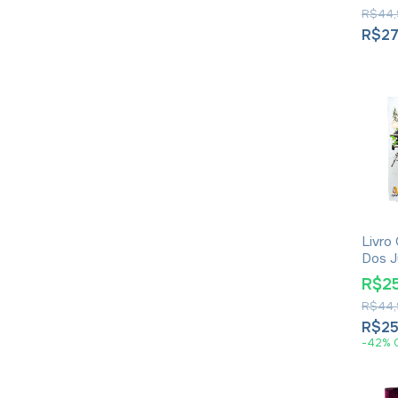
Zamb
R$44,
R$27
Livro
Dos J
Pedro
R$2
R$44,
R$25
-
42
%