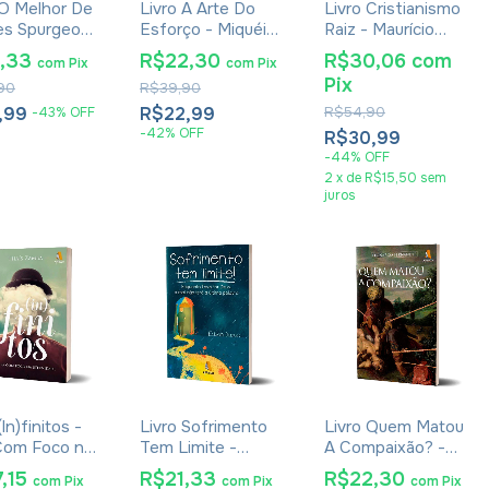
 O Melhor De
Livro A Arte Do
Livro Cristianismo
es Spurgeon
Esforço - Miquéias
Raiz - Maurício
sto Nossa
Henrique De Sousa
Zágari e Gustavo
1,33
R$22,30
R$30,06
com
com
Pix
com
Pix
oa
Faleiro
Pix
90
R$39,90
,99
R$22,99
R$54,90
-
43
%
OFF
-
42
%
OFF
R$30,99
-
44
%
OFF
2
x
de
R$15,50
sem
juros
(In)finitos -
Livro Sofrimento
Livro Quem Matou
Com Foco na
Tem Limite -
A Compaixão? -
idade - Thaís
Edson Duque
Leonardo
,15
R$21,33
R$22,30
com
Pix
com
Pix
com
Pix