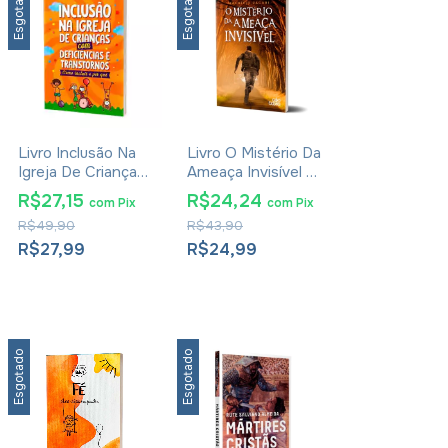
Esgotado
Esgotado
Livro Inclusão Na
Livro O Mistério Da
Igreja De Crianças
Ameaça Invisível -
Com Deficiências
Maurício Zágari
R$27,15
R$24,24
com
Pix
com
Pix
E Transtornos:
R$49,90
R$43,90
Como Incluir e Por
quê - Aline Santos
R$27,99
R$24,99
Esgotado
Esgotado