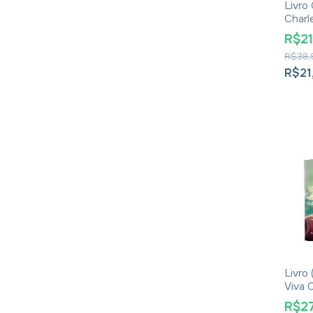
Livro
Charl
- Cri
R$2
Pásc
R$38,
R$21
Livro 
Viva 
Etern
R$27