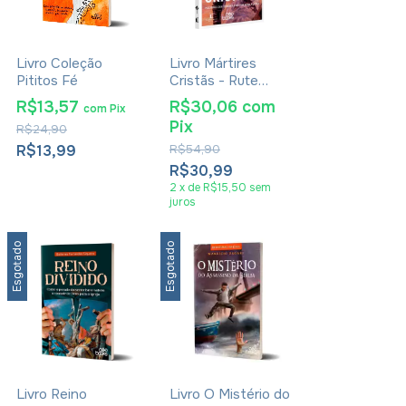
Livro Coleção
Livro Mártires
Pititos Fé
Cristãs - Rute
Salviano Almeida
R$13,57
R$30,06
com
com
Pix
Pix
R$24,90
R$13,99
R$54,90
R$30,99
2
x
de
R$15,50
sem
juros
Esgotado
Esgotado
Livro Reino
Livro O Mistério do