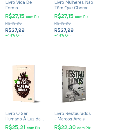
Livro Vida De
Livro Mulheres Não
Forma
Têm Que Chorar -
Extraordinária -
Carol Costa
R$27,15
R$27,15
com
Pix
com
Pix
Ágatha Cristian
R$49,90
R$49,90
Heap
R$27,99
R$27,99
-
44
%
OFF
-
44
%
OFF
Livro O Ser
Livro Restaurados
Humano À Luz da
- Marcos Arrais
Bíblia - Uma
R$25,21
R$22,30
com
Pix
com
Pix