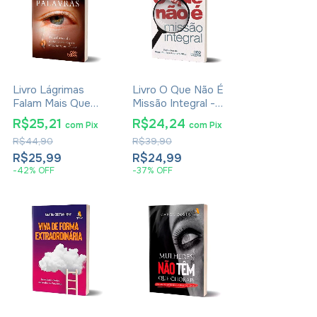
Livro Lágrimas
Livro O Que Não É
Falam Mais Que
Missão Integral -
Palavras - Felipe
Valtenci Oliveira
R$25,21
R$24,24
com
Pix
com
Pix
Freitas
R$44,90
R$39,90
R$25,99
R$24,99
-
42
%
OFF
-
37
%
OFF