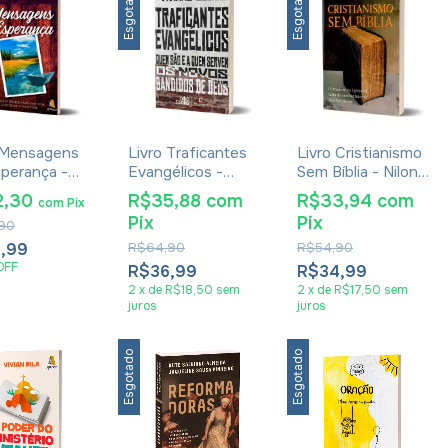
Esgotado
Esgotado
 Mensagens
Livro Traficantes
Livro Cristianismo
perança -
Evangélicos -
Sem Bíblia - Nilonei
n Garcelan
Viviane Costa
Ramos
2,30
R$35,88
com
R$33,94
com
com
Pix
Pix
Pix
90
,99
R$64,90
R$54,90
OFF
R$36,99
R$34,99
2
x
de
R$18,50
sem
2
x
de
R$17,50
sem
juros
juros
Esgotado
Esgotado