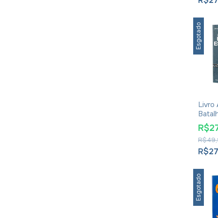
R$27
Esgotado
Livro
Batalh
André
R$27
R$49,
R$27
Esgotado