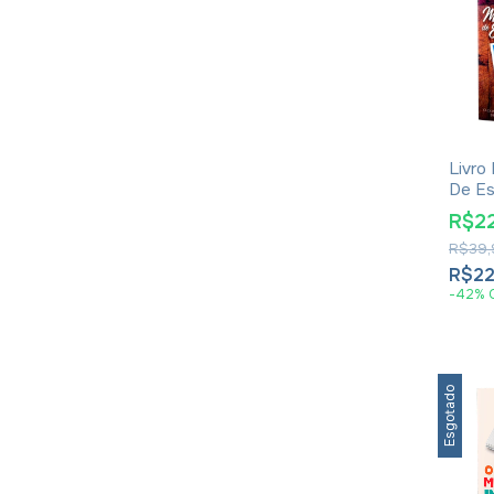
Livro
De Es
Gilva
R$2
R$39,
R$22
-
42
%
Esgotado