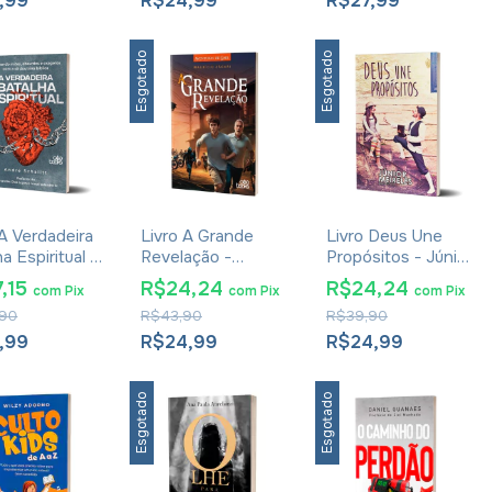
,99
R$24,99
R$27,99
Esgotado
Esgotado
 A Verdadeira
Livro A Grande
Livro Deus Une
a Espiritual -
Revelação -
Propósitos - Júnior
 Schalitt
Maurício Zágari
Meireles
,15
R$24,24
R$24,24
com
Pix
com
Pix
com
Pix
90
R$43,90
R$39,90
,99
R$24,99
R$24,99
Esgotado
Esgotado