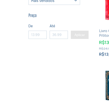
Preço
De
Até
Livro
Aplicar
Pitit
R$1
R$24,
R$13