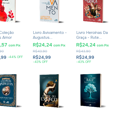
 Coleção
Livro Avivamento -
Livro Heroínas Da
os Amor
Augustus
Graça - Rute
Nicodemus
Salviano Almeida
3,57
R$24,24
R$24,24
com
Pix
com
Pix
com
Pix
90
R$43,90
R$43,90
,99
R$24,99
R$24,99
-
44
%
OFF
-
43
%
OFF
-
43
%
OFF