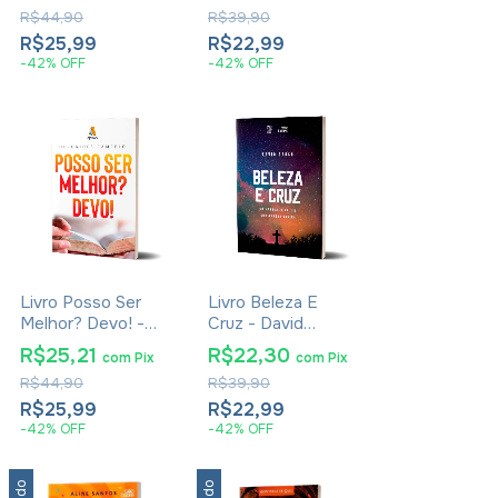
Jornada Entre o
R$44,90
R$39,90
Ideal e o Real |
Jonathan
R$25,99
R$22,99
Menezes
-
42
%
OFF
-
42
%
OFF
Livro Posso Ser
Livro Beleza E
Melhor? Devo! -
Cruz - David
Heronides
Bango
R$25,21
R$22,30
com
Pix
com
Pix
Campelo
R$44,90
R$39,90
R$25,99
R$22,99
-
42
%
OFF
-
42
%
OFF