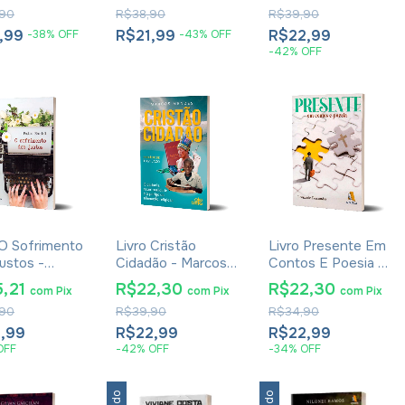
a
Fernandes
90
R$38,90
R$39,90
,99
R$21,99
R$22,99
-
38
%
OFF
-
43
%
OFF
-
42
%
OFF
 O Sofrimento
Livro Cristão
Livro Presente Em
ustos -
Cidadão - Marcos
Contos E Poesia -
 Raniel
Mendes
Leonardo
5,21
R$22,30
R$22,30
com
Pix
com
Pix
com
Pix
Fernandes
90
R$39,90
R$34,90
,99
R$22,99
R$22,99
OFF
-
42
%
OFF
-
34
%
OFF