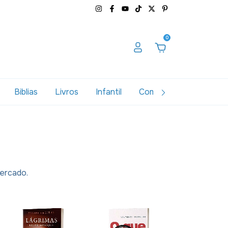
0
Biblias
Livros
Infantil
Combos
Variados
mercado.