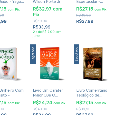
iabo - Yago
Wilson Porte Jr
Espetacular -
ns
Leandro Quadros
,15
R$32,97
com
R$27,15
com
Pix
com
Pix
Pix
90
R$49,90
,99
R$59,90
R$27,99
R$33,99
2
x
de
R$17,00
sem
juros
Esgotado
Esgotado
 Dinheiro Com
Livro Um Caráter
Livro Comentário
sito -
Maior Que O
Teológico de
ngela Lopes
Ministério - Felipe
Gêneses - Luiz
,15
R$24,24
R$27,15
com
Pix
com
Pix
com
Pix
Freitas
Cardoso Moll e
90
R$43,90
R$39,90
Pablo Pimentel