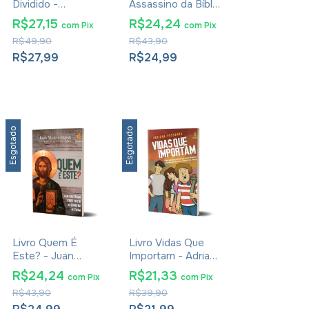
Dividido -
Assassino da Bíblia
Gutierres
- Maurício Zágari
R$27,15
R$24,24
com
Pix
com
Pix
Fernandes Siqueira
R$49,90
R$43,90
R$27,99
R$24,99
Esgotado
Esgotado
Livro Quem É
Livro Vidas Que
Este? - Juan
Importam - Adriana
Molina Hueso
Pessanha
R$24,24
R$21,33
com
Pix
com
Pix
R$43,90
R$39,90