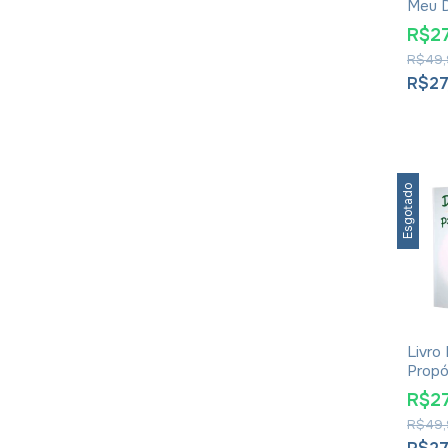
Meu D
Marti
R$27
R$49,
R$27
Esgotado
Livro
Propó
Elisâ
R$27
R$49,