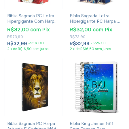
Bíblia Sagrada RC Letra
Bíblia Sagrada Letra
Hipergigante Com Harpa
Hipergigante RC Harpa E
Avivada E Corinhos Capa
Corinhos Média Capa
R$32,00
com
Pix
R$32,00
com
Pix
Dura Flores Realista
Dura Lion Colors
R$73,90
R$73,90
R$32,99
R$32,99
-
55
%
OFF
-
55
%
OFF
2
x
de
R$16,50
sem juros
2
x
de
R$16,50
sem juros
Bíblia Sagrada RC Harpa
Bíblia King James 1611