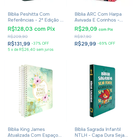
Bíblia Peshitta Com
Bíblia ARC Com Harpa
Referências - 2ª Edição -
Avivada E Corinhos -
Verde
Letra Jumbo - Capa Dura
R$128,03
com
Pix
R$29,09
com
Pix
Floral Pink
R$209,90
R$97,90
R$131,99
R$29,99
-
37
%
OFF
-
69
%
OFF
5
x
de
R$26,40
sem juros
Bíblia King James
Bíblia Sagrada Infantil
Atualizada Com Espaço
NTLH - Capa Dura Seja