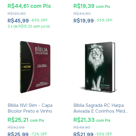
Para Anotações Blue Sky
Forte E Corajoso
R$44,61
com
Pix
R$19,39
com
Pix
R$130,90
R$44,90
R$45,99
R$19,99
-
65
%
OFF
-
55
%
OFF
3
x
de
R$15,33
sem juros
Bíblia NVI Slim - Capa
Bíblia Sagrada RC Harpa
Bicolor Preto e Vinho
Avivada E Corinhos Média
Capa Dura Leão Isaías
R$25,21
R$21,33
com
Pix
com
Pix
R$92,99
R$48,90
R$25,99
R$21,99
-
72
%
OFF
-
55
%
OFF