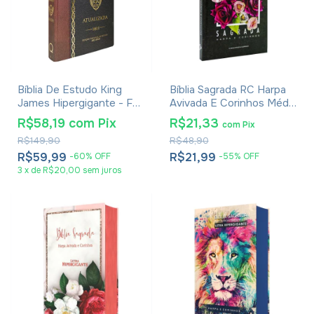
Bíblia De Estudo King
Bíblia Sagrada RC Harpa
James Hipergigante - Full
Avivada E Corinhos Média
Color - Capa Dura Bicolor
Capa Dura Rosa De Saron
R$58,19
com
Pix
R$21,33
com
Pix
R$149,90
R$48,90
R$59,99
R$21,99
-
60
%
OFF
-
55
%
OFF
3
x
de
R$20,00
sem juros