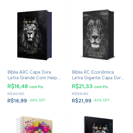
Bíblia ARC Capa Dura
Bíblia RC Econômica
Letra Grande Com Harpa
Letra Gigante Capa Dura
- Textos Coloridos - Leão
Com Harpa E Corinhos
R$16,48
R$21,33
com
Pix
com
Pix
Rei Dos Reis
Leão PB
R$40,90
R$59,90
R$16,99
R$21,99
-
58
%
OFF
-
63
%
OFF