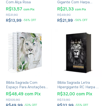
Com Alça Rosa
Gigante Com Harpa
Avivada E Corinhos Capa
R$13,57
R$21,33
com
Pix
com
Pix
Dura Circulo Flores
R$31,90
R$49,90
R$13,99
R$21,99
-
56
%
OFF
-
56
%
OFF
Bíblia Sagrada Com
Bíblia Sagrada Letra
Espaço Para Anotações
Hipergigante RC Harpa E
Harpa Avivada E Corinhos
Corinhos Média Capa
R$48,49
com
Pix
R$32,00
com
Pix
Leão Aquarela
Dura Leão Rei Dos Reis
R$105,90
R$73,90
R$49,99
R$32,99
-
53
%
OFF
-
55
%
OFF