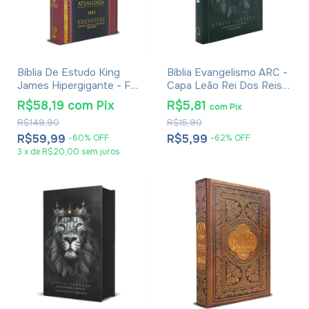
Bíblia De Estudo King
Bíblia Evangelismo ARC -
James Hipergigante - Full
Capa Leão Rei Dos Reis -
Color - Capa Dura
Edição De Bolso
R$58,19
com
Pix
R$5,81
com
Pix
Tradicional
R$149,90
R$15,90
R$59,99
R$5,99
-
60
%
OFF
-
62
%
OFF
3
x
de
R$20,00
sem juros