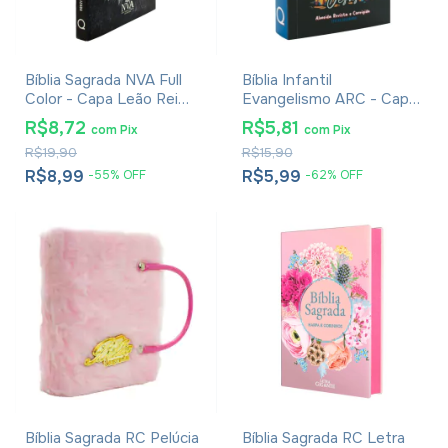
Bíblia Sagrada NVA Full
Bíblia Infantil
Color - Capa Leão Rei
Evangelismo ARC - Capa
Dos Reis
Lion Kids
R$8,72
R$5,81
com
Pix
com
Pix
R$19,90
R$15,90
R$8,99
R$5,99
-
55
%
OFF
-
62
%
OFF
Bíblia Sagrada RC Pelúcia
Bíblia Sagrada RC Letra