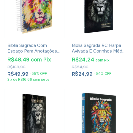
Bíblia Sagrada Com
Bíblia Sagrada RC Harpa
Espaço Para Anotações
Avivada E Corinhos Média
Harpa Avivada E Corinhos
Capa Dura Leão Rei Dos
R$48,49
com
Pix
R$24,24
com
Pix
Lion Colors
Reis
R$109,90
R$54,90
R$49,99
R$24,99
-
55
%
OFF
-
54
%
OFF
3
x
de
R$16,66
sem juros