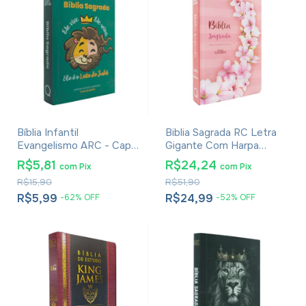
Bíblia Infantil
Biblia Sagrada RC Letra
Evangelismo ARC - Capa
Gigante Com Harpa
Leão de Judá
Avivada E Corinhos Capa
R$5,81
R$24,24
com
Pix
com
Pix
Dura Ramos Flores
R$15,90
R$51,90
R$5,99
R$24,99
-
62
%
OFF
-
52
%
OFF