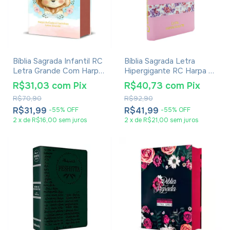
Bíblia Sagrada Infantil RC
Bíblia Sagrada Letra
Letra Grande Com Harpa
Hipergigante RC Harpa E
Avivada E Corinhos Capa
Corinhos Capa Zíper
R$31,03
com
Pix
R$40,73
com
Pix
Dura Pequena Leão
Rosa Claro
R$70,90
R$92,90
Aquarela
R$31,99
R$41,99
-
55
%
OFF
-
55
%
OFF
2
x
de
R$16,00
sem juros
2
x
de
R$21,00
sem juros