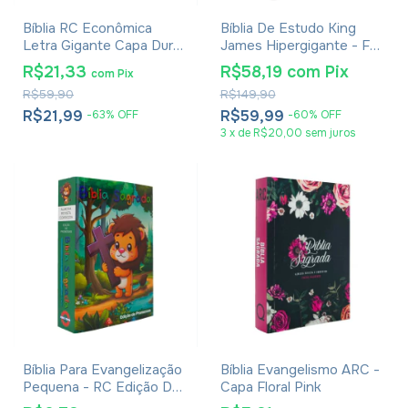
Bíblia RC Econômica
Bíblia De Estudo King
Letra Gigante Capa Dura
James Hipergigante - Full
Com Harpa E Corinhos
Color - Capa Dura
R$21,33
R$58,19
com
Pix
com
Pix
Leão Rei dos Reis
Vintage
R$59,90
R$149,90
R$21,99
R$59,99
-
63
%
OFF
-
60
%
OFF
3
x
de
R$20,00
sem juros
Bíblia Para Evangelização
Bíblia Evangelismo ARC -
Pequena - RC Edição De
Capa Floral Pink
Promessas - Capa