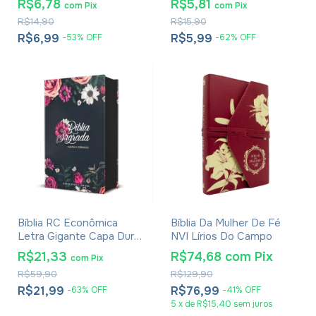
R$6,78
R$5,81
com
Pix
com
Pix
Infantil
R$14,90
R$15,90
R$6,99
R$5,99
-
53
%
OFF
-
62
%
OFF
Bíblia RC Econômica
Bíblia Da Mulher De Fé
Letra Gigante Capa Dura
NVI Lírios Do Campo
Com Harpa E Corinhos
R$21,33
R$74,68
com
Pix
com
Pix
Flores Pink
R$59,90
R$129,90
R$21,99
R$76,99
-
63
%
OFF
-
41
%
OFF
5
x
de
R$15,40
sem juros