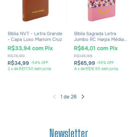
Bíblia NVT - Letra Grande
Bíblia Sagrada Letra
- Capa Luxo Marrom Cruz
Jumbo RC Harpa Média
Zíper Rosa Claro
R$33,94
com
Pix
R$64,01
com
Pix
R$76,90
R$145,99
R$34,99
R$65,99
-
54
%
OFF
-
55
%
OFF
2
x
de
R$17,50
sem juros
4
x
de
R$16,50
sem juros
1
de
28
Newsletter