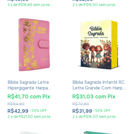
3
x
de
R$16,66
sem juros
2
x
de
R$16,50
sem juros
Bíblia Sagrada Letra
Bíblia Sagrada Infantil RC
Hipergigante Harpa
Letra Grande Com Harpa
Avivada E Corinhos -
Avivada E Corinhos Capa
R$41,70
com
Pix
R$31,03
com
Pix
Carteira Rosa Claro
Dura Pequena Crianças
R$94,90
R$70,90
Jardim
R$42,99
R$31,99
-
55
%
OFF
-
55
%
OFF
2
x
de
R$21,50
sem juros
2
x
de
R$16,00
sem juros