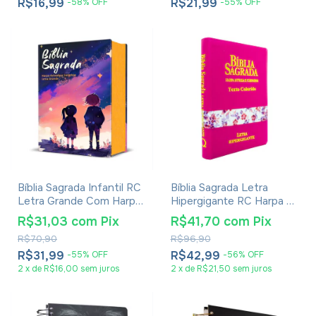
R$16,99
R$21,99
-
58
%
OFF
-
55
%
OFF
Bíblia Sagrada Infantil RC
Bíblia Sagrada Letra
Letra Grande Com Harpa
Hipergigante RC Harpa E
Avivada E Corinhos Capa
Corinhos Capa Zíper Pink
R$31,03
com
Pix
R$41,70
com
Pix
Dura Pequena Estrelas
R$70,90
R$96,90
R$31,99
R$42,99
-
55
%
OFF
-
56
%
OFF
2
x
de
R$16,00
sem juros
2
x
de
R$21,50
sem juros