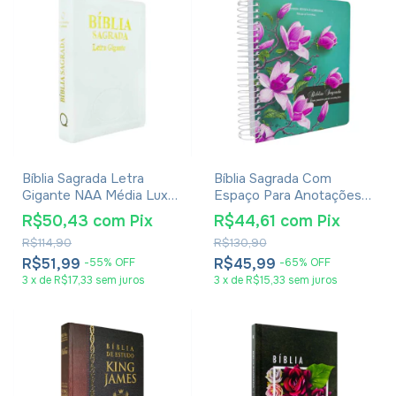
Bíblia Sagrada Letra
Bíblia Sagrada Com
Gigante NAA Média Luxo
Espaço Para Anotações
Com Índice
Harpa Avivada E Corinhos
R$50,43
com
Pix
R$44,61
com
Pix
Flores Pink
R$114,90
R$130,90
R$51,99
R$45,99
-
55
%
OFF
-
65
%
OFF
3
x
de
R$17,33
sem juros
3
x
de
R$15,33
sem juros