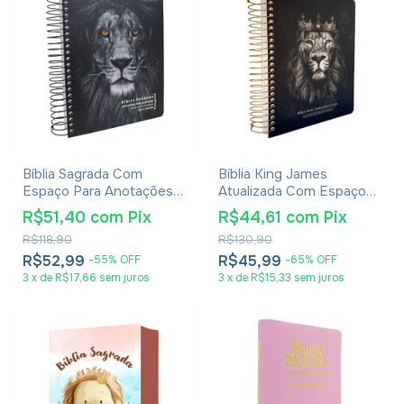
Bíblia Sagrada Com
Bíblia King James
Espaço Para Anotações
Atualizada Com Espaço
Harpa Avivada E Corinhos
Para Anotações Leão Rei
R$51,40
com
Pix
R$44,61
com
Pix
Leão PB
Dos Reis
R$118,90
R$130,90
R$52,99
R$45,99
-
55
%
OFF
-
65
%
OFF
3
x
de
R$17,66
sem juros
3
x
de
R$15,33
sem juros