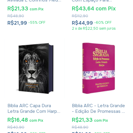
Avivada E Corinhos Média
Com Espaço Para
Capa Dura Leão Glória
Anotações Flores
R$21,33
R$43,64
com
Pix
com
Pix
Aquarela
R$48,90
R$112,90
R$21,99
R$44,99
-
55
%
OFF
-
60
%
OFF
2
x
de
R$22,50
sem juros
Bíblia ARC Capa Dura
Bíblia ARC - Letra Grande
Letra Grande Com Harpa
- Edição De Promessas -
- Textos Coloridos - Leão
Palavras De Jesus Em
R$16,48
R$21,33
com
Pix
com
Pix
PB
Vermelho - Harpa - Capa
R$40,90
R$48,90
Zíper Tricolor Pink