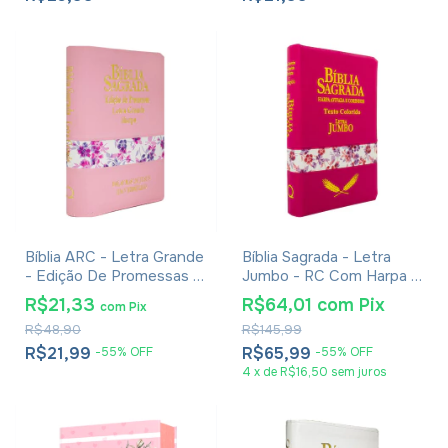
Bíblia ARC - Letra Grande
Bíblia Sagrada - Letra
- Edição De Promessas -
Jumbo - RC Com Harpa E
Palavras De Jesus Em
Ziper Pink
R$21,33
R$64,01
com
Pix
com
Pix
Vermelho - Harpa - Capa
R$48,90
R$145,99
Zíper Tricolor Rosa
R$21,99
R$65,99
-
55
%
OFF
-
55
%
OFF
4
x
de
R$16,50
sem juros