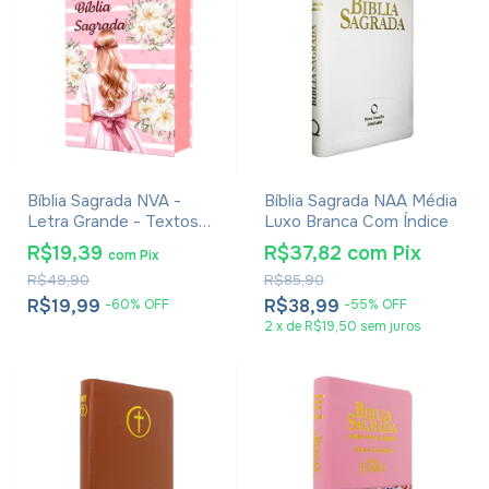
Bíblia Sagrada NVA -
Bíblia Sagrada NAA Média
Letra Grande - Textos
Luxo Branca Com Índice
Coloridos - Capa Dura
R$19,39
R$37,82
com
Pix
com
Pix
Menina Rosa
R$49,90
R$85,90
R$19,99
R$38,99
-
60
%
OFF
-
55
%
OFF
2
x
de
R$19,50
sem juros