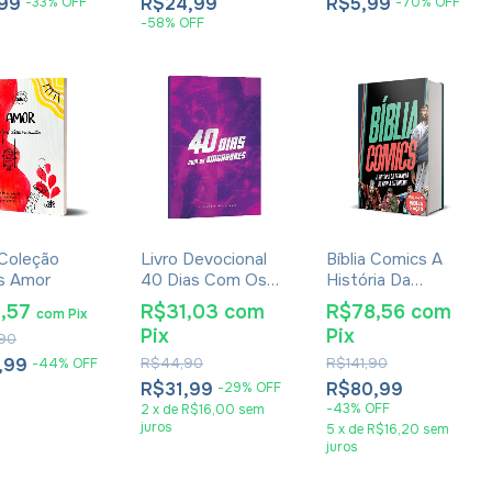
,99
R$24,99
R$5,99
-
33
%
OFF
-
70
%
OFF
-
58
%
OFF
 Coleção
Livro Devocional
Bíblia Comics A
os Amor
40 Dias Com Os
História Da
Vingadores -
Redenção Do
3,57
R$31,03
com
R$78,56
com
com
Pix
Eduardo Medeiros
Éden À Eternidade
Pix
Pix
90
Preta
,99
R$44,90
R$141,90
-
44
%
OFF
R$31,99
R$80,99
-
29
%
OFF
-
43
%
OFF
2
x
de
R$16,00
sem
juros
5
x
de
R$16,20
sem
juros