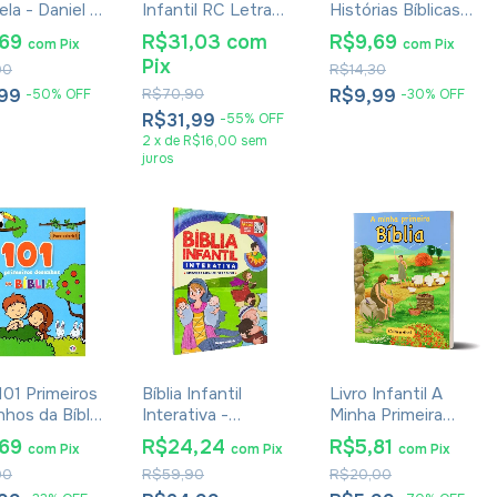
ela - Daniel E
Infantil RC Letra
Histórias Bíblicas
eões
Grande Com Harpa
Ilustradas &
,69
R$31,03
com
R$9,69
com
Pix
com
Pix
Avivada E
Narradas
Pix
90
R$14,30
Corinhos Capa
Dura Pequena
,99
R$70,90
R$9,99
-
50
%
OFF
-
30
%
OFF
Crianças Jardim
R$31,99
-
55
%
OFF
2
x
de
R$16,00
sem
juros
101 Primeiros
Bíblia Infantil
Livro Infantil A
hos da Bíblia
Interativa -
Minha Primeira
nda Cultural
Geovana Muniz
Bíblia Caim E Abel
,69
R$24,24
R$5,81
com
Pix
com
Pix
com
Pix
90
R$59,90
R$20,00