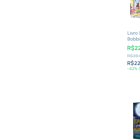
Livro 
Bobbi
Dia P
R$2
R$39,
R$22
-
42
%