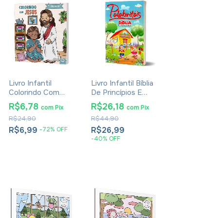
Livro Infantil
Livro Infantil Bíblia
Colorindo Com
De Princípios E
Jesus
Valores Palabritas
R$6,78
R$26,18
com
Pix
com
Pix
R$24,90
R$44,90
R$6,99
R$26,99
-
72
%
OFF
-
40
%
OFF