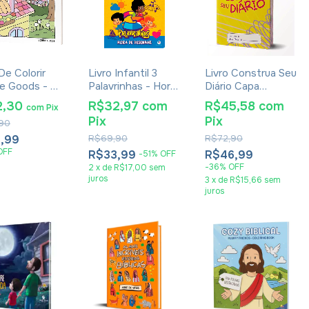
De Colorir
Livro Infantil 3
Livro Construa Seu
e Goods - Do
Palavrinhas - Hora
Diário Capa
ara A Noite
de Desenhar |
Amarela - Jey Reis
2,30
R$32,97
com
R$45,58
com
com
Pix
Lousa Magnética
Pix
Pix
90
,99
R$69,90
R$72,90
OFF
R$33,99
R$46,99
-
51
%
OFF
-
36
%
OFF
2
x
de
R$17,00
sem
juros
3
x
de
R$15,66
sem
juros