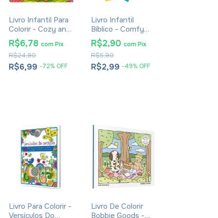
Livro Infantil Para
Livro Infantil
Colorir - Cozy and
Bíblico - Comfy
Biblical
And Cozy 4 Cards
R$6,78
R$2,90
com
Pix
com
Pix
Para Colorir e
R$24,90
R$5,90
Colecionar
R$6,99
R$2,99
-
72
%
OFF
-
49
%
OFF
Livro Para Colorir -
Livro De Colorir
Versículos Do
Bobbie Goods -