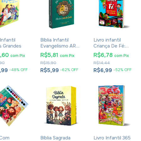
 Infantil
Bíblia Infantil
Livro infantil
s Grandes
Evangelismo ARC
Criança De Fé:
- Capa Leão de
História Da Bíblia
2,60
R$5,81
R$6,78
com
Pix
com
Pix
com
Pix
Judá
90
R$15,90
R$14,44
,99
R$5,99
R$6,99
-
48
%
OFF
-
62
%
OFF
-
52
%
OFF
 Com
Bíblia Sagrada
Livro Infantil 365