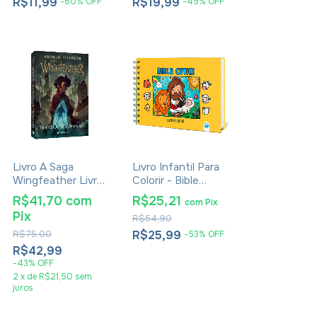
R$11,99
R$19,99
-
60
%
OFF
-
49
%
OFF
Livro A Saga
Livro Infantil Para
Wingfeather Livro
Colorir - Bible
2 Norte! Ou Seja
Cuties
R$41,70
com
R$25,21
com
Pix
Devorado -
Pix
R$54,90
Andrew Peterson
R$75,00
R$25,99
-
53
%
OFF
R$42,99
-
43
%
OFF
2
x
de
R$21,50
sem
juros