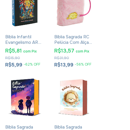
Bíblia Infantil
Bíblia Sagrada RC
Evangelismo ARC
Pelúcia Com Alça
- Capa Lion Kids
Rosa
R$5,81
R$13,57
com
Pix
com
Pix
R$15,90
R$31,90
R$5,99
R$13,99
-
62
%
OFF
-
56
%
OFF
Bíblia Sagrada
Bíblia Sagrada