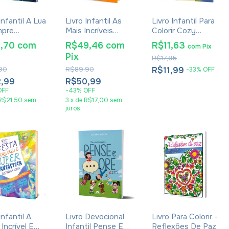
Infantil A Lua
Livro Infantil As
Livro Infantil Para
mpre
Mais Incríveis
Colorir Cozy
nda -
Histórias Bíblicas -
Biblical - Fluffy
1,70
com
R$49,46
com
R$11,63
com
Pix
han Gibson
Anne De Vries
Friends
Pix
R$17,95
90
R$89,90
R$11,99
-
33
%
OFF
,99
R$50,99
OFF
-
43
%
OFF
R$21,50
sem
3
x
de
R$17,00
sem
juros
Infantil A
Livro Devocional
Livro Para Colorir -
Incrível E
Infantil Pense E
Reflexões De Paz