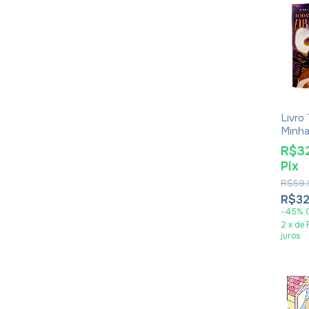
Livro
Minha
Gabrie
R$3
Pix
R$59,
R$32
-
45
%
2
x
de
juros