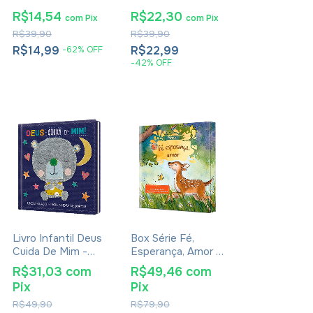
Coração
Dias Quentes
R$14,54
R$22,30
com
Pix
com
Pix
R$39,90
R$39,90
R$14,99
R$22,99
-
62
%
OFF
-
42
%
OFF
Livro Infantil Deus
Box Série Fé,
Cuida De Mim -
Esperança, Amor -
Lindas Orações
Amy Parker
R$31,03
com
R$49,46
com
Para A Hora De
Pix
Pix
Dormir
R$49,90
R$79,90