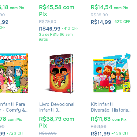
fantástica
Ore Kids - Diego
6,18
R$45,58
com
R$14,54
com
Pix
com
Pix
Nunca Acaba
Menin
Pix
90
R$39,90
i Eareckson
E Catalina
,99
R$79,90
R$14,99
-
62
%
OFF
erri
OFF
R$46,99
-
41
%
OFF
3
x
de
R$15,66
sem
juros
Infantil Para
Livro Devocional
Kit Infantil
ir - Comfy &
Infantil 3
Diversão: Histórias
al
Palavrinhas -
Da Bíblia - Raquel
,78
R$38,79
com
R$11,63
com
Pix
com
Pix
Vinicius A. Miranda
Almeida, Jefferson
Pix
90
R$21,99
E Kleverton
Ferreira
Monteiro
,99
R$69,90
R$11,99
-
72
%
OFF
-
45
%
OFF