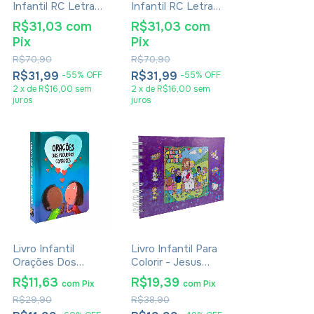
Infantil RC Letra
Infantil RC Letra
Grande Com Harpa
Grande Com Harpa
R$31,03
com
R$31,03
com
Avivada E
Avivada E
Pix
Pix
Corinhos Capa
Corinhos Capa
Dura Pequena
Dura Pequena
R$70,90
R$70,90
Estrelas
Leão Aquarela
R$31,99
R$31,99
-
55
%
OFF
-
55
%
OFF
2
x
de
R$16,00
sem
2
x
de
R$16,00
sem
juros
juros
Livro Infantil
Livro Infantil Para
Orações Dos
Colorir - Jesus
Pequenos
Meu Amigo Fiel -
R$11,63
R$19,39
com
Pix
com
Pix
Corações
Capa Espiral
R$29,90
R$38,90
Grande Roxo