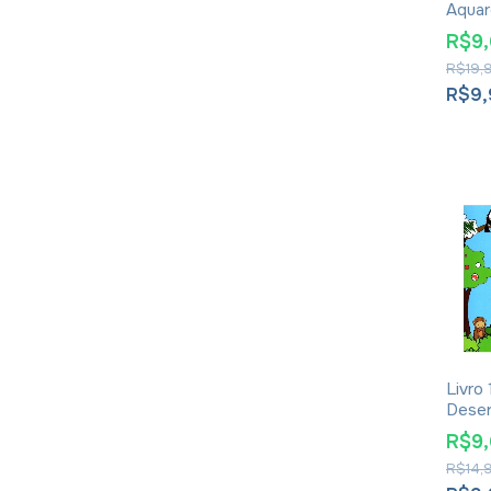
Aquar
Os L
R$9
R$19,
R$9
Livro 
Desen
- Cira
R$9
R$14,