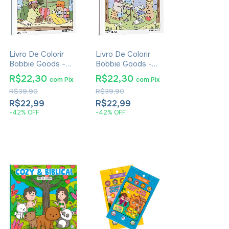
Livro De Colorir
Livro De Colorir
Bobbie Goods -
Bobbie Goods -
Dias Frios
Isso e Aquilo
R$22,30
R$22,30
com
Pix
com
Pix
R$39,90
R$39,90
R$22,99
R$22,99
-
42
%
OFF
-
42
%
OFF