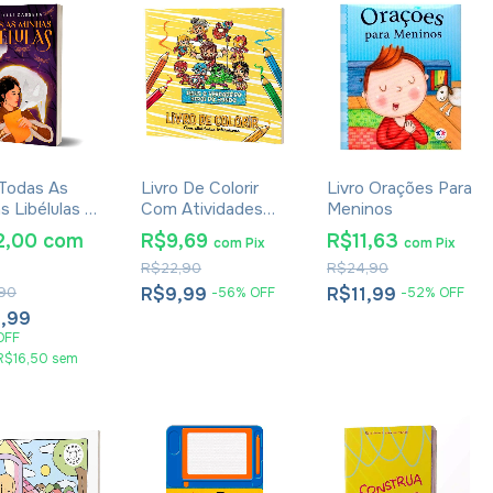
 Todas As
Livro De Colorir
Livro Orações Para
s Libélulas -
Com Atividades
Meninos
lli Casseta
Interativas - Jesus,
2,00
com
R$9,69
R$11,63
com
Pix
com
Pix
O Verdadeiro Herói
R$22,90
R$24,90
Do Mundo
90
R$9,99
R$11,99
-
56
%
OFF
-
52
%
OFF
,99
OFF
R$16,50
sem