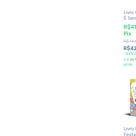
Livro 
É Se
Redo
R$4
Jonat
Pix
R$74,
R$42
-
43
%
2
x
de
juros
Livro 
Festa 