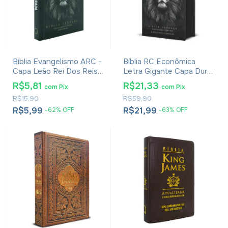
Bíblia Evangelismo ARC -
Bíblia RC Econômica
Capa Leão Rei Dos Reis -
Letra Gigante Capa Dura
Edição De Bolso
Com Harpa E Corinhos
R$5,81
R$21,33
com
Pix
com
Pix
Leão Rei dos Reis
R$15,90
R$59,90
R$5,99
R$21,99
-
62
%
OFF
-
63
%
OFF