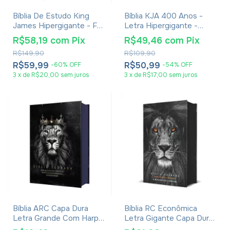
Bíblia De Estudo King
Bíblia KJA 400 Anos -
James Hipergigante - Full
Letra Hipergigante -
Color - Capa Dura
Capa Luxo Marrom
R$58,19
com
Pix
R$49,46
com
Pix
Vintage
R$149,90
R$109,90
R$59,99
R$50,99
-
60
%
OFF
-
54
%
OFF
3
x
de
R$20,00
sem juros
3
x
de
R$17,00
sem juros
Bíblia ARC Capa Dura
Bíblia RC Econômica
Letra Grande Com Harpa
Letra Gigante Capa Dura
- Textos Coloridos - Leão
Com Harpa E Corinhos