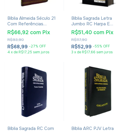
Bíblia Almeida Século 21
Bíblia Sagrada Letra
Com Referências
Jumbo RC Harpa E
Cruzadas - Capa Luxo
Corinhos Grande Capa
R$66,92
com
Pix
R$51,40
com
Pix
Couro Bordô
Dura Rei Dos Reis
R$93,90
R$117,90
R$68,99
R$52,99
-
27
%
OFF
-
55
%
OFF
4
x
de
R$17,25
sem juros
3
x
de
R$17,66
sem juros
Bíblia Sagrada RC Com
Bíblia ARC PJV Letra