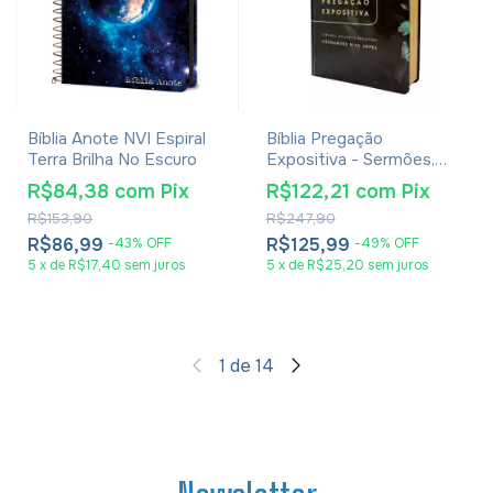
Bíblia Anote NVI Espiral
Bíblia Pregação
Terra Brilha No Escuro
Expositiva - Sermões,
Estudos e Reflexões -
R$84,38
com
Pix
R$122,21
com
Pix
Hernandes Dias Lopes -
R$153,90
R$247,90
RA Capa Dura Harmonia
R$86,99
R$125,99
-
43
%
OFF
-
49
%
OFF
5
x
de
R$17,40
sem juros
5
x
de
R$25,20
sem juros
1
de
14