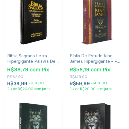
Bíblia Sagrada Letra
Bíblia De Estudo King
Hipergigante Palavra De
James Hipergigante - Full
Jesus Em Vermelho Com
Color - Capa Dura
R$38,79
com
Pix
R$58,19
com
Pix
Harpa Zíper Preta
Tradicional
R$62,90
R$149,90
R$39,99
R$59,99
-
36
%
OFF
-
60
%
OFF
2
x
de
R$20,00
sem juros
3
x
de
R$20,00
sem juros