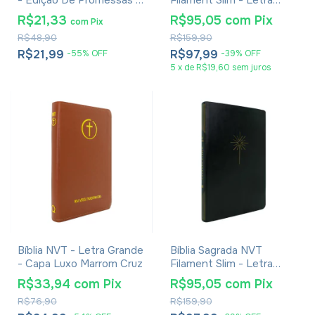
- Edição De Promessas -
Filament Slim - Letra
Palavras De Jesus Em
Grande - Capa Luxo
R$21,33
R$95,05
com
Pix
com
Pix
Vermelho - Harpa - Capa
Marrom
R$48,90
R$159,90
Zíper Tricolor Rosa
R$21,99
R$97,99
-
55
%
OFF
-
39
%
OFF
5
x
de
R$19,60
sem juros
Bíblia NVT - Letra Grande
Bíblia Sagrada NVT
- Capa Luxo Marrom Cruz
Filament Slim - Letra
Grande - Capa Luxo
R$33,94
com
Pix
R$95,05
com
Pix
Preta
R$76,90
R$159,90