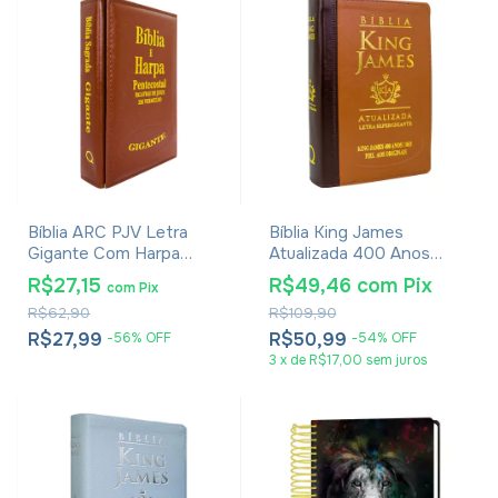
Bíblia ARC PJV Letra
Bíblia King James
Gigante Com Harpa
Atualizada 400 Anos
Avivada E Corinhos -
Letra Hipergigante - Luxo
R$27,15
R$49,46
com
Pix
com
Pix
Capa Carteira Marrom
Marrom Bicolor
R$62,90
R$109,90
R$27,99
R$50,99
-
56
%
OFF
-
54
%
OFF
3
x
de
R$17,00
sem juros