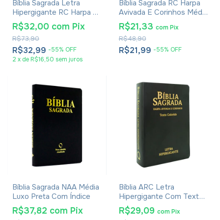
Bíblia Sagrada Letra
Bíblia Sagrada RC Harpa
Hipergigante RC Harpa E
Avivada E Corinhos Média
Corinhos Média Capa
Capa Dura Leão Glória
R$32,00
com
Pix
R$21,33
com
Pix
Dura Lion Colors
R$73,90
R$48,90
R$32,99
R$21,99
-
55
%
OFF
-
55
%
OFF
2
x
de
R$16,50
sem juros
Bíblia Sagrada NAA Média
Bíblia ARC Letra
Luxo Preta Com Índice
Hipergigante Com Textos
Coloridos, Harpa E
R$37,82
com
Pix
R$29,09
com
Pix
Corinhos - Capa Luxo