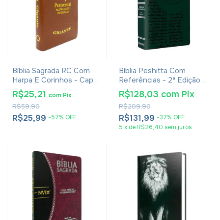
Bíblia Sagrada RC Com
Bíblia Peshitta Com
Harpa E Corinhos - Capa
Referências - 2ª Edição -
Luxo Veneza Whisk
Verde
R$25,21
R$128,03
com
Pix
com
Pix
R$59,90
R$209,90
R$25,99
R$131,99
-
57
%
OFF
-
37
%
OFF
5
x
de
R$26,40
sem juros