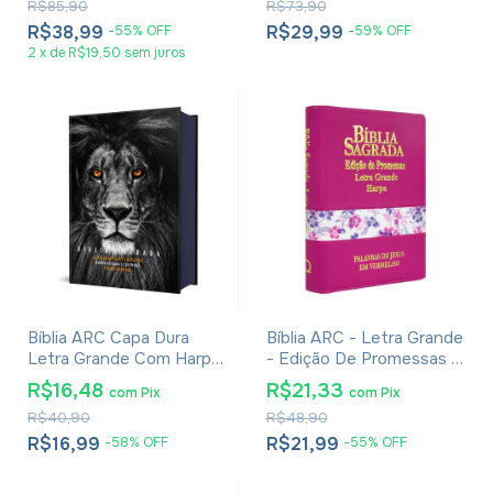
R$85,90
R$73,90
Preta
R$38,99
R$29,99
-
55
%
OFF
-
59
%
OFF
2
x
de
R$19,50
sem juros
Bíblia ARC Capa Dura
Bíblia ARC - Letra Grande
Letra Grande Com Harpa
- Edição De Promessas -
- Textos Coloridos - Leão
Palavras De Jesus Em
R$16,48
R$21,33
com
Pix
com
Pix
PB
Vermelho - Harpa - Capa
R$40,90
R$48,90
Zíper Tricolor Pink
R$16,99
R$21,99
-
58
%
OFF
-
55
%
OFF