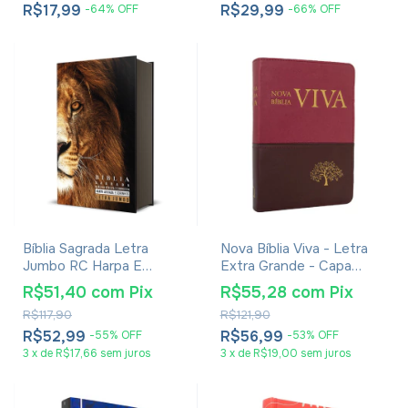
R$17,99
R$29,99
-
64
%
OFF
-
66
%
OFF
Bíblia Sagrada Letra
Nova Bíblia Viva - Letra
Jumbo RC Harpa E
Extra Grande - Capa
Corinhos Grande Capa
Bordo e Marrom
R$51,40
com
Pix
R$55,28
com
Pix
Dura Leão Dourado
R$117,90
R$121,90
R$52,99
R$56,99
-
55
%
OFF
-
53
%
OFF
3
x
de
R$17,66
sem juros
3
x
de
R$19,00
sem juros