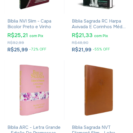
Bíblia NVI Slim - Capa
Bíblia Sagrada RC Harpa
Bicolor Preto e Vinho
Avivada E Corinhos Média
Capa Dura Leão Isaías
R$25,21
R$21,33
com
Pix
com
Pix
R$92,99
R$48,90
R$25,99
R$21,99
-
72
%
OFF
-
55
%
OFF
Bíblia ARC - Letra Grande
Bíblia Sagrada NVT