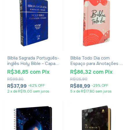
Bíblia Sagrada Português-
Bíblia Todo Dia com
inglês Holy Bible - Capa
Espaço para Anotações -
Azul
Capa Dura Aquarela - AM
R$36,85
com
Pix
R$86,32
com
Pix
R$99,80
R$125,90
R$37,99
R$88,99
-
62
%
OFF
-
29
%
OFF
2
x
de
R$19,00
sem juros
5
x
de
R$17,80
sem juros