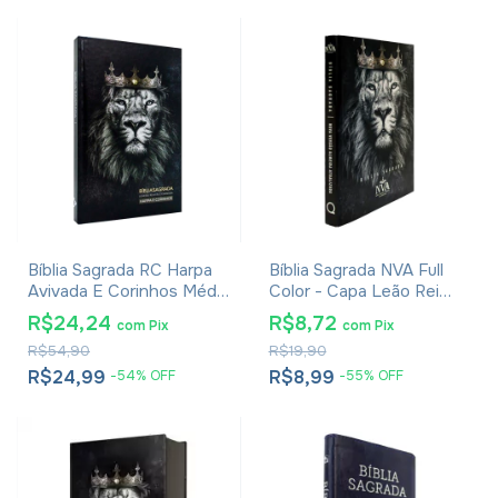
Bíblia Sagrada RC Harpa
Bíblia Sagrada NVA Full
Avivada E Corinhos Média
Color - Capa Leão Rei
Capa Dura Leão Rei Dos
Dos Reis
R$24,24
R$8,72
com
Pix
com
Pix
Reis
R$54,90
R$19,90
R$24,99
R$8,99
-
54
%
OFF
-
55
%
OFF