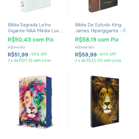
Bíblia Sagrada Letra
Bíblia De Estudo King
Gigante NAA Média Luxo
James Hipergigante - Full
Com Índice
Color - Capa Dura Bicolor
R$50,43
com
Pix
R$58,19
com
Pix
R$114,90
R$149,90
R$51,99
R$59,99
-
55
%
OFF
-
60
%
OFF
3
x
de
R$17,33
sem juros
3
x
de
R$20,00
sem juros