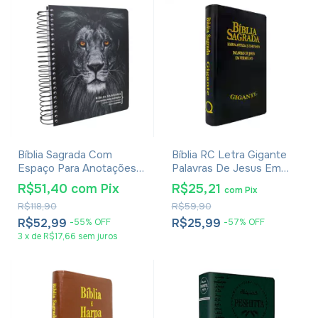
Bíblia Sagrada Com
Bíblia RC Letra Gigante
Espaço Para Anotações
Palavras De Jesus Em
Harpa Avivada E Corinhos
Vermelho Harpa E
R$51,40
com
Pix
R$25,21
com
Pix
Leão PB
Corinhos - Capa Luxo
R$118,90
R$59,90
Preta
R$52,99
R$25,99
-
55
%
OFF
-
57
%
OFF
3
x
de
R$17,66
sem juros