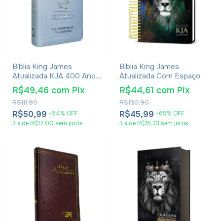
Bíblia King James
Bíblia King James
Atualizada KJA 400 Anos
Atualizada Com Espaço
- Letra Hipergigante -
Para Anotações Leão
R$49,46
com
Pix
R$44,61
com
Pix
Capa Luxo Azul
Glória E Honra
R$111,90
R$130,90
R$50,99
R$45,99
-
54
%
OFF
-
65
%
OFF
3
x
de
R$17,00
sem juros
3
x
de
R$15,33
sem juros