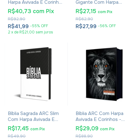
Harpa Avivada E Corinhos
Gigante Com Harpa
- Capa Zíper Azul
Avivada E Corinhos -
R$40,73
com
Pix
R$27,15
com
Pix
Capa Carteira Preta
R$92,90
R$62,90
R$41,99
R$27,99
-
55
%
OFF
-
56
%
OFF
2
x
de
R$21,00
sem juros
Bíblia Sagrada ARC Slim
Bíblia ARC Com Harpa
Com Harpa Avivada E
Avivada E Corinhos -
Corinhos - Capa Dura
Letra Jumbo - Capa Dura
R$17,45
R$29,09
com
Pix
com
Pix
Alvi-negro
Leão PB
R$49,90
R$88,90