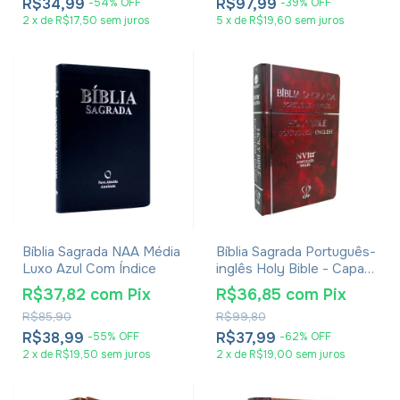
R$34,99
R$97,99
-
54
%
OFF
-
39
%
OFF
2
x
de
R$17,50
sem juros
5
x
de
R$19,60
sem juros
Bíblia Sagrada NAA Média
Bíblia Sagrada Português-
Luxo Azul Com Índice
inglês Holy Bible - Capa
Vermelha
R$37,82
com
Pix
R$36,85
com
Pix
R$85,90
R$99,80
R$38,99
R$37,99
-
55
%
OFF
-
62
%
OFF
2
x
de
R$19,50
sem juros
2
x
de
R$19,00
sem juros