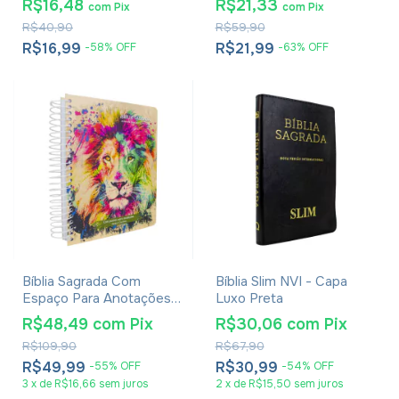
R$16,48
R$21,33
com
Pix
com
Pix
Rei Dos Reis
Leão PB
R$40,90
R$59,90
R$16,99
R$21,99
-
58
%
OFF
-
63
%
OFF
Bíblia Sagrada Com
Bíblia Slim NVI - Capa
Espaço Para Anotações
Luxo Preta
Harpa Avivada E Corinhos
R$48,49
com
Pix
R$30,06
com
Pix
Lion Colors
R$109,90
R$67,90
R$49,99
R$30,99
-
55
%
OFF
-
54
%
OFF
3
x
de
R$16,66
sem juros
2
x
de
R$15,50
sem juros