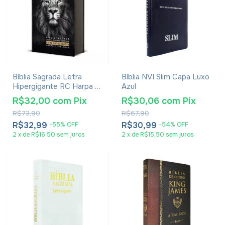
Bíblia Sagrada Letra
Bíblia NVI Slim Capa Luxo
Hipergigante RC Harpa E
Azul
Corinhos Média Capa
R$32,00
com
Pix
R$30,06
com
Pix
Dura Leão Rei Dos Reis
R$73,90
R$67,90
R$32,99
R$30,99
-
55
%
OFF
-
54
%
OFF
2
x
de
R$16,50
sem juros
2
x
de
R$15,50
sem juros