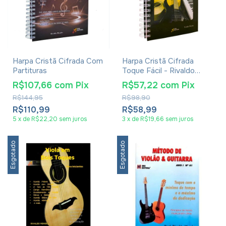
Harpa Cristã Cifrada Com
Harpa Cristã Cifrada
Partituras
Toque Fácil - Rivaldo
Mendes
R$107,66
com
Pix
R$57,22
com
Pix
R$144,95
R$98,90
R$110,99
R$58,99
5
x
de
R$22,20
sem juros
3
x
de
R$19,66
sem juros
Esgotado
Esgotado