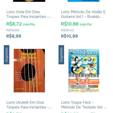
Livro Viola Em Dois
Livro Método De Violão E
Toques Para Iniciantes -
Guitarra Vol.1 - Rivaldo
Rivaldo Mendes
Mendes
R$8,72
R$10,66
com
Pix
com
Pix
R$16,90
R$18,00
R$8,99
R$10,99
Esgotado
Esgotado
Livro Ukulelê Em Dois
Livro Toque Fácil -
Toques Para Iniciantes -
Método De Teclado Vol. 2
Rivaldo Mendes
- Rivaldo Mendes