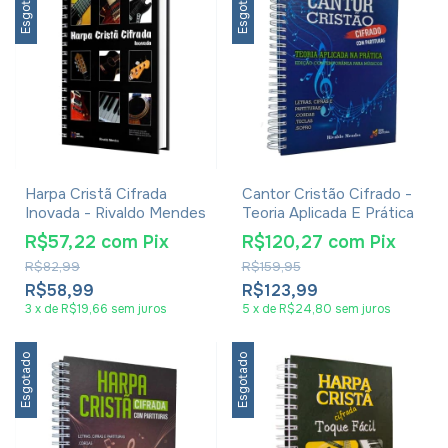
Esgotado
Esgotado
Harpa Cristã Cifrada
Cantor Cristão Cifrado -
Inovada - Rivaldo Mendes
Teoria Aplicada E Prática
R$57,22
com
Pix
R$120,27
com
Pix
R$82,99
R$159,95
R$58,99
R$123,99
3
x
de
R$19,66
sem juros
5
x
de
R$24,80
sem juros
Esgotado
Esgotado