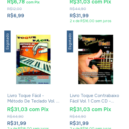
R$6,78
R$31,03
com
Pix
com
Pix
R$12,00
R$44,90
R$6,99
R$31,99
2
x
de
R$16,00
sem juros
Esgotado
Esgotado
Livro Toque Fácil -
Livro Toque Contrabaixo
Método De Teclado Vol. 1
Fácil Vol. 1 Com CD -
- Rivaldo Mendes
Rivaldo Mendes
R$31,03
com
Pix
R$31,03
com
Pix
R$44,90
R$44,90
R$31,99
R$31,99
2
x
de
R$16,00
sem juros
2
x
de
R$16,00
sem juros