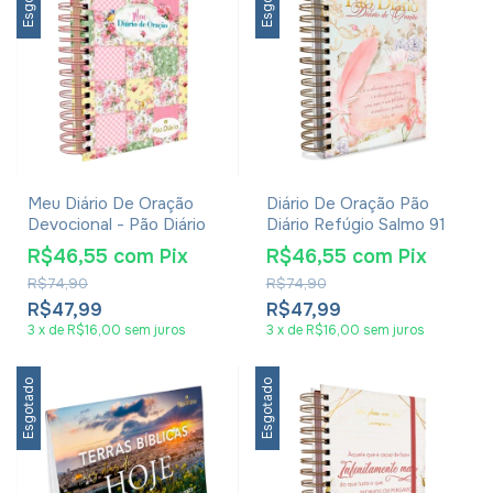
Meu Diário De Oração
Diário De Oração Pão
Devocional - Pão Diário
Diário Refúgio Salmo 91
R$46,55
com
Pix
R$46,55
com
Pix
R$74,90
R$74,90
R$47,99
R$47,99
3
x
de
R$16,00
sem juros
3
x
de
R$16,00
sem juros
Esgotado
Esgotado