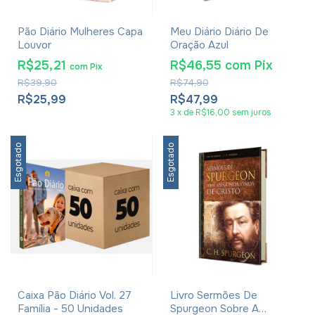
Pão Diário Mulheres Capa
Meu Diário Diário De
Louvor
Oração Azul
R$25,21
R$46,55
com
Pix
com
Pix
R$39,90
R$74,90
R$25,99
R$47,99
3
x
de
R$16,00
sem juros
Esgotado
Esgotado
Caixa Pão Diário Vol. 27
Livro Sermões De
Família - 50 Unidades
Spurgeon Sobre A