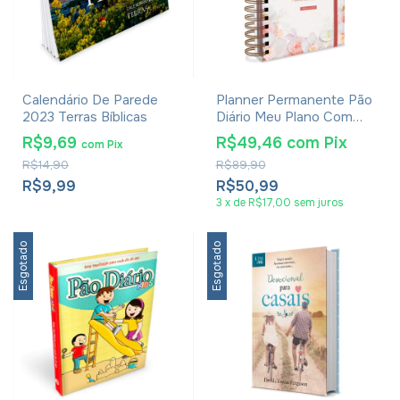
Calendário De Parede
Planner Permanente Pão
2023 Terras Bíblicas
Diário Meu Plano Com
Deus Infinitamente Mais
R$9,69
R$49,46
com
Pix
com
Pix
R$14,90
R$89,90
R$9,99
R$50,99
3
x
de
R$17,00
sem juros
Esgotado
Esgotado