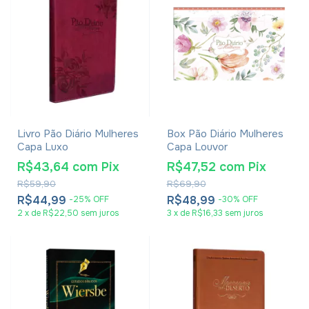
Livro Pão Diário Mulheres
Box Pão Diário Mulheres
Capa Luxo
Capa Louvor
R$43,64
com
Pix
R$47,52
com
Pix
R$59,90
R$69,90
R$44,99
R$48,99
-
25
%
OFF
-
30
%
OFF
2
x
de
R$22,50
sem juros
3
x
de
R$16,33
sem juros