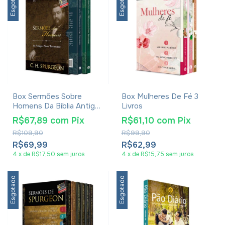
Esgotado
Esgotado
Box Sermões Sobre
Box Mulheres De Fé 3
Homens Da Bíblia Antigo
Livros
E Novo Testamento - C.
R$67,89
com
Pix
R$61,10
com
Pix
H. Spurgeon
R$109,90
R$99,90
R$69,99
R$62,99
4
x
de
R$17,50
sem juros
4
x
de
R$15,75
sem juros
Esgotado
Esgotado