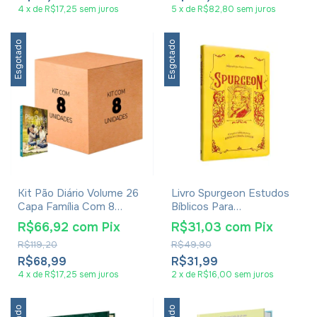
4
x
de
R$17,25
sem juros
5
x
de
R$82,80
sem juros
Esgotado
Esgotado
Kit Pão Diário Volume 26
Livro Spurgeon Estudos
Capa Família Com 8
Bíblicos Para
Unidades
Adolescentes e Jovens
R$66,92
com
Pix
R$31,03
com
Pix
Capa Luxo - Dayse
R$119,20
R$49,90
Fontoura
R$68,99
R$31,99
4
x
de
R$17,25
sem juros
2
x
de
R$16,00
sem juros