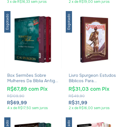
3
x
de
R$16,33
sem juros
2
x
de
R$19,00
sem juros
Esgotado
Esgotado
Box Sermões Sobre
Livro Spurgeon Estudos
Mulheres Da Bíblia Antigo
Bíblicos Para
E Novo Testamento - C.
Adolescentes e Jovens
R$67,89
com
Pix
R$31,03
com
Pix
H. Spurgeon
Capa Dura - Dayse
R$109,90
R$49,90
Fontoura
R$69,99
R$31,99
4
x
de
R$17,50
sem juros
2
x
de
R$16,00
sem juros