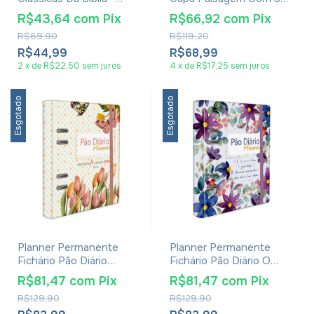
Brittany Sky
Unidades
R$43,64
com
Pix
R$66,92
com
Pix
R$69,90
R$119,20
R$44,99
R$68,99
2
x
de
R$22,50
sem juros
4
x
de
R$17,25
sem juros
Esgotado
Esgotado
Planner Permanente
Planner Permanente
Fichário Pão Diário
Fichário Pão Diário O
Vivemos Por Fé
Senhor É Bom
R$81,47
com
Pix
R$81,47
com
Pix
R$129,90
R$129,90