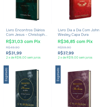
Livro Encontros Diários
Livro Dia a Dia Com John
Com Jesus - Christopher
Wesley Capa Dura
Shaw
R$31,03
com
Pix
R$36,85
com
Pix
R$49,90
R$59,90
R$31,99
R$37,99
2
x
de
R$16,00
sem juros
2
x
de
R$19,00
sem juros
Esgotado
Esgotado