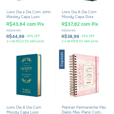
Livro Dia a Dia Com John
Livro Dia A Dia Com
Wesley Capa Luxo
Moody Capa Dura
R$43,64
com
Pix
R$37,82
com
Pix
R$69,90
R$59,90
R$44,99
R$38,99
-
36
%
OFF
-
35
%
OFF
2
x
de
R$22,50
sem juros
2
x
de
R$19,50
sem juros
Esgotado
Livro Dia A Dia Com
Planner Permanente Pão
Moody Capa Luxo
Diário Meu Plano Com