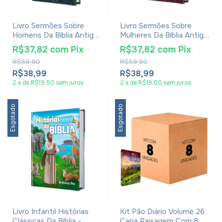
Livro Sermões Sobre
Livro Sermões Sobre
Homens Da Bíblia Antigo
Mulheres Da Bíblia Antigo
Testamento - C. H.
Testamento - C. H.
R$37,82
com
Pix
R$37,82
com
Pix
Spurgeon
Spurgeon
R$59,90
R$59,90
R$38,99
R$38,99
2
x
de
R$19,50
sem juros
2
x
de
R$19,50
sem juros
Esgotado
Esgotado
Livro Infantil Histórias
Kit Pão Diário Volume 26
Clássicas Da Bíblia -
Capa Paisagem Com 8