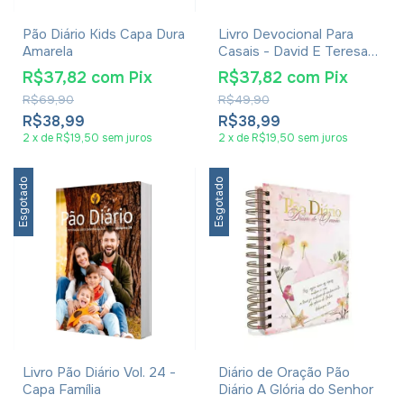
Pão Diário Kids Capa Dura
Livro Devocional Para
Amarela
Casais - David E Teresa
Ferguson - Capa Dura
R$37,82
com
Pix
R$37,82
com
Pix
R$69,90
R$49,90
R$38,99
R$38,99
2
x
de
R$19,50
sem juros
2
x
de
R$19,50
sem juros
Esgotado
Esgotado
Livro Pão Diário Vol. 24 -
Diário de Oração Pão
Capa Família
Diário A Glória do Senhor