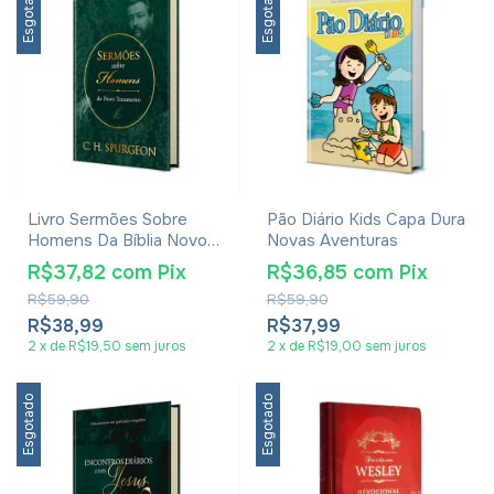
Esgotado
Esgotado
Livro Sermões Sobre
Pão Diário Kids Capa Dura
Homens Da Bíblia Novo
Novas Aventuras
Testamento - C. H.
R$37,82
com
Pix
R$36,85
com
Pix
Spurgeon
R$59,90
R$59,90
R$38,99
R$37,99
2
x
de
R$19,50
sem juros
2
x
de
R$19,00
sem juros
Esgotado
Esgotado