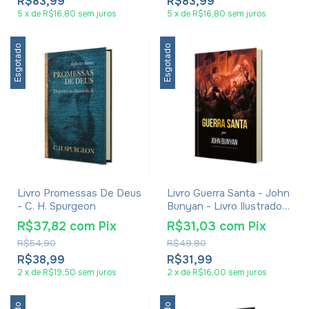
R$83,99
R$83,99
5
x
de
R$16,80
sem juros
5
x
de
R$16,80
sem juros
Esgotado
Esgotado
Livro Promessas De Deus
Livro Guerra Santa - John
- C. H. Spurgeon
Bunyan - Livro Ilustrado
Capa Brochura
R$37,82
com
Pix
R$31,03
com
Pix
R$54,90
R$49,90
R$38,99
R$31,99
2
x
de
R$19,50
sem juros
2
x
de
R$16,00
sem juros