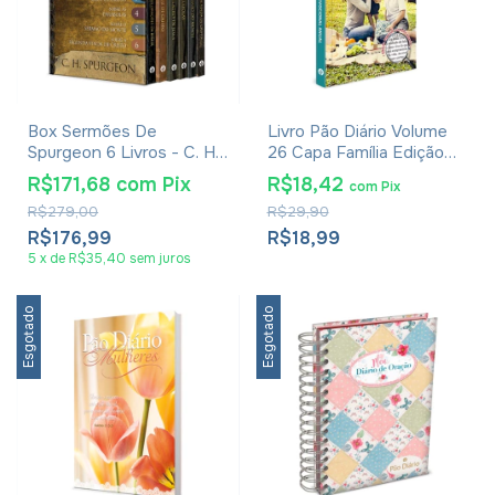
Box Sermões De
Livro Pão Diário Volume
Spurgeon 6 Livros - C. H.
26 Capa Família Edição
Spurgeon
Especial Letra Gigante
R$171,68
com
Pix
R$18,42
com
Pix
R$279,00
R$29,90
R$176,99
R$18,99
5
x
de
R$35,40
sem juros
Esgotado
Esgotado