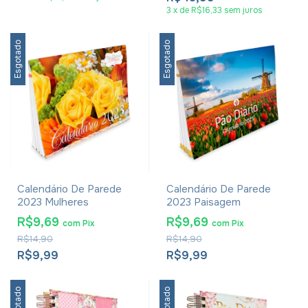
3
x
de
R$16,33
sem juros
Esgotado
Esgotado
Calendário De Parede
Calendário De Parede
2023 Mulheres
2023 Paisagem
R$9,69
R$9,69
com
Pix
com
Pix
R$14,90
R$14,90
R$9,99
R$9,99
Esgotado
Esgotado