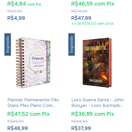
R$4,84
R$46,55
com
Pix
com
Pix
R$12,90
R$74,90
R$4,99
R$47,99
3
x
de
R$16,00
sem juros
Esgotado
Esgotado
Planner Permanente Pão
Livro Guerra Santa - John
Diário Meu Plano Com
Bunyan - Livro Ilustrado
Deus Tua Palavra É
Capa Dura
R$47,52
com
Pix
R$36,85
com
Pix
Lâmpada
R$89,90
R$59,90
R$48,99
R$37,99