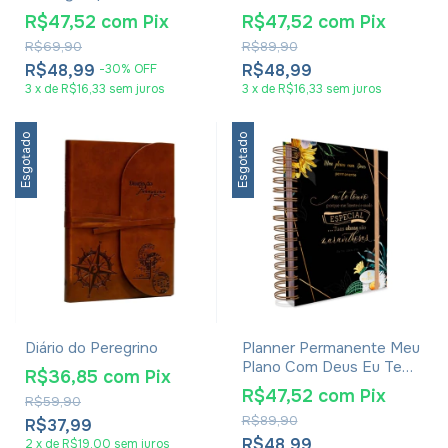
Deus Minha Herança
R$47,52
com
Pix
R$47,52
com
Pix
R$69,90
R$89,90
R$48,99
R$48,99
-
30
%
OFF
3
x
de
R$16,33
sem juros
3
x
de
R$16,33
sem juros
Esgotado
Esgotado
Diário do Peregrino
Planner Permanente Meu
Plano Com Deus Eu Te
R$36,85
com
Pix
Louvo
R$47,52
com
Pix
R$59,90
R$89,90
R$37,99
R$48,99
2
x
de
R$19,00
sem juros