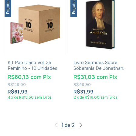
Esgotado
Esgotado
Kit Pão Diário Vol. 25
Livro Sermões Sobre
Feminino - 10 Unidades
Soberania De Jonathan
Edwards
R$60,13
com
Pix
R$31,03
com
Pix
R$129,00
R$49,90
R$61,99
R$31,99
4
x
de
R$15,50
sem juros
2
x
de
R$16,00
sem juros
1
de
2