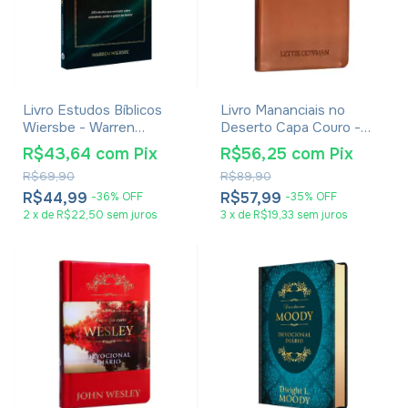
Livro Estudos Bíblicos
Livro Mananciais no
Wiersbe - Warren
Deserto Capa Couro -
Wiersbe
Lettie Cowman
R$43,64
com
Pix
R$56,25
com
Pix
R$69,90
R$89,90
R$44,99
R$57,99
-
36
%
OFF
-
35
%
OFF
2
x
de
R$22,50
sem juros
3
x
de
R$19,33
sem juros