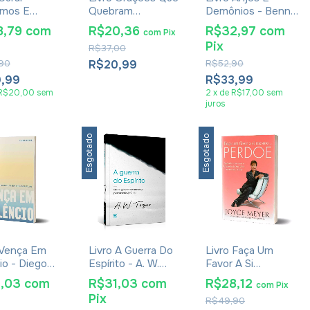
rmos E
Quebram
Demônios - Benny
sai Demônios
Maldições - John
Hinn
8,79
com
R$20,36
R$32,97
com
com
Pix
L. Osborn
Eckhardt
Pix
R$37,00
90
R$20,99
R$52,90
9,99
R$33,99
R$20,00
sem
2
x
de
R$17,00
sem
juros
Esgotado
Esgotado
 Vença Em
Livro A Guerra Do
Livro Faça Um
io - Diego
Espírito - A. W.
Favor A Si
n
Tozer
Mesmo...Perdoe -
1,03
com
R$31,03
com
R$28,12
com
Pix
Joyce Meyer
Pix
R$49,90