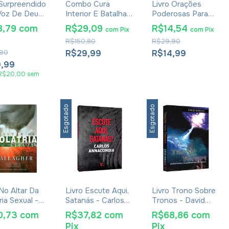
 Surpreendido
Combo Cura
Livro Orações
Voz De Deus
Interior E Batalha
Poderosas Para
k Deere
Espiritual 5 Livros
Vencer Batalhas
8,79
com
R$29,09
R$14,54
com
Pix
com
Pix
Espirituais - Tony
R$150,80
R$29,90
Evans
90
R$29,99
R$14,99
9,99
R$20,00
sem
Esgotado
Esgotado
 No Altar Da
Livro Escute Aqui,
Livro Trono Sobre
ria Sexual -
Satanás - Carlos
Tronos - David
 Gallagher
Annacondia
Rebollo
0,73
com
R$37,82
com
R$68,86
com
Pix
Pix