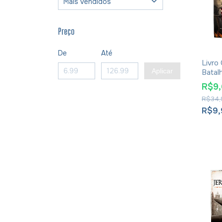
Preço
De
Até
Livro
Aplicar
Batal
Espiri
R$9
Jerem
R$34,
R$9