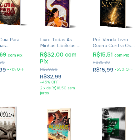
 Guia Para
Livro Todas As
Pré-Venda Livro
has
Minhas Libélulas -
Guerra Contra Os
tuais - David
Gabrielli Casseta
Santos - Jessie
,69
R$32,00
com
R$15,51
com
Pix
com
Pix
iah
Penn-Lewis
Pix
90
R$35,90
,99
R$59,90
R$15,99
-
71
%
OFF
-
55
%
OFF
R$32,99
-
45
%
OFF
2
x
de
R$16,50
sem
juros