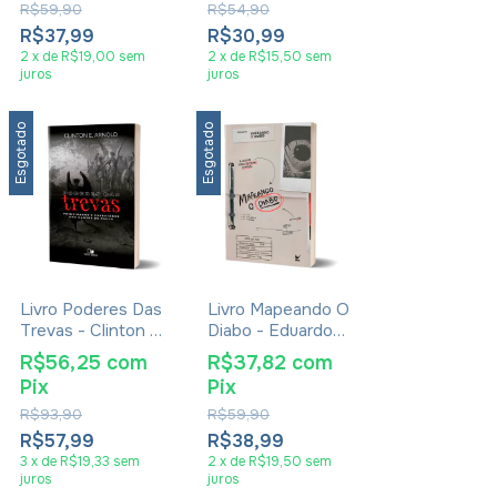
R$59,90
R$54,90
R$37,99
R$30,99
2
x
de
R$19,00
sem
2
x
de
R$15,50
sem
juros
juros
Esgotado
Esgotado
Livro Poderes Das
Livro Mapeando O
Trevas - Clinton E.
Diabo - Eduardo
Arnold
Reis
R$56,25
com
R$37,82
com
Pix
Pix
R$93,90
R$59,90
R$57,99
R$38,99
3
x
de
R$19,33
sem
2
x
de
R$19,50
sem
juros
juros