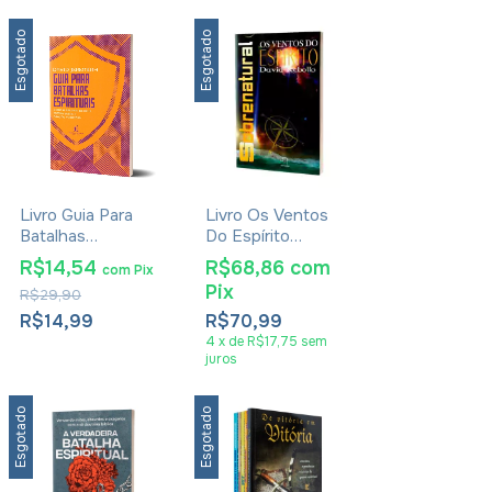
Esgotado
Esgotado
Livro Guia Para
Livro Os Ventos
Batalhas
Do Espírito
Espirituais - David
Sobrenatural -
R$14,54
R$68,86
com
com
Pix
Jeremiah
David Rebollo
Pix
R$29,90
R$14,99
R$70,99
4
x
de
R$17,75
sem
juros
Esgotado
Esgotado