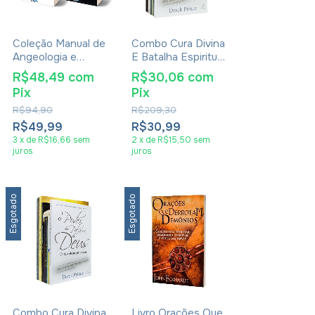
Coleção Manual de
Combo Cura Divina
Angeologia e
E Batalha Espiritual
Demonologia
8 Livros
R$48,49
com
R$30,06
com
Pix
Pix
R$94,90
R$209,30
R$49,99
R$30,99
3
x
de
R$16,66
sem
2
x
de
R$15,50
sem
juros
juros
Esgotado
Esgotado
Combo Cura Divina
Livro Orações Que