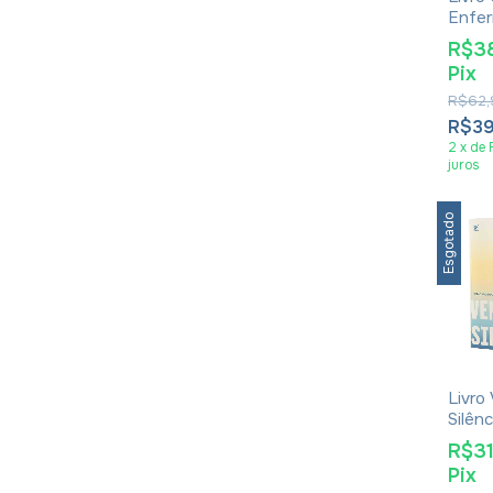
Enfe
Expul
R$3
- T. 
Pix
R$62,
R$3
2
x
de
juros
Esgotado
Livro
Silênc
Meni
R$3
Pix