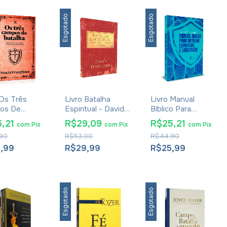
Esgotado
Esgotado
 Os Três
Livro Batalha
Livro Manual
os De
Espiritual - David
Bíblico Para
ha - Francis
Powlison
Batalha Espiritual E
5,21
R$29,09
R$25,21
com
Pix
com
Pix
com
Pix
ipane
Libertação - John
90
R$53,00
R$44,90
Eckhardt
5,99
R$29,99
R$25,99
Esgotado
Esgotado