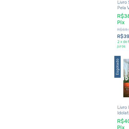
Livro
Pela 
- Jac
R$3
Pix
R$69,
R$3
2
x
de
juros
Esgotado
Livro
Idolat
Steve
R$4
Pix