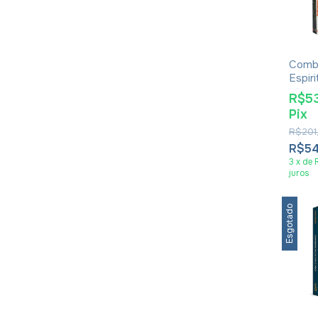
Comb
Espiri
R$5
Pix
R$201
R$5
3
x
de
juros
Esgotado