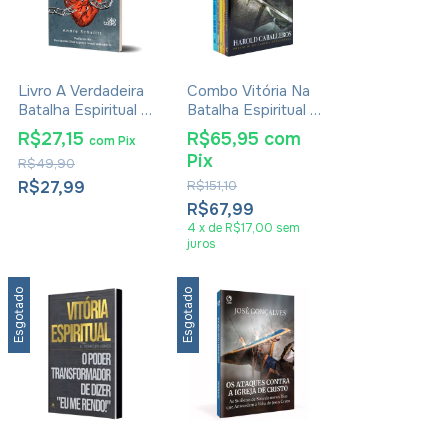
Livro A Verdadeira
Combo Vitória Na
Batalha Espiritual -
Batalha Espiritual 5
André Schalitt
Livros
R$27,15
R$65,95
com
com
Pix
Pix
R$49,90
R$27,99
R$151,10
R$67,99
4
x
de
R$17,00
sem
juros
Esgotado
Esgotado