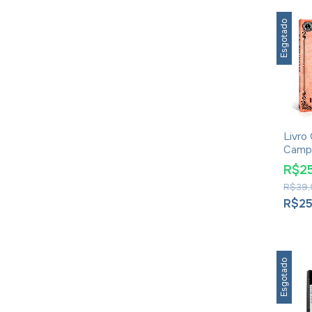
Esgotado
Livro
Camp
Batal
R$2
Frang
R$39,
R$2
Esgotado