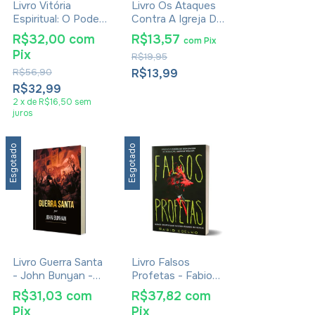
Livro Vitória
Livro Os Ataques
Espiritual: O Poder
Contra A Igreja De
Transformador de
Cristo - José
R$32,00
com
R$13,57
com
Pix
Dizer "Eu me
Gonçalves
Pix
R$19,95
Rendo!" - E.
Stanley Jones
R$56,90
R$13,99
R$32,99
2
x
de
R$16,50
sem
juros
Esgotado
Esgotado
Livro Guerra Santa
Livro Falsos
- John Bunyan -
Profetas - Fabio
Livro Ilustrado
Coelho
R$31,03
com
R$37,82
com
Capa Brochura
Pix
Pix