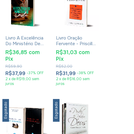
Livro A Excelência
Livro Oração
Do Ministério De
Fervente - Priscilla
Cristo - Gilmar
Shirer
R$36,85
com
R$31,03
com
Vieira Chaves
Pix
Pix
R$59,90
R$52,00
R$37,99
R$31,99
-
37
%
OFF
-
38
%
OFF
2
x
de
R$19,00
sem
2
x
de
R$16,00
sem
juros
juros
Esgotado
Esgotado