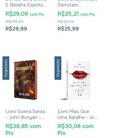
E Batalha Espiritual
Derrotam
7 Livros
Demônios - John
R$29,09
R$25,21
com
Pix
com
Pix
Eckhardt
R$174,30
R$42,32
R$29,99
R$25,99
Esgotado
Esgotado
Livro Guerra Santa
Livro Mais Que
- John Bunyan -
Uma Batalha - Joe
Livro Ilustrado
Rigney
R$36,85
com
R$30,06
com
Capa Dura
Pix
Pix