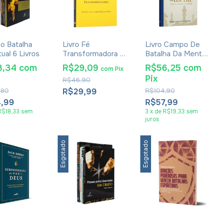
o Batalha
Livro Fé
Livro Campo De
tual 6 Livros
Transformadora -
Batalha Da Mente
A. W. Tozer
Edição 30 Anos -
3,34
com
R$29,09
R$56,25
com
com
Pix
Joyce Meyer
Pix
R$46,90
,80
R$29,99
R$104,90
4,99
R$57,99
R$18,33
sem
3
x
de
R$19,33
sem
juros
Esgotado
Esgotado