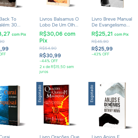
 Back To
Livros Balsamus O
Livro Breve Manual
além: 30
Lobo De Um Olho
De Evangelismo
rias Reais
Só - Karolyne
Estratégico - Jim
3,27
R$30,06
com
R$25,21
com
Pix
com
Pix
Desafiar A
Rocha & Jordhan
Wilson
Pix
90
R$45,90
é - Eugene
Carlos
h
,99
R$54,90
R$25,99
OFF
-
43
%
OFF
R$30,99
-
44
%
OFF
2
x
de
R$15,50
sem
juros
Esgotado
Esgotado
Curai
Livro Orações Que
Livro Anjos E