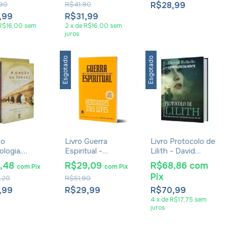
90
R$41,90
R$28,99
,99
R$31,99
R$16,00
sem
2
x
de
R$16,00
sem
juros
Esgotado
Esgotado
o
Livro Guerra
Livro Protocolo de
ologia,
Espiritual -
Lilith - David
ança E
Hernandes Dias
Rebollo
6,48
R$29,09
R$68,86
com
com
Pix
com
Pix
a Espiritual 6
Lopes
Pix
,20
R$51,90
s
,99
R$29,99
R$70,99
4
x
de
R$17,75
sem
juros