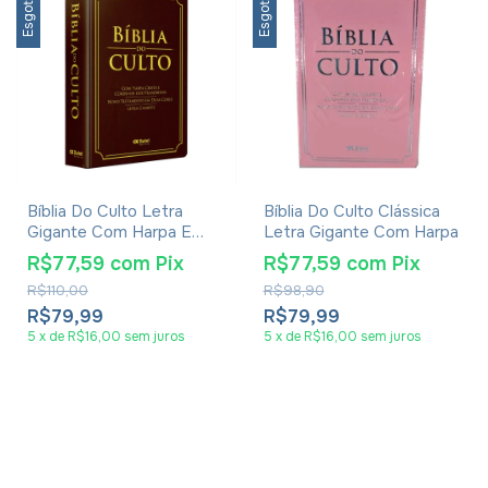
Esgotado
Esgotado
Bíblia Do Culto Letra
Bíblia Do Culto Clássica
Gigante Com Harpa E
Letra Gigante Com Harpa
Corinhos Luxo Marrom
R$77,59
com
Pix
R$77,59
com
Pix
R$110,00
R$98,90
R$79,99
R$79,99
5
x
de
R$16,00
sem juros
5
x
de
R$16,00
sem juros