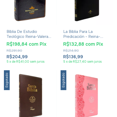
Bíblia De Estudio
La Biblia Para La
Teológico Reina-Valera
Predicación - Reina-
1960
Valera 1960 - Luxo Preta
R$198,84
com
Pix
R$132,88
com
Pix
Com Ziper
R$291,90
R$214,90
R$204,99
R$136,99
5
x
de
R$41,00
sem juros
5
x
de
R$27,40
sem juros
Esgotado
Esgotado