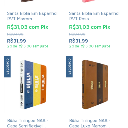
Santa Bíblia Em Espanhol
Santa Bíblia Em Espanhol
RVT Marrom
RVT Rosa
R$31,03
com
Pix
R$31,03
com
Pix
R$94,90
R$94,90
R$31,99
R$31,99
2
x
de
R$16,00
sem juros
2
x
de
R$16,00
sem juros
Esgotado
Esgotado
Bíblia Trilíngue NAA -
Bíblia Trilíngue NAA -
Capa Semiflexível
Capa Luxo Marrom