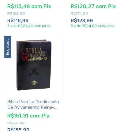
Triotone
Triotone
R$113,48
com
Pix
R$120,27
com
Pix
R$159,90
R$174,90
R$116,99
R$123,99
5
x
de
R$23,40
sem juros
5
x
de
R$24,80
sem juros
Esgotado
Biblia Para La Predicación
De Avivamiento Reina-
Valera 1960 - Bíblia Em
R$151,31
com
Pix
Espanhol
R$221,90
R$155,99