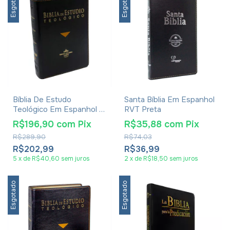
Esgotado
Esgotado
Bíblia De Estudo
Santa Bíblia Em Espanhol
Teológico Em Espanhol -
RVT Preta
Reina-Valera 1960 - Com
R$196,90
com
Pix
R$35,88
com
Pix
Índice - Capa Luxo
R$289,90
R$74,03
R$202,99
R$36,99
5
x
de
R$40,60
sem juros
2
x
de
R$18,50
sem juros
Esgotado
Esgotado