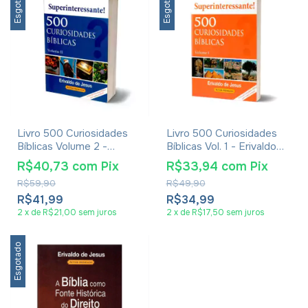
Esgotado
Esgotado
Livro 500 Curiosidades
Livro 500 Curiosidades
Bíblicas Volume 2 -
Bíblicas Vol. 1 - Erivaldo
Erivaldo De Jesus
De Jesus
R$40,73
com
Pix
R$33,94
com
Pix
R$59,90
R$49,90
R$41,99
R$34,99
2
x
de
R$21,00
sem juros
2
x
de
R$17,50
sem juros
Esgotado