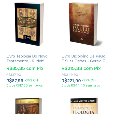
Livro Teologia Do Novo
Livro Dicionário De Paulo
Testamento - Rudolf
E Suas Cartas - Gerald F.
Bultmann
Hawthorne, Ralph P.
R$85,35
com
Pix
R$215,33
com
Pix
Martin E Daniel G. Reid
R$137,90
R$349,90
R$87,99
R$221,99
-
36
%
OFF
-
37
%
OFF
5
x
de
R$17,60
sem juros
5
x
de
R$44,40
sem juros