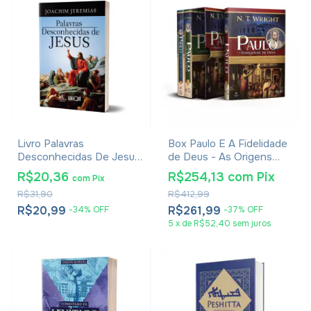
Livro Palavras
Box Paulo E A Fidelidade
Desconhecidas De Jesus
de Deus - As Origens
- Joachim Jeremias
Cristãs e a Questão de
R$20,36
R$254,13
com
Pix
com
Pix
Deus - N. T. Wright
R$31,90
R$412,99
R$20,99
R$261,99
-
34
%
OFF
-
37
%
OFF
5
x
de
R$52,40
sem juros