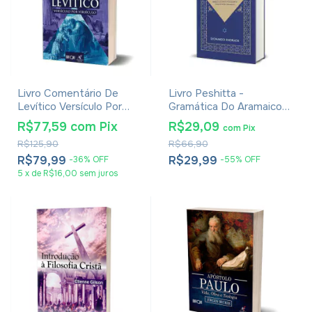
Livro Comentário De
Livro Peshitta -
Levítico Versículo Por
Gramática Do Aramaico
Versículo - Odilon Moreira
Siríaco E O Novo
R$77,59
com
Pix
R$29,09
com
Pix
Testamento Completo
R$125,90
R$66,90
Em Aramaico - Leonardo
Andrade
R$79,99
R$29,99
-
36
%
OFF
-
55
%
OFF
5
x
de
R$16,00
sem juros