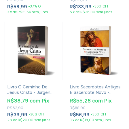
R$58,99
R$133,99
-
37
%
OFF
-
36
%
OFF
3
x
de
R$19,66
sem juros
5
x
de
R$26,80
sem juros
Livro O Caminho De
Livro Sacerdotes Antigos
Jesus Cristo - Jurgen
E Sacerdote Novo -
Moltmann
Albert Vanhoye
R$38,79
com
Pix
R$55,28
com
Pix
R$62,90
R$88,90
R$39,99
R$56,99
-
36
%
OFF
-
36
%
OFF
2
x
de
R$20,00
sem juros
3
x
de
R$19,00
sem juros