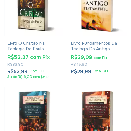
Livro O Cristão Na
Livro Fundamentos Da
Teologia De Paulo -
Teologia Do Antigo
Lucien Cerfaux
Testamento - Claus
R$52,37
com
Pix
R$29,09
com
Pix
Westermann
R$83,90
R$45,90
R$53,99
R$29,99
-
36
%
OFF
-
35
%
OFF
3
x
de
R$18,00
sem juros