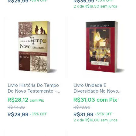
R$26,99
R$36,99
-
36
%
OFF
-
35
%
OFF
2
x
de
R$18,50
sem juros
Livro História Do Tempo
Livro Unidade E
Do Novo Testamento -
Diversidade No Novo
Bo Reicke
Testamento - James D.
R$28,12
R$31,03
com
Pix
com
Pix
G. Dunn
R$44,90
R$70,90
R$28,99
R$31,99
-
35
%
OFF
-
55
%
OFF
2
x
de
R$16,00
sem juros