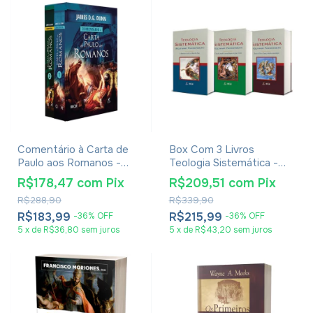
Comentário à Carta de
Box Com 3 Livros
Paulo aos Romanos -
Teologia Sistemática -
James Dunn
Wolfhart Pannenberg
R$178,47
com
Pix
R$209,51
com
Pix
R$288,90
R$339,90
R$183,99
R$215,99
-
36
%
OFF
-
36
%
OFF
5
x
de
R$36,80
sem juros
5
x
de
R$43,20
sem juros