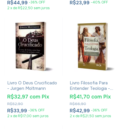
R$44,99
R$23,99
-
36
%
OFF
-
40
%
OFF
2
x
de
R$22,50
sem juros
Livro O Deus Crucificado
Livro Filosofia Para
- Jurgen Moltmann
Entender Teologia -
Diogenes Allen e Eric O.
R$32,97
com
Pix
R$41,70
com
Pix
Springsted
R$52,90
R$66,90
R$33,99
R$42,99
-
36
%
OFF
-
36
%
OFF
2
x
de
R$17,00
sem juros
2
x
de
R$21,50
sem juros