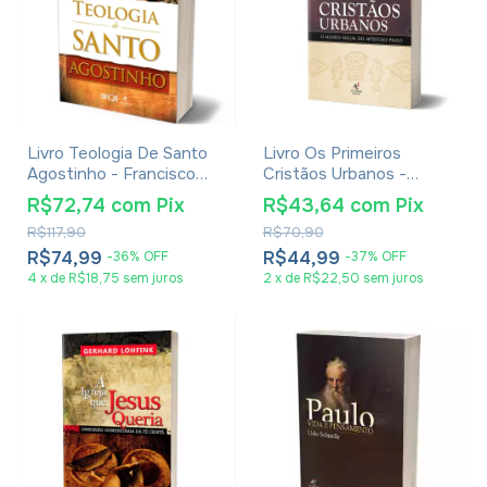
Livro Teologia De Santo
Livro Os Primeiros
Agostinho - Francisco
Cristãos Urbanos -
Moriones
Wayne A. Meeks
R$72,74
com
Pix
R$43,64
com
Pix
R$117,90
R$70,90
R$74,99
R$44,99
-
36
%
OFF
-
37
%
OFF
4
x
de
R$18,75
sem juros
2
x
de
R$22,50
sem juros