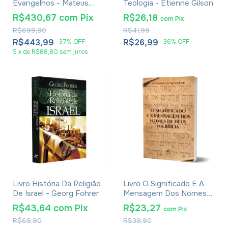
Evangelhos - Mateus,
Teologia - Étienne Gilson
Marcos, Lucas e João -
R$430,67
com
Pix
R$26,18
com
Pix
William Barclay - 6
R$699,90
R$41,99
Volumes
R$443,99
R$26,99
-
37
%
OFF
-
36
%
OFF
5
x
de
R$88,80
sem juros
Livro História Da Religião
Livro O Significado E A
De Israel - Georg Fohrer
Mensagem Dos Nomes
De Deus Na Bíblia -
R$43,64
com
Pix
R$23,27
com
Pix
Tryggve N. D. Mettinger
R$69,90
R$39,90