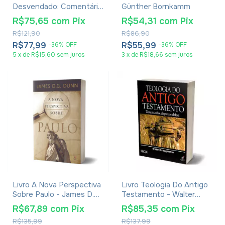
Desvendado: Comentário
Günther Bornkamm
Exegético e Teológico
R$75,65
com
Pix
R$54,31
com
Pix
Verso a Verso - Capítulos
R$121,90
R$86,90
1 a 6 - Odilon Moreira
R$77,99
R$55,99
-
36
%
OFF
-
36
%
OFF
5
x
de
R$15,60
sem juros
3
x
de
R$18,66
sem juros
Livro A Nova Perspectiva
Livro Teologia Do Antigo
Sobre Paulo - James D.G.
Testamento - Walter
Dunn
Brueggemann
R$67,89
com
Pix
R$85,35
com
Pix
R$135,99
R$137,99