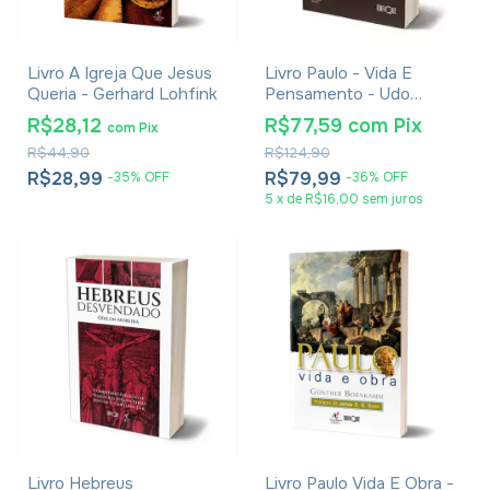
Livro A Igreja Que Jesus
Livro Paulo - Vida E
Queria - Gerhard Lohfink
Pensamento - Udo
Schnelle
R$28,12
R$77,59
com
Pix
com
Pix
R$44,90
R$124,90
R$28,99
R$79,99
-
35
%
OFF
-
36
%
OFF
5
x
de
R$16,00
sem juros
Livro Hebreus
Livro Paulo Vida E Obra -