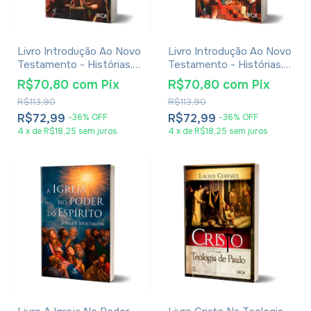
Livro Introdução Ao Novo
Livro Introdução Ao Novo
Testamento - Histórias,
Testamento - Histórias,
Literatura E Teologia - M.
Literatura E Teologia - M.
R$70,80
com
Pix
R$70,80
com
Pix
Eugene Boring - Vol. 2
Eugene Boring - Vol. 1
R$113,90
R$113,90
R$72,99
R$72,99
-
36
%
OFF
-
36
%
OFF
4
x
de
R$18,25
sem juros
4
x
de
R$18,25
sem juros