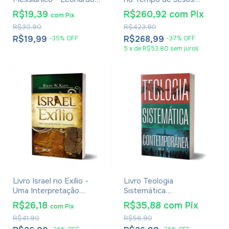
Andrade
Cristo - Emil Schürer -
R$19,39
R$260,92
com
Pix
com
Pix
Coleção Completa Vol. 1
R$30,90
R$423,90
ao 4
R$19,99
R$268,99
-
35
%
OFF
-
37
%
OFF
5
x
de
R$53,80
sem juros
Livro Israel no Exílio -
Livro Teologia
Uma Interpretação
Sistemática
Teológica - Ralph W. Klein
Contemporânea - Júlio
R$26,18
R$35,88
com
Pix
com
Pix
Andrade Ferreira
R$41,90
R$56,90