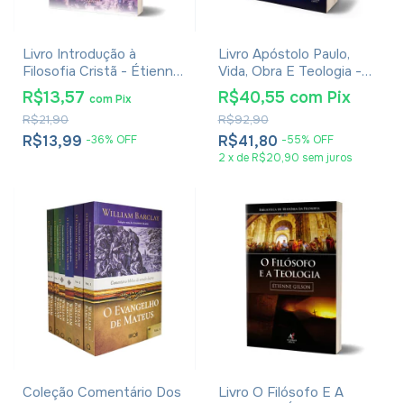
Livro Introdução à
Livro Apóstolo Paulo,
Filosofia Cristã - Étienne
Vida, Obra E Teologia -
Gilson
Jürgen Becker
R$13,57
R$40,55
com
Pix
com
Pix
R$21,90
R$92,90
R$13,99
R$41,80
-
36
%
OFF
-
55
%
OFF
2
x
de
R$20,90
sem juros
Coleção Comentário Dos
Livro O Filósofo E A