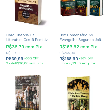
Livro História Da
Box Comentário Ao
Literatura Cristã Primitiva
Evangelho Segundo João
- Introdução Ao Novo
- Raymond Brown - 2
R$38,79
com
Pix
R$163,92
com
Pix
Testamento Philipp
Volumes
R$88,90
R$265,90
Vielhauer
R$39,99
R$168,99
-
55
%
OFF
-
36
%
OFF
2
x
de
R$20,00
sem juros
5
x
de
R$33,80
sem juros