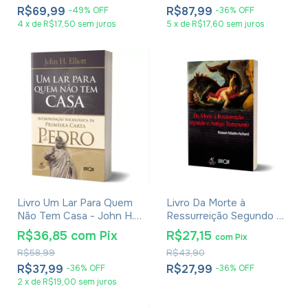
R$69,99
R$87,99
-
49
%
OFF
-
36
%
OFF
4
x
de
R$17,50
sem juros
5
x
de
R$17,60
sem juros
Livro Um Lar Para Quem
Livro Da Morte à
Não Tem Casa - John H.
Ressurreição Segundo O
Elliott
Antigo Testamento -
R$36,85
com
Pix
R$27,15
com
Pix
Robert Martin-Achard
R$58,99
R$43,90
R$37,99
R$27,99
-
36
%
OFF
-
36
%
OFF
2
x
de
R$19,00
sem juros