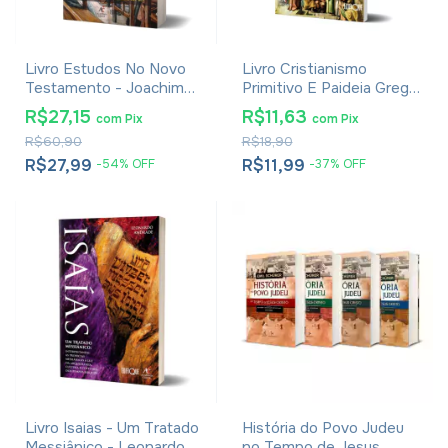
Livro Estudos No Novo
Livro Cristianismo
Testamento - Joachim
Primitivo E Paideia Grega
Jeremias
- Werner Jaeger
R$27,15
R$11,63
com
Pix
com
Pix
R$60,90
R$18,90
R$27,99
R$11,99
-
54
%
OFF
-
37
%
OFF
Livro Isaias - Um Tratado
História do Povo Judeu
Messiânico - Leonardo
no Tempo de Jesus