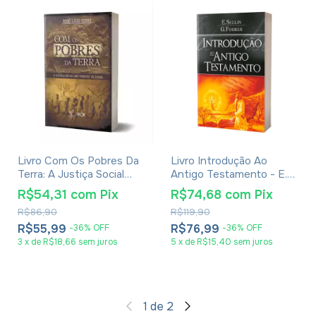
Livro Com Os Pobres Da
Livro Introdução Ao
Terra: A Justiça Social
Antigo Testamento - E.
Nos Profetas De Israel -
Sellin e G. Fohrer
R$54,31
com
Pix
R$74,68
com
Pix
José Luís Sicre
R$86,90
R$119,90
R$55,99
R$76,99
-
36
%
OFF
-
36
%
OFF
3
x
de
R$18,66
sem juros
5
x
de
R$15,40
sem juros
1
de
2