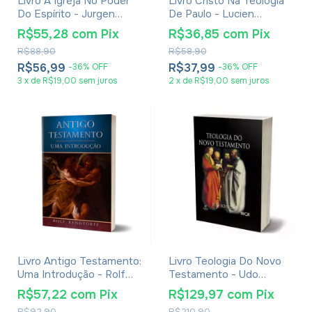
Livro A Igreja No Poder
Livro Cristo Na Teologia
Do Espírito - Jurgen
De Paulo - Lucien
Moltmann
Cerfaux
R$55,28
com
Pix
R$36,85
com
Pix
R$88,90
R$58,90
R$56,99
R$37,99
-
36
%
OFF
-
36
%
OFF
3
x
de
R$19,00
sem juros
2
x
de
R$19,00
sem juros
Livro Antigo Testamento:
Livro Teologia Do Novo
Uma Introdução - Rolf
Testamento - Udo
Rendtorff
Schnelle
R$57,22
com
Pix
R$129,97
com
Pix
R$92,90
R$210,90