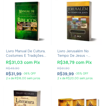
Livro Manual De Cultura,
Livro Jerusalém No
Costumes E Tradições
Tempo De Jesus -
Dos Tempos Bíblicos -
Joachim Jeremias -
R$31,03
com
Pix
R$38,79
com
Pix
Leonardo Andrade
Impressão 2024
R$49,90
R$61,90
R$31,99
R$39,99
-
36
%
OFF
-
35
%
OFF
2
x
de
R$16,00
sem juros
2
x
de
R$20,00
sem juros