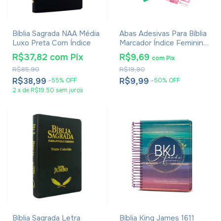
Bíblia Sagrada NAA Média
Abas Adesivas Para Bíblia
Luxo Preta Com Índice
Marcador Índice Feminino
Pacote Com 4
R$37,82
com
Pix
R$9,69
com
Pix
R$85,90
R$19,90
R$38,99
R$9,99
-
55
%
OFF
-
50
%
OFF
2
x
de
R$19,50
sem juros
Bíblia Sagrada Letra
Bíblia King James 1611