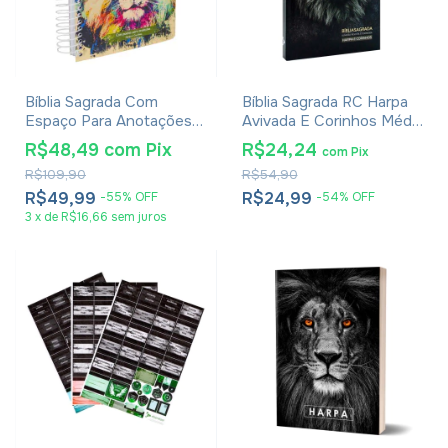
Bíblia Sagrada Com
Bíblia Sagrada RC Harpa
Espaço Para Anotações
Avivada E Corinhos Média
Harpa Avivada E Corinhos
Capa Dura Leão Rei Dos
R$48,49
com
Pix
R$24,24
com
Pix
Lion Colors
Reis
R$109,90
R$54,90
R$49,99
R$24,99
-
55
%
OFF
-
54
%
OFF
3
x
de
R$16,66
sem juros