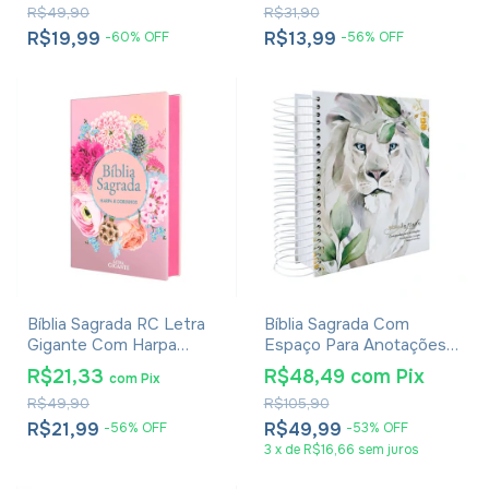
R$49,90
R$31,90
R$19,99
R$13,99
-
60
%
OFF
-
56
%
OFF
Bíblia Sagrada RC Letra
Bíblia Sagrada Com
Gigante Com Harpa
Espaço Para Anotações
Avivada E Corinhos Capa
Harpa Avivada E Corinhos
R$21,33
R$48,49
com
Pix
com
Pix
Dura Circulo Flores
Leão Aquarela
R$49,90
R$105,90
R$21,99
R$49,99
-
56
%
OFF
-
53
%
OFF
3
x
de
R$16,66
sem juros