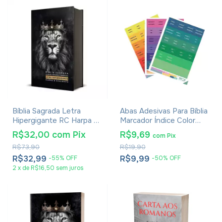
Bíblia Sagrada Letra
Abas Adesivas Para Bíblia
Hipergigante RC Harpa E
Marcador Índice Color
Corinhos Média Capa
Pacote Com 3
R$32,00
com
Pix
R$9,69
com
Pix
Dura Leão Rei Dos Reis
R$73,90
R$19,90
R$32,99
R$9,99
-
55
%
OFF
-
50
%
OFF
2
x
de
R$16,50
sem juros