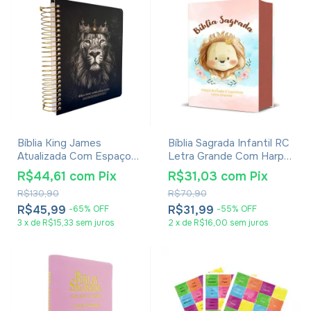
Bíblia King James
Bíblia Sagrada Infantil RC
Atualizada Com Espaço
Letra Grande Com Harpa
Para Anotações Leão Rei
Avivada E Corinhos Capa
R$44,61
com
Pix
R$31,03
com
Pix
Dos Reis
Dura Pequena Leão
R$130,90
R$70,90
Aquarela
R$45,99
R$31,99
-
65
%
OFF
-
55
%
OFF
3
x
de
R$15,33
sem juros
2
x
de
R$16,00
sem juros