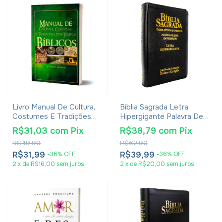
Livro Manual De Cultura,
Bíblia Sagrada Letra
Costumes E Tradições
Hipergigante Palavra De
Dos Tempos Bíblicos -
Jesus Em Vermelho Com
R$31,03
com
Pix
R$38,79
com
Pix
Leonardo Andrade
Harpa Zíper Preta
R$49,90
R$62,90
R$31,99
R$39,99
-
36
%
OFF
-
36
%
OFF
2
x
de
R$16,00
sem juros
2
x
de
R$20,00
sem juros