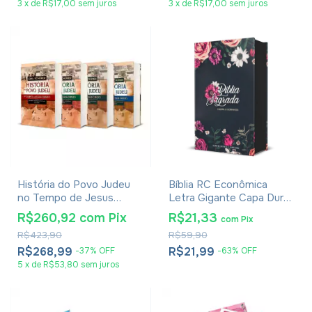
3
x
de
R$17,00
sem juros
3
x
de
R$17,00
sem juros
História do Povo Judeu
Bíblia RC Econômica
no Tempo de Jesus
Letra Gigante Capa Dura
Cristo - Emil Schürer -
Com Harpa E Corinhos
R$260,92
com
Pix
R$21,33
com
Pix
Coleção Completa Vol. 1
Flores Pink
R$423,90
R$59,90
ao 4
R$268,99
R$21,99
-
37
%
OFF
-
63
%
OFF
5
x
de
R$53,80
sem juros