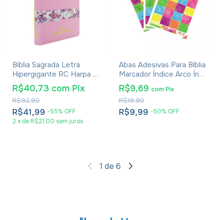
Bíblia Sagrada Letra
Abas Adesivas Para Bíblia
Hipergigante RC Harpa E
Marcador Índice Arco Íris
Corinhos Capa Zíper
Pacote Com 3
R$40,73
com
Pix
R$9,69
com
Pix
Rosa Claro
R$92,90
R$19,90
R$41,99
R$9,99
-
55
%
OFF
-
50
%
OFF
2
x
de
R$21,00
sem juros
1
de
6