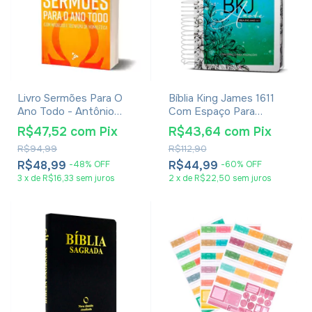
Livro Sermões Para O
Bíblia King James 1611
Ano Todo - Antônio
Com Espaço Para
Santos
Anotações Flores
R$47,52
com
Pix
R$43,64
com
Pix
Aquarela
R$94,99
R$112,90
R$48,99
R$44,99
-
48
%
OFF
-
60
%
OFF
3
x
de
R$16,33
sem juros
2
x
de
R$22,50
sem juros