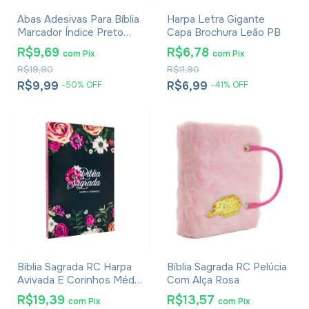
Abas Adesivas Para Bíblia
Harpa Letra Gigante
Marcador Índice Preto
Capa Brochura Leão PB
Pacote Com 4
R$9,69
R$6,78
com
Pix
com
Pix
R$19,90
R$11,90
R$9,99
R$6,99
-
50
%
OFF
-
41
%
OFF
Bíblia Sagrada RC Harpa
Bíblia Sagrada RC Pelúcia
Avivada E Corinhos Média
Com Alça Rosa
Capa Dura Floral Pink
R$19,39
R$13,57
com
Pix
com
Pix