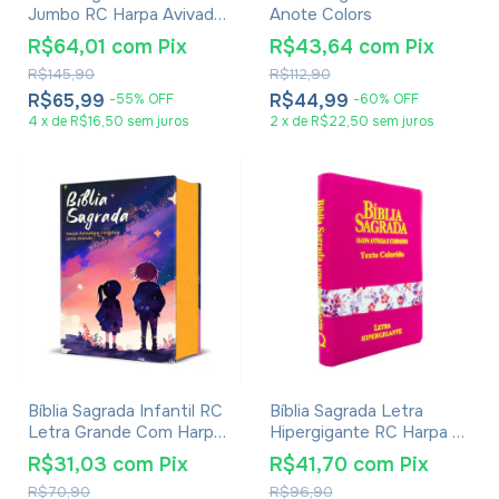
Jumbo RC Harpa Avivada
Anote Colors
E Corinhos Palavras De
R$64,01
com
Pix
R$43,64
com
Pix
Jesus Em Vermelho Zíper
R$145,90
R$112,90
Preta
R$65,99
R$44,99
-
55
%
OFF
-
60
%
OFF
4
x
de
R$16,50
sem juros
2
x
de
R$22,50
sem juros
Bíblia Sagrada Infantil RC
Bíblia Sagrada Letra
Letra Grande Com Harpa
Hipergigante RC Harpa E
Avivada E Corinhos Capa
Corinhos Capa Zíper Pink
R$31,03
com
Pix
R$41,70
com
Pix
Dura Pequena Estrelas
R$70,90
R$96,90