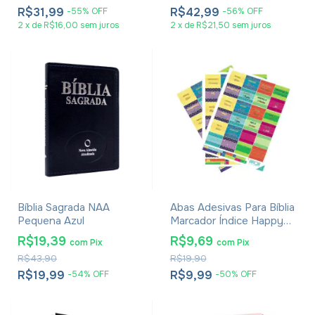
R$31,99
R$42,99
-
55
%
OFF
-
56
%
OFF
2
x
de
R$16,00
sem juros
2
x
de
R$21,50
sem juros
Bíblia Sagrada NAA
Abas Adesivas Para Bíblia
Pequena Azul
Marcador Índice Happy
Pacote Com 3
R$19,39
R$9,69
com
Pix
com
Pix
R$43,90
R$19,90
R$19,99
R$9,99
-
54
%
OFF
-
50
%
OFF