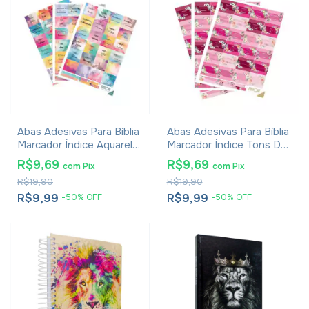
Abas Adesivas Para Bíblia
Abas Adesivas Para Bíblia
Marcador Índice Aquarela
Marcador Índice Tons De
Pacote Com 3
Rosa Pacote Com 3
R$9,69
R$9,69
com
Pix
com
Pix
R$19,90
R$19,90
R$9,99
R$9,99
-
50
%
OFF
-
50
%
OFF