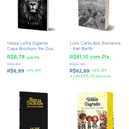
Harpa Letra Gigante
Livro Carta Aos Romanos
Capa Brochura Rei Dos
- Karl Barth
Reis
R$6,78
R$61,10
com
Pix
com
Pix
R$11,90
R$97,90
R$6,99
R$62,99
-
41
%
OFF
-
36
%
OFF
4
x
de
R$15,75
sem juros