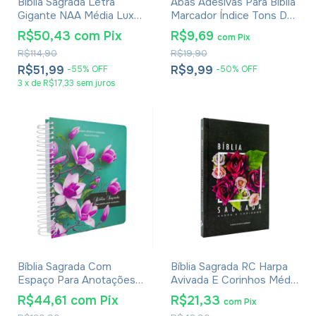
Bíblia Sagrada Letra
Abas Adesivas Para Bíblia
Gigante NAA Média Luxo
Marcador Índice Tons De
Com Índice
Azul Pacote Com 3
R$50,43
com
Pix
R$9,69
com
Pix
R$114,90
R$19,90
R$51,99
R$9,99
-
55
%
OFF
-
50
%
OFF
3
x
de
R$17,33
sem juros
Bíblia Sagrada Com
Bíblia Sagrada RC Harpa
Espaço Para Anotações
Avivada E Corinhos Média
Harpa Avivada E Corinhos
Capa Dura Rosa De Saron
R$44,61
com
Pix
R$21,33
com
Pix
Flores Pink