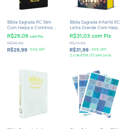
Bíblia Sagrada RC Slim
Bíblia Sagrada Infantil RC
Com Harpa e Corinhos
Letra Grande Com Harpa
Média Capa Zíper Preta
Avivada E Corinhos Capa
R$29,09
R$31,03
com
Pix
com
Pix
Dura Pequena Crianças
R$66,90
R$70,90
Jardim
R$29,99
R$31,99
-
55
%
OFF
-
55
%
OFF
2
x
de
R$16,00
sem juros