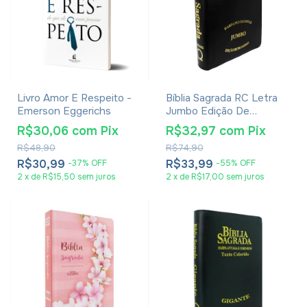
Livro Amor E Respeito -
Bíblia Sagrada RC Letra
Emerson Eggerichs
Jumbo Edição De
Promessas Capa Zíper
R$30,06
com
Pix
R$32,97
com
Pix
Preta
R$48,90
R$74,90
R$30,99
R$33,99
-
37
%
OFF
-
55
%
OFF
2
x
de
R$15,50
sem juros
2
x
de
R$17,00
sem juros