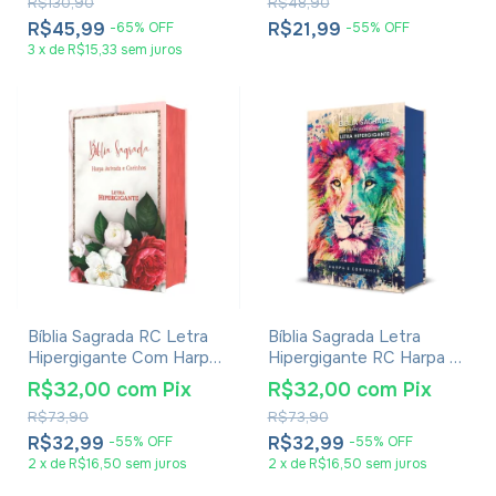
R$130,90
R$48,90
R$45,99
R$21,99
-
65
%
OFF
-
55
%
OFF
3
x
de
R$15,33
sem juros
Bíblia Sagrada RC Letra
Bíblia Sagrada Letra
Hipergigante Com Harpa
Hipergigante RC Harpa E
Avivada E Corinhos Capa
Corinhos Média Capa
R$32,00
com
Pix
R$32,00
com
Pix
Dura Flores Realista
Dura Lion Colors
R$73,90
R$73,90
R$32,99
R$32,99
-
55
%
OFF
-
55
%
OFF
2
x
de
R$16,50
sem juros
2
x
de
R$16,50
sem juros