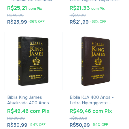
Com Harpa E Corinhos
R$25,21
R$21,33
com
Pix
com
Pix
Leão Rei dos Reis
R$40,90
R$59,90
R$25,99
R$21,99
-
36
%
OFF
-
63
%
OFF
Bíblia King James
Bíblia KJA 400 Anos -
Atualizada 400 Anos
Letra Hipergigante -
Letra Hipergigante -
Capa Luxo Marrom
R$49,46
com
Pix
R$49,46
com
Pix
Média Luxo Preta
R$109,90
R$109,90
R$50,99
R$50,99
-
54
%
OFF
-
54
%
OFF