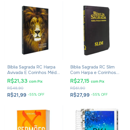
Bíblia Sagrada RC Harpa
Bíblia Sagrada RC Slim
Avivada E Corinhos Média
Com Harpa e Corinhos
Capa Dura Leão Glória
Média Luxo Preta
R$21,33
R$27,15
com
Pix
com
Pix
R$48,90
R$61,90
R$21,99
R$27,99
-
55
%
OFF
-
55
%
OFF