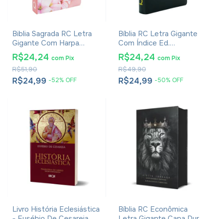
Biblia Sagrada RC Letra
Bíblia RC Letra Gigante
Gigante Com Harpa
Com Índice Ed.
Avivada E Corinhos Capa
Promessas - Palavras de
R$24,24
R$24,24
com
Pix
com
Pix
Dura Ramos Flores
Jesus Em Vermelho -
R$51,90
R$49,90
Harpa E Corinhos - Capa
Zíper Preta
R$24,99
R$24,99
-
52
%
OFF
-
50
%
OFF
Livro História Eclesiástica
Bíblia RC Econômica
- Eusébio De Cesareia
Letra Gigante Capa Dura