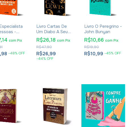
Especialista
Livro Cartas De
Livro O Peregrino -
ssoas -
Um Diabo A Seu
John Bunyan
 Brunet -
Aprendiz - C. S.
7,14
R$26,18
R$10,66
com
Pix
com
Pix
com
Pix
o Econômica
Lewis - Brochura
91
R$47,90
R$19,90
,98
R$26,99
R$10,99
-
48
%
OFF
-
45
%
OFF
-
44
%
OFF