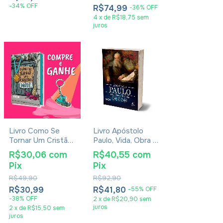
-
34
%
OFF
R$74,99
-
36
%
OFF
4
x
de
R$18,75
sem
juros
Livro Como Se
Livro Apóstolo
Tornar Um Cristão
Paulo, Vida, Obra E
Inútil - Rodrigo
Teologia - Jürgen
R$30,06
com
R$40,55
com
Bibo
Becker
Pix
Pix
R$49,90
R$92,90
R$30,99
R$41,80
-
55
%
OFF
-
38
%
OFF
2
x
de
R$20,90
sem
juros
2
x
de
R$15,50
sem
juros