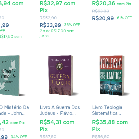
om 4 Livros
Judaísmo E No
Tiago Brunet -
3,94
com
R$32,97
com
R$20,36
com
Pix
Cristianismo
Versão Econômica
Pix
R$53,90
90
R$52,90
R$20,99
-
61
%
OFF
,99
R$33,99
-
36
%
OFF
OFF
2
x
de
R$17,00
sem
juros
R$17,50
sem
 O Mistério Da
Livro A Guerra Dos
Livro Teologia
ade - John
Judeus - Flávio
Sistemática
n
Josefo - Edição
Contemporânea -
8,42
R$54,31
com
R$35,88
com
com
Pix
Completa Em
Júlio Andrade
Pix
Pix
90
Volume Único -
Ferreira
Livros I, II, III, IV, V,
,99
R$87,90
R$56,90
-
34
%
OFF