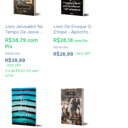
Livro Jerusalém No
Livro De Enoque O
Tempo De Jesus -
Etíope - Apócrifo -
Joachim Jeremias
Luiz Alexandre
R$38,79
com
R$26,18
com
Pix
- Impressão 2024
Solano Rossi
Pix
R$41,90
R$61,90
R$26,99
-
36
%
OFF
R$39,99
-
35
%
OFF
2
x
de
R$20,00
sem
juros