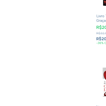
Livro
Graça
Spur
R$2
R$32,
R$20
-
36
%