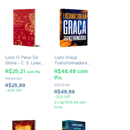
Livro O Peso Da
Livro Graça
Glória - C. S. Lewis
Transformadora -
- Brochura
Luciano Subirá
R$25,21
R$48,49
com
com
Pix
Pix
R$46,90
R$25,99
R$73,90
-
45
%
OFF
R$49,99
-
32
%
OFF
3
x
de
R$16,66
sem
juros