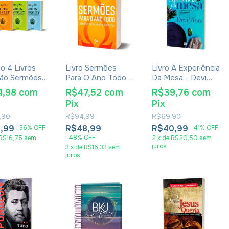
 4 Livros
Livro Sermões
Livro A Experiência
ão Sermões
Para O Ano Todo -
Da Mesa - Devi
hn Wesley
Antônio Santos
Titus
4,98
com
R$47,52
com
R$39,76
com
Pix
Pix
,90
R$94,99
R$69,90
6,99
R$48,99
R$40,99
-
36
%
OFF
-
41
%
OFF
-
48
%
OFF
R$16,75
sem
2
x
de
R$20,50
sem
juros
3
x
de
R$16,33
sem
juros