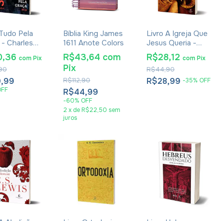
 Tudo Pela
Bíblia King James
Livro A Igreja Que
 - Charles
1611 Anote Colors
Jesus Queria -
geon
Gerhard Lohfink
0,36
R$43,64
com
R$28,12
com
Pix
com
Pix
Pix
90
R$44,90
,99
R$112,90
R$28,99
-
35
%
OFF
OFF
R$44,99
-
60
%
OFF
2
x
de
R$22,50
sem
juros