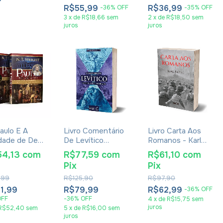
VI e VII
R$55,99
R$36,99
-
36
%
OFF
-
35
%
OFF
3
x
de
R$18,66
sem
2
x
de
R$18,50
sem
juros
juros
aulo E A
Livro Comentário
Livro Carta Aos
idade de Deus
De Levítico
Romanos - Karl
Origens
Versículo Por
Barth
54,13
com
R$77,59
com
R$61,10
com
s e a
Versículo - Odilon
Pix
Pix
ão de Deus -
Moreira
Wright
,99
R$125,90
R$97,90
1,99
R$79,99
R$62,99
-
36
%
OFF
OFF
-
36
%
OFF
4
x
de
R$15,75
sem
juros
R$52,40
sem
5
x
de
R$16,00
sem
juros