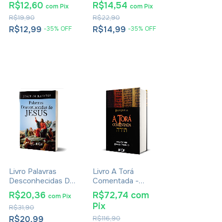
Ou Apócrifos
R$12,60
R$14,54
com
Pix
com
Pix
Católicos - Luiz
R$19,90
R$22,90
Alexandre Solano
Rossi E Ildo
R$12,99
R$14,99
-
35
%
OFF
-
35
%
OFF
Perondi
Livro Palavras
Livro A Torá
Desconhecidas De
Comentada -
Jesus - Joachim
Edição Capa Dura
R$20,36
R$72,74
com
com
Pix
Jeremias
Bilingue Hebraico-
Pix
R$31,90
Português - Brian
Kibuuka
R$20,99
R$116,90