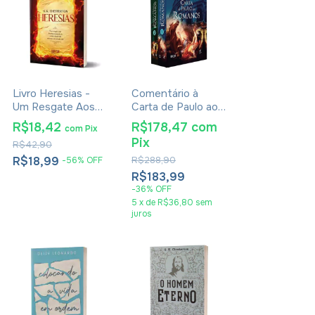
Livro Heresias -
Comentário à
Um Resgate Aos
Carta de Paulo aos
Fundamentos da
Romanos - James
R$18,42
R$178,47
com
com
Pix
Fé Cristã - G. K.
Dunn
Pix
R$42,90
Chesterton
R$18,99
R$288,90
-
56
%
OFF
R$183,99
-
36
%
OFF
5
x
de
R$36,80
sem
juros