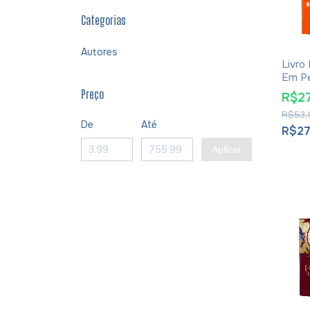
Categorias
Autores
Livro 
Em Pe
Tiago
Preço
R$2
Versã
R$53,
De
Até
R$27
Aplicar