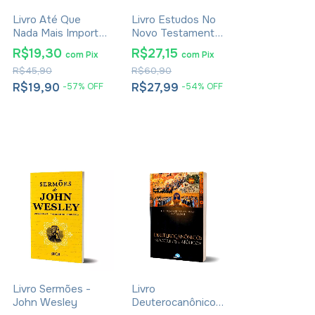
Livro Até Que
Livro Estudos No
Nada Mais Importe
Novo Testamento
- Luciano Subirá
- Joachim
R$19,30
R$27,15
com
Pix
com
Pix
Jeremias
R$45,90
R$60,90
R$19,90
R$27,99
-
57
%
OFF
-
54
%
OFF
Livro Sermões -
Livro
John Wesley
Deuterocanônicos