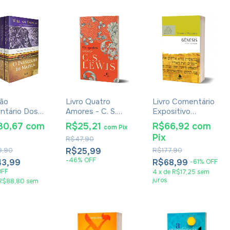
ão
Livro Quatro
Livro Comentário
ntário Dos
Amores - C. S.
Expositivo
elhos -
Lewis - Brochura
Gênesis -
30,67
com
R$25,21
R$66,92
com
com
Pix
s, Marcos,
Hernandes Dias
Pix
R$47,90
 e João -
Lopes
m Barclay - 6
9,90
R$25,99
R$177,90
mes
-
46
%
OFF
3,99
R$68,99
-
61
%
OFF
OFF
4
x
de
R$17,25
sem
juros
R$88,80
sem