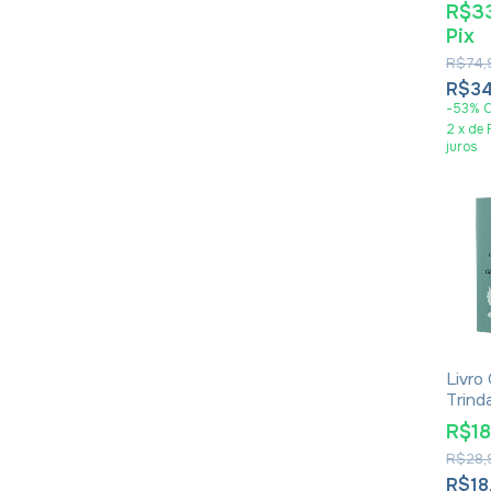
1 - C
R$3
Pix
R$74,
R$34
-
53
%
2
x
de
juros
Livro
Trind
Owe
R$1
R$28,
R$18