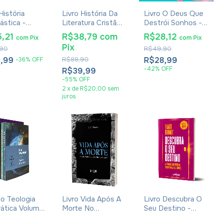
História
Livro História Da
Livro O Deus Que
ástica -
Literatura Cristã
Destrói Sonhos -
io De
Primitiva -
Rodrigo Bibo
5,21
R$38,79
com
R$28,12
com
Pix
com
Pix
eia
Introdução Ao
Pix
90
R$49,90
Novo Testamento
Philipp Vielhauer
5,99
R$88,90
R$28,99
-
36
%
OFF
-
42
%
OFF
R$39,99
-
55
%
OFF
2
x
de
R$20,00
sem
juros
 Teologia
Livro Vida Após A
Livro Descubra O
ática Volume
Morte No
Seu Destino -