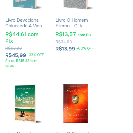
Livro Devocional
Livro O Homem
Colocando A Vida
Eterno - G. K.
Em Ordem - Deive
Chesterton
R$44,61
com
R$13,57
com
Pix
Leonardo
Pix
R$34,90
R$68,90
R$13,99
-
60
%
OFF
R$45,99
-
33
%
OFF
3
x
de
R$15,33
sem
juros