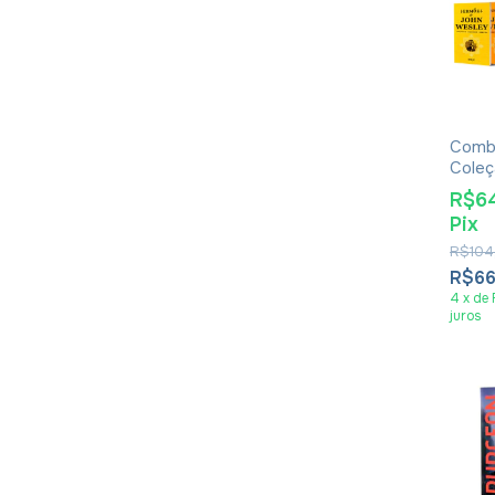
Combo
Coleç
de Jo
R$6
Pix
R$104
R$6
4
x
de
juros