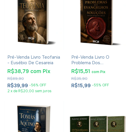
Pré-Venda Livro Teofania
Pré-Venda Livro O
- Eusébio De Cesareia
Problema Dos
Evangelhos E Soluções-
R$38,79
com
Pix
R$15,51
com
Pix
Eusébio De Cesareia
R$89,90
R$35,90
R$39,99
R$15,99
-
56
%
OFF
-
55
%
OFF
2
x
de
R$20,00
sem juros