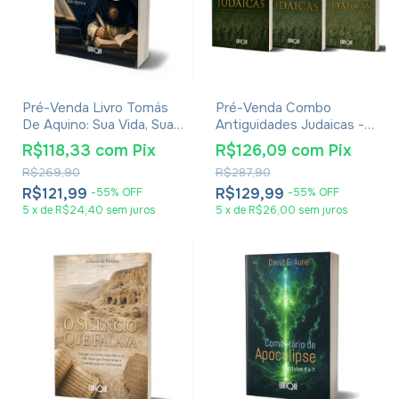
Pré-Venda Livro Tomás
Pré-Venda Combo
De Aquino: Sua Vida, Sua
Antiguidades Judaicas -
Obra E Sua Época -
Flávio Josefo
R$118,33
com
Pix
R$126,09
com
Pix
Eudaldo Forment Giralt
R$269,90
R$287,90
R$121,99
R$129,99
-
55
%
OFF
-
55
%
OFF
5
x
de
R$24,40
sem juros
5
x
de
R$26,00
sem juros