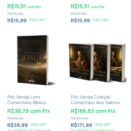
Um Deus Irado -
Jessie Penn-Lewis
R$15,51
R$15,51
com
Pix
com
Pix
Jonathan Edwards
R$35,90
R$35,90
R$15,99
R$15,99
-
55
%
OFF
-
55
%
OFF
Pré-Venda Livro
Pré-Venda Coleção
Comentário Bíblico
Comentário Aos Salmos -
Exegético: O Livro De
Santo Agostinho
R$38,79
com
Pix
R$166,83
com
Pix
Josué - Daniel Sotelo
R$89,90
R$381,90
R$39,99
R$171,99
-
56
%
OFF
-
55
%
OFF
2
x
de
R$20,00
sem juros
5
x
de
R$34,40
sem juros