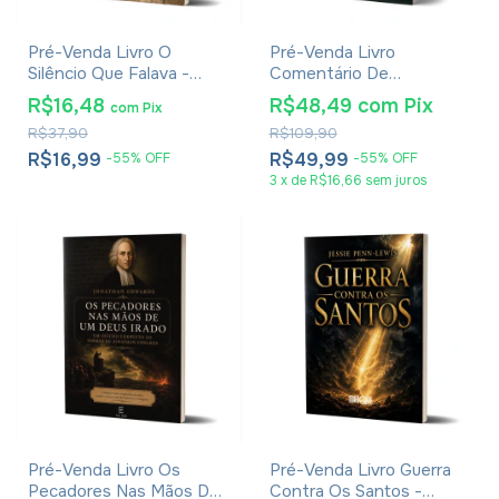
Pré-Venda Livro O
Pré-Venda Livro
Silêncio Que Falava -
Comentário De
Eduardo De Proença
Apocalipse 4-7 - David E.
R$16,48
R$48,49
com
Pix
com
Pix
Aune
R$37,90
R$109,90
R$16,99
R$49,99
-
55
%
OFF
-
55
%
OFF
3
x
de
R$16,66
sem juros
Pré-Venda Livro Os
Pré-Venda Livro Guerra
Pecadores Nas Mãos De
Contra Os Santos -