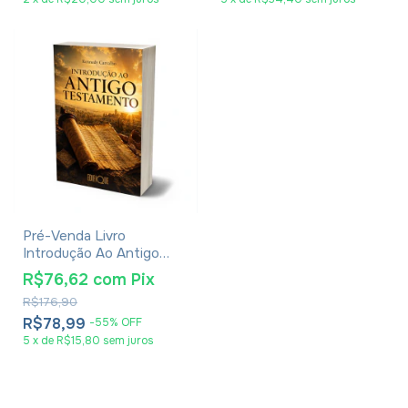
Pré-Venda Livro
Introdução Ao Antigo
Testamento - Kennedy
R$76,62
com
Pix
Carvalho
R$176,90
R$78,99
-
55
%
OFF
5
x
de
R$15,80
sem juros