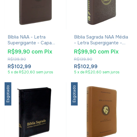
Bíblia NAA - Letra
Bíblia Sagrada NAA Média
Supergigante - Capa
- Letra Supergigante -
Luxo Marrom
Luxo Vinho Folhas
R$99,90
com
Pix
R$99,90
com
Pix
R$139,90
R$139,90
R$102,99
R$102,99
5
x
de
R$20,60
sem juros
5
x
de
R$20,60
sem juros
Esgotado
Esgotado