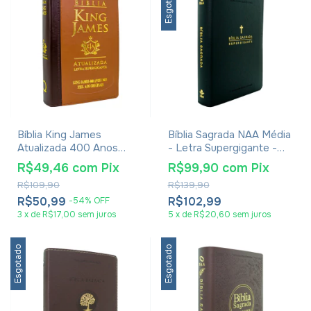
Esgotado
Bíblia King James
Bíblia Sagrada NAA Média
Atualizada 400 Anos
- Letra Supergigante -
Letra Hipergigante - Luxo
Luxo Preta
R$49,46
com
Pix
R$99,90
com
Pix
Marrom Bicolor
R$109,90
R$139,90
R$50,99
R$102,99
-
54
%
OFF
3
x
de
R$17,00
sem juros
5
x
de
R$20,60
sem juros
Esgotado
Esgotado