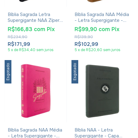
Bíblia Sagrada Letra
Bíblia Sagrada NAA Média
Supergigante NAA Zíper
- Letra Supergigante -
Preta
Luxo Marrom Leão
R$166,83
com
Pix
R$99,90
com
Pix
R$234,90
R$139,90
R$171,99
R$102,99
5
x
de
R$34,40
sem juros
5
x
de
R$20,60
sem juros
Esgotado
Esgotado
Bíblia Sagrada NAA Média
Bíblia NAA - Letra
- Letra Supergigante -
Supergigante - Capa