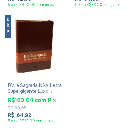
5
x
de
R$20,60
sem juros
5
x
de
R$33,00
sem juros
Esgotado
Bíblia Sagrada NAA Letra
Supergigante Luxo
Marrom
R$160,04
com
Pix
R$199,95
R$164,99
5
x
de
R$33,00
sem juros