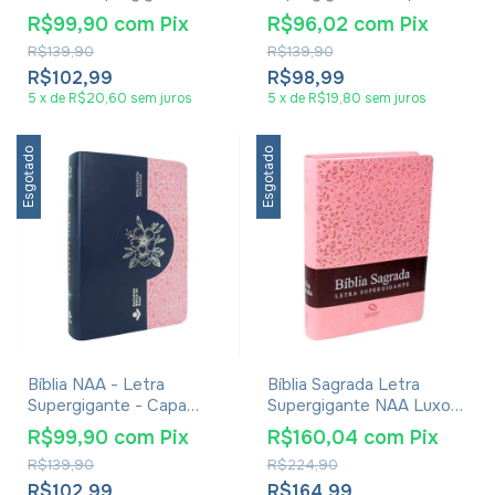
Luxo Rosa
Luxo Cinza
R$99,90
com
Pix
R$96,02
com
Pix
R$139,90
R$139,90
R$102,99
R$98,99
5
x
de
R$20,60
sem juros
5
x
de
R$19,80
sem juros
Esgotado
Esgotado
Bíblia NAA - Letra
Bíblia Sagrada Letra
Supergigante - Capa
Supergigante NAA Luxo
Luxo Azul E Rosa
Rosa
R$99,90
com
Pix
R$160,04
com
Pix
R$139,90
R$224,90
R$102,99
R$164,99