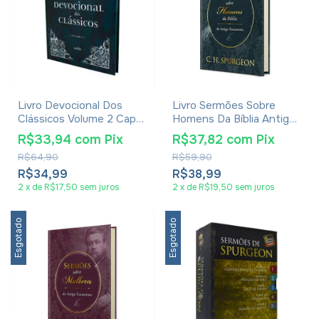
Livro Devocional Dos
Livro Sermões Sobre
Clássicos Volume 2 Capa
Homens Da Bíblia Antigo
Ornamentos
Testamento - C. H.
R$33,94
com
Pix
R$37,82
com
Pix
Spurgeon
R$64,90
R$59,90
R$34,99
R$38,99
2
x
de
R$17,50
sem juros
2
x
de
R$19,50
sem juros
Esgotado
Esgotado