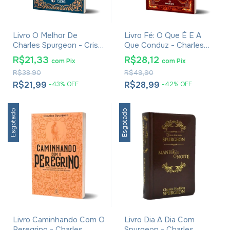
Livro O Melhor De
Livro Fé: O Que É E A
Charles Spurgeon - Cristo
Que Conduz - Charles
Nossa Páscoa
Spurgeon
R$21,33
R$28,12
com
Pix
com
Pix
R$38,90
R$49,90
R$21,99
R$28,99
-
43
%
OFF
-
42
%
OFF
Esgotado
Esgotado
Livro Caminhando Com O
Livro Dia A Dia Com
Peregrino - Charles
Spurgeon - Charles