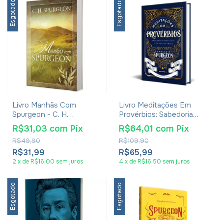
Esgotado
Esgotado
Livro Manhãs Com
Livro Meditações Em
Spurgeon - C. H.
Provérbios: Sabedoria
Spurgeon
Para Uma Vida
R$31,03
com
Pix
R$64,01
com
Pix
Teocêntrica - Charles H.
R$49,90
R$109,90
Spurgeon
R$31,99
R$65,99
2
x
de
R$16,00
sem juros
4
x
de
R$16,50
sem juros
Esgotado
Esgotado