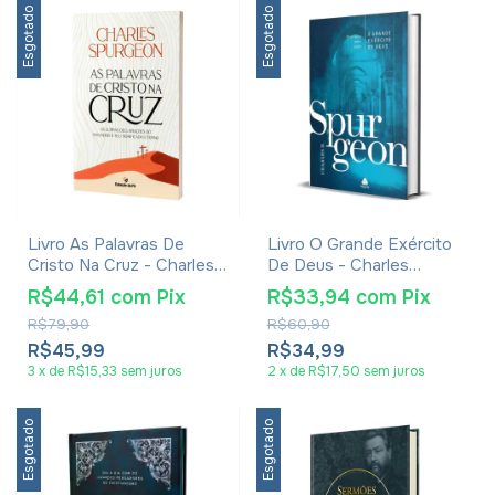
Esgotado
Esgotado
Livro As Palavras De
Livro O Grande Exército
Cristo Na Cruz - Charles
De Deus - Charles
Spurgeon
Spurgeon
R$44,61
com
Pix
R$33,94
com
Pix
R$79,90
R$60,90
R$45,99
R$34,99
3
x
de
R$15,33
sem juros
2
x
de
R$17,50
sem juros
Esgotado
Esgotado