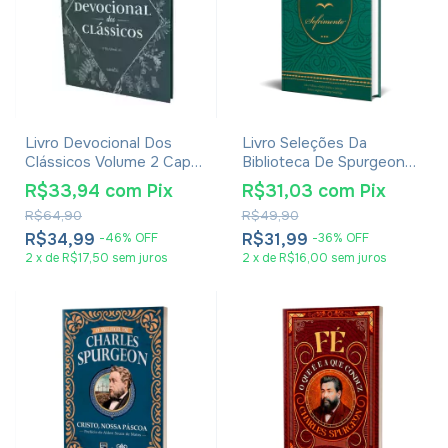
Livro Devocional Dos
Livro Seleções Da
Clássicos Volume 2 Capa
Biblioteca De Spurgeon
Floral
Sofrimento - John
R$33,94
com
Pix
R$31,03
com
Pix
Willison
R$64,90
R$49,90
R$34,99
R$31,99
-
46
%
OFF
-
36
%
OFF
2
x
de
R$17,50
sem juros
2
x
de
R$16,00
sem juros