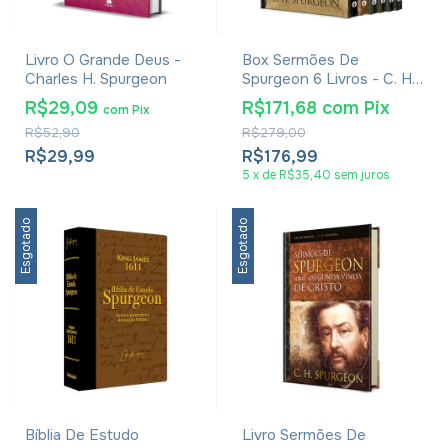
Livro O Grande Deus -
Box Sermões De
Charles H. Spurgeon
Spurgeon 6 Livros - C. H.
Spurgeon
R$29,09
R$171,68
com
Pix
com
Pix
R$52,90
R$279,00
R$29,99
R$176,99
5
x
de
R$35,40
sem juros
Esgotado
Esgotado
Bíblia De Estudo
Livro Sermões De