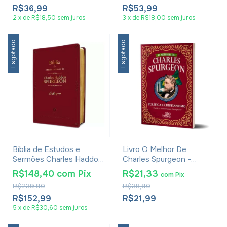
R$36,99
R$53,99
2
x
de
R$18,50
sem juros
3
x
de
R$18,00
sem juros
Esgotado
Esgotado
Bíblia de Estudos e
Livro O Melhor De
Sermões Charles Haddon
Charles Spurgeon -
Spurgeon Bordô NVT
Política E Cristianismo
R$148,40
com
Pix
R$21,33
com
Pix
R$239,90
R$38,90
R$152,99
R$21,99
5
x
de
R$30,60
sem juros