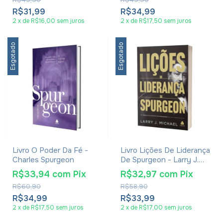
R$31,99
R$34,99
2
x
de
R$16,00
sem juros
2
x
de
R$17,50
sem juros
Esgotado
Esgotado
Livro O Poder Da Fé -
Livro Lições De Liderança
Charles Spurgeon
De Spurgeon - Larry J.
Michael
R$33,94
com
Pix
R$32,97
com
Pix
R$60,90
R$58,90
R$34,99
R$33,99
2
x
de
R$17,50
sem juros
2
x
de
R$17,00
sem juros