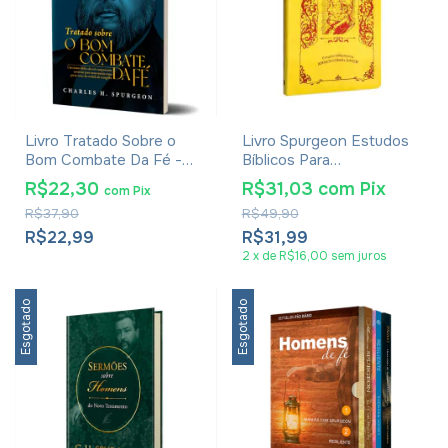
Livro Tratado Sobre o
Livro Spurgeon Estudos
Bom Combate Da Fé -
Bíblicos Para
Charles H. Spurgeon
Adolescentes e Jovens
R$22,30
R$31,03
com
Pix
com
Pix
Capa Luxo - Dayse
R$37,90
R$49,90
Fontoura
R$22,99
R$31,99
2
x
de
R$16,00
sem juros
Esgotado
Esgotado