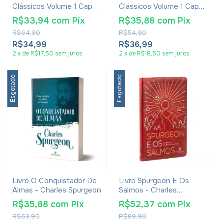
Clássicos Volume 1 Capa
Clássicos Volume 1 Capa
Floral
Ornamentos
R$33,94
com
Pix
R$35,88
com
Pix
R$64,90
R$54,90
R$34,99
R$36,99
2
x
de
R$17,50
sem juros
2
x
de
R$18,50
sem juros
Esgotado
Esgotado
Livro O Conquistador De
Livro Spurgeon E Os
Almas - Charles Spurgeon
Salmos - Charles
Spurgeon - Capa De
R$35,88
com
Pix
R$52,37
com
Pix
Couro
R$63,90
R$89,90