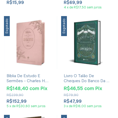
R$15,99
R$69,99
4
x
de
R$17,50
sem juros
Esgotado
Esgotado
Bíblia De Estudo E
Livro O Talão De
Sermões - Charles H.
Cheques Do Banco Da Fé
Spurgeon - Capa Rosé
- Charles H. Spurgeon
R$148,40
com
Pix
R$46,55
com
Pix
R$239,90
R$79,90
R$152,99
R$47,99
5
x
de
R$30,60
sem juros
3
x
de
R$16,00
sem juros