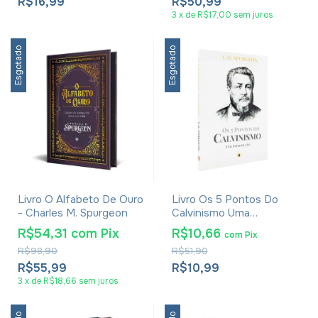
R$16,99
R$50,99
3
x
de
R$17,00
sem juros
Esgotado
Esgotado
Livro O Alfabeto De Ouro
Livro Os 5 Pontos Do
- Charles M. Spurgeon
Calvinismo Uma
Introdução - C. H.
R$54,31
com
Pix
R$10,66
com
Pix
Spurgeon
R$98,90
R$51,90
R$55,99
R$10,99
3
x
de
R$18,66
sem juros