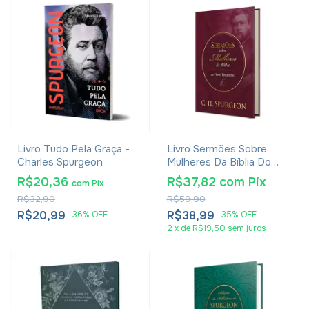
Livro Tudo Pela Graça -
Livro Sermões Sobre
Charles Spurgeon
Mulheres Da Bíblia Do
Novo Testamento - C. H.
R$20,36
R$37,82
com
Pix
com
Pix
Spurgeon
R$32,90
R$59,90
R$20,99
R$38,99
-
36
%
OFF
-
35
%
OFF
2
x
de
R$19,50
sem juros