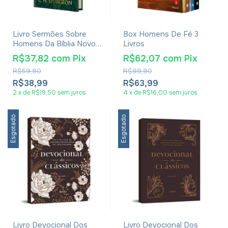
Livro Sermões Sobre
Box Homens De Fé 3
Homens Da Bíblia Novo
Livros
Testamento - C. H.
R$37,82
com
Pix
R$62,07
com
Pix
Spurgeon
R$59,90
R$99,90
R$38,99
R$63,99
2
x
de
R$19,50
sem juros
4
x
de
R$16,00
sem juros
Esgotado
Esgotado
Livro Devocional Dos
Livro Devocional Dos