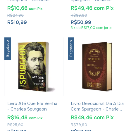
Spurgeon
Spurgeon
R$10,66
R$49,46
com
Pix
com
Pix
R$24,90
R$89,90
R$10,99
R$50,99
3
x
de
R$17,00
sem juros
Esgotado
Esgotado
Livro Até Que Ele Venha
Livro Devocional Dia A Dia
- Charles Spurgeon
Com Spurgeon - Charles
Spurgeon
R$16,48
R$49,46
com
Pix
com
Pix
R$25,90
R$79,90