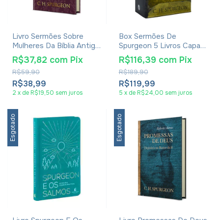
Livro Sermões Sobre
Box Sermões De
Mulheres Da Bíblia Antigo
Spurgeon 5 Livros Capa
Testamento - C. H.
Dura - C. H. Spurgeon
R$37,82
com
Pix
R$116,39
com
Pix
Spurgeon
R$59,90
R$189,90
R$38,99
R$119,99
2
x
de
R$19,50
sem juros
5
x
de
R$24,00
sem juros
Esgotado
Esgotado