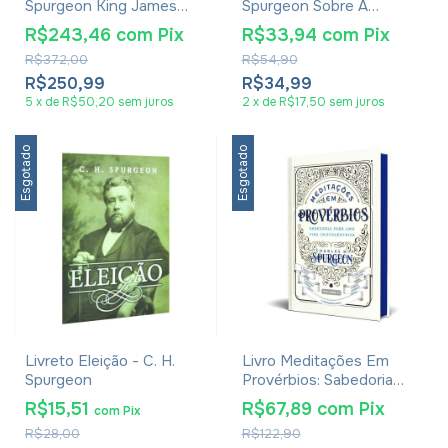
Spurgeon King James
Spurgeon Sobre A
1611 Preta E Marrom
Segunda Vinda De Cristo
R$243,46
com
Pix
R$33,94
com
Pix
R$372,00
R$54,90
R$250,99
R$34,99
5
x
de
R$50,20
sem juros
2
x
de
R$17,50
sem juros
Esgotado
Esgotado
Livreto Eleição - C. H.
Livro Meditações Em
Spurgeon
Provérbios: Sabedoria
Para Uma Vida
R$15,51
R$67,89
com
Pix
com
Pix
Cristocêntrica Vol 2 -
R$28,00
R$122,90
Charles H. Spurgeon