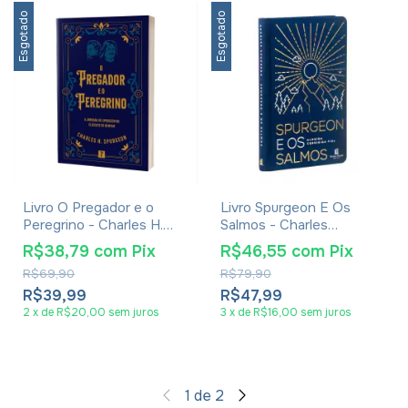
Esgotado
Esgotado
Livro O Pregador e o
Livro Spurgeon E Os
Peregrino - Charles H.
Salmos - Charles
Spurgeon
Spurgeon - Capa Dura
R$38,79
com
Pix
R$46,55
com
Pix
Tecido Azul
R$69,90
R$79,90
R$39,99
R$47,99
2
x
de
R$20,00
sem juros
3
x
de
R$16,00
sem juros
1
de
2