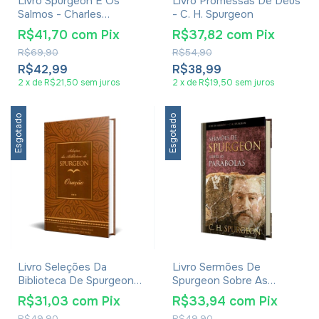
Livro Spurgeon E Os
Livro Promessas De Deus
Salmos - Charles
- C. H. Spurgeon
Spurgeon - Capa Dura
R$41,70
com
Pix
R$37,82
com
Pix
R$69,90
R$54,90
R$42,99
R$38,99
2
x
de
R$21,50
sem juros
2
x
de
R$19,50
sem juros
Esgotado
Esgotado
Livro Seleções Da
Livro Sermões De
Biblioteca De Spurgeon
Spurgeon Sobre As
Oração - James Hamilton
Parábolas - C. H.
R$31,03
com
Pix
R$33,94
com
Pix
Spurgeon
R$49,90
R$49,90