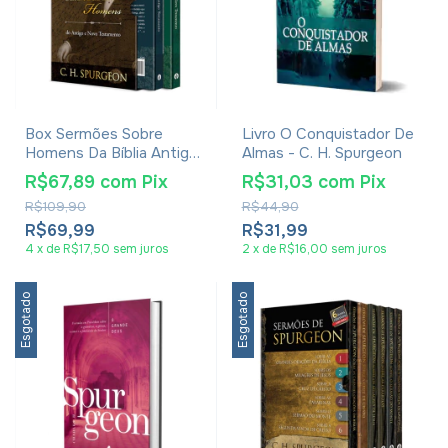
Box Sermões Sobre
Livro O Conquistador De
Homens Da Bíblia Antigo
Almas - C. H. Spurgeon
E Novo Testamento - C.
R$67,89
com
Pix
R$31,03
com
Pix
H. Spurgeon
R$109,90
R$44,90
R$69,99
R$31,99
4
x
de
R$17,50
sem juros
2
x
de
R$16,00
sem juros
Esgotado
Esgotado