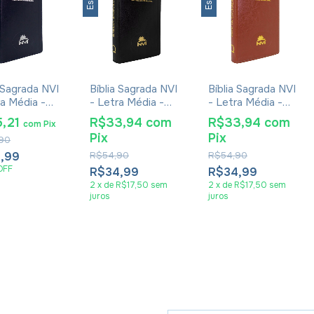
a Sagrada NVI
Bíblia Sagrada NVI
Bíblia Sagrada NVI
ra Média -
- Letra Média -
- Letra Média -
Luxo Azul
Capa Luxo Preta
Capa Luxo Marrom
5,21
R$33,94
com
R$33,94
com
com
Pix
Pix
Pix
90
,99
R$54,90
R$54,90
OFF
R$34,99
R$34,99
2
x
de
R$17,50
sem
2
x
de
R$17,50
sem
juros
juros