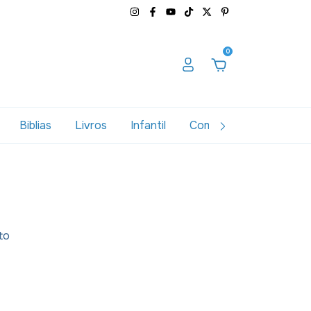
0
Biblias
Livros
Infantil
Combos
Variados
to