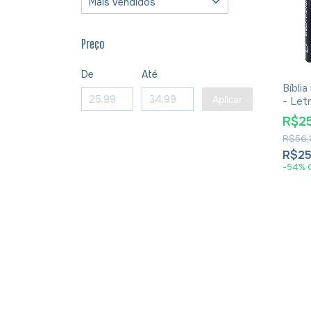
Preço
De
Até
Bíbli
Aplicar
- Let
Capa 
R$2
R$56,
R$25
-
54
%