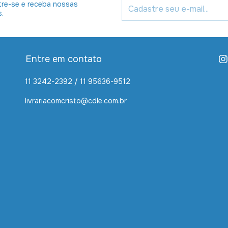
re-se e receba nossas
s.
Entre em contato
11 3242-2392 / 11 95636-9512
livrariacomcristo@cdle.com.br