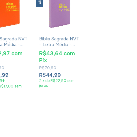
a Sagrada NVT
Bíblia Sagrada NVT
ra Média -
- Letra Média -
Luxo Laranja
Capa Luxo Lilás
2,97
com
R$43,64
com
Pix
90
R$70,90
,99
R$44,99
OFF
2
x
de
R$22,50
sem
juros
R$17,00
sem