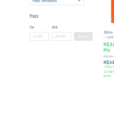
Preço
De
Até
Bíbli
Aplicar
- Let
Capa 
R$3
Pix
R$74,
R$33
-
55
%
2
x
de
juros