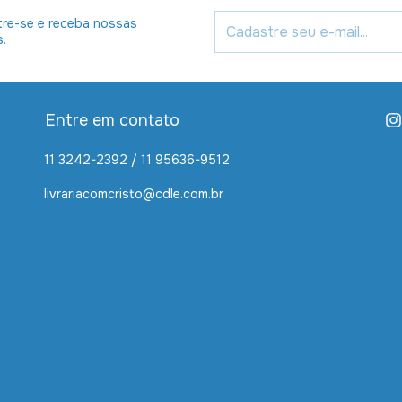
re-se e receba nossas
s.
Entre em contato
11 3242-2392 / 11 95636-9512
livrariacomcristo@cdle.com.br