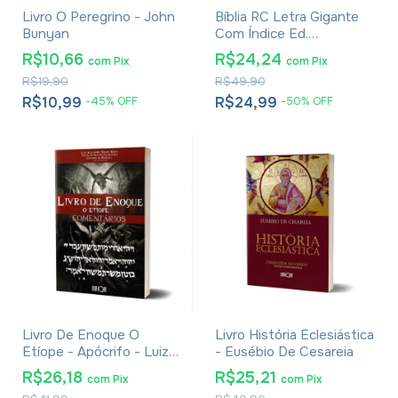
Livro O Peregrino - John
Bíblia RC Letra Gigante
Bunyan
Com Índice Ed.
Promessas - Palavras de
R$10,66
R$24,24
com
Pix
com
Pix
Jesus Em Vermelho -
R$19,90
R$49,90
Harpa E Corinhos - Capa
Zíper Preta
R$10,99
R$24,99
-
45
%
OFF
-
50
%
OFF
Livro De Enoque O
Livro História Eclesiástica
Etíope - Apócrifo - Luiz
- Eusébio De Cesareia
Alexandre Solano Rossi
R$26,18
R$25,21
com
Pix
com
Pix