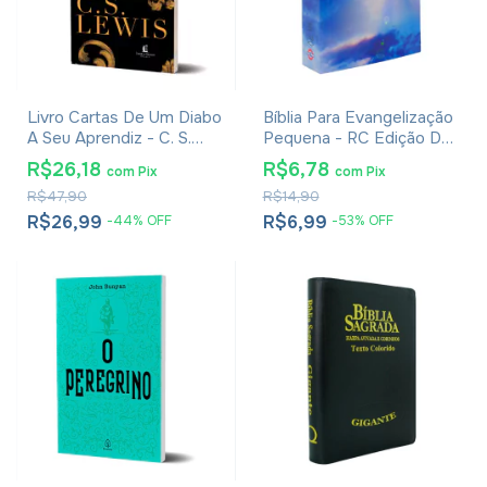
Livro Cartas De Um Diabo
Bíblia Para Evangelização
A Seu Aprendiz - C. S.
Pequena - RC Edição De
Lewis - Brochura
Promessas
R$26,18
R$6,78
com
Pix
com
Pix
R$47,90
R$14,90
R$26,99
R$6,99
-
44
%
OFF
-
53
%
OFF