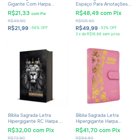
Gigante Com Harpa
Espaço Para Anotações
Avivada E Corinhos Capa
Harpa Avivada E Corinhos
R$21,33
R$48,49
com
Pix
com
Pix
Dura Circulo Flores
Leão Aquarela
R$49,90
R$105,90
R$21,99
R$49,99
-
56
%
OFF
-
53
%
OFF
3
x
de
R$16,66
sem juros
Bíblia Sagrada Letra
Bíblia Sagrada Letra
Hipergigante RC Harpa E
Hipergigante Harpa
Corinhos Média Capa
Avivada E Corinhos -
R$32,00
com
Pix
R$41,70
com
Pix
Dura Leão Rei Dos Reis
Carteira Rosa Claro
R$73,90
R$94,90