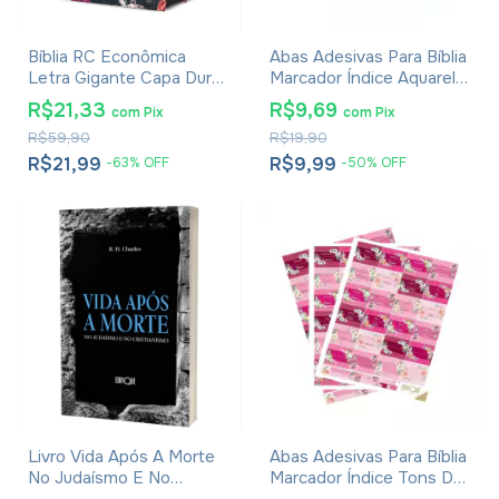
Bíblia RC Econômica
Abas Adesivas Para Bíblia
Letra Gigante Capa Dura
Marcador Índice Aquarela
Com Harpa E Corinhos
Pacote Com 3
R$21,33
R$9,69
com
Pix
com
Pix
Flores Pink
R$59,90
R$19,90
R$21,99
R$9,99
-
63
%
OFF
-
50
%
OFF
Livro Vida Após A Morte
Abas Adesivas Para Bíblia
No Judaísmo E No
Marcador Índice Tons De
Cristianismo
Rosa Pacote Com 3