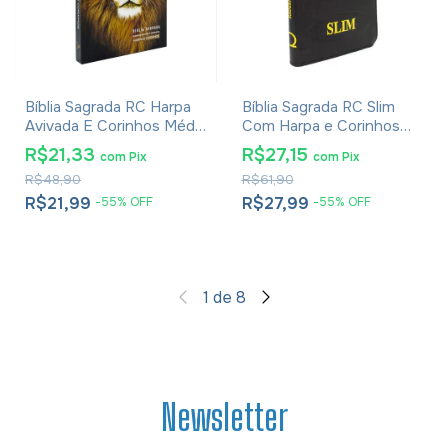
Bíblia Sagrada RC Harpa
Bíblia Sagrada RC Slim
Avivada E Corinhos Média
Com Harpa e Corinhos
Capa Dura Leão Glória
Média Luxo Preta
R$21,33
R$27,15
com
Pix
com
Pix
R$48,90
R$61,90
R$21,99
R$27,99
-
55
%
OFF
-
55
%
OFF
1
de
8
Newsletter