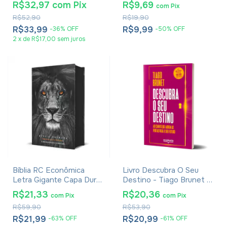
R$32,97
com
Pix
R$9,69
com
Pix
R$52,90
R$19,90
R$33,99
R$9,99
-
36
%
OFF
-
50
%
OFF
2
x
de
R$17,00
sem juros
Bíblia RC Econômica
Livro Descubra O Seu
Letra Gigante Capa Dura
Destino - Tiago Brunet -
Com Harpa E Corinhos
Versão Econômica
R$21,33
R$20,36
com
Pix
com
Pix
Leão PB
R$59,90
R$53,90
R$21,99
R$20,99
-
63
%
OFF
-
61
%
OFF