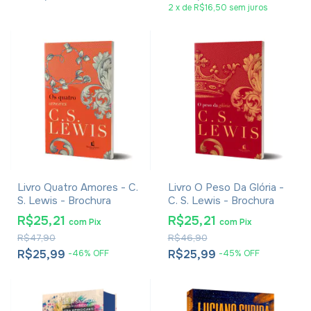
2
x
de
R$16,50
sem juros
Livro Quatro Amores - C.
Livro O Peso Da Glória -
S. Lewis - Brochura
C. S. Lewis - Brochura
R$25,21
R$25,21
com
Pix
com
Pix
R$47,90
R$46,90
R$25,99
R$25,99
-
46
%
OFF
-
45
%
OFF