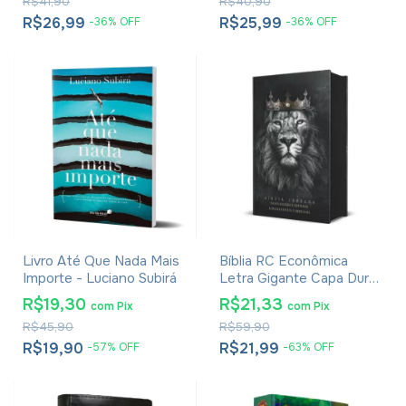
R$41,90
R$40,90
R$26,99
R$25,99
-
36
%
OFF
-
36
%
OFF
Livro Até Que Nada Mais
Bíblia RC Econômica
Importe - Luciano Subirá
Letra Gigante Capa Dura
Com Harpa E Corinhos
R$19,30
R$21,33
com
Pix
com
Pix
Leão Rei dos Reis
R$45,90
R$59,90
R$19,90
R$21,99
-
57
%
OFF
-
63
%
OFF