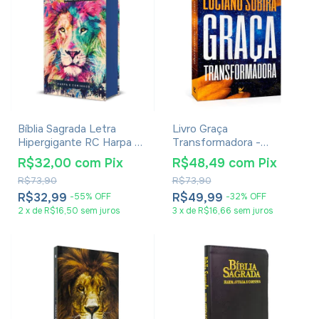
Bíblia Sagrada Letra
Livro Graça
Hipergigante RC Harpa E
Transformadora -
Corinhos Média Capa
Luciano Subirá
R$32,00
com
Pix
R$48,49
com
Pix
Dura Lion Colors
R$73,90
R$73,90
R$32,99
R$49,99
-
55
%
OFF
-
32
%
OFF
2
x
de
R$16,50
sem juros
3
x
de
R$16,66
sem juros