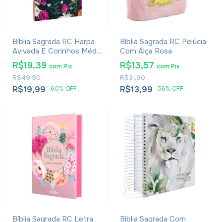
Bíblia Sagrada RC Harpa
Bíblia Sagrada RC Pelúcia
Avivada E Corinhos Média
Com Alça Rosa
Capa Dura Floral Pink
R$19,39
R$13,57
com
Pix
com
Pix
R$49,90
R$31,90
R$19,99
R$13,99
-
60
%
OFF
-
56
%
OFF
Bíblia Sagrada RC Letra
Bíblia Sagrada Com