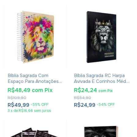
Bíblia Sagrada Com
Bíblia Sagrada RC Harpa
Espaço Para Anotações
Avivada E Corinhos Média
Harpa Avivada E Corinhos
Capa Dura Leão Rei Dos
R$48,49
com
Pix
R$24,24
com
Pix
Lion Colors
Reis
R$109,90
R$54,90
R$49,99
R$24,99
-
55
%
OFF
-
54
%
OFF
3
x
de
R$16,66
sem juros