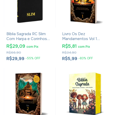
Bíblia Sagrada RC Slim
Livro Os Dez
Com Harpa e Corinhos
Mandamentos Vol 1
Média Capa Zíper Preta
Adaptação Da Novela Da
R$29,09
R$5,81
com
Pix
com
Pix
Rede Record
R$66,90
R$34,90
R$29,99
R$5,99
-
55
%
OFF
-
83
%
OFF