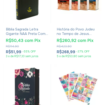
Bíblia Sagrada Letra
História do Povo Judeu
Gigante NAA Preta Com
no Tempo de Jesus
Índice
Cristo - Emil Schürer -
R$50,43
com
Pix
R$260,92
com
Pix
Coleção Completa Vol. 1
R$114,90
R$423,90
ao 4
R$51,99
R$268,99
-
55
%
OFF
-
37
%
OFF
3
x
de
R$17,33
sem juros
5
x
de
R$53,80
sem juros