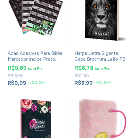
Abas Adesivas Para Bíblia
Harpa Letra Gigante
Marcador Índice Preto
Capa Brochura Leão PB
Pacote Com 4
R$9,69
R$6,78
com
Pix
com
Pix
R$19,90
R$11,90
R$9,99
R$6,99
-
50
%
OFF
-
41
%
OFF