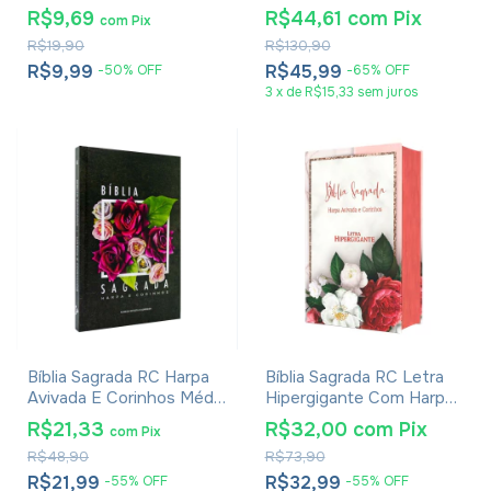
Azul Pacote Com 3
Harpa Avivada E Corinhos
R$9,69
R$44,61
com
Pix
com
Pix
Flores Pink
R$19,90
R$130,90
R$9,99
R$45,99
-
50
%
OFF
-
65
%
OFF
3
x
de
R$15,33
sem juros
Bíblia Sagrada RC Harpa
Bíblia Sagrada RC Letra
Avivada E Corinhos Média
Hipergigante Com Harpa
Capa Dura Rosa De Saron
Avivada E Corinhos Capa
R$21,33
R$32,00
com
Pix
com
Pix
Dura Flores Realista
R$48,90
R$73,90
R$21,99
R$32,99
-
55
%
OFF
-
55
%
OFF