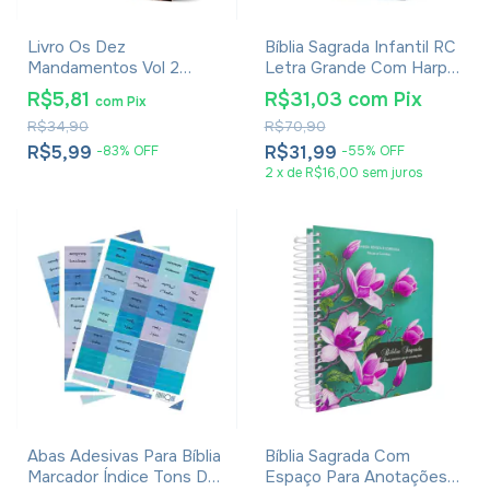
Livro Os Dez
Bíblia Sagrada Infantil RC
Mandamentos Vol 2
Letra Grande Com Harpa
Adaptação Da Novela Da
Avivada E Corinhos Capa
R$5,81
R$31,03
com
Pix
com
Pix
Rede Record
Dura Pequena Crianças
R$34,90
R$70,90
Jardim
R$5,99
R$31,99
-
83
%
OFF
-
55
%
OFF
2
x
de
R$16,00
sem juros
Abas Adesivas Para Bíblia
Bíblia Sagrada Com
Marcador Índice Tons De
Espaço Para Anotações