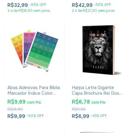
R$32,99
R$42,99
-
55
%
OFF
-
55
%
OFF
2
x
de
R$16,50
sem juros
2
x
de
R$21,50
sem juros
Abas Adesivas Para Bíblia
Harpa Letra Gigante
Marcador Índice Color
Capa Brochura Rei Dos
Pacote Com 3
Reis
R$9,69
R$6,78
com
Pix
com
Pix
R$19,90
R$11,90
R$9,99
R$6,99
-
50
%
OFF
-
41
%
OFF