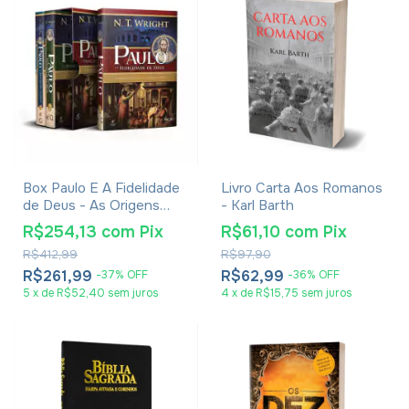
Box Paulo E A Fidelidade
Livro Carta Aos Romanos
de Deus - As Origens
- Karl Barth
Cristãs e a Questão de
R$254,13
com
Pix
R$61,10
com
Pix
Deus - N. T. Wright
R$412,99
R$97,90
R$261,99
R$62,99
-
37
%
OFF
-
36
%
OFF
5
x
de
R$52,40
sem juros
4
x
de
R$15,75
sem juros