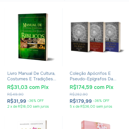
Livro Manual De Cultura,
Coleção Apócrifos E
Costumes E Tradições
Pseudo-Epígrafos Da
Dos Tempos Bíblicos -
Bíblia
R$31,03
com
Pix
R$174,59
com
Pix
Leonardo Andrade
R$49,90
R$282,90
R$31,99
R$179,99
-
36
%
OFF
-
36
%
OFF
2
x
de
R$16,00
sem juros
5
x
de
R$36,00
sem juros