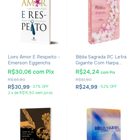
Livro Amor E Respeito -
Biblia Sagrada RC Letra
Emerson Eggerichs
Gigante Com Harpa
Avivada E Corinhos Capa
R$30,06
com
Pix
R$24,24
com
Pix
Dura Ramos Flores
R$48,90
R$51,90
R$30,99
R$24,99
-
37
%
OFF
-
52
%
OFF
2
x
de
R$15,50
sem juros