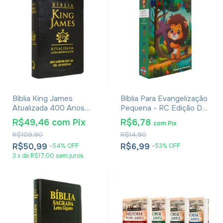
Bíblia King James
Bíblia Para Evangelização
Atualizada 400 Anos
Pequena - RC Edição De
Letra Hipergigante -
Promessas - Capa
R$49,46
com
Pix
R$6,78
com
Pix
Média Luxo Preta
Infantil
R$109,90
R$14,90
R$50,99
R$6,99
-
54
%
OFF
-
53
%
OFF
3
x
de
R$17,00
sem juros