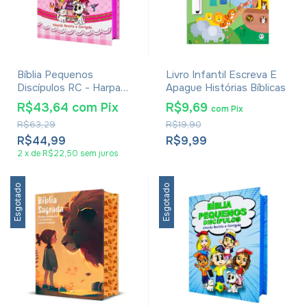
Bíblia Pequenos
Livro Infantil Escreva E
Discípulos RC - Harpa
Apague Histórias Bíblicas
Avivada E Corinhos -
R$43,64
com
Pix
R$9,69
com
Pix
Rosa
R$63,29
R$19,90
R$44,99
R$9,99
2
x
de
R$22,50
sem juros
Esgotado
Esgotado