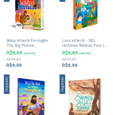
Bíblia Infantil Em Inglês
Livro infantil - 365
The Big Picture
Histórias Bíblicas Para Ler
Interactive Bible
e Ouvir
R$9,69
R$9,69
com
Pix
com
Pix
Storybook
R$39,90
R$23,99
R$9,99
R$9,99
Esgotado
Esgotado