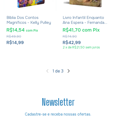
Bíblia Dos Contos
Livro Infantil Enquanto
Magníficos - Kelly Pulley
Ana Espera - Fernanda
Witwytzky
R$14,54
R$41,70
com
Pix
com
Pix
R$49,90
R$74,90
R$14,99
R$42,99
2
x
de
R$21,50
sem juros
1
de
3
Newsletter
Cadastre-se e receba nossas ofertas.