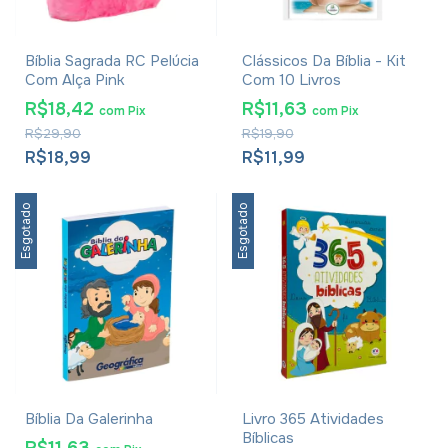
Bíblia Sagrada RC Pelúcia
Clássicos Da Bíblia - Kit
Com Alça Pink
Com 10 Livros
R$18,42
R$11,63
com
Pix
com
Pix
R$29,90
R$19,90
R$18,99
R$11,99
Esgotado
Esgotado
Bíblia Da Galerinha
Livro 365 Atividades
Bíblicas