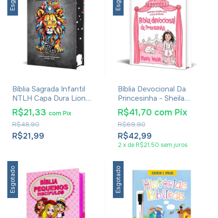
Bíblia Sagrada Infantil
Bíblia Devocional Da
NTLH Capa Dura Lion
Princesinha - Sheila
Kids
Walsh
R$21,33
R$41,70
com
Pix
com
Pix
R$48,90
R$69,90
R$21,99
R$42,99
2
x
de
R$21,50
sem juros
Esgotado
Esgotado