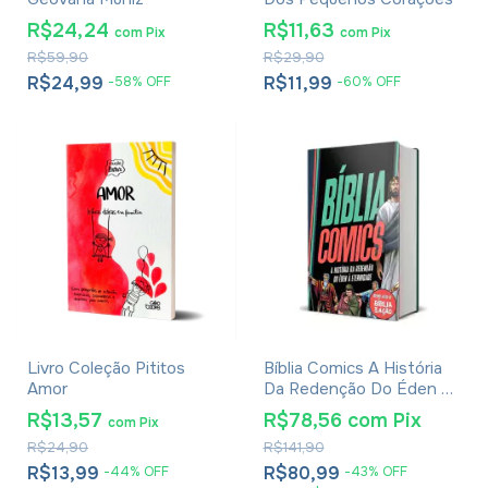
R$24,24
R$11,63
com
Pix
com
Pix
R$59,90
R$29,90
R$24,99
R$11,99
-
58
%
OFF
-
60
%
OFF
Livro Coleção Pititos
Bíblia Comics A História
Amor
Da Redenção Do Éden À
Eternidade Preta
R$13,57
R$78,56
com
Pix
com
Pix
R$24,90
R$141,90
R$13,99
R$80,99
-
44
%
OFF
-
43
%
OFF