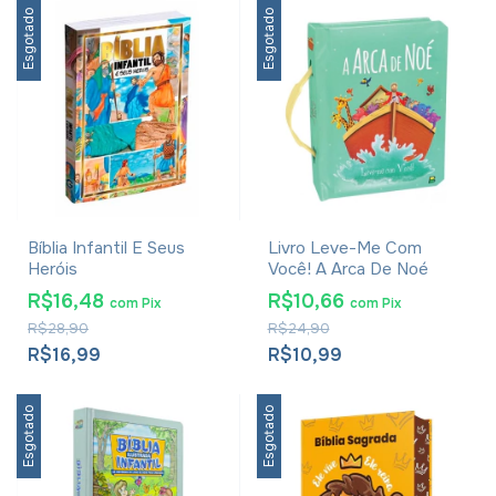
Esgotado
Esgotado
Bíblia Infantil E Seus
Livro Leve-Me Com
Heróis
Você! A Arca De Noé
R$16,48
R$10,66
com
Pix
com
Pix
R$28,90
R$24,90
R$16,99
R$10,99
Esgotado
Esgotado