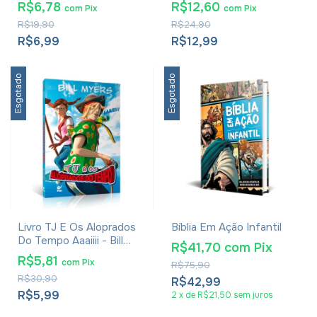
de Casa - Francisca Da
Inclui Caneta De Tinta
R$6,78
R$12,60
com
Pix
com
Pix
Rosa E Mailza Barbosa
Invisível
R$19,90
R$24,90
R$6,99
R$12,99
Esgotado
Esgotado
Livro TJ E Os Aloprados
Bíblia Em Ação Infantil
Do Tempo Aaaiiii - Bill
R$41,70
com
Pix
Myers
R$5,81
com
Pix
R$75,90
R$30,90
R$42,99
R$5,99
2
x
de
R$21,50
sem juros