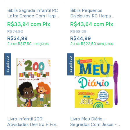
Bíblia Sagrada Infantil RC
Bíblia Pequenos
Letra Grande Com Harpa
Discípulos RC Harpa
Avivada E Corinhos Capa
Avivada E Corinhos Azul
R$33,94
com
Pix
R$43,64
com
Pix
Dura Pequena Leão
R$74,90
R$63,29
Criança
R$34,99
R$44,99
2
x
de
R$17,50
sem juros
2
x
de
R$22,50
sem juros
Esgotado
Esgotado
Livro Infantil 200
Livro Meu Diário -
Atividades Dentro E Fora
Segredos Com Jesus -