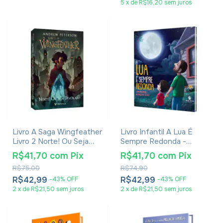
5
x
de
R$16,20
sem juros
Livro A Saga Wingfeather
Livro Infantil A Lua É
Livro 2 Norte! Ou Seja
Sempre Redonda -
Devorado - Andrew
Jonathan Gibson
R$41,70
com
Pix
R$41,70
com
Pix
Peterson
R$75,00
R$74,90
R$42,99
R$42,99
-
43
%
OFF
-
43
%
OFF
2
x
de
R$21,50
sem juros
2
x
de
R$21,50
sem juros