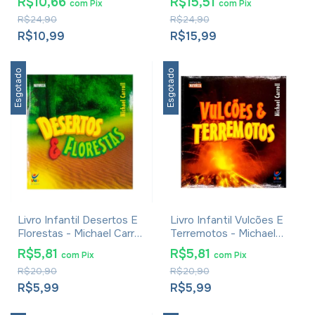
R$10,66
R$15,51
com
Pix
com
Pix
R$24,90
R$24,90
R$10,99
R$15,99
Esgotado
Esgotado
Livro Infantil Desertos E
Livro Infantil Vulcões E
Florestas - Michael Carroll
Terremotos - Michael
- Coleção Natureza
Carroll - Coleção
R$5,81
R$5,81
com
Pix
com
Pix
Natureza
R$20,90
R$20,90
R$5,99
R$5,99