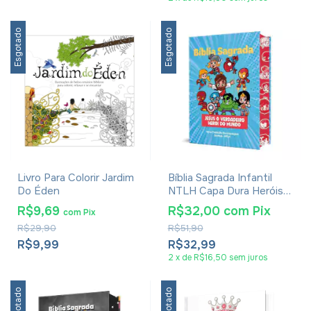
Esgotado
Esgotado
Livro Para Colorir Jardim
Bíblia Sagrada Infantil
Do Éden
NTLH Capa Dura Heróis
Menino
R$9,69
R$32,00
com
Pix
com
Pix
R$29,90
R$51,90
R$9,99
R$32,99
2
x
de
R$16,50
sem juros
Esgotado
Esgotado