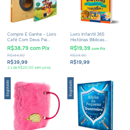
Compre E Ganhe - Livro
Livro Infantil 365
Café Com Deus Pai
Histórias Bíblicas
Adulto + Kids - Junior
Narradas com Carinho -
R$38,79
com
Pix
R$19,39
com
Pix
Rostirola
Ciranda Cultural
R$144,80
R$34,90
R$39,99
R$19,99
2
x
de
R$20,00
sem juros
Esgotado
Esgotado