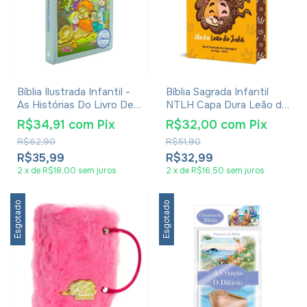
Bíblia Ilustrada Infantil -
Bíblia Sagrada Infantil
As Histórias Do Livro De
NTLH Capa Dura Leão de
Deus Para Crianças
Judá
R$34,91
com
Pix
R$32,00
com
Pix
R$62,90
R$51,90
R$35,99
R$32,99
2
x
de
R$18,00
sem juros
2
x
de
R$16,50
sem juros
Esgotado
Esgotado