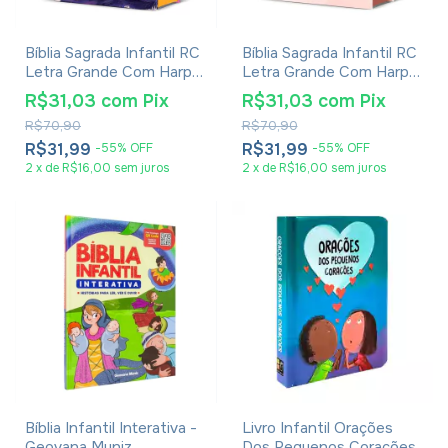
Bíblia Sagrada Infantil RC
Bíblia Sagrada Infantil RC
Letra Grande Com Harpa
Letra Grande Com Harpa
Avivada E Corinhos Capa
Avivada E Corinhos Capa
R$31,03
com
Pix
R$31,03
com
Pix
Dura Pequena Estrelas
Dura Pequena Leão
R$70,90
R$70,90
Aquarela
R$31,99
R$31,99
-
55
%
OFF
-
55
%
OFF
2
x
de
R$16,00
sem juros
2
x
de
R$16,00
sem juros
Bíblia Infantil Interativa -
Livro Infantil Orações
Geovana Muniz
Dos Pequenos Corações