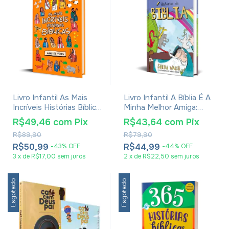
Livro Infantil As Mais
Livro Infantil A Bíblia É A
Incríveis Histórias Bíblicas
Minha Melhor Amiga:
- Anne De Vries
Histórias Da Bíblia - Sheila
R$49,46
com
Pix
R$43,64
com
Pix
Walsh
R$89,90
R$79,90
R$50,99
R$44,99
-
43
%
OFF
-
44
%
OFF
3
x
de
R$17,00
sem juros
2
x
de
R$22,50
sem juros
Esgotado
Esgotado