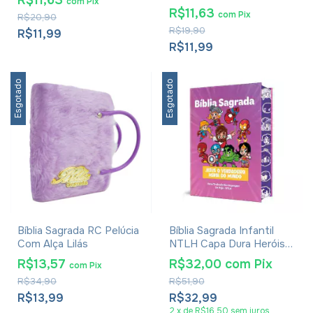
R$11,63
com
Pix
R$11,63
com
Pix
R$20,90
R$19,90
R$11,99
R$11,99
Esgotado
Esgotado
Bíblia Sagrada RC Pelúcia
Bíblia Sagrada Infantil
Com Alça Lilás
NTLH Capa Dura Heróis
Menina
R$13,57
R$32,00
com
Pix
com
Pix
R$34,90
R$51,90
R$13,99
R$32,99
2
x
de
R$16,50
sem juros