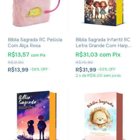
Bíblia Sagrada RC Pelúcia
Bíblia Sagrada Infantil RC
Com Alça Rosa
Letra Grande Com Harpa
Avivada E Corinhos Capa
R$13,57
R$31,03
com
Pix
com
Pix
Dura Pequena Crianças
R$31,90
R$70,90
Jardim
R$13,99
R$31,99
-
56
%
OFF
-
55
%
OFF
2
x
de
R$16,00
sem juros