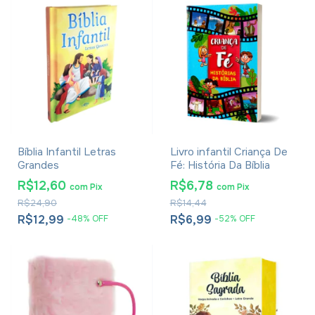
Bíblia Infantil Letras
Livro infantil Criança De
Grandes
Fé: História Da Bíblia
R$12,60
R$6,78
com
Pix
com
Pix
R$24,90
R$14,44
R$12,99
R$6,99
-
48
%
OFF
-
52
%
OFF