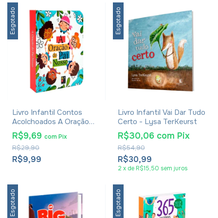
Esgotado
Esgotado
Livro Infantil Contos
Livro Infantil Vai Dar Tudo
Acolchoados A Oração
Certo - Lysa TerKeurst
Do Pai Nosso
R$9,69
R$30,06
com
Pix
com
Pix
R$29,90
R$54,90
R$9,99
R$30,99
2
x
de
R$15,50
sem juros
Esgotado
Esgotado