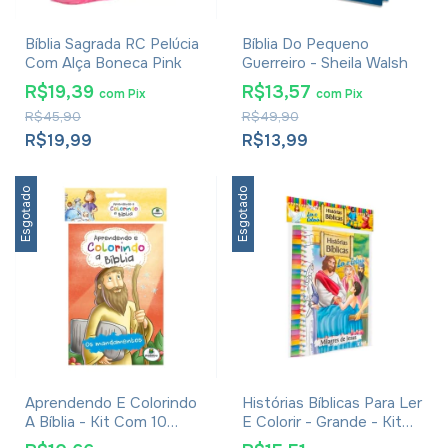
Bíblia Sagrada RC Pelúcia
Bíblia Do Pequeno
Com Alça Boneca Pink
Guerreiro - Sheila Walsh
R$19,39
R$13,57
com
Pix
com
Pix
R$45,90
R$49,90
R$19,99
R$13,99
Esgotado
Esgotado
Aprendendo E Colorindo
Histórias Bíblicas Para Ler
A Bíblia - Kit Com 10
E Colorir - Grande - Kit
Livros
Com 10 Livros