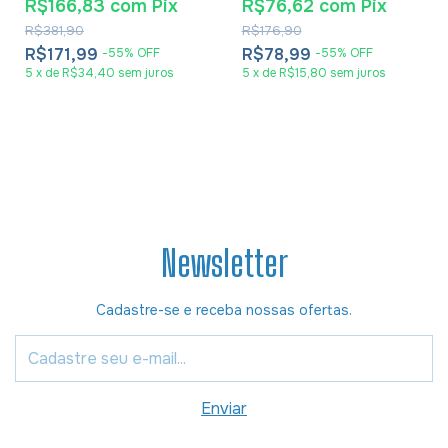
R$166,83
com
Pix
R$76,62
com
Pix
Carvalho
R$381,90
R$176,90
R$171,99
R$78,99
-
55
%
OFF
-
55
%
OFF
5
x
de
R$34,40
sem juros
5
x
de
R$15,80
sem juros
Newsletter
Cadastre-se e receba nossas ofertas.