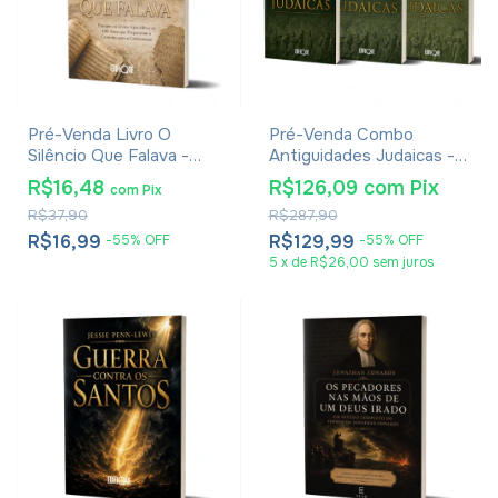
Pré-Venda Livro O
Pré-Venda Combo
Silêncio Que Falava -
Antiguidades Judaicas -
Eduardo De Proença
Flávio Josefo
R$16,48
R$126,09
com
Pix
com
Pix
R$37,90
R$287,90
R$16,99
R$129,99
-
55
%
OFF
-
55
%
OFF
5
x
de
R$26,00
sem juros