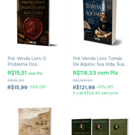
Pré-Venda Livro O
Pré-Venda Livro Tomás
Problema Dos
De Aquino: Sua Vida, Sua
Evangelhos E Soluções-
Obra E Sua Época -
R$15,51
R$118,33
com
Pix
com
Pix
Eusébio De Cesareia
Eudaldo Forment Giralt
R$35,90
R$269,90
R$15,99
R$121,99
-
55
%
OFF
-
55
%
OFF
5
x
de
R$24,40
sem juros