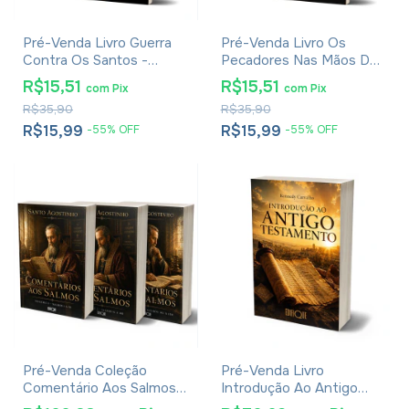
Pré-Venda Livro Guerra
Pré-Venda Livro Os
Contra Os Santos -
Pecadores Nas Mãos De
Jessie Penn-Lewis
Um Deus Irado -
R$15,51
R$15,51
com
Pix
com
Pix
Jonathan Edwards
R$35,90
R$35,90
R$15,99
R$15,99
-
55
%
OFF
-
55
%
OFF
Pré-Venda Coleção
Pré-Venda Livro
Comentário Aos Salmos -
Introdução Ao Antigo
Santo Agostinho
Testamento - Kennedy