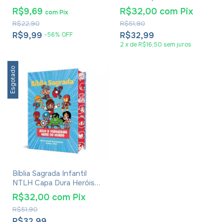
Jesus, O Verdadeiro Herói
Menina
R$9,69
R$32,00
com
Pix
com
Pix
Do Mundo
R$22,90
R$51,90
R$9,99
R$32,99
-
56
%
OFF
2
x
de
R$16,50
sem juros
Esgotado
Bíblia Sagrada Infantil
NTLH Capa Dura Heróis
Menino
R$32,00
com
Pix
R$51,90
R$32,99