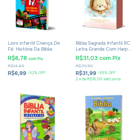
Livro infantil Criança De
Bíblia Sagrada Infantil RC
Fé: História Da Bíblia
Letra Grande Com Harpa
Avivada E Corinhos Capa
R$6,78
R$31,03
com
Pix
com
Pix
Dura Pequena Leão
R$14,44
R$70,90
Aquarela
R$6,99
R$31,99
-
52
%
OFF
-
55
%
OFF
2
x
de
R$16,00
sem juros