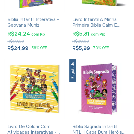
Bíblia Infantil Interativa -
Livro Infantil A Minha
Geovana Muniz
Primeira Bíblia Caim E
Abel
R$24,24
R$5,81
com
Pix
com
Pix
R$59,90
R$20,00
R$24,99
R$5,99
-
58
%
OFF
-
70
%
OFF
Esgotado
Livro De Colorir Com
Bíblia Sagrada Infantil
Atividades Interativas -
NTLH Capa Dura Heróis