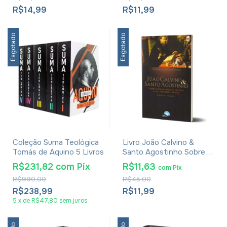
R$14,99
R$11,99
Esgotado
Esgotado
Coleção Suma Teológica
Livro João Calvino &
Tomás de Aquino 5 Livros
Santo Agostinho Sobre o
Conhecimento de Deus e
R$231,82
com
Pix
R$11,63
com
Pix
o Autoconhecimento -
R$990,00
R$45,00
Fabiano de Almeida
R$238,99
R$11,99
5
x
de
R$47,80
sem juros