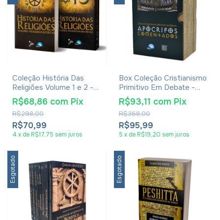
Coleção História Das
Box Coleção Cristianismo
Religiões Volume 1 e 2 -
Primitivo Em Debate -
George Foot Moore
Livros Apócrifos
R$68,86
com
Pix
R$93,11
com
Pix
Comentados - 9 Volumes
R$298,00
R$368,00
R$70,99
R$95,99
4
x
de
R$17,75
sem juros
5
x
de
R$19,20
sem juros
Esgotado
Esgotado