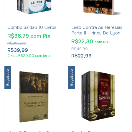
Combo Saldão 10 Livros
Livro Contra As Heresias
Parte II - Irineu De Lyon -
R$38,79
com
Pix
Coleção A Patrística Vol.
R$22,30
com
Pix
R$286,30
VII
R$48,90
R$39,99
R$22,99
2
x
de
R$20,00
sem juros
Esgotado
Esgotado