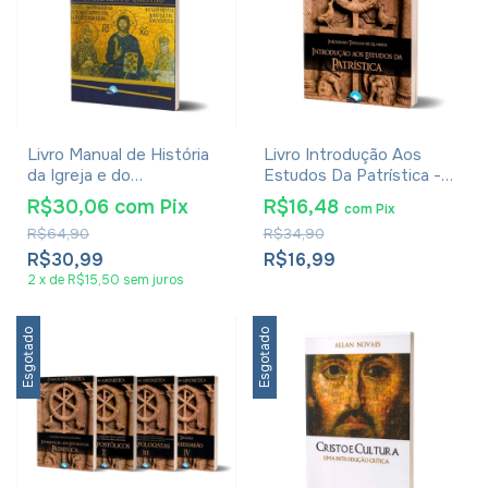
Livro Manual de História
Livro Introdução Aos
da Igreja e do
Estudos Da Patrística -
Pensamento Cristão -
Joãozinho Thomas De
R$30,06
com
Pix
R$16,48
com
Pix
Jorge Pinheiro e Marcelo
Almeida - Coleção A
R$64,90
R$34,90
Santos
Patrística Vol. I
R$30,99
R$16,99
2
x
de
R$15,50
sem juros
Esgotado
Esgotado