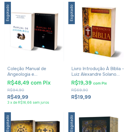
Esgotado
Esgotado
Coleção Manual de
Livro Introdução À Bíblia -
Angeologia e
Luiz Alexandre Solano
Demonologia
Rossi
R$48,49
com
Pix
R$19,39
com
Pix
R$94,90
R$69,90
R$49,99
R$19,99
3
x
de
R$16,66
sem juros
Esgotado
Esgotado