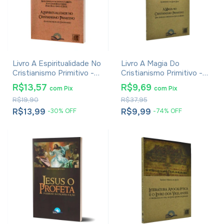
Livro A Espiritualidade No
Livro A Magia Do
Cristianismo Primitivo -
Cristianismo Primitivo -
Maria Aparecida De
Albertino Da Silva Lima
R$13,57
R$9,69
com
Pix
com
Pix
Andrade Almeida
R$19,90
R$37,95
R$13,99
R$9,99
-
30
%
OFF
-
74
%
OFF