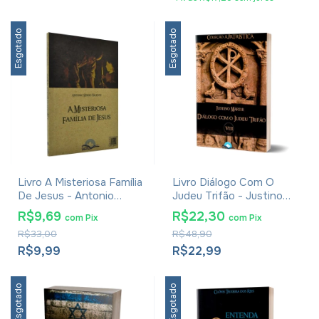
Esgotado
Esgotado
Livro A Misteriosa Família
Livro Diálogo Com O
De Jesus - Antonio
Judeu Trifão - Justino
Sérgio Valente
Mártir - Coleção A
R$9,69
R$22,30
com
Pix
com
Pix
Patrística Vol. VIII
R$33,00
R$48,90
R$9,99
R$22,99
Esgotado
Esgotado