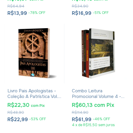
R$64,94
R$34,90
R$13,99
R$16,99
-
78
%
OFF
-
51
%
OFF
Livro Pais Apologistas -
Combo Leitura
Coleção A Patrística Vol.
Promocional Volume 4 -
III
Com 4 Livros
R$22,30
R$60,13
com
Pix
com
Pix
R$48,90
R$114,90
R$22,99
R$61,99
-
53
%
OFF
-
46
%
OFF
4
x
de
R$15,50
sem juros