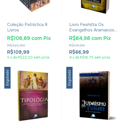
Coleção Patrística 8
Livro Peshitta Os
Livros
Evangelhos Aramaicos
De Yeshua Edição
R$106,69
com
Pix
R$64,98
com
Pix
Bilíngue Aramaico E
R$322,90
R$141,90
Português - Tsadok Ben
Derech
R$109,99
R$66,99
5
x
de
R$22,00
sem juros
4
x
de
R$16,75
sem juros
Esgotado
Esgotado