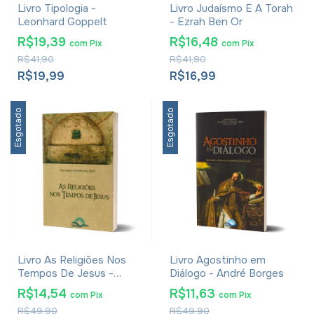
Livro Tipologia -
Livro Judaísmo E A Torah
Leonhard Goppelt
- Ezrah Ben Or
R$19,39
R$16,48
com
Pix
com
Pix
R$41,90
R$41,90
R$19,99
R$16,99
Esgotado
Esgotado
Livro As Religiões Nos
Livro Agostinho em
Tempos De Jesus -
Diálogo - André Borges
Willibaldo Ruppenthal
R$14,54
R$11,63
com
Pix
com
Pix
Neto
R$49,90
R$49,90