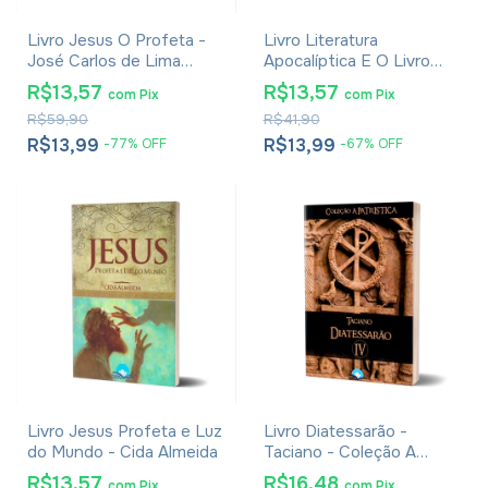
Livro Jesus O Profeta -
Livro Literatura
José Carlos de Lima
Apocalíptica E O Livro
Costa
Dos Vigilantes - Ângelo
R$13,57
R$13,57
com
Pix
com
Pix
Vieira Da Silva
R$59,90
R$41,90
R$13,99
R$13,99
-
77
%
OFF
-
67
%
OFF
Livro Jesus Profeta e Luz
Livro Diatessarão -
do Mundo - Cida Almeida
Taciano - Coleção A
Patrística Vol. IV
R$13,57
R$16,48
com
Pix
com
Pix