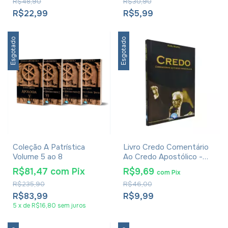
R$48,90
R$30,90
R$22,99
R$5,99
Esgotado
Esgotado
Coleção A Patrística
Livro Credo Comentário
Volume 5 ao 8
Ao Credo Apostólico -
Karl Barth
R$81,47
com
Pix
R$9,69
com
Pix
R$235,90
R$46,00
R$83,99
R$9,99
5
x
de
R$16,80
sem juros