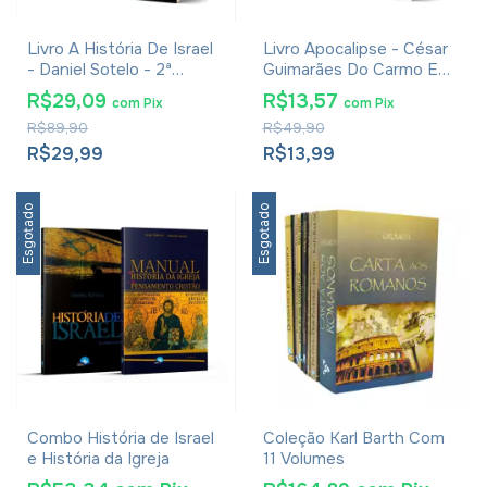
Livro A História De Israel
Livro Apocalipse - César
- Daniel Sotelo - 2ª
Guimarães Do Carmo E
Edição Revisada
Wendell Lessa Vilela
R$29,09
R$13,57
com
Pix
com
Pix
Xavier
R$89,90
R$49,90
R$29,99
R$13,99
Esgotado
Esgotado
Combo História de Israel
Coleção Karl Barth Com
e História da Igreja
11 Volumes