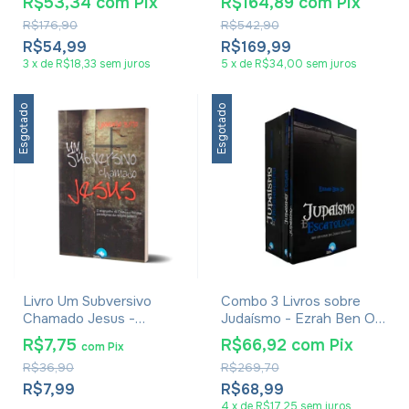
R$53,34
com
Pix
R$164,89
com
Pix
R$176,90
R$542,90
R$54,99
R$169,99
3
x
de
R$18,33
sem juros
5
x
de
R$34,00
sem juros
Esgotado
Esgotado
Livro Um Subversivo
Combo 3 Livros sobre
Chamado Jesus -
Judaísmo - Ezrah Ben Or
Leonardo Brito
e Rav Maorel Melo
R$7,75
R$66,92
com
Pix
com
Pix
R$36,90
R$269,70
R$7,99
R$68,99
4
x
de
R$17,25
sem juros