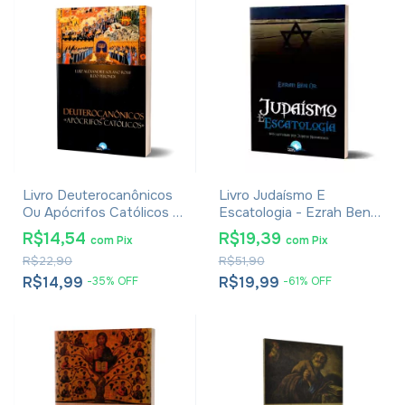
Livro Deuterocanônicos
Livro Judaísmo E
Ou Apócrifos Católicos -
Escatologia - Ezrah Ben
Luiz Alexandre Solano
Or
R$14,54
R$19,39
com
Pix
com
Pix
Rossi E Ildo Perondi
R$22,90
R$51,90
R$14,99
R$19,99
-
35
%
OFF
-
61
%
OFF