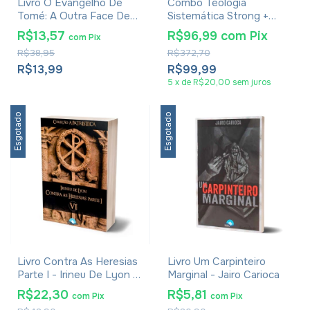
Livro O Evangelho De
Combo Teologia
Tomé: A Outra Face De
Sistemática Strong +
Jesus - José Aristides Da
Escatologia + Cristologia
R$13,57
R$96,99
com
Pix
com
Pix
Silva Gamito
R$38,95
R$372,70
R$13,99
R$99,99
5
x
de
R$20,00
sem juros
Esgotado
Esgotado
Livro Contra As Heresias
Livro Um Carpinteiro
Parte I - Irineu De Lyon -
Marginal - Jairo Carioca
Coleção A Patrística Vol.
R$22,30
R$5,81
com
Pix
com
Pix
VI