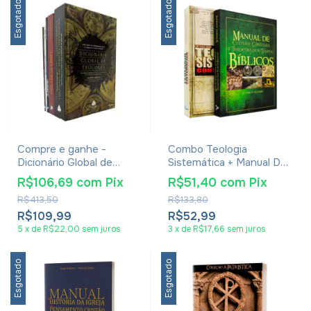
Esgotado
Esgotado
Compre e ganhe -
Combo Teologia
Dicionário Global de
Sistemática + Manual De
Teologia + 4 Livros
Cultura
R$106,69
com
Pix
R$51,40
com
Pix
Teológicos
R$413,50
R$133,80
R$109,99
R$52,99
5
x
de
R$22,00
sem juros
3
x
de
R$17,66
sem juros
Esgotado
Esgotado