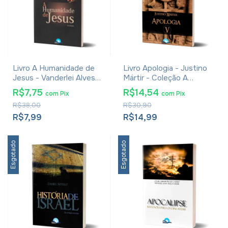
Livro A Humanidade de
Livro Apologia - Justino
Jesus - Vanderlei Alves
Mártir - Coleção A
Batista
Patrística Vol. V
R$7,75
R$14,54
com
Pix
com
Pix
R$38,00
R$30,90
R$7,99
R$14,99
Esgotado
Esgotado