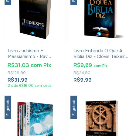
Livro Judaísmo E
Livro Entenda O Que A
Messianismo - Rav
Bíblia Diz - Clóvis Teixeira
Maorel Melo
Dos Reis
R$31,03
com
Pix
R$9,69
com
Pix
R$129,90
R$24,90
R$31,99
R$9,99
2
x
de
R$16,00
sem juros
Esgotado
Esgotado