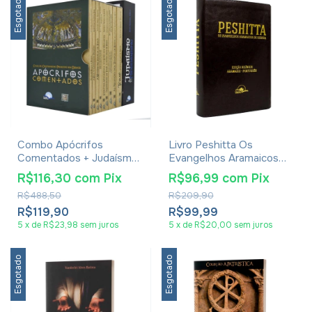
Esgotado
Esgotado
Combo Apócrifos
Livro Peshitta Os
Comentados + Judaísmo
Evangelhos Aramaicos
E Messianismo
De Yeshua Edição
R$116,30
com
Pix
R$96,99
com
Pix
Bilíngue - Tsadok Ben
R$488,50
R$209,90
Derech - Capa Luxo
Marrom
R$119,90
R$99,99
5
x
de
R$23,98
sem juros
5
x
de
R$20,00
sem juros
Esgotado
Esgotado