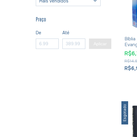
Preço
De
Até
Bíblia
Aplicar
Evang
Peque
R$6
Ediçã
R$14,
Prom
R$6
Esgotado