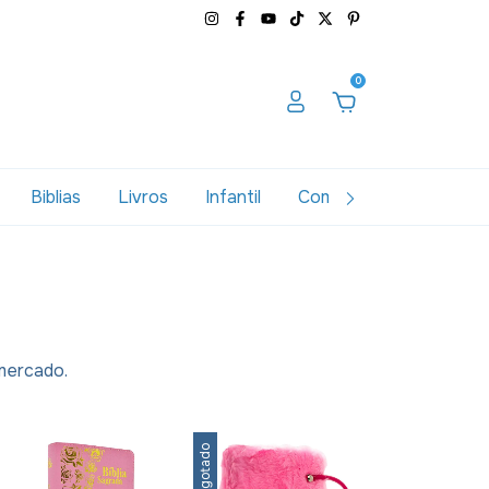
0
Biblias
Livros
Infantil
Combos
Variados
 mercado.
Esgotado