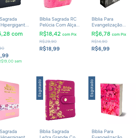
a Sagrada
Bíblia Sagrada RC
Bíblia Para
 Hipergigante
Pelúcia Com Alça
Evangelização
ição De
Pink
Pequena - RC
5,28
com
R$18,42
R$6,78
com
Pix
com
Pix
ssas Zíper
Edição de
R$29,90
R$14,90
Promessas - Capa
Leão
90
R$18,99
R$6,99
6,99
R$19,00
sem
Esgotado
Esgotado
a Sagrada
Bíblia Sagrada
Bíblia Para
 Hipergigante
Letra Grande Com
Evangelização