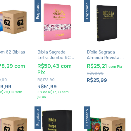
Esgotado
Esgotado
om 62 Bíblias
Bíblia Sagrada
Bíblia Sagrada
Letra Jumbo RC
Almeida Revista E
elização
Edição De
Atualizada Luxo
78,29
com
R$50,43
com
R$25,21
com
Pix
na - RC
Promessas Harpa
Preta
Pix
R$69,90
o de
Zíper Rosa Claro
essas
,90
R$173,90
R$25,99
89,99
R$51,99
R$78,00
sem
3
x
de
R$17,33
sem
juros
Esgotado
Esgotado