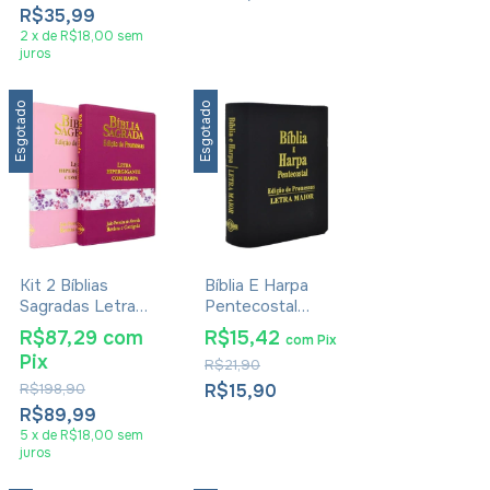
Em Vermelho Pink
R$35,99
2
x
de
R$18,00
sem
juros
Esgotado
Esgotado
Kit 2 Bíblias
Bíblia E Harpa
Sagradas Letra
Pentecostal
Hipergigante Com
Edição De
R$87,29
com
R$15,42
com
Pix
Harpa Zíper Pink
Promessas RC
Pix
R$21,90
Rosa
Letra Maior Luxo
Preta
R$198,90
R$15,90
R$89,99
5
x
de
R$18,00
sem
juros