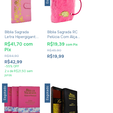
Bíblia Sagrada
Bíblia Sagrada RC
Letra Hipergigante
Pelúcia Com Alça
Harpa Avivada E
Boneca Pink
R$41,70
com
R$19,39
com
Pix
Corinhos - Carteira
Pix
R$45,90
Rosa Claro
R$94,90
R$19,99
R$42,99
-
55
%
OFF
2
x
de
R$21,50
sem
juros
Esgotado
Esgotado