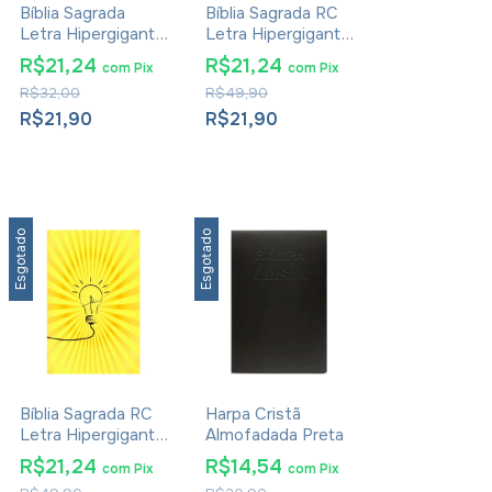
Bíblia Sagrada
Bíblia Sagrada RC
Letra Hipergigante
Letra Hipergigante
Harpa Capa Dura
Harpa Rosa Floral
R$21,24
R$21,24
com
Pix
com
Pix
Deus Do
R$32,00
R$49,90
Impossível
R$21,90
R$21,90
Esgotado
Esgotado
Bíblia Sagrada RC
Harpa Cristã
Letra Hipergigante
Almofadada Preta
Harpa Lâmpada
R$21,24
R$14,54
com
Pix
com
Pix
Amarela