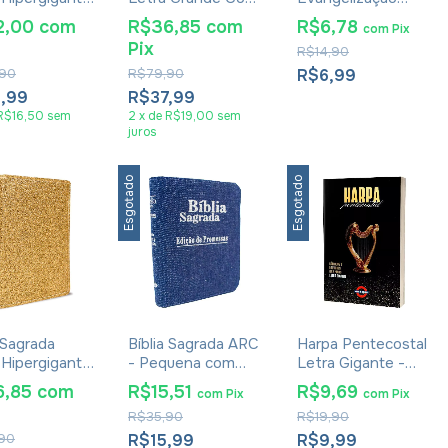
Harpa Média
Harpa Pentecostal
Pequena - RC
2,00
com
R$36,85
com
R$6,78
com
Pix
 Rosa Claro
RC Pequena
Edição de
Pix
R$14,90
s
Carteira Pink
Promessas
Edição de
90
R$79,90
R$6,99
Promessas
2,99
R$37,99
R$16,50
sem
2
x
de
R$19,00
sem
juros
Esgotado
Esgotado
a Sagrada
Bíblia Sagrada ARC
Harpa Pentecostal
 Hipergigante
- Pequena com
Letra Gigante -
Harpa Luxo
Zíper - Edição de
Capa Brochura
6,85
com
R$15,51
R$9,69
com
Pix
com
Pix
r Dourada
Promessas -
Preta
R$35,90
R$19,90
Jeans Liso
90
R$15,99
R$9,99