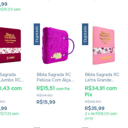
,99
R$19,00
sem
Esgotado
Esgotado
a Sagrada
Bíblia Sagrada RC
Bíblia Sagrada RC
 Jumbo RC
Pelúcia Com Alça
Letra Grande
o De
Roxa
Edição De
0,43
com
R$15,51
R$34,91
com
com
Pix
ssas Harpa
Promessas Com
Pix
R$34,90
 Pink
Harpa E As
Palavras De Jesus
,90
R$15,99
R$69,90
Em Vermelho Rosa
,99
R$35,99
R$17,33
sem
2
x
de
R$18,00
sem
juros