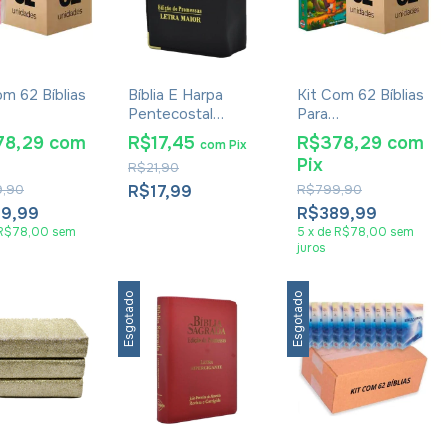
om 62 Bíblias
Bíblia E Harpa
Kit Com 62 Bíblias
Pentecostal
Para
elização
Edição De
Evangelização
78,29
com
R$17,45
R$378,29
com
com
Pix
na - RC
Promessas Letra
Pequena - RC
Pix
R$21,90
o de
Maior RC Carteira
Edição de
ssas -
Preta
Promessas Infantil
,90
R$17,99
R$799,90
ina
89,99
R$389,99
R$78,00
sem
5
x
de
R$78,00
sem
juros
Esgotado
Esgotado