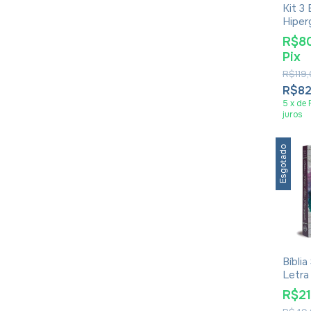
Kit 3 
Hiper
Harpa
R$8
Luxo
Pix
R$119
R$8
5
x
de
juros
Esgotado
Bíbli
Letra
Harpa
R$2
Aquar