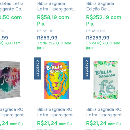
Bíblias Letra
Bíblia Sagrada
Bíblia Sagrada
gigante Com
Letra Hipergigante
Edição De
 Corinhos
RC Edição De
Promessas - Kit
0,50
com
R$58,19
com
R$252,19
com
Promessas Zíper
Com 62 Unidades
Pix
Pix
Vermelha
,00
R$69,90
R$496,00
2,99
R$59,99
R$259,99
R$16,60
sem
3
x
de
R$20,00
sem
5
x
de
R$52,00
sem
juros
juros
Esgotado
Esgotado
a Sagrada RC
Bíblia Sagrada RC
Bíblia Sagrada RC
 Hipergigante
Letra Hipergigante
Letra Hipergigante
 Cruz
Harpa Leão Color
Harpa Fé Verde
1,24
R$21,24
R$21,24
com
Pix
com
Pix
com
Pix
ela