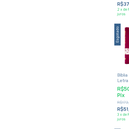
R$37
2
x
de
juros
Esgotado
Bíbli
Letra
Ediçã
R$5
Prome
Pix
Zíper
R$173
R$51
3
x
de
juros