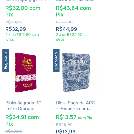
Com Harpa Média
Harpa Pentecostal
R$32,00
com
R$43,64
com
Zíper Pink Flores
Carteira Rosa Claro
Pix
Pix
R$99,90
R$70,90
R$32,99
R$44,99
2
x
de
R$16,50
sem
2
x
de
R$22,50
sem
juros
juros
Esgotado
Esgotado
Bíblia Sagrada RC
Bíblia Sagrada ARC
Letra Grande
- Pequena com
Edição De
Zíper - Edição de
R$34,91
com
R$13,57
com
Pix
Promessas Com
Promessas -
Pix
R$29,90
Harpa E As
Jeans
Palavras De Jesus
R$69,90
R$13,99