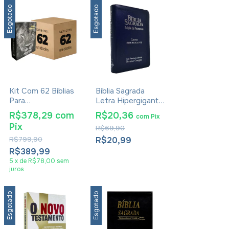
Esgotado
Esgotado
Kit Com 62 Bíblias
Bíblia Sagrada
Para
Letra Hipergigante
Evangelização
RC Edição De
R$378,29
com
R$20,36
com
Pix
Pequena - RC
Promessas Zíper
Pix
R$69,90
Edição de
Azul
Promessas - Capa
R$799,90
R$20,99
Leão
R$389,99
5
x
de
R$78,00
sem
juros
Esgotado
Esgotado