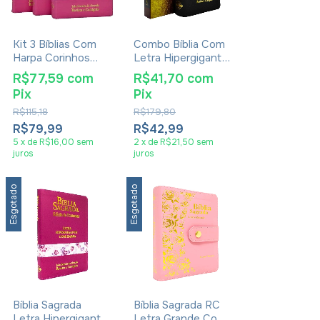
Kit 3 Bíblias Com
Combo Bíblia Com
Harpa Corinhos
Letra Hipergigante
Letra Hipergigante
+ Dicionário Bíblico
R$77,59
com
R$41,70
com
Ziper Pink
Bereano
Pix
Pix
R$115,18
R$179,80
R$79,99
R$42,99
5
x
de
R$16,00
sem
2
x
de
R$21,50
sem
juros
juros
Esgotado
Esgotado
Bíblia Sagrada
Bíblia Sagrada RC
Letra Hipergigante
Letra Grande Com