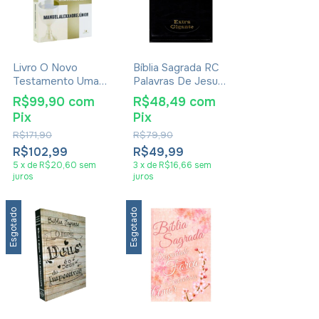
Livro O Novo
Bíblia Sagrada RC
Testamento Uma
Palavras De Jesus
Introdução
Em Vermelho
R$99,90
com
R$48,49
com
Histórica - Manuel
Pix
Pix
Alexandre Jr
R$171,90
R$79,90
R$102,99
R$49,99
5
x
de
R$20,60
sem
3
x
de
R$16,66
sem
juros
juros
Esgotado
Esgotado