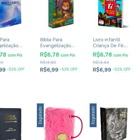
 Para
Bíblia Para
Livro infantil
elização
Evangelização
Criança De Fé:
na - RC
Pequena - RC
História Da Bíblia
,78
R$6,78
R$6,78
com
Pix
com
Pix
com
Pix
o De
Edição De
90
R$14,90
R$14,44
essas
Promessas - Capa
Infantil
,99
R$6,99
R$6,99
-
53
%
OFF
-
53
%
OFF
-
52
%
OFF
Esgotado
Esgotado