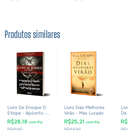
Produtos similares
Livro De Enoque O
Livro Dias Melhores
Livr
Etíope - Apócrifo -
Virão - Max Lucado
De Vi
Luiz Alexandre Solano
Davi
R$26,18
R$25,21
R$9
com
Pix
com
Pix
Rossi
R$41,90
R$44,90
R$43