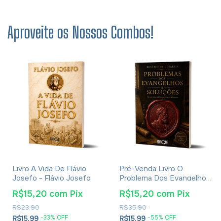
Aproveite os Nossos Combos!
Livro A Vida De Flávio
Pré-Venda Livro O
Josefo - Flávio Josefo
Problema Dos Evangelhos
E Soluções- Eusébio De
R$15,20
com
Pix
R$15,20
com
Pix
Cesareia
R$23,90
R$35,90
-
33
% OFF
-
55
% OFF
R$15,99
R$15,99