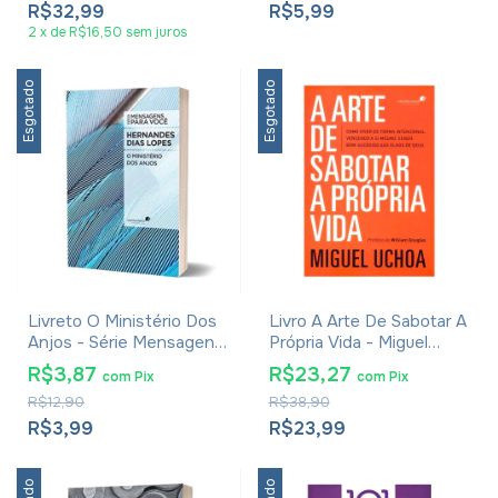
R$32,99
R$5,99
2
x
de
R$16,50
sem juros
Esgotado
Esgotado
Livreto O Ministério Dos
Livro A Arte De Sabotar A
Anjos - Série Mensagens
Própria Vida - Miguel
Para Você - Hernandes
Uchoa
R$3,87
R$23,27
com
Pix
com
Pix
Dias Lopes
R$12,90
R$38,90
R$3,99
R$23,99