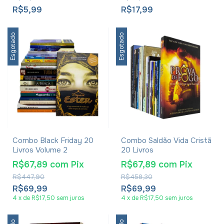
R$5,99
R$17,99
Esgotado
Esgotado
Combo Black Friday 20
Combo Saldão Vida Cristã
Livros Volume 2
20 Livros
R$67,89
com
Pix
R$67,89
com
Pix
R$447,90
R$458,30
R$69,99
R$69,99
4
x
de
R$17,50
sem juros
4
x
de
R$17,50
sem juros