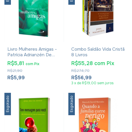
Livro Mulheres Amigas -
Combo Saldão Vida Cristã
Patrícia Adrianzén De
8 Livros
Vergara
R$5,81
R$55,28
com
Pix
com
Pix
R$21,90
R$274,70
R$5,99
R$56,99
3
x
de
R$19,00
sem juros
Esgotado
Esgotado