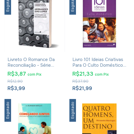
Esgotado
Esgotado
Livreto O Romance Da
Livro 101 Ideias Criativas
Reconciliação - Série
Para O Culto Doméstico -
Mensagens Para Você -
David Merkh
R$3,87
R$21,33
com
Pix
com
Pix
Hernandes Dias Lopes
R$12,90
R$37,90
R$3,99
R$21,99
Esgotado
Esgotado