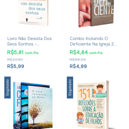
Livro Não Desista Dos
Combo Incluindo O
Seus Sonhos -
Deficiente Na Igreja 2
Hernandes Dias Lopes
Livros
R$5,81
R$4,84
com
Pix
com
Pix
R$23,90
R$66,00
R$5,99
R$4,99
Esgotado
Esgotado