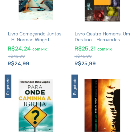
Livro Começando Juntos
Livro Quatro Homens, Um
- H. Norman Wright
Destino - Hernandes
Dias Lopes
R$24,24
R$25,21
com
Pix
com
Pix
R$43,90
R$45,90
R$24,99
R$25,99
Esgotado
Esgotado