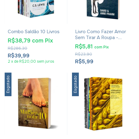
Combo Saldão 10 Livros
Livro Como Fazer Amor
Sem Tirar A Roupa -
R$38,79
com
Pix
David E Anne Frahm
R$5,81
com
Pix
R$286,30
R$23,90
R$39,99
R$5,99
2
x
de
R$20,00
sem juros
Esgotado
Esgotado