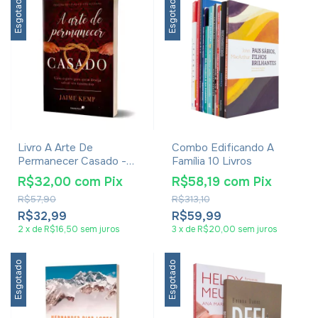
Esgotado
Esgotado
Livro A Arte De
Combo Edificando A
Permanecer Casado -
Família 10 Livros
Jaime Kemp
R$32,00
com
Pix
R$58,19
com
Pix
R$57,90
R$313,10
R$32,99
R$59,99
2
x
de
R$16,50
sem juros
3
x
de
R$20,00
sem juros
Esgotado
Esgotado