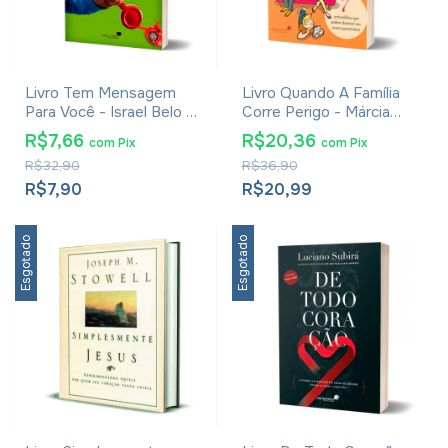
Livro Tem Mensagem
Livro Quando A Família
Para Você - Israel Belo De
Corre Perigo - Márcia
Azevedo
Marinho
R$7,66
R$20,36
com
Pix
com
Pix
R$32,90
R$36,90
R$7,90
R$20,99
Esgotado
Esgotado