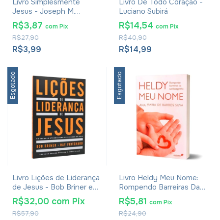
Livro Simplesmente
Livro De Todo Coração -
Jesus - Joseph M.
Luciano Subirá
Stowell
R$3,87
R$14,54
com
Pix
com
Pix
R$27,90
R$40,90
R$3,99
R$14,99
Esgotado
Esgotado
Livro Lições de Liderança
Livro Heldy Meu Nome:
de Jesus - Bob Briner e
Rompendo Barreiras Da
Ray Pritchard
Surdocegueira - Ana
R$32,00
com
Pix
R$5,81
com
Pix
Maria De Barros Silva
R$57,90
R$24,90