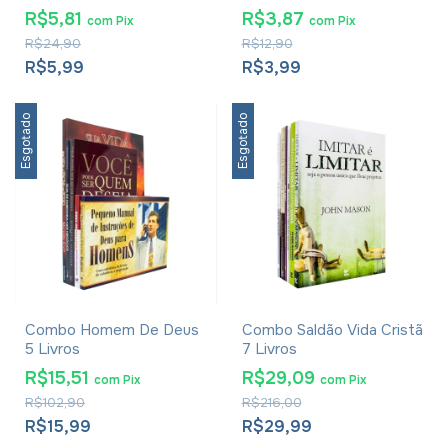
Igreja - Brenda Darke
Mensagens Para Você -
R$5,81
R$3,87
com
Pix
com
Pix
Hernandes Dias Lopes
R$24,90
R$12,90
R$5,99
R$3,99
Esgotado
Esgotado
Combo Homem De Deus
Combo Saldão Vida Cristã
5 Livros
7 Livros
R$15,51
R$29,09
com
Pix
com
Pix
R$102,90
R$216,00
R$15,99
R$29,99