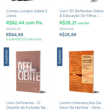
Combo Luciano Subirá 3
Livro 151 Reflexões Sobre
Livros
A Educação De Filhos -
David E Carol Sue Merkh
R$82,44
com
Pix
R$25,21
com
Pix
R$106,70
R$44,99
R$84,99
R$25,99
5
x
de
R$17,00
sem juros
Esgotado
Esgotado
Livro Deficiente - O
Livreto Intervenções De
Desafio da Inclusão Na
Deus Na História - Série