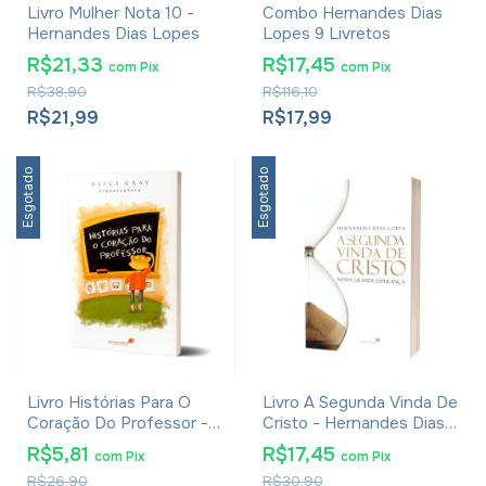
Livro Mulher Nota 10 -
Combo Hernandes Dias
Hernandes Dias Lopes
Lopes 9 Livretos
R$21,33
R$17,45
com
Pix
com
Pix
R$38,90
R$116,10
R$21,99
R$17,99
Esgotado
Esgotado
Livro Histórias Para O
Livro A Segunda Vinda De
Coração Do Professor -
Cristo - Hernandes Dias
Alice Gray
Lopes
R$5,81
R$17,45
com
Pix
com
Pix
R$26,90
R$30,90