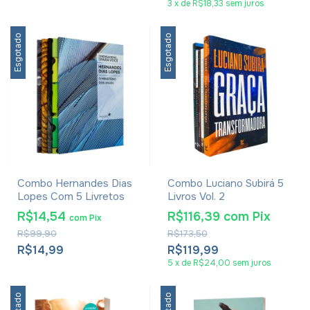
3
x
de
R$18,33
sem juros
Esgotado
Esgotado
Combo Hernandes Dias
Combo Luciano Subirá 5
Lopes Com 5 Livretos
Livros Vol. 2
R$14,54
R$116,39
com
Pix
com
Pix
R$99,90
R$173,50
R$14,99
R$119,99
5
x
de
R$24,00
sem juros