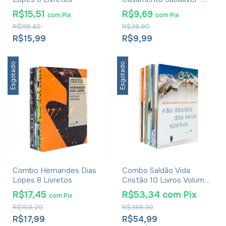
Juan Varela Alvarez e M.
R$15,51
R$9,69
com
Pix
com
Pix
Mar Molina
R$119,40
R$38,90
R$15,99
R$9,99
Esgotado
Esgotado
Combo Hernandes Dias
Combo Saldão Vida
Lopes 8 Livretos
Cristão 10 Livros Volume
4
R$17,45
R$53,34
com
Pix
com
Pix
R$103,20
R$388,30
R$17,99
R$54,99