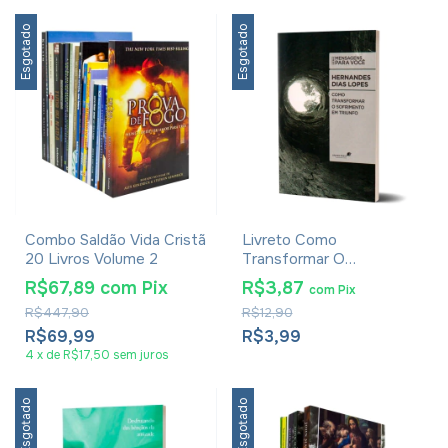
Esgotado
Esgotado
Combo Saldão Vida Cristã
Livreto Como
20 Livros Volume 2
Transformar O
Sofrimento Em Triunfo -
R$67,89
com
Pix
R$3,87
com
Pix
Série Mensagens Para
R$447,90
R$12,90
Você - Hernandes Dias
Lopes
R$69,99
R$3,99
4
x
de
R$17,50
sem juros
Esgotado
Esgotado