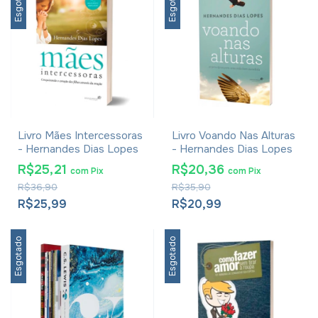
Esgotado
Esgotado
Livro Mães Intercessoras
Livro Voando Nas Alturas
- Hernandes Dias Lopes
- Hernandes Dias Lopes
R$25,21
R$20,36
com
Pix
com
Pix
R$36,90
R$35,90
R$25,99
R$20,99
Esgotado
Esgotado