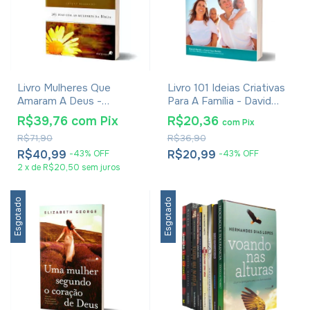
Livro Mulheres Que
Livro 101 Ideias Criativas
Amaram A Deus -
Para A Família - David
Elizabeth George
Merkh
R$39,76
com
Pix
R$20,36
com
Pix
R$71,90
R$36,90
R$40,99
R$20,99
-
43
%
OFF
-
43
%
OFF
2
x
de
R$20,50
sem juros
Esgotado
Esgotado