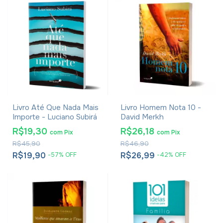
Livro Até Que Nada Mais
Livro Homem Nota 10 -
Importe - Luciano Subirá
David Merkh
R$19,30
R$26,18
com
Pix
com
Pix
R$45,90
R$46,90
R$19,90
R$26,99
-
57
%
OFF
-
42
%
OFF