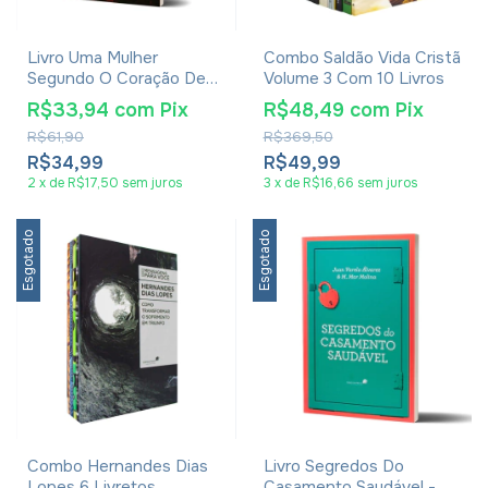
Livro Uma Mulher
Combo Saldão Vida Cristã
Segundo O Coração De
Volume 3 Com 10 Livros
Deus - Elizabeth George
R$33,94
com
Pix
R$48,49
com
Pix
R$61,90
R$369,50
R$34,99
R$49,99
2
x
de
R$17,50
sem juros
3
x
de
R$16,66
sem juros
Esgotado
Esgotado
Combo Hernandes Dias
Livro Segredos Do
Lopes 6 Livretos
Casamento Saudável -