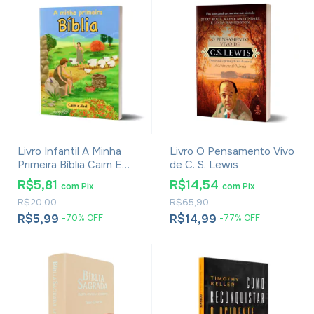
Livro Infantil A Minha
Livro O Pensamento Vivo
Primeira Bíblia Caim E
de C. S. Lewis
Abel
R$5,81
R$14,54
com
Pix
com
Pix
R$20,00
R$65,90
R$5,99
R$14,99
-
70
%
OFF
-
77
%
OFF