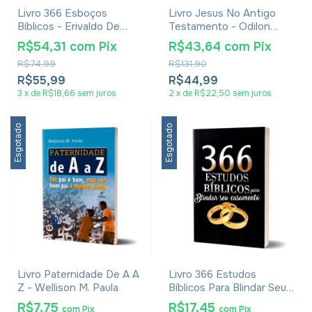
Livro 366 Esboços
Livro Jesus No Antigo
Bíblicos - Erivaldo De
Testamento - Odilon
Jesus
Moreira
R$54,31
com
Pix
R$43,64
com
Pix
R$74,99
R$131,90
R$55,99
R$44,99
3
x
de
R$18,66
sem juros
2
x
de
R$22,50
sem juros
Esgotado
Esgotado
Livro Paternidade De A A
Livro 366 Estudos
Z - Wellison M. Paula
Bíblicos Para Blindar Seu
Casamento
R$7,75
R$17,45
com
Pix
com
Pix