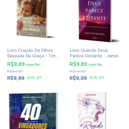
Livro Criação De Filhos
Livro Quando Deus
Baseada Na Graça - Tim
Parece Distante - Jamie
Kimmel
Rasmussen
R$9,69
R$9,69
com
Pix
com
Pix
R$54,90
R$54,90
R$9,99
R$9,99
-
82
%
OFF
-
82
%
OFF