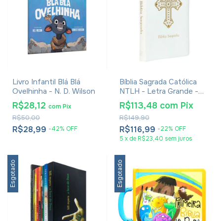
Livro Infantil Blá Blá
Bíblia Sagrada Católica
Ovelhinha - N. D. Wilson
NTLH - Letra Grande -
Capa Luxo Branca
R$28,12
R$113,48
com
Pix
com
Pix
R$50,00
R$149,90
R$28,99
R$116,99
-
42
%
OFF
-
22
%
OFF
5
x
de
R$23,40
sem juros
Esgotado
Esgotado