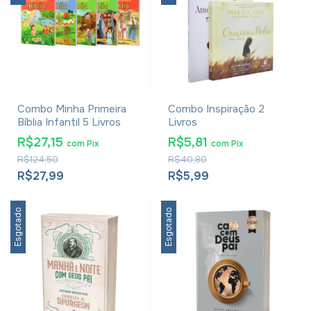
Combo Minha Primeira
Combo Inspiração 2
Bíblia Infantil 5 Livros
Livros
R$27,15
R$5,81
com
Pix
com
Pix
R$124,50
R$40,80
R$27,99
R$5,99
Esgotado
Esgotado