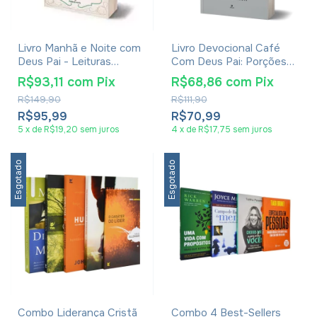
Livro Manhã e Noite com
Livro Devocional Café
Deus Pai - Leituras
Com Deus Pai: Porções
Diárias por Charles H.
Diárias De Amor - Junior
R$93,11
com
Pix
R$68,86
com
Pix
Spurgeon
Rostirola
R$149,90
R$111,90
R$95,99
R$70,99
5
x
de
R$19,20
sem juros
4
x
de
R$17,75
sem juros
Esgotado
Esgotado
Combo Liderança Cristã
Combo 4 Best-Sellers