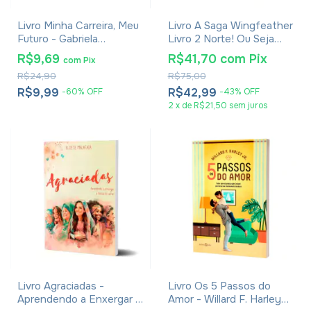
Livro Minha Carreira, Meu
Livro A Saga Wingfeather
Futuro - Gabriela
Livro 2 Norte! Ou Seja
Azevedo
Devorado - Andrew
R$9,69
R$41,70
com
Pix
com
Pix
Peterson
R$24,90
R$75,00
R$9,99
R$42,99
-
60
%
OFF
-
43
%
OFF
2
x
de
R$21,50
sem juros
Livro Agraciadas -
Livro Os 5 Passos do
Aprendendo a Enxergar a
Amor - Willard F. Harley