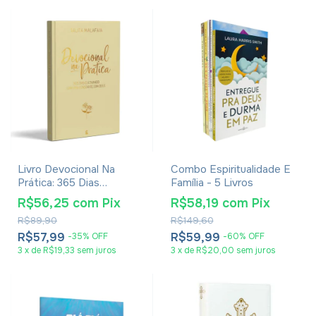
Livro Devocional Na
Combo Espiritualidade E
Prática: 365 Dias
Família - 5 Livros
Cultivando Uma Vida
R$56,25
com
Pix
R$58,19
com
Pix
Constante Com Deus -
R$89,90
R$149,60
Talita Malafaia
R$57,99
R$59,99
-
35
%
OFF
-
60
%
OFF
3
x
de
R$19,33
sem juros
3
x
de
R$20,00
sem juros