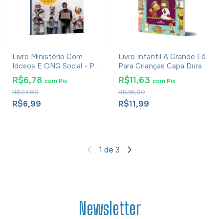
Livro Ministério Com
Livro Infantil A Grande Fé
Idosos E ONG Social - Pr.
Para Crianças Capa Dura
Eli Bento Corrêa
R$6,78
R$11,63
com
Pix
com
Pix
R$27,90
R$35,00
R$6,99
R$11,99
1
de
3
Newsletter