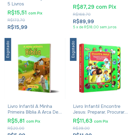
5 Livros
R$87,29
com
Pix
R$15,51
com
Pix
R$168,70
R$173,70
R$89,99
R$15,99
5
x
de
R$18,00
sem juros
Esgotado
Esgotado
Livro Infantil A Minha
Livro Infantil Encontre
Primeira Bíblia A Arca De
Jesus: Preparar, Procurar,
Noé
Encontrar
R$5,81
R$11,63
com
Pix
com
Pix
R$20,00
R$39,00