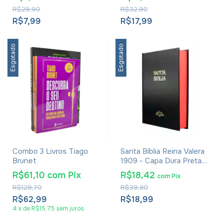
R$29,90
R$32,90
R$7,99
R$17,99
Esgotado
Esgotado
Combo 3 Livros Tiago
Santa Bíblia Reina Valera
Brunet
1909 - Capa Dura Preta
Espanhol
R$61,10
com
Pix
R$18,42
com
Pix
R$129,70
R$39,90
R$62,99
R$18,99
4
x
de
R$15,75
sem juros