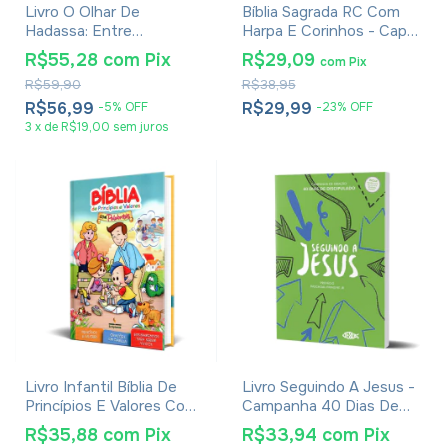
Livro O Olhar De
Bíblia Sagrada RC Com
Hadassa: Entre
Harpa E Corinhos - Capa
Jerusalém E O Presente -
Dura Leão Rei Dos Reis
R$55,28
com
Pix
R$29,09
com
Pix
G.R. Silva
R$59,90
R$38,95
R$56,99
R$29,99
-
5
%
OFF
-
23
%
OFF
3
x
de
R$19,00
sem juros
Livro Infantil Bíblia De
Livro Seguindo A Jesus -
Princípios E Valores Com
Campanha 40 Dias De
Palabritas - Capa Dura
Discipulado
R$35,88
com
Pix
R$33,94
com
Pix