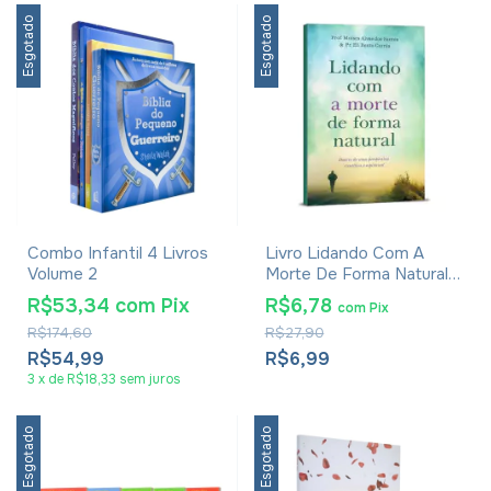
Esgotado
Esgotado
Combo Infantil 4 Livros
Livro Lidando Com A
Volume 2
Morte De Forma Natural -
Prof. Moisés Alves Dos
R$53,34
com
Pix
R$6,78
com
Pix
Santos E Pr. Eli Bento
R$174,60
R$27,90
Corrêa
R$54,99
R$6,99
3
x
de
R$18,33
sem juros
Esgotado
Esgotado