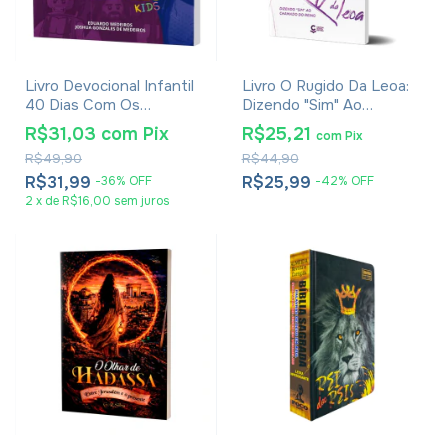
Livro Devocional Infantil
Livro O Rugido Da Leoa:
40 Dias Com Os
Dizendo "Sim" Ao
Vingadores Kids -
Chamado Do Reino -
R$31,03
com
Pix
R$25,21
com
Pix
Eduardo Medeiros &
Miriam Soares
R$49,90
R$44,90
Joshua Gonzales
R$31,99
R$25,99
-
36
%
OFF
-
42
%
OFF
2
x
de
R$16,00
sem juros