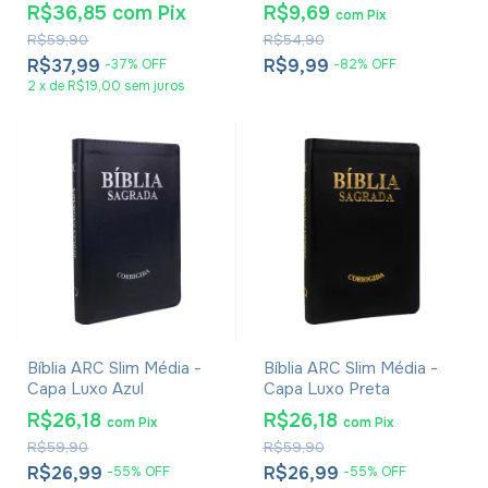
Beleza do Servir - Elizete
Jr.
R$36,85
com
Pix
R$9,69
com
Pix
Malafaia
R$59,90
R$54,90
R$37,99
R$9,99
-
37
%
OFF
-
82
%
OFF
2
x
de
R$19,00
sem juros
Bíblia ARC Slim Média -
Bíblia ARC Slim Média -
Capa Luxo Azul
Capa Luxo Preta
R$26,18
R$26,18
com
Pix
com
Pix
R$59,90
R$59,90
R$26,99
R$26,99
-
55
%
OFF
-
55
%
OFF