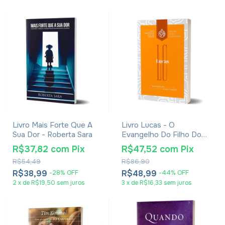
Livro Mais Forte Que A
Livro Lucas - O
Sua Dor - Roberta Sara
Evangelho Do Filho Do
Homem É Para Todos -
R$37,82
com
Pix
R$47,52
com
Pix
Arival Dias Casimiro
R$54,49
R$86,90
R$38,99
R$48,99
-
28
%
OFF
-
44
%
OFF
2
x
de
R$19,50
sem juros
3
x
de
R$16,33
sem juros