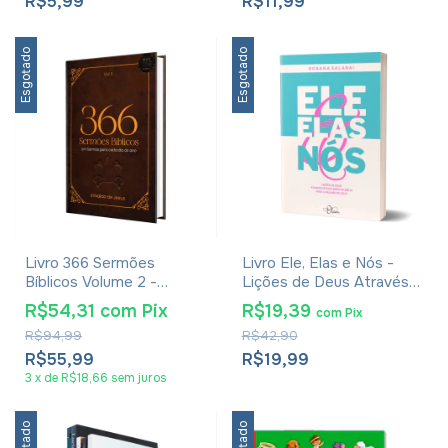
R$5,99
R$11,99
Esgotado
Esgotado
Livro 366 Sermões
Livro Ele, Elas e Nós -
Bíblicos Volume 2 -
Lições de Deus Através
Erivaldo De Jesus
de Mulheres da Bíblia para
R$54,31
com
Pix
R$19,39
com
Pix
a Mulher de Hoje -
R$94,99
R$42,90
Rosana Salabai
R$55,99
R$19,99
3
x
de
R$18,66
sem juros