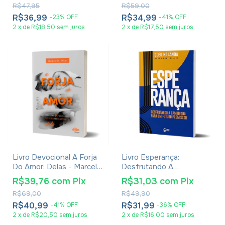
R$47,95
R$59,00
R$36,99
R$34,99
-
23
%
OFF
-
41
%
OFF
2
x
de
R$18,50
sem juros
2
x
de
R$17,50
sem juros
Livro Devocional A Forja
Livro Esperança:
Do Amor: Delas - Marcele
Desfrutando A
Dias
Caminhada Para Um
R$39,76
com
Pix
R$31,03
com
Pix
Futuro Promissor - Cleo
R$69,00
R$49,90
Holanda
R$40,99
R$31,99
-
41
%
OFF
-
36
%
OFF
2
x
de
R$20,50
sem juros
2
x
de
R$16,00
sem juros