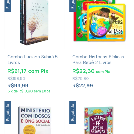
Esgotado
Esgotado
Combo Luciano Subirá 5
Combo Histórias Bíblicas
Livros
Para Bebê 2 Livros
R$91,17
com
Pix
R$22,30
com
Pix
R$159,50
R$75,90
R$93,99
R$22,99
5
x
de
R$18,80
sem juros
Esgotado
Esgotado