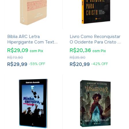
Bíblia ARC Letra
Livro Como Reconquistar
Hipergigante Com Textos
O Ocidente Para Cristo -
Coloridos, Harpa E
Timothy Keller
R$29,09
R$20,36
com
Pix
com
Pix
Corinhos - Capa Luxo
R$73,90
R$35,90
Rose
R$29,99
R$20,99
-
59
%
OFF
-
42
%
OFF