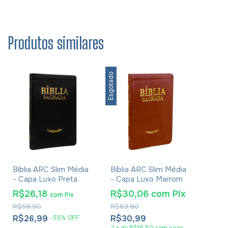
Produtos similares
Esgotado
Bíblia ARC Slim Média
Bíblia ARC Slim Média
- Capa Luxo Preta
- Capa Luxo Marrom
R$26,18
R$30,06
com
Pix
com
Pix
R$59,90
R$63,90
R$26,99
R$30,99
-
55
%
OFF