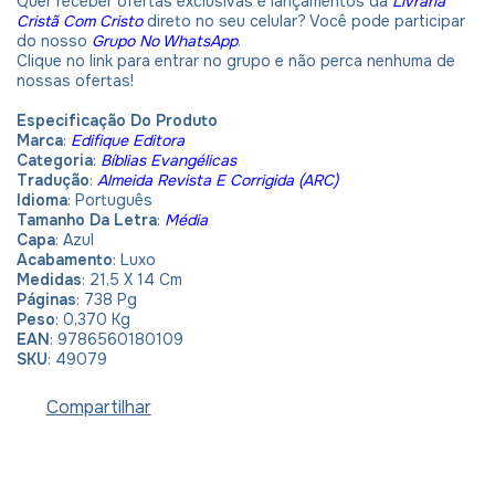
Quer receber ofertas exclusivas e lançamentos da
Livraria
Cristã Com Cristo
direto no seu celular? Você pode participar
do nosso
Grupo No WhatsApp
.
Clique no link para entrar no grupo e não perca nenhuma de
nossas ofertas!
Especificação Do Produto
Marca
:
Edifique Editora
Categoria
:
Bíblias Evangélicas
Tradução
:
Almeida Revista E Corrigida (ARC)
Idioma
: Português
Tamanho Da Letra
:
Média
Capa
: Azul
Acabamento
: Luxo
Medidas
: 21,5 X 14 Cm
Páginas
: 738 Pg
Peso
: 0,370 Kg
EAN
: 9786560180109
SKU
: 49079
Compartilhar