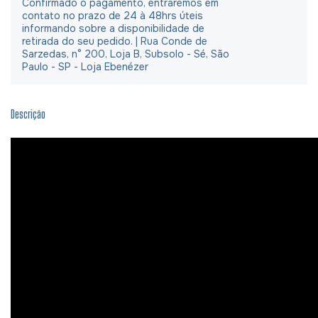
Confirmado o pagamento, entraremos em
contato no prazo de 24 à 48hrs úteis
informando sobre a disponibilidade de
retirada do seu pedido. | Rua Conde de
Sarzedas, n° 200, Loja B, Subsolo - Sé, São
Paulo - SP - Loja Ebenézer
Descrição