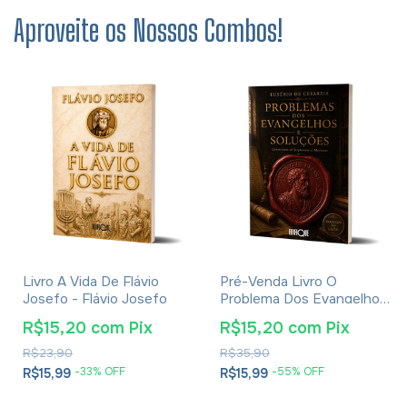
Aproveite os Nossos Combos!
Livro A Vida De Flávio
Pré-Venda Livro O
Josefo - Flávio Josefo
Problema Dos Evangelhos
E Soluções- Eusébio De
R$15,20
com
Pix
R$15,20
com
Pix
Cesareia
R$23,90
R$35,90
-
33
% OFF
-
55
% OFF
R$15,99
R$15,99