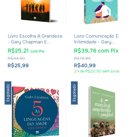
Livro Escolha A Grandeza
Livro Comunicação E
- Gary Chapman E
Intimidade - Gary
Clarence Shuler
Chapman
R$25,21
R$39,76
com
Pix
com
Pix
R$44,90
R$74,90
R$25,99
R$40,99
2
x
de
R$20,50
sem juros
Esgotado
Esgotado