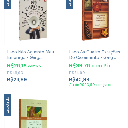
Livro Não Aguento Meu
Livro As Quatro Estações
Emprego - Gary
Do Casamento - Gary
Chapman
Chapman
R$26,18
R$39,76
com
Pix
com
Pix
R$48,90
R$74,90
R$26,99
R$40,99
2
x
de
R$20,50
sem juros
Esgotado