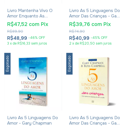
Livro Mantenha Vivo O
Livro As 5 Linguagens Do
Amor Enquanto As
Amor Das Crianças - Gary
Memórias Se Apagam -
Chapman
R$47,52
com
Pix
R$39,76
com
Pix
Gary Chapman
R$89,90
R$74,90
R$48,99
R$40,99
-
46
%
OFF
-
45
%
OFF
3
x
de
R$16,33
sem juros
2
x
de
R$20,50
sem juros
Esgotado
Esgotado
Livro As 5 Linguagens Do
Livro As 5 Linguagens Do
Amor - Gary Chapman
Amor Das Crianças - Gary