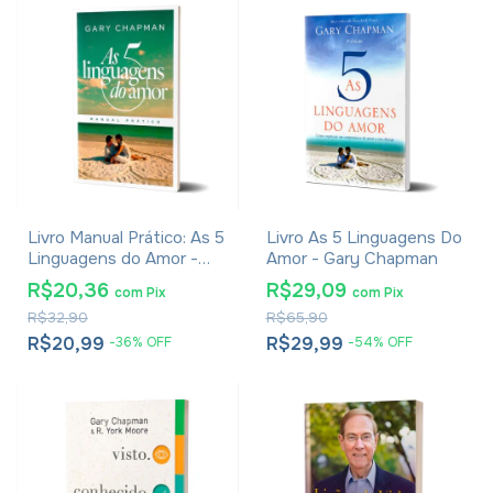
Livro Manual Prático: As 5
Livro As 5 Linguagens Do
Linguagens do Amor -
Amor - Gary Chapman
Gary Chapman
R$20,36
R$29,09
com
Pix
com
Pix
R$32,90
R$65,90
R$20,99
R$29,99
-
36
%
OFF
-
54
%
OFF