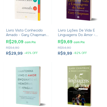
Livro Visto Conhecido
Livro Lições De Vida E
Amado - Gary Chapman
Linguagens Do Amor -
E R. York Moore
Gary Chapman
R$29,09
R$9,69
com
Pix
com
Pix
R$54,90
R$54,90
R$29,99
R$9,99
-
45
%
OFF
-
82
%
OFF