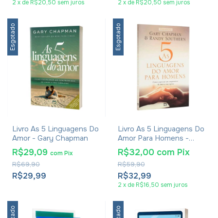
2
x
de
R$20,50
sem juros
2
x
de
R$20,50
sem juros
Esgotado
Esgotado
Livro As 5 Linguagens Do
Livro As 5 Linguagens Do
Amor - Gary Chapman
Amor Para Homens -
Gary Chapman
R$29,09
R$32,00
com
Pix
com
Pix
R$69,90
R$59,90
R$29,99
R$32,99
2
x
de
R$16,50
sem juros