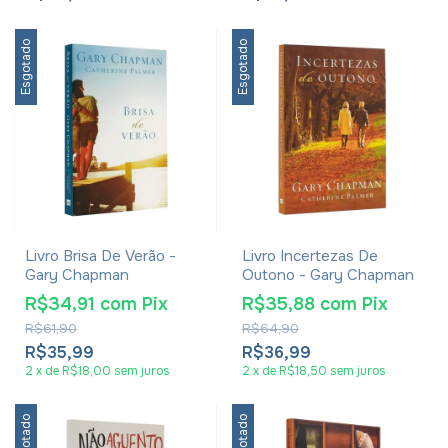
Esgotado
Esgotado
Livro Brisa De Verão -
Livro Incertezas De
Gary Chapman
Outono - Gary Chapman
R$34,91
com
Pix
R$35,88
com
Pix
R$61,90
R$64,90
R$35,99
R$36,99
2
x
de
R$18,00
sem juros
2
x
de
R$18,50
sem juros
Esgotado
Esgotado