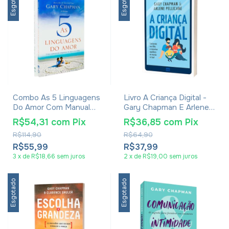
Esgotado
Esgotado
Combo As 5 Linguagens
Livro A Criança Digital -
Do Amor Com Manual
Gary Chapman E Arlene
Prático - Gary Chapman
Pellicane
R$54,31
com
Pix
R$36,85
com
Pix
R$114,90
R$64,90
R$55,99
R$37,99
3
x
de
R$18,66
sem juros
2
x
de
R$19,00
sem juros
Esgotado
Esgotado