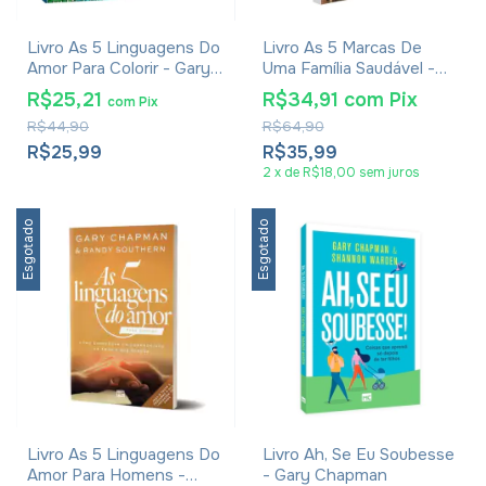
Livro As 5 Linguagens Do
Livro As 5 Marcas De
Amor Para Colorir - Gary
Uma Família Saudável -
Champlin
Gary Chapman
R$25,21
R$34,91
com
Pix
com
Pix
R$44,90
R$64,90
R$25,99
R$35,99
2
x
de
R$18,00
sem juros
Esgotado
Esgotado
Livro As 5 Linguagens Do
Livro Ah, Se Eu Soubesse
Amor Para Homens -
- Gary Chapman