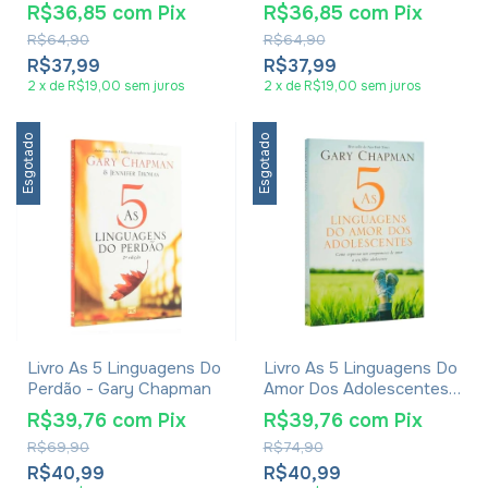
Chapman
R$36,85
com
Pix
R$36,85
com
Pix
R$64,90
R$64,90
R$37,99
R$37,99
2
x
de
R$19,00
sem juros
2
x
de
R$19,00
sem juros
Esgotado
Esgotado
Livro As 5 Linguagens Do
Livro As 5 Linguagens Do
Perdão - Gary Chapman
Amor Dos Adolescentes -
Gary Chapman
R$39,76
com
Pix
R$39,76
com
Pix
R$69,90
R$74,90
R$40,99
R$40,99