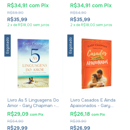
Gary Chapman
R$34,91
com
Pix
R$34,91
com
Pix
R$59,90
R$54,90
R$35,99
R$35,99
2
x
de
R$18,00
sem juros
2
x
de
R$18,00
sem juros
Esgotado
Esgotado
Livro As 5 Linguagens Do
Livro Casados E Ainda
Amor - Gary Chapman -
Apaixonados - Gary
Capa Dura
Chapman
R$29,09
R$26,18
com
Pix
com
Pix
R$54,90
R$39,90
R$29,99
R$26,99